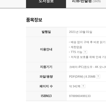
도서정보
리뷰/한줄평
(19/25)
품목정보
발행일
2021년 10월 01일
배송 없이 구매 후 바로 읽
제한없음
이용안내
TTS 가능
저작권 보호를 위해 인쇄 기
지원기기
크레마 /PC(윈도우 - 4K 모
파일/용량
PDF(DRM) | 8.35MB
페이지 수
약 342쪽
ISBN13
9788960499133