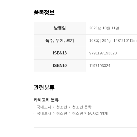
품목정보
발행일
2021년 10월 11일
쪽수, 무게, 크기
168쪽 | 294g | 148*210*11
ISBN13
9791197193323
ISBN10
1197193324
관련분류
카테고리 분류
국내도서
청소년
청소년 문학
국내도서
청소년
청소년 인문/사회/경제