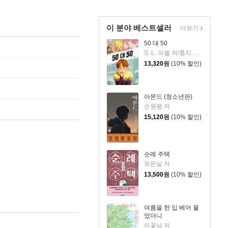
이 분야 베스트셀러
더보기
50 대 50
S. L. 파월 저/홍지연 역
13,320
원
(10% 할인)
아몬드 (청소년판)
손원평 저
15,120
원
(10% 할인)
순례 주택
유은실 저
13,500
원
(10% 할인)
여름을 한 입 베어 물
었더니
이꽃님 저