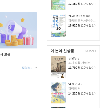
12,150
원
(10% 할인)
한국단편소설 50
김동인 등저/성낙수,박찬영,김형주 공편
16,920
원
(10% 할인)
이 분야 신상품
더보기
도서 모음
동물농장
조지 오웰 저/리터링크 역
11,700
원
(10% 할인)
펼쳐보기
덕질 연대기
김미형 저
14,220
원
(10% 할인)