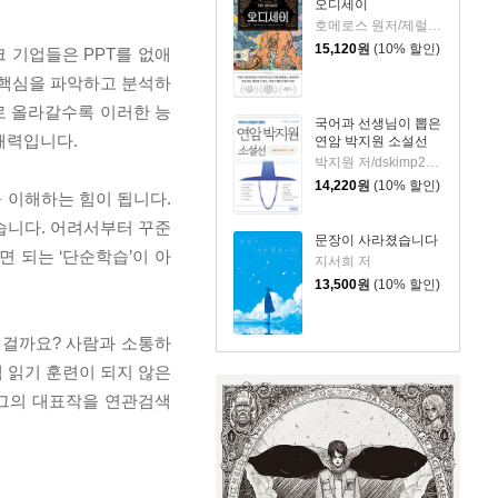
오디세이
호메로스 원저/제럴딘 매코크런 글/김재용 역/장시은 감수
15,120
원
(10% 할인)
크 기업들은 PPT를 없애
 핵심을 파악하고 분석하
로 올라갈수록 이러한 능
국어과 선생님이 뽑은
해력입니다.
연암 박지원 소설선
박지원 저/dskimp2000 편
14,220
원
(10% 할인)
을 이해하는 힘이 됩니다.
습니다. 어려서부터 꾸준
문장이 사라졌습니다
 되는 ‘단순학습’이 아
지서희 저
13,500
원
(10% 할인)
 걸까요? 사람과 소통하
 읽기 훈련이 되지 않은
 그의 대표작을 연관검색