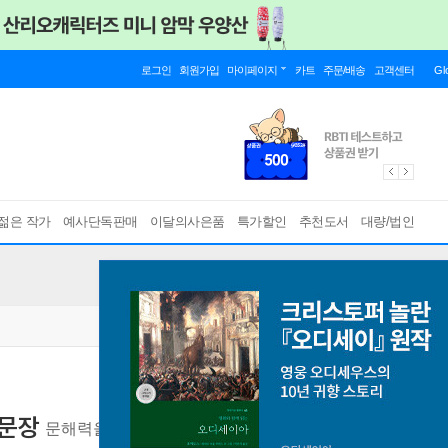
로그인
회원가입
마이페이지
카트
주문/배송
고객센터
Gl
젊은 작가
예사단독판매
이달의사은품
특가할인
추천도서
대량/법인
문장
문해력을 더하고 세상을 바르게 이해하는 힘