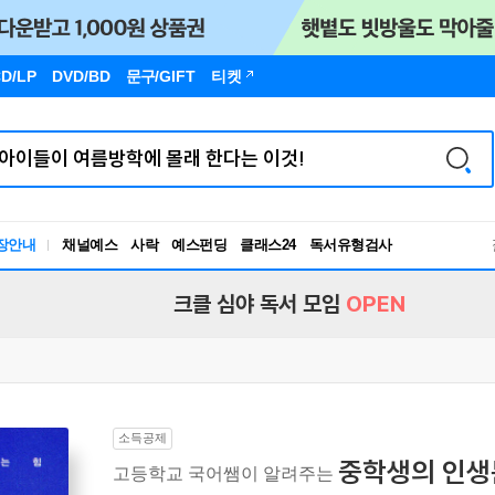
D/LP
DVD/BD
문구
/GIFT
티켓
독서유형검사
장안내
채널예스
사락
예스펀딩
클래스24
RBTI Lab
독서유형검사
크클 심야 독서 모임
OPEN
소득공제
중학생의 인생
고등학교 국어쌤이 알려주는