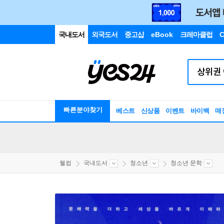
국내도서
외국도서
중고샵
eBook
크레마클럽
C
빠른분야찾기
베스트
신상품
이벤트
바이백
매
웰컴
국내도서
청소년
청소년 문학