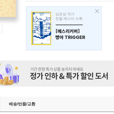
김은성 작가
친필 메시지 수록
---------------
[예스리커버]
빵야 TRIGGER
배송/반품/교환