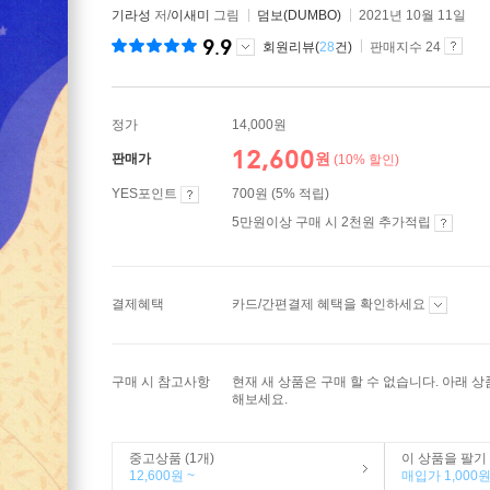
기라성
저/
이새미
그림
덤보(DUMBO)
2021년 10월 11일
9.9
회원리뷰(
28
건)
판매지수 24
정가
14,000원
12,600
원
판매가
(10% 할인)
YES포인트
700원 (5% 적립)
5만원이상 구매 시 2천원 추가적립
결제혜택
카드/간편결제 혜택을 확인하세요
구매 시 참고사항
현재 새 상품은 구매 할 수 없습니다. 아래 
해보세요.
중고상품 (1개)
이 상품을 팔기
12,600원 ~
매입가 1,000