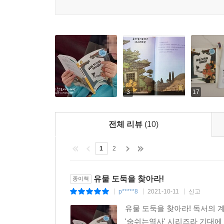
세 번째 용의자 : 나카무라 교장 선생님
모든 사람들의 존경을 받는 나카무라 교장 선생님
멋지고 찬란한 유물을 다시 볼 수 없는 것을 매우 
우리는 더 이상 힘없는 조선의 아이들이 아니야!
3
17
『유물 도둑을 찾아라!』는 우리 문화재에 대한 
빼앗아갔다. 해외로 나간 우리 문화재 중에는 아직
전체 리뷰
(10)
비극을 낳았다.
1
2
용감하게 범인을 찾아 나선 아이들은 생명의 위
많았다.
우리 유물을 찾고 지키는 박물관장이 꿈인 순금이,
유물 도둑을 찾아라!
종이책
어른이 되면 세상을 바꿀 수 있을 거라는 기대와 희
p*****8
2021-10-11
신고
|
|
|
유물 도둑을 찾아라! 독서의 
‘금관총 유물 도난 사건’의 범인을 찾아 나선 용감
'숨쉬는역사' 시리즈라 기대에