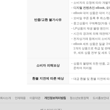
소비자의 요청에 따라 개별
디지털 컨텐츠인 eBook, 
eBook 대여 상품은 대여 기
모바일 쿠폰 등록 후 취소/환
반품/교환 불가사유
중고상품이 구매확정(자동 
LP상품의 재생 불량 원인이 기
시간의 경과에 의해 재판매가
전자상거래 등에서의 소비자
eBook 세트 상품은 일괄 
1개의 상품으로 취급 및 판매
우, 세트 상품 전부 및 세트
상품의 불량에 의한 반품, 교
소비자 피해보상
준하여 처리됨
환불 지연에 따른 배상
대금 환불 및 환불 지연에 
회사소개
인재채용
이용약관
개인정보처리방침
청소년보호정책
도서홍보안내