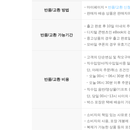
마이페이지 >
반품/교환 신청
반품/교환 방법
판매자 배송 상품은 판매자와
출고 완료 후 10일 이내의 
디지털 콘텐츠인 eBook의 
반품/교환 가능기간
중고상품의 경우 출고 완료일
모바일 쿠폰의 경우 유효기간(
고객의 단순변심 및 착오구
직수입양서/직수입일서중 일
단, 아래의 주문/취소 조건인
오늘 00시 ~ 06시 30분 
반품/교환 비용
오늘 06시 30분 이후 주문
직수입 음반/영상물/기프트 
단, 당일 00시~13시 사이
박스 포장은 택배 배송이 가
소비자의 책임 있는 사유로 
소비자의 사용, 포장 개봉에 
복제가 가능한 상품 등의 포장을 