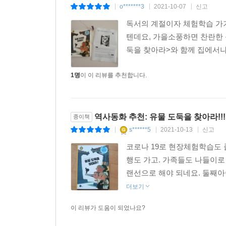
o*******3
2021-10-07
신고
|
|
|
독서의 계절이자 체험학습 가
텐데요, 가을소풍하면 찬란한 
둑을 찾아라>와 함께 집에서나
1명
이 이 리뷰를 추천합니다.
역사동화 추천: 유물 도둑을 찾아라!!!
종이책
s******5
2021-10-13
신고
|
|
|
코로나 19로 현장체험학습도 
행도 가고. 가족들도 나들이로
랜선으로 해야 되네요. 둘째아
더보기
이 리뷰가 도움이 되었나요?