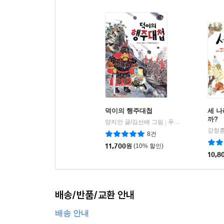
덕이의 행주대첩
세 나
까?
양지안 글/김선배 그림
푸른숲주니어
|
강창훈
8건
11,700
원
(10% 할인)
10,8
배송/반품/교환 안내
배송 안내