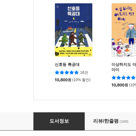
신호등 특공대
이상하지도 
아이
16건
10,800
원
(10% 할인)
10,800
원
(10
유물 도둑을 찾아라!
도서정보
리뷰/한줄평
(10/0)