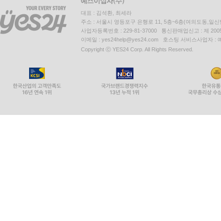
대표 : 김석환, 최세라
주소 : 서울시 영등포구 은행로 11, 5층~6층(여의도동,일신
사업자등록번호 : 229-81-37000 통신판매업신고 : 제 200
이메일 : yes24help@yes24.com 호스팅 서비스사업자 :
Copyright ⓒ YES24 Corp. All Rights Reserved.