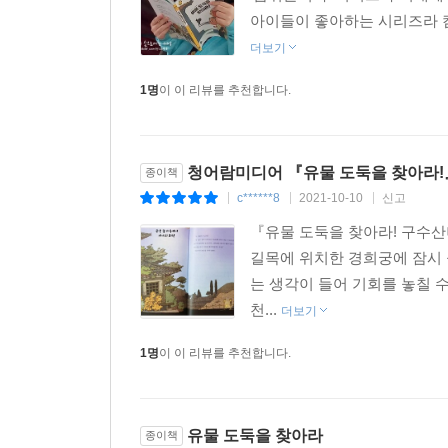
아이들과 한 팀이 되어 범인을 찾는 흥미진진함을 
아이들이 좋아하는 시리즈라 캠핑
더보기
1명
이 이 리뷰를 추천합니다.
청어람미디어 『유물 도둑을 찾아라!』
종이책
c******8
2021-10-10
신고
|
|
|
『유물 도둑을 찾아라! 구수산
길목에 위치한 경희궁에 잠시 
는 생각이 들어 기회를 놓칠 
천...
더보기
1명
이 이 리뷰를 추천합니다.
유물 도둑을 찾아라
종이책