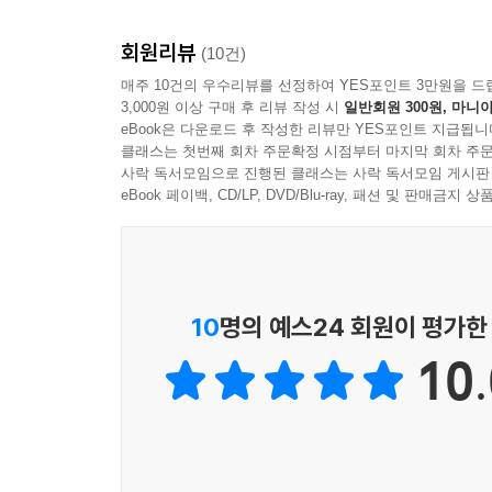
아니라 온 나라가 발칵 뒤집히고 신문도 앞 다투어
회원리뷰
있다는 전제 아래 관련된 사람들을 수사한다. 하지
(10건)
미궁에 빠진다. 도대체 범인은 누구일까?
매주 10건의 우수리뷰를 선정하여 YES포인트 3만원을 드
3,000원 이상 구매 후 리뷰 작성 시
일반회원 300원, 마니아
eBook은 다운로드 후 작성한 리뷰만 YES포인트 지급됩니
범인은 이 중 한 명이야!
클래스는 첫번째 회차 주문확정 시점부터 마지막 회차 주문
사락 독서모임으로 진행된 클래스는 사락 독서모임 게시판
열한 살이 된 순금이, 정수, 기복이는 발굴에 참여
eBook 페이백, CD/LP, DVD/Blu-ray, 패션 및 판매금
조사하기로 한다.
첫 번째 용의자 : 유타 경찰서장
유타 경찰서장은 누구보다 유물 도둑을 잡기 위해 
10
명의 예스24 회원이 평가한
범인일 수도?
10.
두 번째 용의자 : 하마다 분관장
유타 경찰서장이 가장 먼저 조사한 사람이 박물관
달라고 총독부에까지 찾아가 부탁한 사람이다. 조선
같은 사람이 범인일 수도?