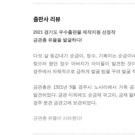
아이들은 담벼락에 기대어 곰곰이 생각했다. 오월의
“왕릉 발굴을 감독했던 일본인은 세 명이야. 유타 
출판사 리뷰
랑 잘 아는 사이야. 그러니까 하마다 분관장이 범인이 
“경찰서장과 우리 학교 교장 선생님도 유명한 분이라
2021 경기도 우수출판물 제작지원 선정작
“그분들이 유물을 훔쳤을까? 정말 모르겠다.”
금관총 유물을 발굴하다!
--- pp.104-105
다섯 살 동갑내기 순금이, 정수, 기복이는 순금이
“그, 그래요. 우리는 힘없는 조선 아이들이에요. 하
찾으러 왔던 정수 아버지가 아이들이 발견한 것
거야. 어떻게든 증거를 찾고 힘을 키워서 당신들을 벌
경주에서 자체적으로 급하게 발굴 팀을 꾸려 발굴 작
순금이는 귀밑머리가 쑥대머리가 된 모습이었지만 
“맹세해요. 꼭 당신들을 감옥에 보내겠다고. 우리가
금관총은 1921년 9월 경주시 노사리에서 가옥
기복이도 지지 않고 큰 소리로 말했다.
발견되었다. 금관 이외에도 순금제 귀고리, 금제 팔
경주 분관 금관고에 보관되었다.
--- p.134
금관총 유물이 사라졌다!
세월이 흘러 어느 날, 금관고 전시실에 보관 중이