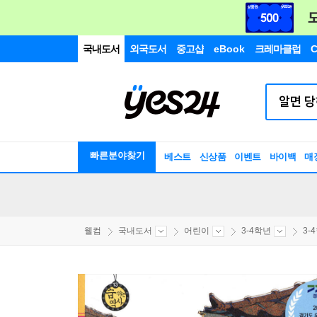
국내도서
외국도서
중고샵
eBook
크레마클럽
C
빠른분야찾기
베스트
신상품
이벤트
바이백
매
웰컴
국내도서
어린이
3-4학년
3-