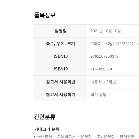
품목정보
발행일
2021년 10월 10일
쪽수, 무게, 크기
230쪽 | 442g | 152*225*14
ISBN13
9791167850379
ISBN10
1167850378
참고서 사용학년
고등학교 3학년
참고서 사용학기
학기 공통
관련분류
카테고리 분류
국내도서
고등참고서
문제집
고3 문제집
영어영역