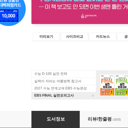
미리보기
사이즈비교
카드뉴스
공
수능 D-100 실전 전략
실력이 자라는 여름방학 참고서
2027 수능 연계교재 EBS 수능완성
EBS FINAL 실전모의고사
찍신강림 수능영어편
도서정보
리뷰/한줄평
(16/3)