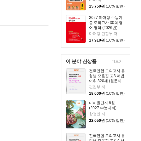
15,750
원
(10% 할인)
2027 마더텅 수능기
출 모의고사 30회 영
어 영역 (2026년)
마더텅 편집부 저
17,910
원
(10% 할인)
이 분야 신상품
더보기
전국연합 모의고사 유
형별 모음집 고3 어법,
어휘 320제 (원문제
160 + 지문변형 변형
편집부 저
문제 160)
18,000
원
(10% 할인)
미미월간지 8월
(2027 수능대비)
함정민 저
22,050
원
(10% 할인)
전국연합 모의고사 유
형별 모음집 고3 순서