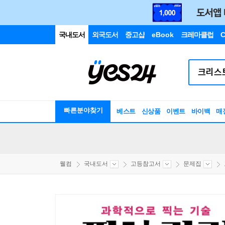
국내도서
외국도서
중고샵
eBook
크레마클럽
C
빠른분야찾기
베스트
신상품
이벤트
바이백
매
웰컴
국내도서
고등참고서
문제집