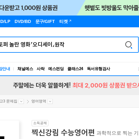
D/LP
DVD/BD
문구
/GIFT
티켓
장안내
채널예스
사락
예스펀딩
클래스24
독서유형검사
RBTI Lab
독서유형검사
주말에는 더욱 알뜰하게!
최대 2,000원 상품권 받으
고3 문제집
영어영역
소득공제
찍신강림 수능영어편
과학적으로 찍는 