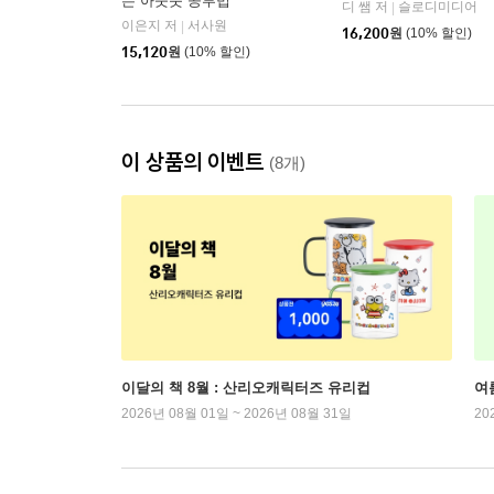
는 아웃풋 공부법
디 쌤 저
슬로디미디어
|
이은지 저
서사원
|
16,200
원
(10% 할인)
15,120
원
(10% 할인)
이 상품의 이벤트
(8개)
이달의 책 8월 : 산리오캐릭터즈 유리컵
여
2026년 08월 01일 ~ 2026년 08월 31일
20