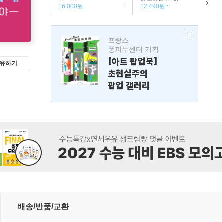
16,000원
12,490원 ~
프랑스
퐁피두센터 기획
[아트 팝업북]
유하기
초현실주의
팝업 갤러리
배송/반품/교환