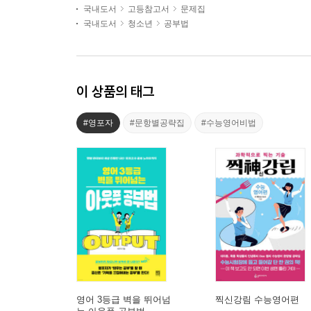
국내도서
고등참고서
문제집
국내도서
청소년
공부법
이 상품의 태그
#영포자
#문항별공략집
#수능영어비법
영어 3등급 벽을 뛰어넘
찍신강림 수능영어편