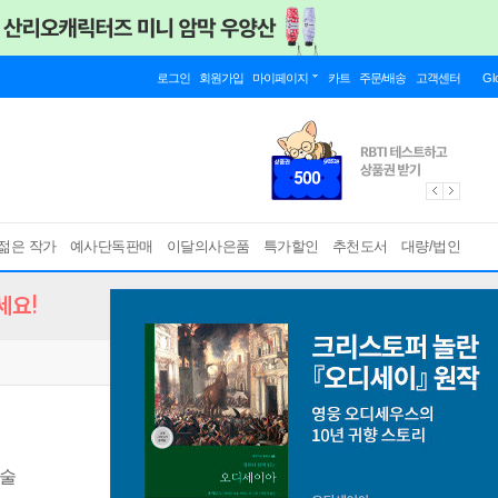
로그인
회원가입
마이페이지
카트
주문/배송
고객센터
Gl
젊은 작가
예사단독판매
이달의사은품
특가할인
추천도서
대량/법인
세요!
기술