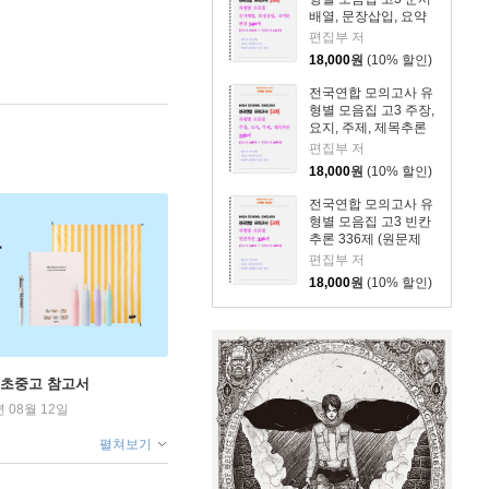
배열, 문장삽입, 요약
문 완성 340제 (원문
편집부 저
제 170 + 지문변형 변
18,000
원
(10% 할인)
형문제 170)
전국연합 모의고사 유
형별 모음집 고3 주장,
요지, 주제, 제목추론
336제 (원문제 168 +
편집부 저
지문변형 변형문제
18,000
원
(10% 할인)
168)
전국연합 모의고사 유
형별 모음집 고3 빈칸
추론 336제 (원문제
168 + 지문변형 변형
편집부 저
문제 168)
18,000
원
(10% 할인)
 초중고 참고서
년 08월 12일
펼쳐보기