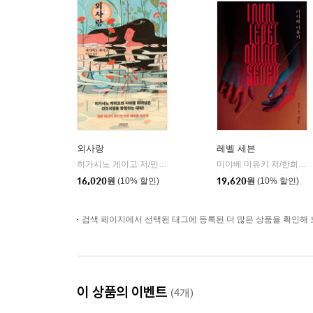
외사랑
레벨 세븐
히가시노 게이고 저/민경욱 역
소미미디어
미야베 미유키 저/한희선 역
|
16,020
원
(10% 할인)
19,620
원
(10% 할인)
검색 페이지에서 선택된 태그에 등록된 더 많은 상품을 확인해 
이 상품의 이벤트
(4개)