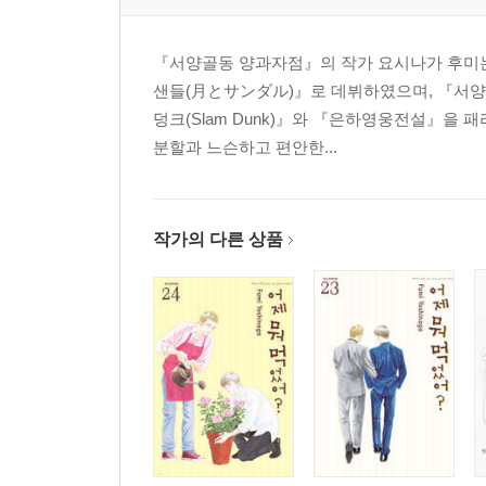
『서양골동 양과자점』의 작가 요시나가 후미는
샌들(月とサンダル)』로 데뷔하였으며, 『서양
덩크(Slam Dunk)』와 『은하영웅전설』을
분할과 느슨하고 편안한...
작가의 다른 상품