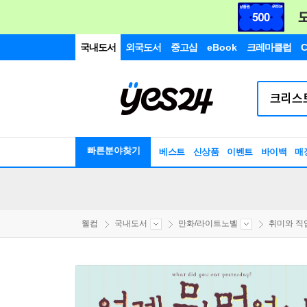
국내도서
외국도서
중고샵
eBook
크레마클럽
C
빠른분야찾기
베스트
신상품
이벤트
바이백
매
웰컴
국내도서
만화/라이트노벨
취미와 직