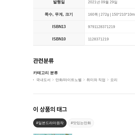
발행일
2021년 09월 29일
쪽수, 무게, 크기
160쪽 | 272g | 150*210*10
ISBN13
9791128371219
ISBN10
1128371219
관련분류
카테고리 분류
국내도서
만화/라이트노벨
취미와 직업
요리
이 상품의 태그
#일본드라마원작
#맛있는만화