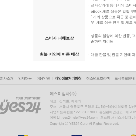
전자상거래 등에서의 소비자
eBook 세트 상품은 일괄 
1개의 상품으로 취급 및 판매
우, 세트 상품 전부 및 세트
상품의 불량에 의한 반품, 교
소비자 피해보상
준하여 처리됨
환불 지연에 따른 배상
대금 환불 및 환불 지연에 
회사소개
인재채용
이용약관
개인정보처리방침
청소년보호정책
도서홍보안내
대표 : 김석환, 최세라
주소 : 서울시 영등포구 은행로 11, 5층~6층(여의도동,일신
사업자등록번호 : 229-81-37000 통신판매업신고 : 제 200
이메일 : yes24help@yes24.com 호스팅 서비스사업자 :
Copyright ⓒ YES24 Corp. All Rights Reserved.