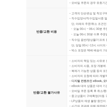
모바일 쿠폰의 경우 유효기간(
고객의 단순변심 및 착오구
직수입양서/직수입일서중 일
단, 아래의 주문/취소 조건인
오늘 00시 ~ 06시 30분 
반품/교환 비용
오늘 06시 30분 이후 주문
직수입 음반/영상물/기프트 
단, 당일 00시~13시 사이
박스 포장은 택배 배송이 가
소비자의 책임 있는 사유로 
소비자의 사용, 포장 개봉에 
복제가 가능한 상품 등의 포장을 
소비자의 요청에 따라 개별
디지털 컨텐츠인 eBook, 
eBook 대여 상품은 대여 기
모바일 쿠폰 등록 후 취소/환
반품/교환 불가사유
중고상품이 구매확정(자동 
LP상품의 재생 불량 원인이 기
시간의 경과에 의해 재판매가