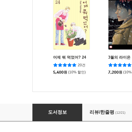
어제 뭐 먹었어? 24
3월의 라이온 
20건
5,400
원
(10% 할인)
7,200
원
(10%
어제 뭐 먹었어? 18
도서정보
리뷰/한줄평
(12/21)