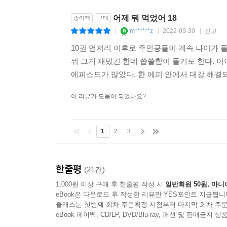
어제 뭐 먹었어 18
종이책
구매
m******z
2022-09-30
신고
|
|
|
10권 언저리 이후로 주인공들이 계속 나이가 
뭐 그게 재밌긴 한데 씁쓸함이 들기도 한다. 
에피소드가 많았다. 한 에피 안에서 대강 해결되
이 리뷰가 도움이 되었나요?
1
2
3
한줄평
(21건)
1,000원 이상 구매 후 한줄평 작성 시
일반회원 50원, 마니
eBook은 다운로드 후 작성한 리뷰만 YES포인트 지급됩니
클래스는 첫번째 회차 주문확정 시점부터 마지막 회차 주문
eBook 페이백, CD/LP, DVD/Blu-ray, 패션 및 판매금