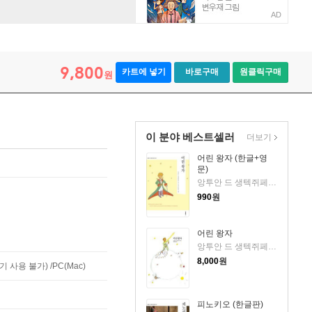
AD
9,800
카트에 넣기
바로구매
원클릭구매
원
이 분야 베스트셀러
더보기
어린 왕자 (한글+영
문)
앙투안 드 생텍쥐페리 저/베스트트랜스 역
990
원
어린 왕자
앙투안 드 생텍쥐페리 저/황현산 역
8,000
원
사용 불가) /PC(Mac)
피노키오 (한글판)