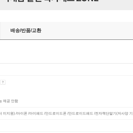
배송/반품/교환
기
능 제공 안함
니터 미지원) /아이폰 /아이패드 /안드로이드폰 /안드로이드패드 /전자책단말기(저사양 기기 