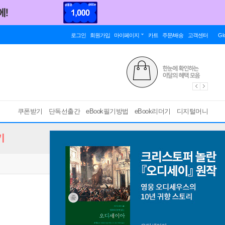
로그인
회원가입
마이페이지
카트
주문/배송
고객센터
Gl
쿠폰받기
단독선출간
eBook필기방법
eBook리더기
디지털머니
기