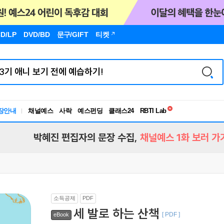
D/LP
DVD/BD
문구
/GIFT
티켓
독서유형검사
장안내
채널예스
사락
예스펀딩
클래스24
RBTI Lab
독서유형검사
박혜진 편집자의 문장 수집,
채널예스 1화 보러 가
소득공제
PDF
세 발로 하는 산책
[ PDF ]
eBook