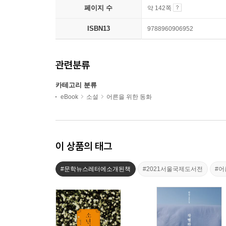
페이지 수
약 142쪽
ISBN13
9788960906952
관련분류
카테고리 분류
eBook
소설
어른을 위한 동화
이 상품의 태그
#문학뉴스레터에소개된책
#2021서울국제도서전
#