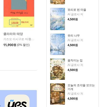
유리로 된 마을
AI 글로사 저
4,500
원
클라라와 태양
유리 나무
동네
가즈오 이시구로 저/홍한별 역
민음사
|
AI 글로사 저
11,900
원
(0% 할인)
4,500
원
움직이는 집
AI 글로사 저
4,500
원
오늘의 조각을 모으는
가게
AI 글로사 저
4,500
원