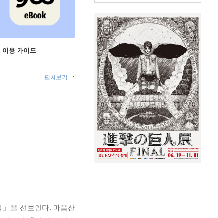
ok 이용 가이드
펼쳐보기
책』을 선보인다. 마음산