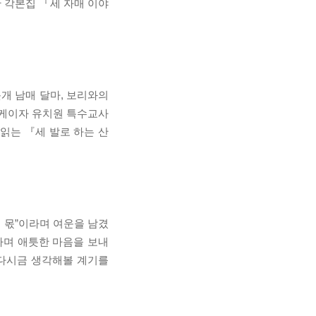
한 각본집 『세 자매 이야
돗개 남매 달마, 보리와의
올케이자 유치원 특수교사
읽는 『세 발로 하는 산
 몫”이라며 여운을 남겼
라며 애틋한 마음을 보내
 다시금 생각해볼 계기를