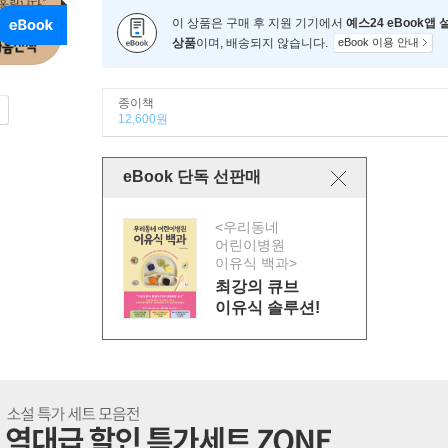
이 상품은 구매 후 지원 기기에서
예스24 eBook앱
상품
이며, 배송되지 않습니다.
eBook 이용 안내
종이책
12,600원
eBook 단독 선판매
<우리동네
어린이병원
이유식 백과>
최강의 큐브
이유식 솔루션!