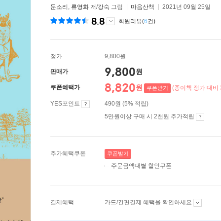
문소리
,
류영화
저/
강숙
그림
마음산책
2021년 09월 25일
8.8
회원리뷰(
6
건)
정가
9,800원
9,800
원
판매가
8,820
원
쿠폰혜택가
(종이책 정가 대비 
쿠폰받기
YES포인트
490원 (5% 적립)
5만원이상 구매 시 2천원 추가적립
추가혜택쿠폰
쿠폰받기
주문금액대별 할인쿠폰
결제혜택
카드/간편결제 혜택을 확인하세요