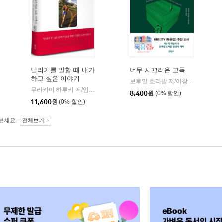
달리기를 말할 때 내가
너무 시끄러운 고독
하고 싶은 이야기
보후밀 흐라발 저/이창실 역
문학
|
무라카미 하루키 저/임홍빈 역
문학사상
|
8,400
원
(0% 할인)
11,600
원
(0% 할인)
보세요.
전체보기