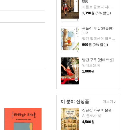
086
카를로 콜로디 저/이시연 역
1,390
원
(6% 할인)
곰돌이 푸 1 (한글판)
113
앨런 알렉산더 밀른 저/전미영 그림/박혜원 역
900
원
(9% 할인)
빨간 구두 [안데르센]
안데르센 저
1,000
원
이 분야 신상품
더보기
장난감 가구 박물관
AI 글로사 저
4,500
원