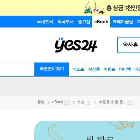
국내도서
외국도서
중고샵
eBook
크레마클럽
C
빠른분야찾기
베스트
신상품
이벤트
바이백
매
웰컴
eBook
소설
어른을 위한 동...