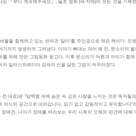
나눈 『부디 계속해주세요』, 올초 영화 [세 자매]의 모든 것을 기록
 세월을 함께하고 있는 반려견 ‘달마’를 주인공으로 엮은 책이다. 진
야기까지 생생하게 그려냈다. 이야기 뼈대는 여러 해 전, 문소리의 
를 위해 만든 그림동화 원고다. 이후 문소리가 어른과 아이가 함께 
가이자 일러스트레이터 강숙의 선을 살린 그림이 어우러졌다.
전 대표)은 “담백함 속에 숨은 속 깊은 사랑을 느끼는 것은 독자들의
감과 의식의 공간으로 데려갑니다. 읽기 쉽고 감동적이고 유익합니다”
은 장애견, 나아가 장애를 바라보는 우리 사회의 오해와 편견에 대해