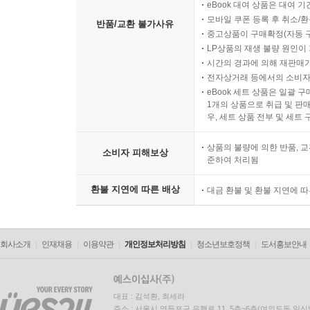
eBook 대여 상품은 대여 기
모바일 쿠폰 등록 후 취소/환
반품/교환 불가사유
중고상품이 구매확정(자동 
LP상품의 재생 불량 원인이 기
시간의 경과에 의해 재판매가
전자상거래 등에서의 소비자
eBook 세트 상품은 일괄 
1개의 상품으로 취급 및 판매
우, 세트 상품 전부 및 세트
상품의 불량에 의한 반품, 교
소비자 피해보상
준하여 처리됨
환불 지연에 따른 배상
대금 환불 및 환불 지연에 
회사소개
인재채용
이용약관
개인정보처리방침
청소년보호정책
도서홍보안내
대표 : 김석환, 최세라
주소 : 서울시 영등포구 은행로 11, 5층~6층(여의도동,일신