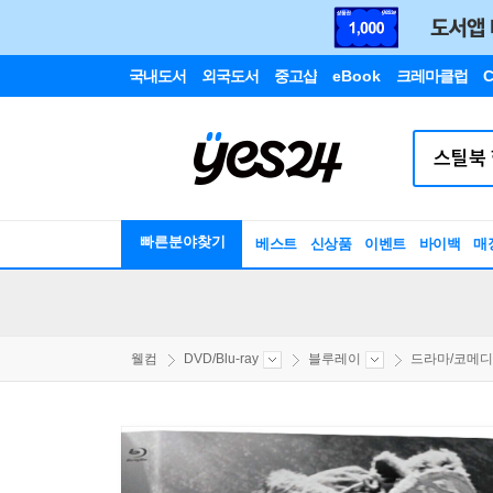
국내도서
외국도서
중고샵
eBook
크레마클럽
C
빠른분야찾기
베스트
신상품
이벤트
바이백
매
웰컴
DVD/Blu-ray
블루레이
드라마/코메디/.