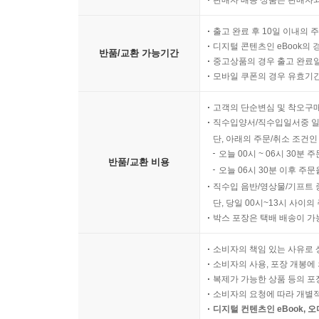
판매자 배송 상품은 판매자와
출고 완료 후 10일 이내의 
디지털 콘텐츠인 eBook의 
반품/교환 가능기간
중고상품의 경우 출고 완료일
모바일 쿠폰의 경우 유효기간(
고객의 단순변심 및 착오구
직수입양서/직수입일서중 일
단, 아래의 주문/취소 조건인
오늘 00시 ~ 06시 30분 
반품/교환 비용
오늘 06시 30분 이후 주문
직수입 음반/영상물/기프트 
단, 당일 00시~13시 사이
박스 포장은 택배 배송이 가
소비자의 책임 있는 사유로 
소비자의 사용, 포장 개봉에 
복제가 가능한 상품 등의 포장을 
소비자의 요청에 따라 개별
디지털 컨텐츠인 eBook, 