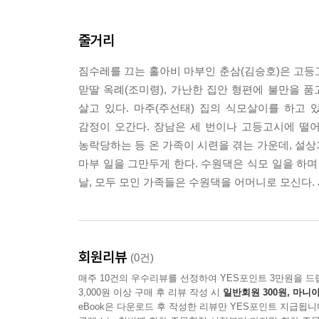
줄거리
짐수레를 끄는 홀아비 마부인 춘삼(김승호)은 고등고
맏딸 옥례(조미령), 가난한 집안 형편에 불만을 품
살고 있다. 마주(주선태) 집의 식모살이를 하고
감정이 오간다. 장남은 세 번이나 고등고시에 떨
농락당하는 등 온 가족이 시련을 겪는 가운데, 설
마부 일을 그만두게 한다. 수원댁은 식모 일을 하며
날, 모두 모인 가족들은 수원댁을 어머니로 모신다.
회원리뷰
(0건)
매주 10건의 우수리뷰를 선정하여 YES포인트 3만원을 드
3,000원 이상 구매 후 리뷰 작성 시
일반회원 300원, 마니아
eBook은 다운로드 후 작성한 리뷰만 YES포인트 지급됩니