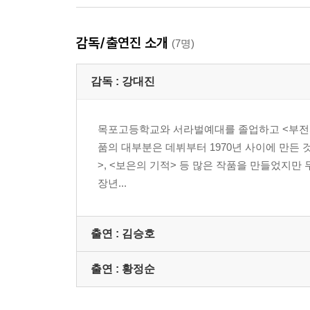
감독/출연진 소개
(7명)
감독 :
강대진
목포고등학교와 서라벌예대를 졸업하고 <부전자전
품의 대부분은 데뷔부터 1970년 사이에 만든 
>, <보은의 기적> 등 많은 작품을 만들었지만
장년...
출연 :
김승호
출연 :
황정순