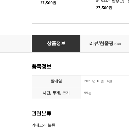
러 800개 한정판) 
27,500
원
27,500
원
마부 (1Disc) : 블루레이
상품정보
리뷰/한줄평
(0/0)
품목정보
발매일
2021년 10월 14일
시간, 무게, 크기
99분
관련분류
카테고리 분류