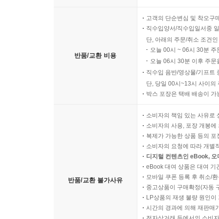
고객의 단순변심 및 착오구
직수입양서/직수입일서중 일
단, 아래의 주문/취소 조건인
오늘 00시 ~ 06시 30분 
반품/교환 비용
오늘 06시 30분 이후 주문
직수입 음반/영상물/기프트 
단, 당일 00시~13시 사이
박스 포장은 택배 배송이 가
소비자의 책임 있는 사유로 
소비자의 사용, 포장 개봉에 
복제가 가능한 상품 등의 포장을 
소비자의 요청에 따라 개별
디지털 컨텐츠인 eBook, 
eBook 대여 상품은 대여 기
모바일 쿠폰 등록 후 취소/환
반품/교환 불가사유
중고상품이 구매확정(자동 
LP상품의 재생 불량 원인이 기
시간의 경과에 의해 재판매가
전자상거래 등에서의 소비자