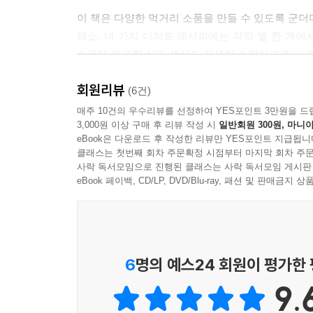
이 책은 다양한 먹거리 소품을 만들 수 있도록 군더
채소, 네 가지 디저트 레시피에는 각각 별 한 개에
소품에 필요한 실의 색상도 자세히 소개하고 있어 이
회원리뷰
내 손으로 직접 만드는 과일 · 채소 · 디저트 
(6건)
친해지게 하는 놀잇감으로 활용할 수도 있을 것이다
매주 10건의 우수리뷰를 선정하여 YES포인트 3만원을 드
3,000원 이상 구매 후 리뷰 작성 시
일반회원 300원, 마니아
eBook은 다운로드 후 작성한 리뷰만 YES포인트 지급됩니
클래스는 첫번째 회차 주문확정 시점부터 마지막 회차 주문
사락 독서모임으로 진행된 클래스는 사락 독서모임 게시판
eBook 페이백, CD/LP, DVD/Blu-ray, 패션 및 판매금
6
명의 예스24 회원이 평가한
9.