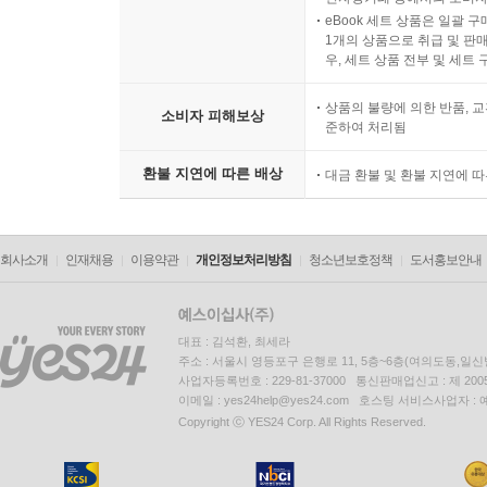
eBook 세트 상품은 일괄 
1개의 상품으로 취급 및 판매
우, 세트 상품 전부 및 세트
상품의 불량에 의한 반품, 교
소비자 피해보상
준하여 처리됨
환불 지연에 따른 배상
대금 환불 및 환불 지연에 
회사소개
인재채용
이용약관
개인정보처리방침
청소년보호정책
도서홍보안내
대표 : 김석환, 최세라
주소 : 서울시 영등포구 은행로 11, 5층~6층(여의도동,일신
사업자등록번호 : 229-81-37000 통신판매업신고 : 제 200
이메일 : yes24help@yes24.com 호스팅 서비스사업자 :
Copyright ⓒ YES24 Corp. All Rights Reserved.