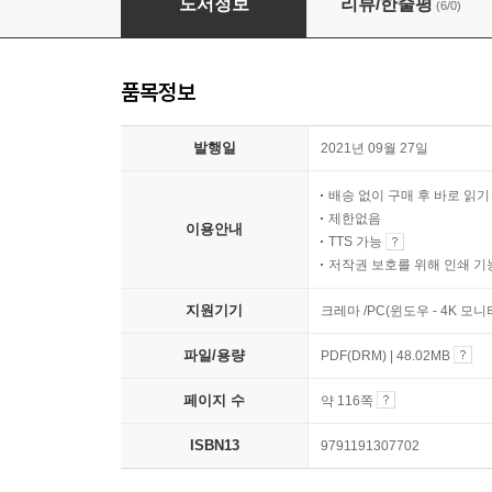
도서정보
리뷰/한줄평
(6/0)
품목정보
발행일
2021년 09월 27일
배송 없이 구매 후 바로 읽
제한없음
이용안내
TTS 가능
저작권 보호를 위해 인쇄 기
지원기기
크레마 /PC(윈도우 - 4K 모
파일/용량
PDF(DRM) | 48.02MB
페이지 수
약 116쪽
ISBN13
9791191307702