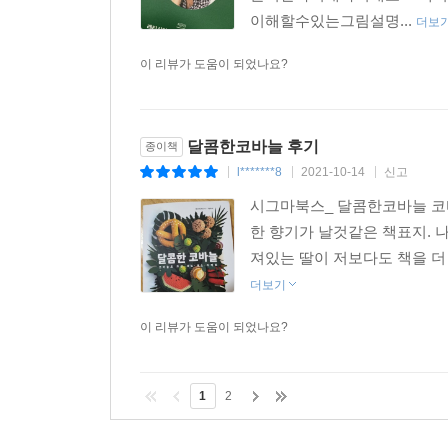
이해할수있는그림설명...
더보
이 리뷰가 도움이 되었나요?
달콤한코바늘 후기
종이책
l*******8
2021-10-14
신고
|
|
|
시그마북스_ 달콤한코바늘 코
한 향기가 날것같은 책표지.
져있는 딸이 저보다도 책을 더
더보기
이 리뷰가 도움이 되었나요?
1
2