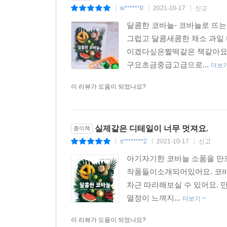
w******0
2021-10-17
신고
|
|
|
달콤한 코바늘- 코바늘로 뜨
그럽고 달콤새콤한 채소 과일
이겠다싶은짤떡같은 책같아요
구요초금중급고급으로...
더보
이 리뷰가 도움이 되었나요?
실제같은 디테일이 너무 멋져요.
종이책
s********2
2021-10-17
신고
|
|
|
아기자기한 코바늘 소품을 만드
작품들이소개되어있어요. 코바늘
차근 따라해보실 수 있어요. 
열정이 느껴지...
더보기
이 리뷰가 도움이 되었나요?