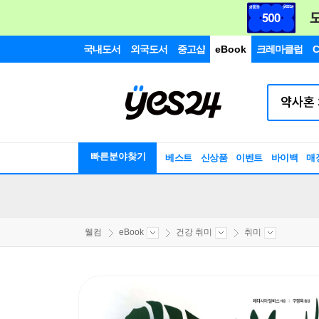
국내도서
외국도서
중고샵
eBook
크레마클럽
C
빠른분야찾기
베스트
신상품
이벤트
바이백
매
웰컴
eBook
건강 취미
취미