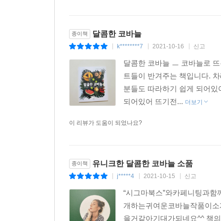
달콤한 코바늘
종이책
k********7
2021-10-16
신고
|
|
|
달콤한 코바늘 ㅡ 코바늘로 뜨
트들이 반겨주는 책입니다. 
분들도 따라하기 쉽게 되어있
되어있어 뜨기전...
더보기
이 리뷰가 도움이 되었나요?
유니크한 달콤한 코바늘 소품
종이책
j*****4
2021-10-15
신고
|
|
|
“시그마북스”와카페니팅과함
개하는귀여운코바늘작품이소
을거같아기대가되네요^^ 