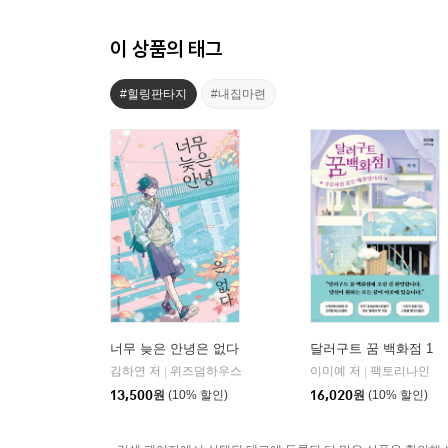
이 상품의 태그
#힐링판타지
#내집마련
너무 늦은 안녕은 없다
달러구트 꿈 백화점 1
김하연 저
위즈덤하우스
이미예 저
팩토리나인
|
|
13,500
원
(10% 할인)
16,020
원
(10% 할인)