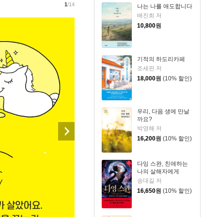
1
/14
나는 나를 애도합니다
배진희 저
10,800
원
기적의 하도리카페
조세핀 저
18,000
원
(10% 할인)
우리, 다음 생에 만날
까요?
박영해 저
16,200
원
(10% 할인)
다잉 스완, 친애하는
나의 살해자에게
송대길 저
16,650
원
(10% 할인)