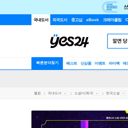
국내도서
외국도서
중고샵
eBook
크레마클럽
C
빠른분야찾기
베스트
신상품
이벤트
바이백
매
웰컴
국내도서
소설/시/희곡
한국소설