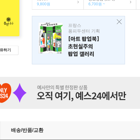
9,800원
6,700원 ~
프랑스
퐁피두센터 기획
[아트 팝업북]
초현실주의
유하기
팝업 갤러리
배송/반품/교환