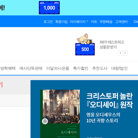
로그인
회원가입
마이페이지
카트
주문/배송
고객센터
Gl
름방학혜택
예사단독판매
이달의사은품
특가할인
추천도서
대량/법인
기