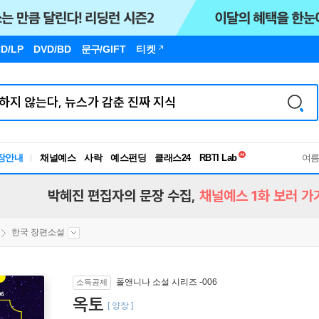
D/LP
DVD/BD
문구
/GIFT
티켓
독서유형검사
장안내
채널예스
사락
예스펀딩
클래스24
RBTI Lab
여
독서유형검사
박혜진 편집자의 문장 수집,
채널예스 1화 보러 가
한국 장편소설
폴앤니나 소설 시리즈 -006
소득공제
옥토
[ 양장 ]