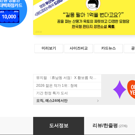
미리보기
사이즈비교
카드뉴스
공
뮤지컬 〈휴남동 서점〉X 황보름 작가 북토크
2026 젊은 작가 1위 : 청예
기간 한정 특가 도서
오직, 예스24에서만
옥토
도서정보
리뷰/한줄평
(27/6)