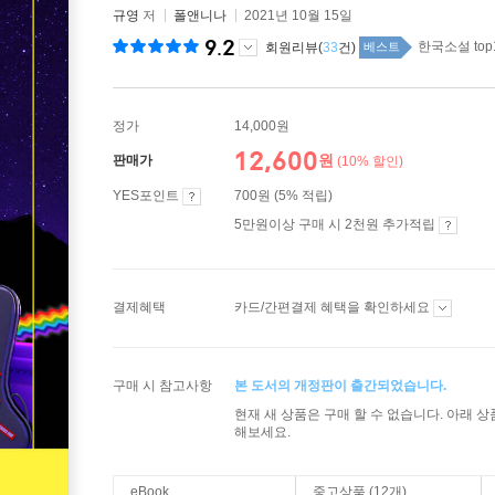
규영
저
폴앤니나
2021년 10월 15일
9.2
한국소설 top
회원리뷰(
33
건)
베스트
정가
14,000원
12,600
원
판매가
(10% 할인)
YES포인트
700원 (5% 적립)
5만원이상 구매 시 2천원 추가적립
결제혜택
카드/간편결제 혜택을 확인하세요
구매 시 참고사항
본 도서의 개정판이 출간되었습니다.
현재 새 상품은 구매 할 수 없습니다. 아래 
해보세요.
eBook
중고상품 (12개)