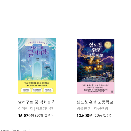
달러구트 꿈 백화점 2
삼도천 환생 고등학교
이미예 저
팩토리나인
범유진 저
다산책방
|
|
16,020
원
(10% 할인)
13,500
원
(10% 할인)