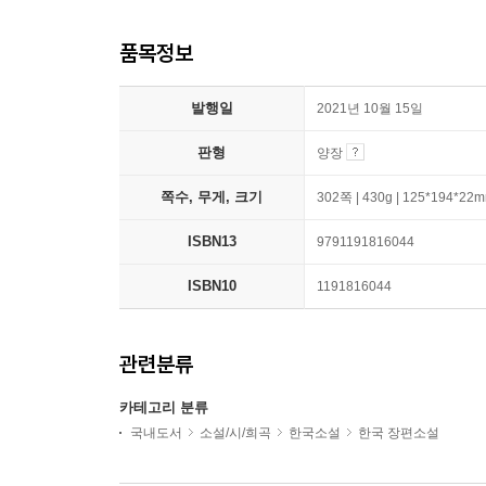
품목정보
발행일
2021년 10월 15일
판형
양장
쪽수, 무게, 크기
302쪽 | 430g | 125*194*22
ISBN13
9791191816044
ISBN10
1191816044
관련분류
카테고리 분류
국내도서
소설/시/희곡
한국소설
한국 장편소설