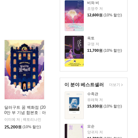
비와 비
조영주 저
12,600
원
(10% 할인)
옥토
규영 저
11,700
원
(10% 할인)
이 분야 베스트셀러
더보기
수족관
유래혁 저
15,930
원
(10% 할인)
달러구트 꿈 백화점 (20
0만 부 기념 합본호 : 아
메리칸드림 에디션)
이미예 저
팩토리나인
|
모순
25,200
원
(10% 할인)
양귀자 저