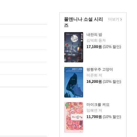
폴앤니나 소설 시리
더보기
즈
내란의 밤
김덕희 등저
17,100
원
(10% 할인)
평행우주 고양이
이준희 저
16,200
원
(10% 할인)
마이크를 켜요
임혜연 저
11,700
원
(10% 할인)