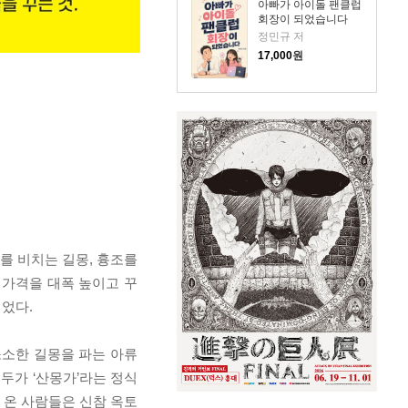
아빠가 아이돌 팬클럽
회장이 되었습니다
정민규 저
17,000
원
를 비치는 길몽, 흉조를
 가격을 대폭 높이고 꾸
먹었다.
소소한 길몽을 파는 아류
두가 ‘산몽가’라는 정식
 온 사람들은 신참 옥토