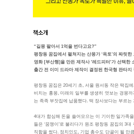
책소개
“길몽 팔아서 1억을 번다고요?”
평창동 꿈집에서 펼쳐지는 산몽가 ‘옥토’의 짜릿한
영화 [부산행]을 만든 제작사 '레드피터'가 선택한 
출간 전 이미 드라마 제작이 결정된 한국형 판타지
평창동 꿈집은 20세기 초, 서울 원서동 작은 떡집
비치는 흉몽, 미래의 일부를 생생히 엿보는 경몽까
는 족족 부잣집에 납품했다. 떡 장사보다는 부르는 
4대가 합심해 돈을 쓸어모으는 이 기이한 일가족을
들은 ‘꿈쟁이’로 불리다가 원조 평창동 꿈집의 3대
직함을 썼다. 정치인도, 기업 총수도 단골이 될 만