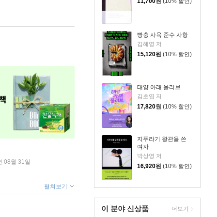
11,700
원
(10% 할인)
빵충 사육 준수 사항
김혜영 저
15,120
원
(10% 할인)
태양 아래 올리브
김초엽 저
17,820
원
(10% 할인)
지푸라기 왕관을 쓴
여자
박상영 저
년 08월 31일
16,920
원
(10% 할인)
펼쳐보기
이 분야 신상품
더보기