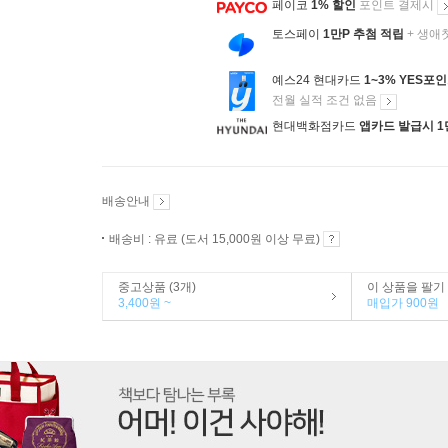
페이코
1% 할인
포인트 결제시
토스페이
1만P 추첨 적립
+ 생애
예스24 현대카드
1~3% YES포
전월 실적 조건 없음
현대백화점카드
앱카드 발급시 1
배송안내
배송비 : 유료 (도서 15,000원 이상 무료)
중고상품 (3개)
이 상품을 팔기
3,400원 ~
매입가 900원