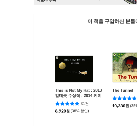
책보다 부록
이 책을 구입하신 분
This is Not My Hat : 2013
The Tunnel
칼데콧 수상작 , 2014 케이
트그린어웨이 수상작
31건
10,330
원
(35
8,920
원
(38% 할인)