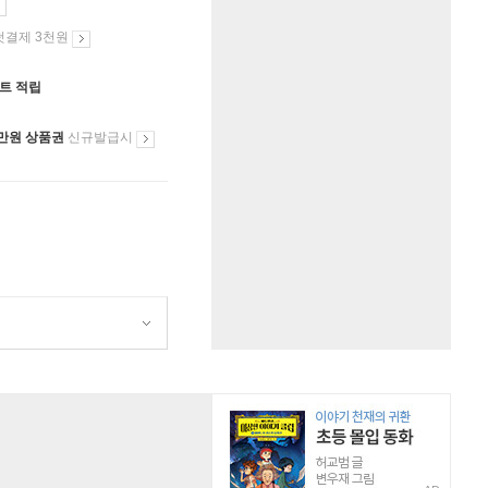
첫결제 3천원
인트 적립
만원 상품권
신규발급시