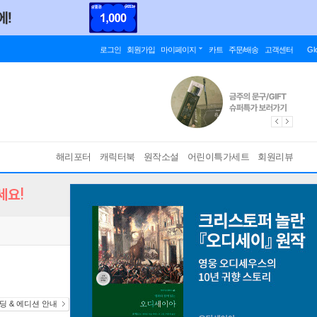
로그인
회원가입
마이페이지
카트
주문/배송
고객센터
Gl
해리포터
캐릭터북
원작소설
어린이특가세트
회원리뷰
세요!
딩 & 에디션 안내