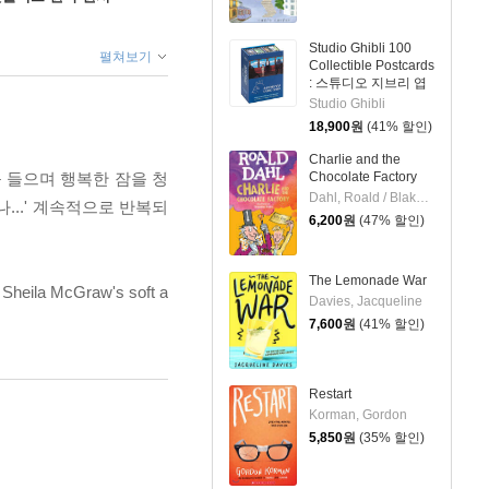
Studio Ghibli 100
펼쳐보기
Collectible Postcards
: 스튜디오 지브리 엽
서 100장 세트 (소장
Studio Ghibli
용 포스트 카드 박스
18,900
원
(41% 할인)
세트)
Charlie and the
Chocolate Factory
 들으며 행복한 잠을 청
Dahl, Roald / Blake, Quentin
...' 계속적으로 반복되
6,200
원
(47% 할인)
The Lemonade War
r. Sheila McGraw's soft a
Davies, Jacqueline
7,600
원
(41% 할인)
Restart
Korman, Gordon
5,850
원
(35% 할인)