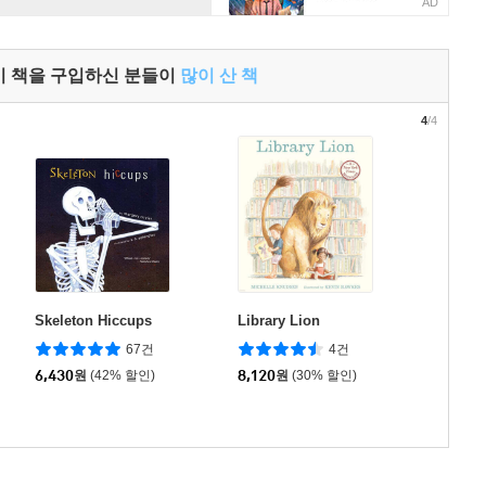
AD
이 책을 구입하신 분들이
많이 산 책
4
/4
Skeleton Hiccups
Library Lion
67건
4건
6,430
원
(42% 할인)
8,120
원
(30% 할인)