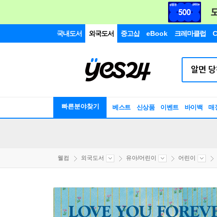
국내도서
외국도서
중고샵
eBook
크레마클럽
C
빠른분야찾기
베스트
신상품
이벤트
바이백
매
웰컴
외국도서
유아/어린이
어린이