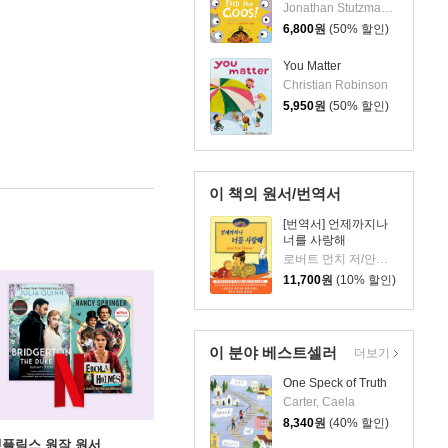
Jonathan Stutzman/ Heather Fox (ILT)
6,800
원
(50% 할인)
You Matter
Christian Robinson
5,950
원
(50% 할인)
이 책의 원서/번역서
[번역서] 언제까지나
너를 사랑해
로버트 먼치 저/안토니 루이스 그림/김숙 역
11,700
원
(10% 할인)
이 분야 베스트셀러
더보기
One Speck of Truth
Carter, Caela
8,340
원
(40% 할인)
X 넷플릭스 원작 원서