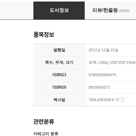
Love You Forever
도서정보
리뷰/한줄평
(10/20)
품목정보
발행일
2012년 11월 21일
쪽수, 무게, 크기
32쪽 | 100g | 200*200*15m
ISBN13
9780920668375
ISBN10
0920668372
렉사일
780L(GRADE4~7)
관련분류
카테고리 분류