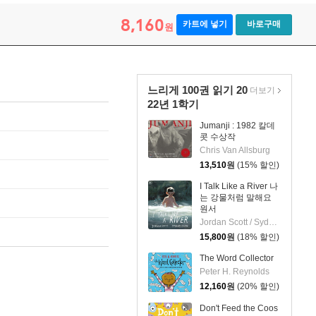
8,160
카트에 넣기
바로구매
원
느리게 100권 읽기 20
더보기
22년 1학기
Jumanji : 1982 칼데
콧 수상작
Chris Van Allsburg
13,510
원
(15% 할인)
I Talk Like a River 나
는 강물처럼 말해요
원서
Jordan Scott / Sydney Smith (ILT)
15,800
원
(18% 할인)
The Word Collector
Peter H. Reynolds
12,160
원
(20% 할인)
Don't Feed the Coos