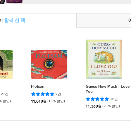
들이
함께 산 책
Flotsam
Guess How Much I Love
You
27건
7건
16건
% 할인)
11,810
원
(15% 할인)
11,360
원
(20% 할인)