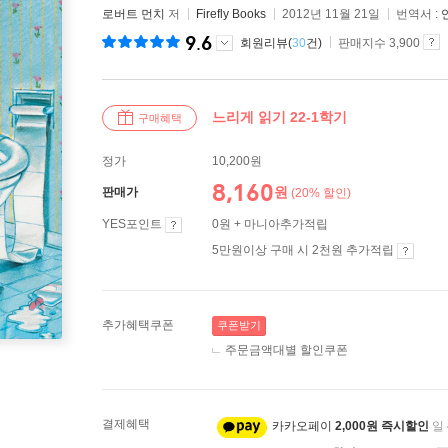
로버트 먼치
저
Firefly Books
2012년 11월 21일
번역서 :
9.6
회원리뷰(
30
건)
판매지수 3,900
느리게 읽기 22-1학기
구매혜택
정가
10,200원
8,160
원
판매가
(20% 할인)
YES포인트
0원 + 마니아추가적립
5만원이상 구매 시 2천원 추가적립
추가혜택쿠폰
쿠폰받기
주문금액대별 할인쿠폰
결제혜택
카카오페이
2,000원 즉시할인
일