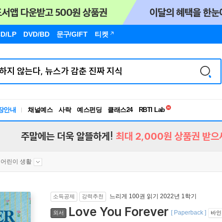
D/LP
DVD/BD
문구
/GIFT
티켓
독서유형검사
장안내
채널예스
사락
예스펀딩
클래스24
RBTI Lab
독서유형검사
주말에는 더욱 알뜰하게!
최대 2,000원 상품권 받으
어린이 생활
느리게 100권 읽기 2022년 1학기
소득공제
강력추천
Love You Forever
[ Paperback ]
외서
바인