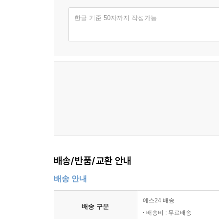
윤동주는 연희전문학교를 졸업하면서 그간 쓴 시들
한글 기준 50자까지 작성가능
평범한 사람이 살아온 집들이 대부분입니다. 지금 이
봐 만류했다. 후일을 기약하며 윤동주는 열아홉 편의
처한 집들, 고치고 복원했지만 그전만 같지 않은 집들
수상한 시절이 흐르는 동안 스승과 윤동주 자신의 원
사람이 집을 닮듯, 집도 사람을 닮는다. 집을 둘러
별 헤는 밤이 모두 들어있었던 그 육필 원고는 19
있다. 세월의 부침 속에 존재마저 잊히고 있던 
금 우리가 윤동주의 시를 읊을 수 있는 건 팔 할이 
이야기를 들려줄 것이다. 봉인된 시간을 가만히 어루
섬진강이 지나는 광양 망덕포구의 낡은 집은 혼자된 
다. 바깥으로는 여닫이문이 달린 상점이 있고 뒤로
며 알뜰살뜰 가족들이 커나갔을 집이었다. (…중략
청년 정병욱이 서울로 유학을 떠난다 했을 때 부모
배송/반품/교환 안내
1944년에 졸업을 앞둔 그가 학도병으로 끌려가면
하더라도, 독립된 세상이 오면 원고를 연희전문학
배송 안내
한 물건들과 함께 항아리에 담아 가겟집 마루를 뜯어
예스24 배송
는 무사하다고.
배송 구분
배송비 : 무료배송
--- p.175~176