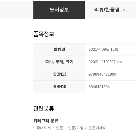
길모퉁이 오래된 집 (큰글씨책)
도서정보
리뷰/한줄평
(0/0)
품목정보
발행일
2021년 09월 15일
쪽수, 무게, 크기
320쪽 | 210*297mm
ISBN13
9788946421899
ISBN10
8946421894
관련분류
카테고리 분류
국내도서
인문
인문/교양
인문에세이