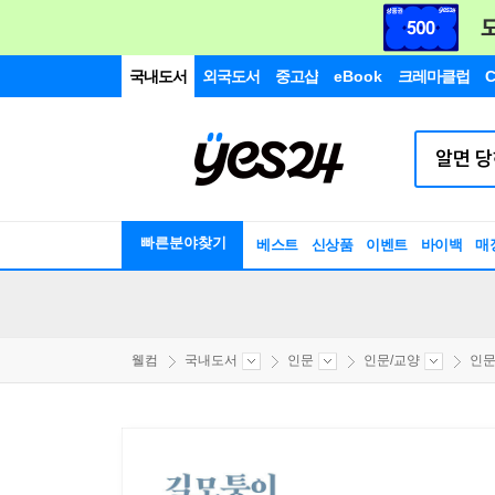
국내도서
외국도서
중고샵
eBook
크레마클럽
C
빠른분야찾기
베스트
신상품
이벤트
바이백
매
웰컴
국내도서
인문
인문/교양
인