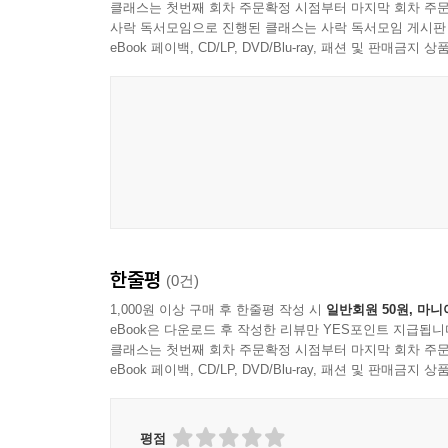
세우고 그 위에 작은 이층집을 연결해서 앉힌 형태로
클래스는 첫번째 회차 주문확정 시점부터 마지막 회차 주문
서린 군산 이영춘 가옥, 3대에 이어 다른 이의 손
사락 독서모임으로 진행된 클래스는 사락 독서모임 게시판
앞집 지붕 너머로 환한 전망을 가질 수 있었던 것이
eBook 페이백, CD/LP, DVD/Blu-ray, 패션 및 판매금
--- p.84
4부에서는 오래도록 마음이 머물고 싶은 집에 
오카야마현과 가가와현의 어민들, 한국전쟁 피난민
장욱진이 살았던 집을 찾아가본 뒤에야 화가의 그림을
애환을 기억하는 대전 소제동의 철도관사촌, 건축가
의 조용한 동네에 자리잡은 옛집을 그저 전형적인 경기
남긴다.
유가, 저 그림의 이유가 분명해진다.(…중략…)
사람은 집을 닮고, 집은 사람을 닮는다
장욱진은 집을 자주 그렸다. 온 가족이 복닥복닥 들
루와 기둥과 지붕만 있는 집도 그렸다. 초가삼간 작
낡음의 흔적을 가릴 순 없지만 오래된 집들은 그 
과 호랑이가 들락날락한다. 부처도 아이들처럼 슬며시 
한줄평
(0건)
기이한 것들을 꺼내 보인다. 누군가에겐 날카롭고 아
두 평등하다. 나무 한 그루가 긴 강물처럼 하염없이
곁의 오래된 근대건축물은 역사의 비극을 껴안고 
1,000원 이상 구매 후 한줄평 작성 시
일반회원 50원, 마니
eBook은 다운로드 후 작성한 리뷰만 YES포인트 지급됩니
채 사람과 함께 늙어간다.
수많은 ‘집’ 그림은 화가가 살아온 여러 ‘집’에서 
클래스는 첫번째 회차 주문확정 시점부터 마지막 회차 주문
기도 했고 한때는 가족들이 사는 명륜동집 근처 한옥
eBook 페이백, CD/LP, DVD/Blu-ray, 패션 및 판매금
“그 사연이 좋건 나쁘건 이상하건, 삶의 모양이 각
에도 그는 수안보로 가서 농가를 고쳐 아틀리에를 
집》이라는 제목으로 모아보았습니다. 언제든 마음
--- p.127~129
가치를 명쾌하게 말하지 못했던 근대 시기의 건축
평점