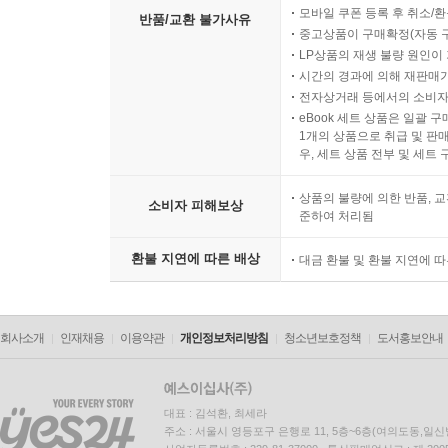
모바일 쿠폰 등록 후 취소/환
반품/교환 불가사유
중고상품이 구매확정(자동 
LP상품의 재생 불량 원인이 기
시간의 경과에 의해 재판매가
전자상거래 등에서의 소비자
eBook 세트 상품은 일괄 
1개의 상품으로 취급 및 판매
우, 세트 상품 전부 및 세트
상품의 불량에 의한 반품, 교
소비자 피해보상
준하여 처리됨
환불 지연에 따른 배상
대금 환불 및 환불 지연에 
회사소개
인재채용
이용약관
개인정보처리방침
청소년보호정책
도서홍보안내
대표 : 김석환, 최세라
주소 : 서울시 영등포구 은행로 11, 5층~6층(여의도동,일신