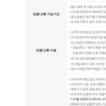
출고 완료 후 10일 이내의 
‘물 따라 오가는 사람들의 역사’라면 구룡포를 빼
디지털 콘텐츠인 eBook의 
반품/교환 가능기간
한 곳이었다. 일본 바다에서 경쟁적인 남획으로 
중고상품의 경우 출고 완료일
다. 가가와현과 오카야마현에서 온 어민들은 기동 
모바일 쿠폰의 경우 유효기간(
고객의 단순변심 및 착오구
일본인들은 해안가를 정비해서 도시를 만들고 고등
직수입양서/직수입일서중 일
식으로 조업했는데, 600여 척의 어선 중 500여 
단, 아래의 주문/취소 조건인
조업을 시작하면 몇 달을 머무르는 일이다 보니 
오늘 00시 ~ 06시 30분 
반품/교환 비용
두 일본인의 소유였다. (…중략…)
오늘 06시 30분 이후 주문
직수입 음반/영상물/기프트 
단, 당일 00시~13시 사이
일제 패망 후 일본인들과 한국인들이 눈물의 작별
박스 포장은 택배 배송이 가
이며, 미곡과 광물자원과 마찬가지로 바다자원도 
소비자의 책임 있는 사유로 
--- p.261~265
소비자의 사용, 포장 개봉에 
복제가 가능한 상품 등의 포장을 
소비자의 요청에 따라 개별
디지털 컨텐츠인 eBook, 
eBook 대여 상품은 대여 기