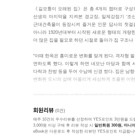
은 문화주택단지의 범위를 넓혀가던 일본주택개발회
《길모퉁이 오래된 집》은 총 4개의 챕터로 구성되
선생의 마지막을 지켜본 경교장, 일제강점기 ‘조
요즘 핫한 동네로 불리는 익선동 166번지 한옥촌도
근대건축물이 등장시켜 즐거운 인문 답사의 첫걸
후손들이 살던 누동궁이 있던 자리다. 정세권이 이 
아니라 1920년대부터 시작된 새로운 형태의 개량
계획주거지라 할 수 있다
더 많은 집을 필요로 하던 시절로 돌아가 집 구조
--- p.27~28
“이때 한옥은 흥미로운 변화를 맞게 된다. 격자형 
조선주택영단을 이어받은 대한주택영단은 적극적으로 주
면하도록 했다. 이렇게 하면 네모난 마당과 함께 세
어낸 듯 똑같은 양옥집들이 들어섰다. 집들은 9평의
다락과 찬방 등을 두어 수납에 신경 썼다. 집은 남
여기에 50%를 더해 9평으로 결정되었다.
변화된 도시의 삶에 어울리게 세심하게 조율된 이런 
다급하게 지어진 집이었기에 집의 품질을 따질 상황
2부에서는 평생을 소록도 한센병 환자들을 돌보는 
꿨다. 재건주택, 부흥주택, 희망주택, 운크라주택,
투옥된 후 시댁인 원주로 내려간 딸과 손주를 가까
해외 긴급지원자금이 투입되면 재건주택, 적산불
회원리뷰
장욱진 가옥, 부동산 개발논리에 밀려 안타깝게 허
(0건)
부담하면 희망주택이었다.
매주 10건의 우수리뷰를 선정하여 YES포인트 3만원을 드
3,000원 이상 구매 후 리뷰 작성 시
일반회원 300원, 마니아
3부에서는 누군가의 아픈 마음을 어루만져주던 치유
북악산, 인왕산, 남산과 함께 한양도성이 지나는 낙
eBook은 다운로드 후 작성한 리뷰만 YES포인트 지급됩니
염부들의 땀과 눈물의 흔적인 인천 소래포구 소금창