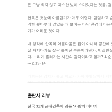
은 그냥 희지 않고 따스한 빛이 스며있다는 것을, 검
한옥은 첫눈에 아름답기가 매우 어렵다. 덤덤하고 슴
막한 툇마루에 앉았을 때 보이는 마당 풍경에 마음이
기가 어려운 것이다,
내 생각에 한옥의 아름다움은 집이 아니라 공간에 
잘 빠지다가도 살짝 틀어진 부분이라던가, 반질반질
다. 느리게 흘러가는 시간의 감각이라고 할까? 최순
--- p.13~14
가회동은 경치가 좋고 학교가 가까이에 많아서 지방
았다. 그러므로 적당히 큰 규모의 잘 지어진 한옥이
수석 무용수였던 김민자와 김백봉의 집도 이곳에 있
출판사 리뷰
좋은 입지에 가성비가 좋은 집을 빨리 지어 대량 공
전국 31개 근대건축에 깃든 ‘사람의 이야기’
택촌은 가회동, 익선동, 체부동, 삼청동, 계동, 재