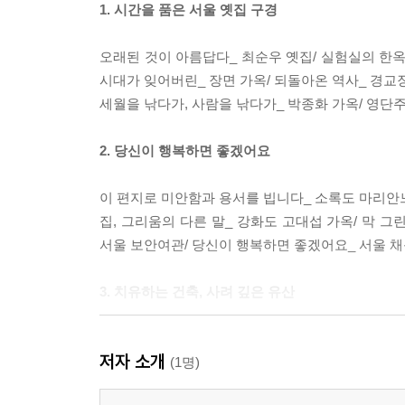
1. 시간을 품은 서울 옛집 구경
오래된 것이 아름답다_ 최순우 옛집/ 실험실의 한옥_
시대가 잊어버린_ 장면 가옥/ 되돌아온 역사_ 경교장
세월을 낚다가, 사람을 낚다가_ 박종화 가옥/ 영단
2. 당신이 행복하면 좋겠어요
이 편지로 미안함과 용서를 빕니다_ 소록도 마리안느
집, 그리움의 다른 말_ 강화도 고대섭 가옥/ 막 그
서울 보안여관/ 당신이 행복하면 좋겠어요_ 서울 
3. 치유하는 건축, 사려 깊은 유산
윤동주의 시를 숨기다_ 광양 정병욱 가옥/ 시대의 그
저자 소개
복원_ 인천 대화조 사무소/ 은목서와 벼 이삭_ 군산
(1명)
물의 역설_ 익산 익옥수리조합