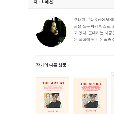
저 :
최예선
4. 떠도는 집에 마음이 머물다
오래된 문화유산에서 예
길 잃은, 잠들어 있는, 꿈꾸는_ 서울 벨기에 영사관
글을 쓰는 에세이스트. 
인천 삼릉사택/ 집, 비탈에 서다_ 부산 아미동 감
고 있다. 근대라는 시공
일상을 복원하기 위하여_ 서울 김중업 건축문화의 
은 절집에 담긴 예술과 
작가의 다른 상품