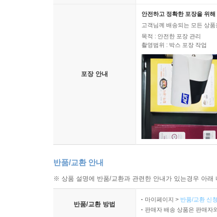
안전하고 정확한 포장을 위해 
인천 개항장 골목길에 자리한 삼 층짜리 목조 가옥
고객님께 배송되는 모든 상품을
며 살아왔음이 분명했다. 페인트칠 외에는 과거의
목적 : 안전한 포장 관리
촬영범위 : 박스 포장 작업
되었다.
이 집이 팔려 수복 과정에 있다는 소식을 들었을 
포장 안내
개인이 사들였다 해서 반갑기도 하고 기대가 되기도 
길 바랐다. 염원과 바람이 가득한 기대였다.
나중에 이 낡은 집의 새 주인으로부터 이야기를 들을
부터 물려받은 집을 오랫동안 가꾸고 매만지며 살
이런 집은 꼭 잘 보살펴서 남겨야겠다는 마음이었던 
반품/교환 안내
이제는 고치는 일만이 남은 상황. 현재의 모습을 남
※ 상품 설명에 반품/교환과 관련한 안내가 있는경우 아래 
으로 흘러가고 만다. 이 동네에 흔히 보이는 1920
점이 밝혀진 것이다
마이페이지 >
반품/교환 신청
반품/교환 방법
판매자 배송 상품은 판매자와
--- p.199~200