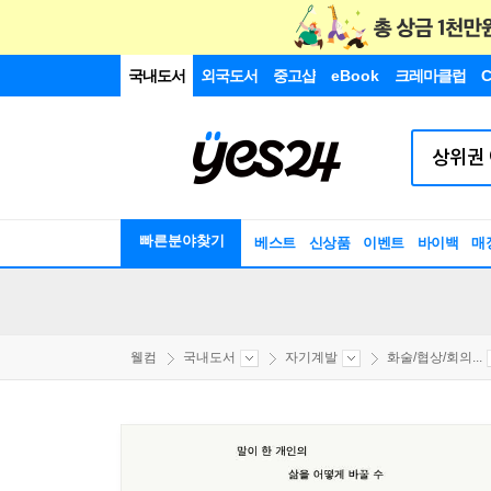
국내도서
외국도서
중고샵
eBook
크레마클럽
C
빠른분야찾기
베스트
신상품
이벤트
바이백
매
웰컴
국내도서
자기계발
화술/협상/회의...