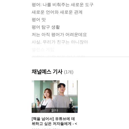
평어: 나를 비춰주는 새로운 도구
새로운 언어와 새로운 관계
평어 맛
평어 탐구 생활
저는 아직 평어가 어려운데요
사실, 우리가 친구는 아니잖아
밸런스 게임
가람아, 가람 씨가 아닌 가람
광장 고르기
채널예스 기사
(1개)
─ 크리틱
틀린 그림 찾기
마음의 거리
실패하고, 그래서 성공하는 대화에 관하
읽다
─ 이슈: 평어 번역
[책을 넘어서] 유튜브에 데
뷔하고 싶은 저자들에게 - <
은유 만들기
요즘사> 이혜민 콘텐츠 디