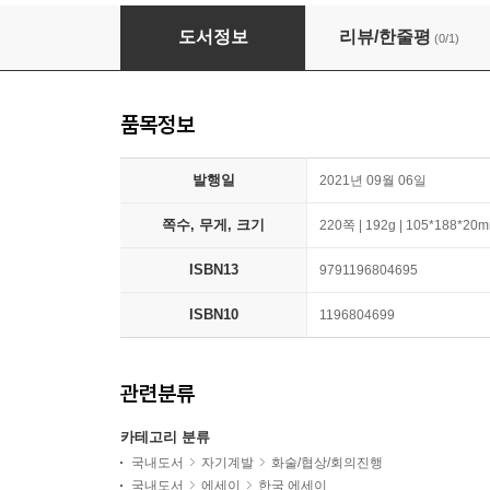
예의 있는 반말
도서정보
리뷰/한줄평
(0/1)
품목정보
발행일
2021년 09월 06일
쪽수, 무게, 크기
220쪽 | 192g | 105*188*20
ISBN13
9791196804695
ISBN10
1196804699
관련분류
카테고리 분류
국내도서
자기계발
화술/협상/회의진행
국내도서
에세이
한국 에세이