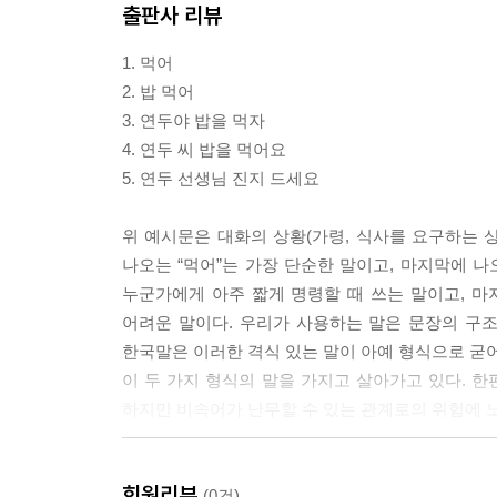
출판사 리뷰
이를 가늠하지 못할 사람들이 많겠지만, 나는 책을 
나이 차가 많이 나는 선생에게 이름만 부르는 행동
1. 먹어
--- 「 박가람, 〈가람아, 가람 씨가 아닌 가람〉」 
2. 밥 먹어
3. 연두야 밥을 먹자
너무나 다른 각자성을 가진 이들은 서로가 이해할 
4. 연두 씨 밥을 먹어요
에서 함께 호흡하고 미끄러지고 있다. 평범한 대화
5. 연두 선생님 진지 드세요
질감이 있었다. 반말처럼 마냥 가볍기만 한 장난스러
치 않아도 마음속 깊이 심연을 꺼낼 줄 아는 대화
위 예시문은 대화의 상황(가령, 식사를 요구하는 
의문이 생겼으며 화려한 미장센을 사용한 영화보다
나오는 “먹어”는 가장 단순한 말이고, 마지막에 나
는 방식과 태도를 되짚어 보게 된다.
누군가에게 아주 짧게 명령할 때 쓰는 말이고, 마
어려운 말이다. 우리가 사용하는 말은 문장의 구
--- 「서채연, 〈광장 고르기〉」 중에서
한국말은 이러한 격식 있는 말이 아예 형식으로 굳어
이 두 가지 형식의 말을 가지고 살아가고 있다. 한
하지만 비속어가 난무할 수 있는 관계로의 위험에 
‘평어’는 말의 모든 골격이 갖추어졌으면서도, 가장 
회원리뷰
생략해 상대방의 이름을 친근히 부르지만 약간의 
(0건)