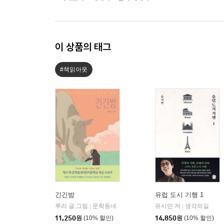
이 상품의 태그
#책읽아웃
긴긴밤
유럽 도시 기행 1
루리 글,그림
문학동네
유시민 저
생각의길
|
|
11,250
원
(10% 할인)
14,850
원
(10% 할인)