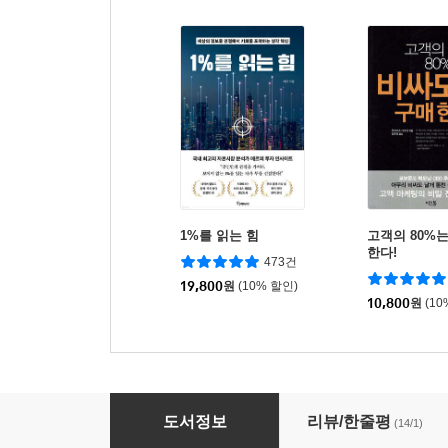
1%를 읽는 힘
고객의 80%
한다!
473건
19,800
원
(10% 할인)
10,800
원
(10
SAUCE & BASICS Cook Book
도서정보
리뷰/한줄평
(14/1)