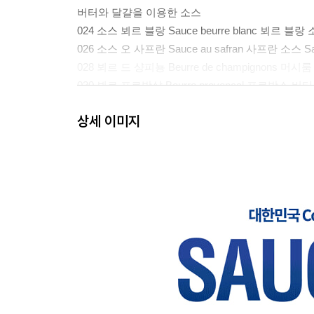
버터와 달걀을 이용한 소스
024 소스 뵈르 블랑 Sauce beurre blanc 뵈르 블랑 소스 
026 소스 오 사프란 Sauce au safran 사프란 소스 Saf
028 뵈르 드 샹피뇽 Beurre de champignons 머시룸 
030 뵈르 프로방살 Beurre provencal 프로방스 버터 Pr
032 소스 마요네즈 Sauce mayonnaise 마요네즈 소스 
상세 이미지
034 소스 베르 Sauce verte 그린 소스 Green sauce
036 소스 제누아즈 Sauce genoise 제노베제 소스 Gen
038 소스 타르타르 Sauce tartare 타르타르 소스 Tarta
040 소스 사바용 Sauce sabayon 사바용 소스 Sabay
042 소스 올랑데즈 Sauce hollandaise 훌렌다이즈 소스 
044 소스 무슬린 Sauce mousseline 무슬린 소스 Mous
퐁과 쥐
046 퐁 드 보 Fond de veau 송아지 육수 Veal stock
048 퐁 드 볼라유 Fond de volaille 닭 육수 Chicken s
050 글라스 드 비앙드 Glace de viande 졸인 소 육수 Bee