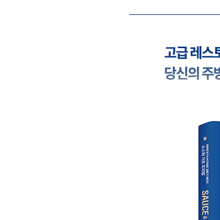
052 글라스 드 볼라유 Glace de volaille 졸인 닭 육수 Ch
054 퐁 드 오마르 Fond de homard 랍스터 육수 Lobst
056 퐁 드 랑구스틴 Fond de langoustine 랑구스틴 육수
058 퐁 드 샹피뇽 Fond de champignons 머시룸 채수 
060 쥐 다뇨 Jus d'agneau 양고기 소스 Lamb jus
062 쥐 드 뵈프 Jus de boeuf 소고기 소스 Beef jus
064 쥐 드 볼라유 Jus de volaille 닭고기 소스 Chicke
066 쥐 드 카유 Jus de caille 메추리 소스 Quail jus
068 쥐 드 카나르 Jus de canard 오리 소스 Duck jus
070 퓌메 드 푸아송 Fumet de poisson 흰살 생선 육수 
072 퓌메 드 코키야주 Fumet de coquillage 조개 육수
퐁과 쥐를 활용한 응용 소스
074 소스 아메리칸 Sauce americaine 갑각류 소스 Am
076 소스 부이야베스 Sauce bouillabaisse 뷔야베스 소스
078 소스 베르 푸르 푸아송 Sauce verte pour pois
080 소스 오마르 아 라 크렘 Sauce homard a la cr