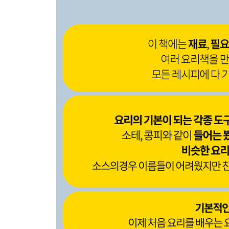
126 연어, 가자미
128 버터와 오일에 콩피한 연어 Confit of salmon in oil
130 쿠르부용에 포칭한 가자미 Flatfish poached in cour
어패류
132 랍스터, 가리비 관자, 새우, 굴
136 쿠르부용에 보일드한 랍스터 메달리온 Lobster medallio
138 팬에 갈색 버터로 구운 가리비 관자 Pan seared scall
140 새우 테린 Shrimp terrine
142 굴 아스픽 Oysters aspic
야채
144 당근, 토마토, 양파, 쌀, 콜리플라워
148 당근 퓌레 Carrot puree
150 토마토 콩피 Tomato confit
152 양파 스프 Onion soup
154 기본 리조또 Basic risotto