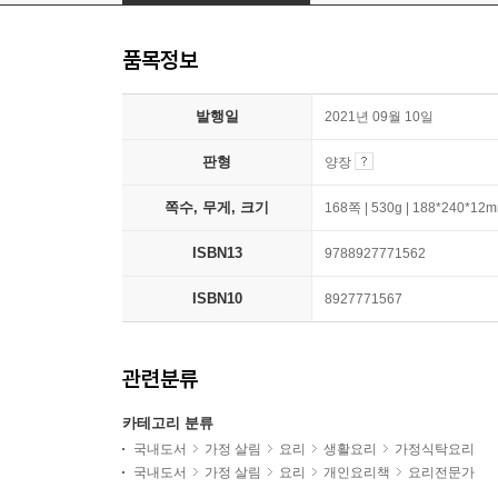
품목정보
발행일
2021년 09월 10일
판형
양장
쪽수, 무게, 크기
168쪽 | 530g | 188*240*12
ISBN13
9788927771562
ISBN10
8927771567
관련분류
카테고리 분류
국내도서
가정 살림
요리
생활요리
가정식탁요리
국내도서
가정 살림
요리
개인요리책
요리전문가