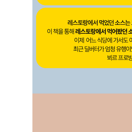
156 콜리플라워 피클 Pickled cauliflower
158 부록 새우 무스, 콜리플라워 퓌레
159 용어해설