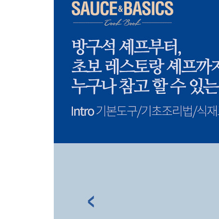
104 소
106 소 우둔살 타르타르 Beef rump tartare
108 소 안심 팬프라이 Pan-fried beef tenderloin
110 브레이지드한 소 꼬리 Braised oxtail
양
112 양
114 브레이지드한 양 사태 Braised lamb shank
116 양 어깨살 스튜 Lamb shoulder stew
118 양 갈비 로스트 Roasted lamb loin
돼지
120 돼지
122 수비드한 돼지 안심 햄 Sous vide pork tenderloi
124 오븐에 로스트한 오겹살 Oven roasted pork bell
생선