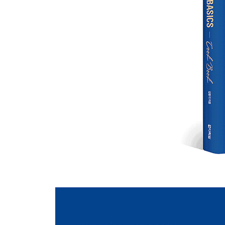
082 소스 아 라 프로방살 Sauce a la provencale
084 소스 비가라드 Sauce bigarade 오렌지 향의 오리 
086 쥐 드 카유 오 레젱 Jus de caille aux raisins
088 쥐 드 보 오 졸리브 Jus de veu aux olives 올리
090 쥐 드 뵈프 아 호마항 Jus de boeuf au romari
092 부록 토마토 소스, 쿠르부용
part 02 식자재 기초 조리
096 intro
닭
098 닭
100 로스트한 닭 다리살 Roasted chicken leg
102 닭 가슴살 푸알레 Chicken breast poeler
소