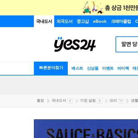
국내도서
외국도서
중고샵
eBook
크레마클럽
C
빠른분야찾기
베스트
신상품
이벤트
바이백
매
웰컴
국내도서
가정 살림
요리
생