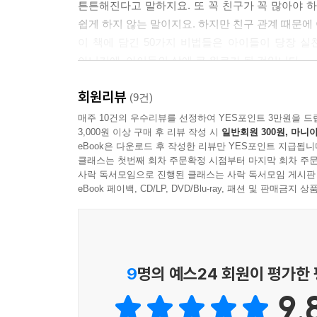
튼튼해진다고 말하지요. 또 꼭 친구가 꼭 많아야 
쉽게 하지 않는 말이지요. 하지만 친구 관계 때문에
이 책에 담긴 50가지 비법들은 아이들이 당장 
아니기에, 아이들의 삶에 큰 위로가 될 것입니다.
회원리뷰
√ 스스로 생각하고, 스스로 결정하고, 스스로 행동
(9건)
√ 마음은 원래 알 수 없어요
매주 10건의 우수리뷰를 선정하여 YES포인트 3만원을 드
3,000원 이상 구매 후 리뷰 작성 시
일반회원 300원, 마니아
√ 어른들의 조언에 지나치게 얽매이지 말아요
eBook은 다운로드 후 작성한 리뷰만 YES포인트 지급됩니
√ 의견이 다르다고 초조해하지 말아요
클래스는 첫번째 회차 주문확정 시점부터 마지막 회차 주문
√ 친구가 많지 않아도 괜찮아요
사락 독서모임으로 진행된 클래스는 사락 독서모임 게시판
√ 꿈이 반드시 이루어지는 것은 아니에요
eBook 페이백, CD/LP, DVD/Blu-ray, 패션 및 판매금
√ 한가롭게 보내는 시간을 소중히 여겨요
- 본문 중에서
짧고 직설적인 글, 위트 넘치는 그림
9
명의 예스24 회원이 평가한
그간 두발 단속을 폐지하고 시험을 없애는 등 혁
9.
짧은 글로 풀어내 아이들이 부담 없이 읽을 수 있