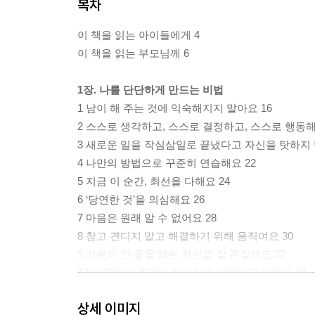
목차
이 책을 읽는 아이들에게 4
이 책을 읽는 부모님께 6
1장. 나를 단단하게 만드는 비법
1 남이 해 주는 것에 익숙해지지 말아요 16
2 스스로 생각하고, 스스로 결정하고, 스스로 행동해
3 새로운 일을 작심삼일로 끝냈다고 자신을 탓하지 
4 나만의 방법으로 꾸준히 연습해요 22
5 지금 이 순간, 최선을 다해요 24
6 ‘당연한 것’을 의심해요 26
7 마음은 원래 알 수 없어요 28
8 참고 견디지 말고 해결하기 위해 움직여요 30
9 기분이 안 좋을 때는 자신을 잘 관찰해요 32
10 어른들의 조언에 지나치게 얽매이지 말아요 34
상세 이미지
2장. 친구와 사이좋게 지내는 비법