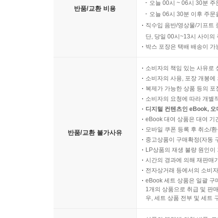
오늘 00시 ~ 06시 30분 
반품/교환 비용
오늘 06시 30분 이후 주문
직수입 음반/영상물/기프트 
단, 당일 00시~13시 사이
박스 포장은 택배 배송이 가
소비자의 책임 있는 사유로 
소비자의 사용, 포장 개봉에 
복제가 가능한 상품 등의 포장을 
소비자의 요청에 따라 개별
디지털 컨텐츠인 eBook, 
eBook 대여 상품은 대여 기
모바일 쿠폰 등록 후 취소/환
반품/교환 불가사유
중고상품이 구매확정(자동 
LP상품의 재생 불량 원인이 기
시간의 경과에 의해 재판매가
전자상거래 등에서의 소비자
eBook 세트 상품은 일괄 
1개의 상품으로 취급 및 판매
우, 세트 상품 전부 및 세트