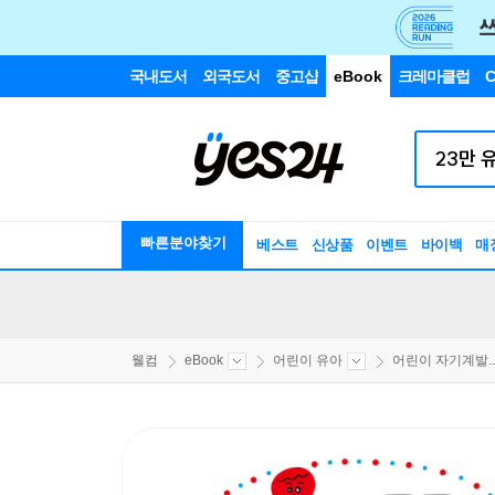
국내도서
외국도서
중고샵
eBook
크레마클럽
C
빠른분야찾기
베스트
신상품
이벤트
바이백
매
웰컴
eBook
어린이 유아
어린이 자기계발..