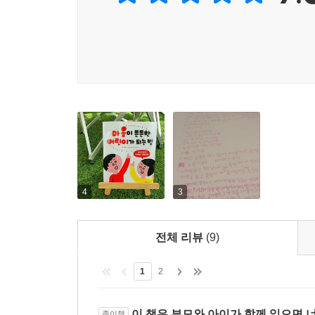
의미가 어우러져 아이들의 마음에 큰 울림을 전해 
아이들이 마음을 튼튼하게 다지지 못하는 주된 
때문입니다. ‘내가 너희 때는 다 했던 거야.’, ‘
책을 통해 아이들의 입장에서 아이들의 고민이 무엇인
아이가 자주적이고 능동적이며 마음까지 건강하게 
교과 연계
2학년 1학기 국어-나 9. 생각을 생생하게 나타내요
3학년 1학기 도덕 1. 나와 너, 우리 함께
4
3
3학년 1학기 도덕 2. 인내하며 최선을 다하는 생활
4학년 1학기 국어-가 1. 생각과 느낌을 나누어요
전체 리뷰
(9)
5학년 1학기 국어-가 1. 대화와 공감
5학년 2학기 도덕 5. 갈등을 해결하는 지혜
1
2
6학년 1학기 도덕 1. 내 삶의 주인은 바로 나
이 책은 부모와 아이가 함께 읽으면 
종이책