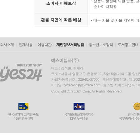
상품의 불량에 의한 반품, 교
소비자 피해보상
준하여 처리됨
환불 지연에 따른 배상
대금 환불 및 환불 지연에 
회사소개
인재채용
이용약관
개인정보처리방침
청소년보호정책
도서홍보안내
대표 : 김석환, 최세라
주소 : 서울시 영등포구 은행로 11, 5층~6층(여의도동,일신
사업자등록번호 : 229-81-37000 통신판매업신고 : 제 200
이메일 : yes24help@yes24.com 호스팅 서비스사업자 :
Copyright ⓒ YES24 Corp. All Rights Reserved.