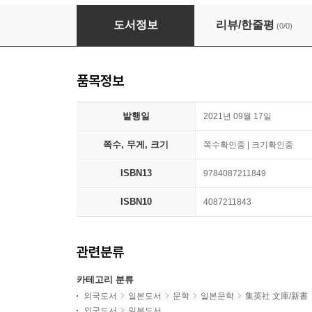
中國共産黨帝國とウイグル
도서정보
리뷰/한줄평
(0/0)
품목정보
발행일
2021년 09월 17일
쪽수, 무게, 크기
쪽수확인중 | 크기확인중
ISBN13
9784087211849
ISBN10
4087211843
관련분류
카테고리 분류
외국도서
일본도서
문학
일본문학
集英社 文庫/新書
외국도서
일본도서