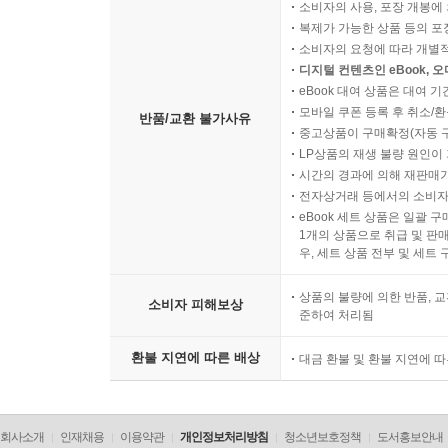
소비자의 사용, 포장 개봉에 
복제가 가능한 상품 등의 포장을 
소비자의 요청에 따라 개별
디지털 컨텐츠인 eBook, 
eBook 대여 상품은 대여 기
모바일 쿠폰 등록 후 취소/환
반품/교환 불가사유
중고상품이 구매확정(자동 
LP상품의 재생 불량 원인이 기
시간의 경과에 의해 재판매가
전자상거래 등에서의 소비자
eBook 세트 상품은 일괄 
1개의 상품으로 취급 및 판매
우, 세트 상품 전부 및 세트
상품의 불량에 의한 반품, 교
소비자 피해보상
준하여 처리됨
환불 지연에 따른 배상
대금 환불 및 환불 지연에 
회사소개
인재채용
이용약관
개인정보처리방침
청소년보호정책
도서홍보안내