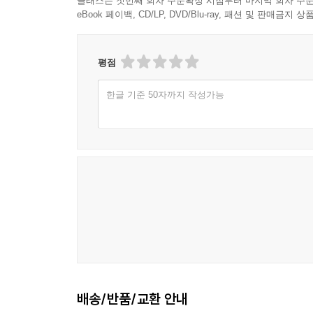
클래스는 첫번째 회차 주문확정 시점부터 마지막 회차 주문
eBook 페이백, CD/LP, DVD/Blu-ray, 패션 및 판매금
평점
한글 기준 50자까지 작성가능
배송/반품/교환 안내