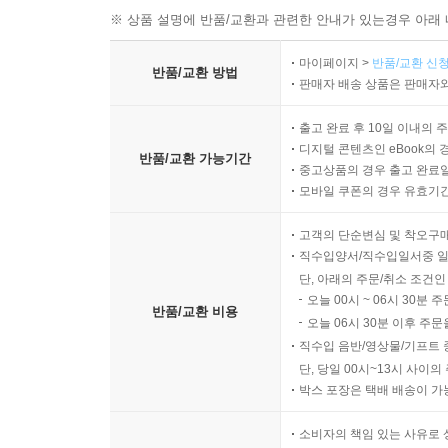
※ 상품 설명에 반품/교환과 관련한 안내가 있는경우 아래 
마이페이지 >
반품/교환 신청
반품/교환 방법
판매자 배송 상품은 판매자와
출고 완료 후 10일 이내의 
디지털 콘텐츠인 eBook의 
반품/교환 가능기간
중고상품의 경우 출고 완료일
모바일 쿠폰의 경우 유효기간(
고객의 단순변심 및 착오구
직수입양서/직수입일서중 일
단, 아래의 주문/취소 조건인
오늘 00시 ~ 06시 30분 
반품/교환 비용
오늘 06시 30분 이후 주문
직수입 음반/영상물/기프트 
단, 당일 00시~13시 사이
박스 포장은 택배 배송이 가
소비자의 책임 있는 사유로 