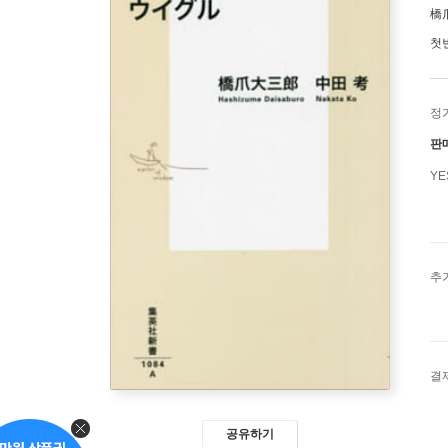
橋
첫
정
판
Y
추
결
공유하기