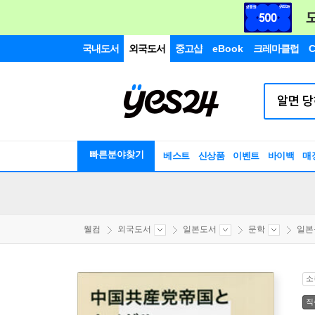
국내도서
외국도서
중고샵
eBook
크레마클럽
C
빠른분야찾기
베스트
신상품
이벤트
바이백
매
웰컴
외국도서
일본도서
문학
일본
소
직