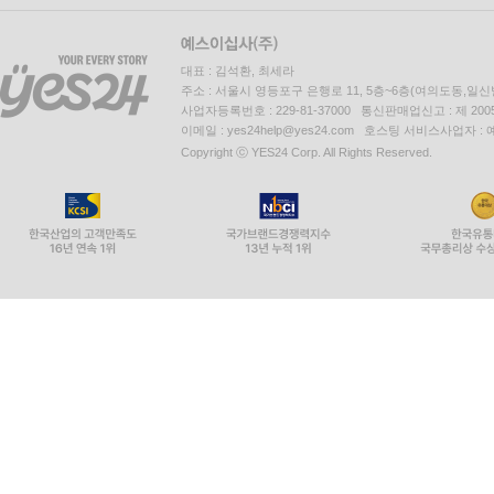
대표 : 김석환, 최세라
주소 : 서울시 영등포구 은행로 11, 5층~6층(여의도동,일신
사업자등록번호 : 229-81-37000 통신판매업신고 : 제 200
이메일 : yes24help@yes24.com 호스팅 서비스사업자 :
Copyright ⓒ YES24 Corp. All Rights Reserved.