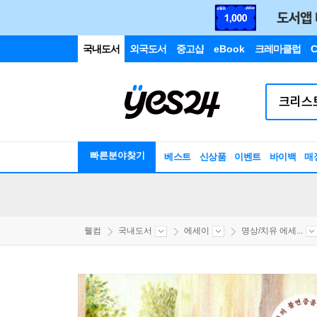
국내도서
외국도서
중고샵
eBook
크레마클럽
C
빠른분야찾기
베스트
신상품
이벤트
바이백
매
웰컴
국내도서
에세이
명상/치유 에세...