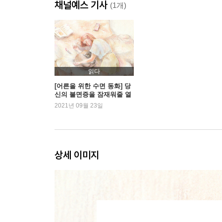
채널예스 기사
감사의 말
(1개)
옮긴이의 말 깊은 잠으로의 초대
읽다
[어른을 위한 수면 동화] 당
신의 불면증을 잠재워줄 열
편의 이야기
2021년 09월 23일
상세 이미지