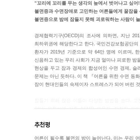
“꼬리에 꼬리를 무는 생각의 늪에서 벗어나고 싶어!
불면증과 수면장애로 고민하는 어른들에게 꿀잠을
얀은 눈을 감은 채 숨을 깊이 들이마시고 내쉰다. 
불면증으로 밤에 잠들지 못해 괴로워하는 사람이 늘
어 앉는다. 두 다리는 길게 뻗은 채로, 엉덩이는 바
다.
경제협력기구(OECD)의 조사에 의하면, 지난 20
완벽하게 몸을 이완한 채, 얀은 그곳에 앉아 주변의
최하위권에 해당한다고 한다. 국민건강보험공단의 
에 따라 바스락 소리가 커지면서 격앙되는가 싶더니
환자가 2019년 기준으로 약 64만 명에 이르며,
--- 「고요한 숲속에서」 중에서
신음하고 있는 우리 사회가 지금 얼마나 피로한 밤을
현상을 두고 잠과 경제의 합성어인 수면 경제, 슬리
벤치 그네에 누워 있는 막스를 발견한 고양이 말론
문제는 아닌 듯하다. 이 책 『어른을 위한 수면 동화
채로 살며시 눈을 감는다. 갸르릉, 갸르릉. 기분이
잠이 현대인들의 숙제이자 스트레스가 되어 버린 것
흔들, 흔들. 벤치 그네가 미세하게 좌우로 움직인다.
한 벤치 그네 위에 조금 더 편하게 자세를 고쳐 잡고
잠들기 위해 많은 이들이 다양한 방법을 쓴다. 
--- 「이모의 정원」 중에서
많다. 유튜브에 각종 ASMR 모음집, 잔잔한 
조회수를 기록하는 걸 보면 잠들고 싶어 하는 사람들
벤치에 앉아 편안하게 휴식을 취하는 기분은 무척이
추천평
아름다움이 선명하게 느껴지고, 지금 나는 행복을 위
감사의 마음이 내 안에 가득 차오른다. 생일 아침,
어른이 될수록 불면의 밤이 늘어난다. 이는 우리 