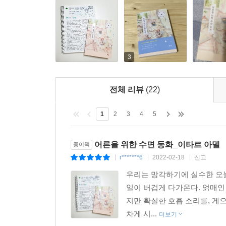
말이다. 그러다 보면 어느새 마음이 편안해지고, 호
* 이런 분들에게 『어른을 위한 수면 동화』를 추천
3
- 피곤한데 막상 자려고 하면 정신이 또렷해지는 분
- 잠들기까지 너무 많은 시간이 걸리는 분
- 오만가지 생각과 걱정이 꼬리를 물고 이어지는 분
전체 리뷰
(22)
- 자고 아침에 일어났을 때 개운하지 않은 분
- 건강한 수면 습관을 만들고 싶은 분
1
2
3
4
5
어른을 위한 수면 동화_이타르 아델
종이책
r*******6
2022-02-18
신고
|
|
|
우리는 망각하기에 실수한 오늘
일이 버겁게 다가온다. 얽매인
지만 확실한 호흡 소리를, 게
차게 시...
더보기