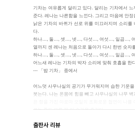
기차는 여유롭게 달리고 있다. 달리는 기차에서 
준다. 레나는 나른함을 느낀다. 그리고 마음에 안정
낡은 기차의 바퀴가 선로 위를 미끄러지며 소리를 
다.
하나…, 둘…, 셋…, 넷…, 다섯…, 여섯…, 일곱…, 
열까지 센 레나는 처음으로 돌아가 다시 한번 숫자를
하나…, 둘…, 셋…, 넷…, 다섯…, 여섯…, 일곱…, 
어느새 레나는 기차의 박자 소리에 맞춰 호흡을 한다
--- 「밤 기차」 중에서
어느덧 사우나실의 공기가 무거워지며 습한 기운을
붓는다. 나는 온몸에 힘을 빼고 사우나실의 나무 벽
은 향을 가진 아로마 오일의 조화로운 협연이 나를 
르는 줄도 모른 채 이 순간을 즐긴다.
사우나를 마친 우리는 기분 좋은 나른함이 묵직하게 
출판사 리뷰
를 준비한다.
--- 「북극의 빛」 중에서