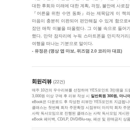
독일 최고의 명상 앱 ‘세븐마인드’에서 그 효과를 
마나 행복한 일인지를 나는 깨닫고 있다. 나를 행복
대한 후회와 미래에 대한 계획, 걱정, 불안에 사로
당신의 뇌에는 휴식을 선물하고, 몸과 마음은 이완시
놓치고 싶지 않아 나는 서둘러 가방에서 수첩을 꺼낸
『어른을 위한 수면 동화』라는 제목답게 이 책의 
마음이 충분히 이완되어 편안해질 수 있게 함으로써,
사람들이 내면의 평화를 발견하도록 마음챙김 워크
--- 「감사한 마음」 중에서
잤던 애착 이불을 떠올렸다. 그 이불 속으로 들
못해 불안정하고 불충분한 수면 문제를 가지고 
했다. 만약 잠자리에 누워 스마트폰을 만지작거리
않는다고 스마트폰을 들여다봄으로써 오히려 뇌를
여행을 떠나는 기분으로 말이다.
명상과 재능 중 하나인 이야기 만들기를 결합해 수
- 유정은 (명상 앱 마보, 위즈덤 2.0 코리아 대표)
이 책에 실린 수면 동화들은 독일 최고의 명상 앱 ‘
이야기에는 호흡법 및 바디스캔과 같은 고전적인 
잠들지 못하는 사람들, 잠을 자도 늘 부족하다고 느끼
회원리뷰
(22건)
이완시키고, 각박한 현실에서 벗어나 상상의 세계로 
매주 10건의 우수리뷰를 선정하여 YES포인트 3만원을 드
정원으로, 잔잔한 바닷가로 여행을 떠날 수 있다.
3,000원 이상 구매 후 리뷰 작성 시
일반회원 300원, 마니아
eBook은 다운로드 후 작성한 리뷰만 YES포인트 지급됩니
완전한 휴식을 취한 뒤 활기차게 시작하는 하루가 
클래스는 첫번째 회차 주문확정 시점부터 마지막 회차 주문
사락 독서모임으로 진행된 클래스는 사락 독서모임 게시판
있다면, 이제 건강한 수면을 위해 잠자기 전에 
eBook 페이백, CD/LP, DVD/Blu-ray, 패션 및 판매금
이야기들을 따라가 보자. 어른이 된 자기 자신을
꿀잠으로 안내할 것이다.