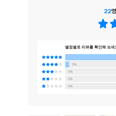
22
명
잠이 오지 않을 땐, 수면 동화!
건강한 수면 루틴을 만들어주는 책
저자가 수면 동화를 쓸 때 압도적으로 많이 사용하
연상시키는 매체와의 단절, 따뜻한 조명이나 인테
별점별로 리뷰를 확인해 보세
생소한 경험이 아닌 누구나 한 번쯤 경험해봤을
이야기를 전개함에 있어 ‘명상’이라는 단어를 단
5%
명상의 세계로 이끈다.
0%
0%
추천사를 쓴 명상 앱 ‘마보’의 유정은 대표의 말처
0%
경험하게 한다는 데 있다. ‘지금 이 순간’에 일어
(Present)’이 주는 ‘선물(Present)’을 받을
이 책의 장점은 제목답게 책을 읽다 ‘까무룩’ 잠
밤을 보내고 있다면 이 책을 펼쳐 조용히 소리 내어