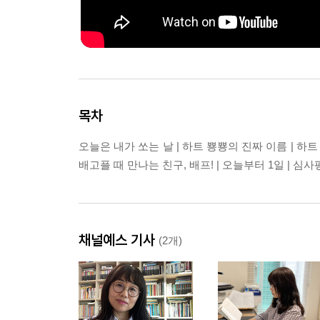
목차
오늘은 내가 쏘는 날 | 하트 뿅뿅의 진짜 이름 | 하트
배고플 때 만나는 친구, 배프! | 오늘부터 1일 | 심사
채널예스 기사
(2개)