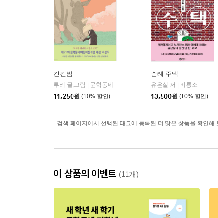
긴긴밤
순례 주택
루리 글,그림
문학동네
유은실 저
비룡소
|
|
11,250
원
(10% 할인)
13,500
원
(10% 할인)
검색 페이지에서 선택된 태그에 등록된 더 많은 상품을 확인해 
이 상품의 이벤트
(11개)