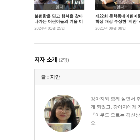
읽다
읽다
불편함을 딛고 행복을 찾아
제22회 문학동네어린이
나가는 어린이들의 겨울 이
학상 대상 수상한 '지안' 
야기
가
2024년 01월 25일
2021년 09월 08일
저자 소개
(2명)
글 :
지안
강아지와 함께 살면서 쥐
게 되었고, 강아지에게 
『아무도 모르는 김신상
요.