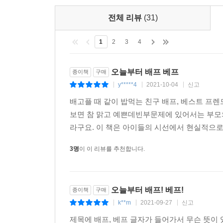
전체 리뷰
(31)
1
2
3
4
오늘부터 배프 베프
종이책
구매
y*****4
2021-10-04
신고
|
|
|
배고플 때 같이 밥먹는 친구 배프, 베스트 
보면 참 맑고 예쁜데빈부문제에 있어서는 부모
라구요. 이 책은 아이들의 시선에서 현실적으로
3명
이 이 리뷰를 추천합니다.
오늘부터 배프! 베프!
종이책
구매
k**m
2021-09-27
신고
|
|
|
제목에 배프, 베프 글자가 들어가서 무슨 뜻이 