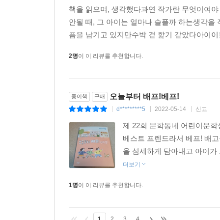
책을 읽으며, 생각했다과연 작가란 무엇이여야
안될 때, 그 아이는 얼마나 슬플까 하는생각을
픔을 남기고 있지만수박 겉 핥기 같았다아이이들
2명
이 이 리뷰를 추천합니다.
오늘부터 배프!베프!
종이책
구매
d*********5
2022-05-14
신고
|
|
|
제 22회 문학동네 어린이문학
베스트 프렌드라서 베프! 배고
을 섬세하게 담아내고 아이가 
더보기
1명
이 이 리뷰를 추천합니다.
1
2
3
4