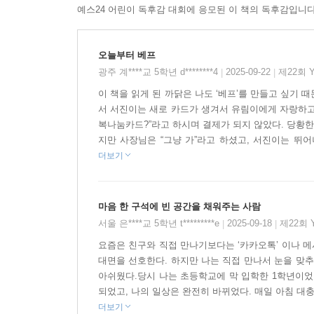
그게 더 맛있잖아. 초콜릿이랑 김밥이랑 뭐가 달라? 
예스24 어린이 독후감 대회에 응모된 이 책의 독후감입니다
속상하다. “오늘은 내가 쏠게!” 하며 신나게 분식집
주고 싶은데.”
오늘부터 베프
광주 계****교 5학년 d********4
2025-09-22
제22회 
|
|
베스트 프렌드라서, 베프
이 책을 읽게 된 까닭은 나도 ‘베프’를 만들고 싶기 
배고플 때 맛있는 거 나눠 먹는 프렌드라서, 배프
서 서진이는 새로 카드가 생겨서 유림이에게 자랑하고
하나에서 둘, 둘에서 셋, 셋에서 넷,
복나눔카드?”라고 하시며 결제가 되지 않았다. 당황한
하나둘 늘어나는 배프, 베프!
지만 사장님은 “그냥 가”라고 하셨고, 서진이는 뛰어나
더보기
체크카드를 사용하는 유림이, 체크카드를 갖고 싶
소리가 돌보는 아기 고양이의 며칠간을 그린 『오늘부
마음 한 구석에 빈 공간을 채워주는 사람
동화의 전범이라 할 만한 플롯을 보여 준다. 
서울 은****교 5학년 t*********e
2025-09-18
제22회 
|
|
아동급식카드라는 시의적인 소재로 새롭고 정확하게
더 자유롭게 밥을 먹었으면 하는 소망에서 시작된 이
요즘은 친구와 직접 만나기보다는 ‘카카오톡’ 이나 메
대면을 선호한다. 하지만 나는 직접 만나서 눈을 맞추고
‘가난’이라는 틀 안에 아이를 가두지 않고, 학교에
아쉬웠다.당시 나는 초등학교에 막 입학한 1학년이었
그려냈다. 친구에게 맛있는 걸 사 주고 싶은 마음,
되었고, 나의 일상은 완전히 바뀌었다. 매일 아침 대충
점점 그 친구가 궁금해지는 마음, 엄마한테 가끔은
더보기