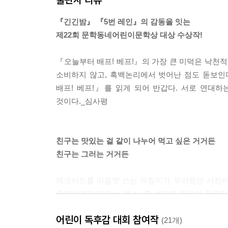
『긴긴밤』 『5번 레인』의 감동을 잇는
제22회 문학동네어린이문학상 대상 수상작!
『오늘부터 배프! 베프!』의 가장 큰 미덕은 낙천적
소비하지 않고, 흑백논리에서 벗어난 점도 돋보인
배프! 베프!』를 읽게 되어 반갑다. 서로 연대
것이다._심사평
친구는 맛있는 걸 같이 나누어 먹고 싶은 거거든
친구는 그러는 거거든
체크카드를 마음껏 쓰는 유림이가 부러웠던 서진이
유림이에게 맛있는 걸 사 줄 생각에 마음이 들뜬다.
카드, 쓰는 법이 여간 까다로운 게 아니다. 어떤 
어린이 독후감 대회 참여작
“카드를 쓸 수 없는 데도 있나? 먹는 건 다 되는 거
(21개)