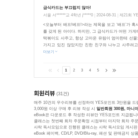
급식카드는 부끄럽지 않아!
서울 서******교 4학년 j*****0
2024-08-31
제21회 Y
|
|
<오늘부터 배프!베프!>라는 제목을 보고 ‘배프’가 
를 갖게 된 아이다. 하지만, 그 급식카드가 어떤 가
떡볶이도 사주고, 항상 고마운 유림이 엄마한테 선물
가지고 있진 않았지만 친한 친구와 나누고 사주려고 하
더보기
1
2
3
4
5
회원리뷰
(31건)
매주 10건의 우수리뷰를 선정하여 YES포인트 3만원을 드
3,000원 이상 구매 후 리뷰 작성 시
일반회원 300원, 마니아
eBook은 다운로드 후 작성한 리뷰만 YES포인트 지급됩니
클래스는 첫번째 회차 주문확정 시점부터 마지막 회차 주문
사락 독서모임으로 진행된 클래스는 사락 독서모임 게시판
eBook 페이백, CD/LP, DVD/Blu-ray, 패션 및 판매금