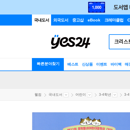
국내도서
외국도서
중고샵
eBook
크레마클럽
C
빠른분야찾기
베스트
신상품
이벤트
바이백
매
웰컴
국내도서
어린이
3-4학년
3-