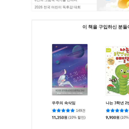
6인의 그림책 작가를 만나다
2026 전국 어린이 독후감 대회
이 책을 구입하신 분
우주의 속삭임
나는 3학년 2
149건
11,250
원
(10% 할인)
9,900
원
(10%