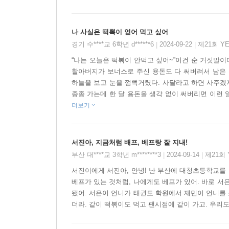
급식카드 때문에 마음 졸이고 싶지 않은 마음……
들여다보며 한 땀, 한 땀 바느질하듯 써 내려갔기에”
밥 먹는 프렌드 ‘배프’가 늘어 가는 모습이 따듯하다.
나 사실은 떡뽁이 얻어 먹고 싶어
경기 수****교 6학년 d******6
2024-09-22
제21회 Y
|
|
이야기 곳곳에 힘줄처럼 파고들어
“나는 오늘은 떡볶이 안먹고 싶어~”이건 순 거짓말이다
씩씩함과 밝은 기운을 불어넣는 그림
할아버지가 보너스로 주신 용돈도 다 써버려서 남은 
하늘을 보고 눈을 껌뻑거렸다. 사달라고 하면 사주겠
종종 가는데 한 달 용돈을 생각 없이 써버리면 이런 일이
『고사리 가방』 『귤 사람』으로 포근하고 향긋한 
더보기
힘줄처럼 파고들어 씩씩함과 밝은 기운을 불어넣고
겪는 크고 작은 관계의 변화, 감정의 높낮이 들이 
내가 쐈다!” 하고 외치는 장면에선 그동안의 마음 
서진아, 지금처럼 배프, 베프랑 잘 지내!
부산 대****교 3학년 m********3
2024-09-14
제21회
|
|
서진이에게 서진아, 안녕! 난 부산에 대청초등학교를 
베프가 있는 것처럼, 나에게도 베프가 있어. 바로 서은
됐어. 서은이 언니가 태권도 학원에서 재민이 언니를 
더라. 같이 떡볶이도 먹고 팬시점에 같이 가고. 우리