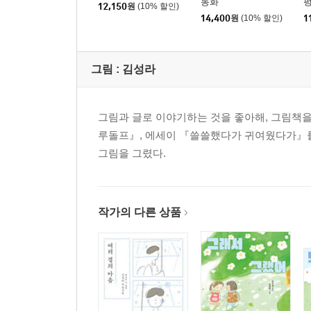
동화
12,150
원
(10% 할인)
14,400
원
(10% 할인)
1
그림 :
김성라
그림과 글로 이야기하는 것을 좋아해, 그림책
루돌프』, 에세이 『쓸쓸했다가 귀여웠다가』를
그림을 그렸다.
작가의 다른 상품