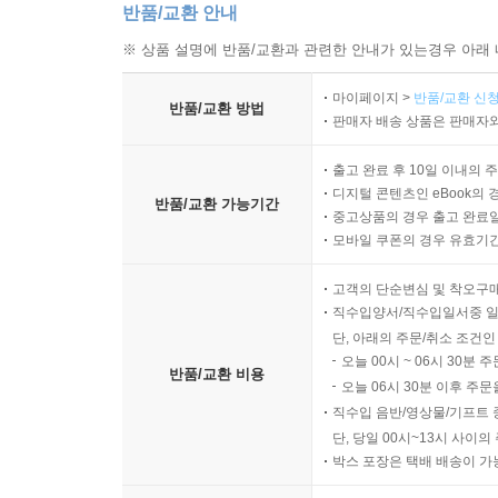
반품/교환 안내
※ 상품 설명에 반품/교환과 관련한 안내가 있는경우 아래 
마이페이지 >
반품/교환 신청
반품/교환 방법
판매자 배송 상품은 판매자와
출고 완료 후 10일 이내의 
디지털 콘텐츠인 eBook의 
반품/교환 가능기간
중고상품의 경우 출고 완료일
모바일 쿠폰의 경우 유효기간(
고객의 단순변심 및 착오구
직수입양서/직수입일서중 일
단, 아래의 주문/취소 조건인
오늘 00시 ~ 06시 30분 
반품/교환 비용
오늘 06시 30분 이후 주문
직수입 음반/영상물/기프트 
단, 당일 00시~13시 사이
박스 포장은 택배 배송이 가