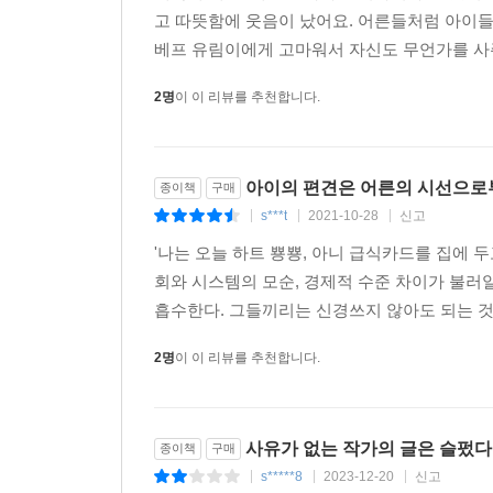
고 따뜻함에 웃음이 났어요. 어른들처럼 아이들
베프 유림이에게 고마워서 자신도 무언가를 사주
2명
이 이 리뷰를 추천합니다.
아이의 편견은 어른의 시선으로부
종이책
구매
s***t
2021-10-28
신고
|
|
|
'나는 오늘 하트 뿅뿅, 아니 급식카드를 집에 두
회와 시스템의 모순, 경제적 수준 차이가 불러
흡수한다. 그들끼리는 신경쓰지 않아도 되는 것
2명
이 이 리뷰를 추천합니다.
사유가 없는 작가의 글은 슬펐다
종이책
구매
s*****8
2023-12-20
신고
|
|
|