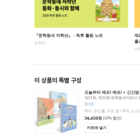
『문학동네 저학년』 - 독후 활동 노트
제
출
소진시
소
이 상품의 특별 구성
오늘부터 배프! 베프! + 긴긴밤 
제21회, 제22회 문학동네어린이
전3권
루리, 은소홀, 지안 글 / 루리, 노
34,650
원
(10% 할인)
카트에 넣기