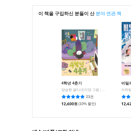
이 책을 구입하신 분들이 산
분야 연관 책
4학년 4춘기
비밀
양승현 글/나오미양 그림
소원나무
이하람
|
23건
12,600
원
(10% 할인)
12,4