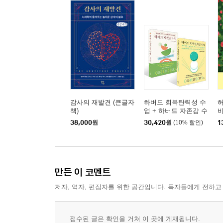
31장 죄수 264
32장 병든 자 273
33장 텐트메이킹 280
34장 주일 계획 287
35장 타이 297
36장 쉐인 303
37장 DMM 총력 주간 311
38장 어떻게 시작할까(교회 사역자 편) 319
감사의 재발견 (큰글자
하버드 회복탄력성 수
책)
업 + 하버드 자존감 수
39장 어떻게 시작할까(교인 편) 329
업 세트
38,000
원
30,420
원
(10% 할인)
1
40장 ‘정말로’ 여기서 이 일이 일어날 수 있을까? 33
에필로그 : 우리의 성과 346
토론용 질문 350
만든 이 코멘트
부록 1 : 7대 질문 DBS 과정 371
저자, 역자, 편집자를 위한 공간입니다. 독자들에게 전하고
부록 2 : 창조에서 그리스도까지 성구 373
미주 374
접수된 글은 확인을 거쳐 이 곳에 게재됩니다.