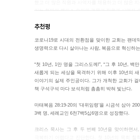
했고 더 많은 직원과 사역자를 채용하고 더 많은 지
리는 현재의 캠퍼스 숫자와 건물과 직원과 사역자 수
러웠다. 통상 미국 교회에서 세례자 한 명을 얻기까지
추천평
화로 대략 15억원)다.1 그렇다, 평균적으로 미국 
의 연간 수입 전체를 세례자 수로 나누면 이 숫자가 
코로나19로 시대의 전환점을 맞이한 교회는 팬데믹 
--- p.48
생명력으로 다시 살아나는 사람, 복음으로 혁신하는 
우리 교회를 비롯한 숱한 미국 교회에서 ‘성공’이란
“첫 10년, 1만 명을 그리스도께!”, “그 후 10
것이다. 바로 그래서 교회는 예배의 원활한 진행을
새롭게 되는 세상을 목격하기 위해 이후 10년의 
주를 꼬박 써야 하고, 교회는 그들의 월급을 충당
이야기의 실제 주인공이다. 그가 개척한 교회가 걸어
중요하다. 그리고 건물을 짓고 시설의 유지관리를 하
책 구석구석 마다 보석처럼 촘촘히 박혀 빛난다.
묘사한 미국 교회의 방식은 교회개척운동으로 급격한
--- p.64
마태복음 28:19-20의 ‘대위임령’을 시금석 삼아 20
3백 명, 세례교인 6천7백5십6명으로 성장했다.
들여다보니 안디옥 교회에서 말씀 선포를 한 건 바
설교한 것도 아니었다. 바울과 바나바는 “수다한 다른
크리스 목사는 그 후 두 번째 10년을 맞이하면서,
람들이 설교한 게 아니었다. 바울, 바나바, 그리고
극복하기 어렵다고 진단한다. 첫 10년의 목회 철