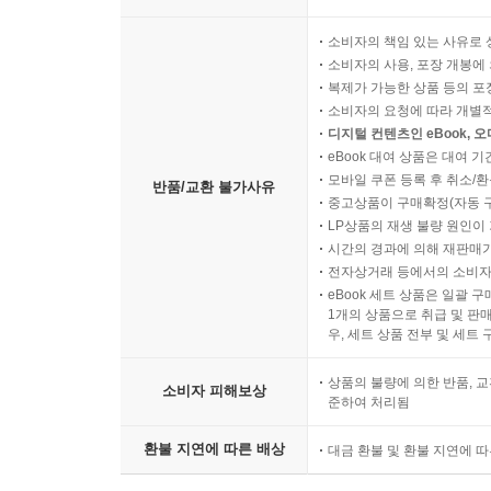
다양하지만 교회의 머리이신 주님은 동일하시다. 제자를 
주셨기 때문이다. 여기에는 타협의 여지가 없다. 
소비자의 책임 있는 사유로 
대위임령을 완수하는 일에 총동원되어야 한다. 이
소비자의 사용, 포장 개봉에 
이론과 생생한 사례를 통해 소개한다. 이 책을 통
복제가 가능한 상품 등의 포장을 
소비자의 요청에 따라 개별
- 오정호 (새로남교회 담임목사, 제자훈련목회자협의회
디지털 컨텐츠인 eBook, 
eBook 대여 상품은 대여 기
크리스가 큰 일을 내고 말았다. 지난 세기말과 이번 세기
모바일 쿠폰 등록 후 취소/환
반품/교환 불가사유
서구 교회에 소개되면서 Disciple Making M
중고상품이 구매확정(자동 
있었다. 첫째는 선교지에서 쓰던 방식 그대로 
LP상품의 재생 불량 원인이 기
시간의 경과에 의해 재판매가
것이었고, 셋째는 한 교회 안에서 기존 교회 방식
전자상거래 등에서의 소비자
걸음 더 나아가, 기존 교회를 제자삼기운동 전략으
eBook 세트 상품은 일괄 
1개의 상품으로 취급 및 판매
우, 세트 상품 전부 및 세트
이 책에는 그동안 자신이 사용해 왔던 초대형교회
모습이 고스란히 담겨 있다. 그가 교회를 DMM
상품의 불량에 의한 반품, 교
소비자 피해보상
생생하다. 그리고 아주 구체적이다. 물론 수치나
준하여 처리됨
가지고 있는 나이브(naive)함이 느껴질 수도 
환불 지연에 따른 배상
기억하자. 교회가 어떠해야 하는지를 논하기 전에,
대금 환불 및 환불 지연에 
해야 할 일, 곧 미션(mission)을 찾아 행할 때