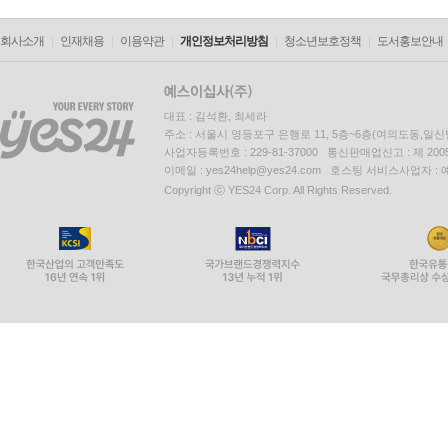
넘어 운동(movements)이 된다.
- 염종열 (함께가는교회 담임목사, 개척학교숲, FxK
회사소개
인재채용
이용약관
개인정보처리방침
청소년보호정책
도서홍보안내
대표 : 김석환, 최세라
주소 : 서울시 영등포구 은행로 11, 5층~6층(여의도동,일신
사업자등록번호 : 229-81-37000 통신판매업신고 : 제 200
이메일 : yes24help@yes24.com 호스팅 서비스사업자 :
Copyright ⓒ YES24 Corp. All Rights Reserved.