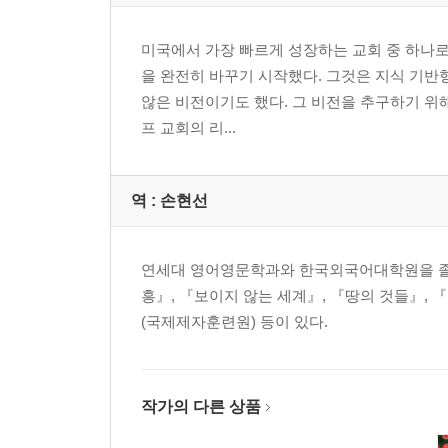
13장 비범한 기도 증식하기 118
14장 잃어버린 자 가운데로 나아가기 126
미국에서 가장 빠르게 성장하는 교회 중 하나로 꼽히
15장 소모임 시작하기 133
을 완전히 바꾸기 시작했다. 그것은 지식 기
16장 비전 제시하기 138
않은 비전이기도 했다. 그 비전을 추구하기 위
17장 신자 훈련하기 145
프 교회의 리...
18장 지속적 코칭 150
19장 아카치 155
20장 앤드루와 크리스틴 158
역 :
손현선
21장 마이크로소프트에서 사역으로 173
22장 신학교 선택과목 179
23장 단순함에서 복잡함으로 184
연세대 영어영문학과와 한국외국어대학원을 졸업
24장 정체성 위기 191
흥』, 『보이지 않는 세계』, 『땅의 것들』,
25장 헌금 감소 199
(국제제자훈련원) 등이 있다.
26장 교인수 감소 204
27장 의심과 낙심 212
28장 PIPSY 219
작가의 다른 상품
29장 가난한 자 227
30장 외국인 244