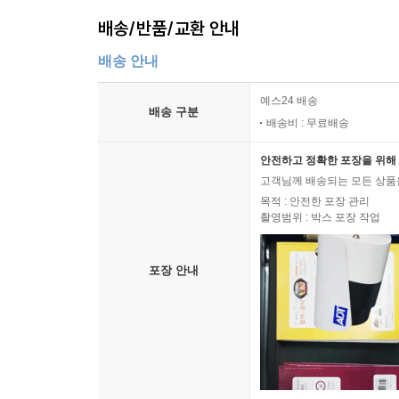
복음적 생태계를 구현하는 일에 조금이라도 참여하려
배송/반품/교환 안내
나는 마태복음 28:16-17에서 힘을 얻는다. “
하는 불 같은 열망과 구체적이고 본질적인 실천을 기
는 사람들이 있더라!” 예수님의 공생애와 가르침, 
배송 안내
열망에도 제대로 붙어, 우리를 힘껏 움직이기를 기
아닐까? 좋은 소식이 무엇인지 아는가? 예수님이 
- 정갑신 (예수향남교회 담임목사, 복음과 도시 이사
예스24 배송
격이 박탈되는 건 아니라니 다행이다.
배송 구분
배송비 : 무료배송
크리스 갈라노스 목사는 이 책의 원제목이 시사하
--- p.214
교회로 전환한 용기와 실천으로 우리를 도전하고 있
안전하고 정확한 포장을 위해 
고객님께 배송되는 모든 상품을
그가 지적하고 있듯이 오늘날 많은 교회가 종교개혁의 전
목적 : 안전한 포장 관리
촬영범위 : 박스 포장 작업
부인할 수 없다. 그러나 어느새 말씀을 전하는 설교
주목하고 열광하는 풍토가 되어버렸다. 저자는 도
포장 안내
언젠가는 오고 간다.
메시지와 사랑에 빠져야 한다. 더 좋은 길은 메시지
듣는 자나 전하는 자나 말씀에 대한 ‘실천’보다는 ‘매
있다. 예수 그리스도를 진실로 경애하고 따르는지 
좇아 자신의 교회에 예배의 패러다임을 바꿔 설교