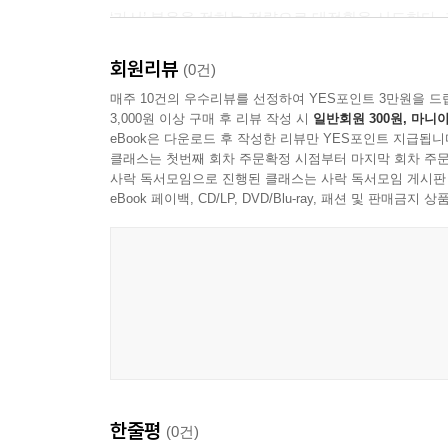
수’라는 뜻이다. ‘많은 사람들’과 같은 의미다! 
‘가서’ 복음을 전하는 전략으로 대전환을 시도한다. 
안디옥 교인들이 불평했다는 언급이 없다. 교인들
는가, 세상에, 다른 사람도 아닌 ‘바울’인데!). 
회원리뷰
제자가 제자를 재생산하고, 재생산 운동이 운동을
(0건)
(메시지를 전하는 사람)보다 메시지 자체에 더 주
아니라 순종 기반형 제자도를 지향한다. DMM을
매주 10건의 우수리뷰를 선정하여 YES포인트 3만원을 드
들은 메신저가 누구이든 하나님의 말씀을 듣고 싶어
3,000원 이상 구매 후 리뷰 작성 시
일반회원 300원, 마니아
교인수가 감소할 수 있다. 그럼에도 크리스 목사
--- p.90
eBook은 다운로드 후 작성한 리뷰만 YES포인트 지급됩니
‘다수를 얻으려면 소수에 집중하라.’는 원칙으로 헌신
클래스는 첫번째 회차 주문확정 시점부터 마지막 회차 주문
증거한다.
사락 독서모임으로 진행된 클래스는 사락 독서모임 게시판
돛단배는 바람 없이 움직이지 못한다. 배를 띄울 때
eBook 페이백, CD/LP, DVD/Blu-ray, 패션 및 판매금
다. 성령의 바람 없이는 운동이 일어날 수 없다. 하
우리는 이 책에서 하나님 크기의 꿈을 꾸는 열정의
른 경우의 수도 있다. 바람이 충분히 불어도 돛을 
밀알이 되려는 목회자를 본다. 시대의 변화 요청에 
는지도 종잡을 수 없을 것이다. ‘증식’ 어딘가로 
쓰게 하실지 자못 기대가 된다. 팬데믹 시대, 우리
운동은 성령의 바람 없이는 일어나지 않지만, 성령의
우리가 통제할 수 없는 한 가지와 통제할 수 있는 한
- 오정현 (사랑의교회 담임목사, 국제제자훈련원 원
이 임할 때 DMM 돛이 펼쳐 있게 하는 건 우리가 통
--- p.107
하나님이 이미 시작하신 일을 우리는 의심과 두려
오히려 하나님의 이끄심보다는, 성취주의적 열망
스탠이 처음 우리에게 ‘잃어버린 자 가운데로 나아가
한줄평
민감함과 하나님의 이끄심의 단계들을 기다리는 겸
(0건)
지 않을까요?” 스탠은 우리의 기존 인맥을 방치해선