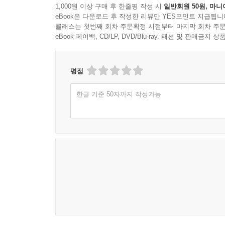
복음의 본질에 사로잡힌 누군가를 통해 실천되고 있
1,000원 이상 구매 후 한줄평 작성 시
일반회원 50원, 마니
간에 ‘잃어버린 자 가운데로 나아가지 않기’를 스스
우리는 자신의 안일함에 대한 정직한 인정과 하나
eBook은 다운로드 후 작성한 리뷰만 YES포인트 지급됩니
덧붙여 스탠은 이야기 나눌 지인들도 금세 바닥이 날
클래스는 첫번째 회차 주문확정 시점부터 마지막 회차 주문
당신의 뜻을 명민하게 알아차리는 이들과 함께, 
차별화되는 지점이다. 바로, 잃어버린 자 가운데로 
eBook 페이백, CD/LP, DVD/Blu-ray, 패션 및 판매금
계속하고 계신다 .
람’을 찾는 것이다. 당신이 찾는 대상은 지역사회로
다.
크리스 갈라노스의 이 ‘지극히 도전적인’ 책은,
평점
--- p.130
찰나, 본질에 대한 치열하고 순전한 추구에 다시금
신앙의 고요함에 하나님 나라의 급진적 실제성의
한글 기준 50자까지 작성가능
첫 10년간 수많은 사람이 복음을 들었다. 수많은 
관점에서는, 미셔널 처치 운동의 연장선상에서 최
사용하셨음에는 의심의 여지가 없다. 대단한 일이
있다고 할 수 있다.
적’ 제자 삼기는 아니라는 것을, 그리고 그런 결과로
법은 없음을 우리는 알았다. 만일 우리가 진짜 용기를
다시 말하거니와 책의 겉옷은 숫자와 통계와 숱한 
--- p.186
복음적 실천을 위한 십자가 앞에서의, 정성적 깨뜨려
복음을 살려는 원초적인 몸부림이 각별하다. 게다
실패 위험을 감수하는 것은 일종의 죽음의 경험이다
그의 책임적인 실천을 통과하였고 또 통과하고 있는 
고 결코 이 일을 하려고 들지 않을 것이다. 그러나
면 너무 좋겠고 영광은 하나님이 받으시겠지. 성공 못
개인적으로 목회 10년을 앞두고 있는 입장에서,
--- p.191
입장에서, 그리스도의 몸의 깨뜨려짐이 지니는 거