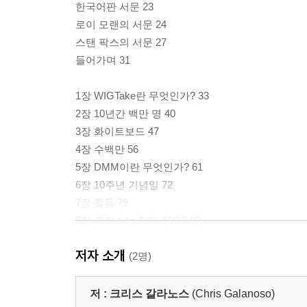
한국어판 서문 23
로이 모랜의 서문 24
스탠 팍스의 서문 27
들어가며 31
1장 WIGTake란 무엇인가? 33
2장 10년간 백만 명 40
3장 화이트보드 47
4장 수백만 56
5장 DMM이란 무엇인가? 61
6장 10주년 기념일 72
7장 활용 79
8장 크리스는 어디 있지? 89
9장 DMM 코칭 96
저자 소개
10장 DMM 훈련 101
(2명)
11장 돛 올리기 106
12장 말씀에 집중하기 109
저 :
크리스 갈라노스
(Chris Galanoso)