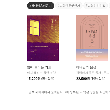
#하나님음성듣기
#교회란무엇인가
#교회성장의길
밤에 드리는 기도
하나님의 음성
티시 해리슨 워런 저/백지윤 역
IVP
김병삼,배윤주 공저
두란노
|
|
15,200
원
(5% 할인)
22,500
원
(10% 할인)
검색 페이지에서 선택된 태그에 등록된 더 많은 상품을 확인해 