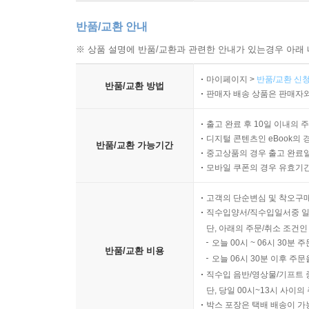
DMM이라 불리는 제자삼기운동을 통해 한 목사의 무대에서의
반품/교환 안내
무모한 시도로만 비친 그 과정이 결코 쉬웠던 것이
※ 상품 설명에 반품/교환과 관련한 안내가 있는경우 아래 
사역은 철저히 성령의 인도하심과 말씀에 대한 순종
마이페이지 >
반품/교환 신청
말씀에 흔들림 없도록 깊게 내려질 닻을 강조하는 
반품/교환 방법
판매자 배송 상품은 판매자와
이미 교회성장, 교회개척운동, 셀교회 등에 관한 
출고 완료 후 10일 이내의 
메시지, 구체적인 사례들, 거대한 비전을 이야기
디지털 콘텐츠인 eBook의 
반품/교환 가능기간
찾아볼 수 있다. 자칫 전도 열정이나 교회개척을
중고상품의 경우 출고 완료일
모바일 쿠폰의 경우 유효기간(
비신자를 그들의 인간적 상황이나 어려움에 대한
사랑하시는 대상으로 보는 점, 그들의 필요를 파악하
고객의 단순변심 및 착오구
구체적인 목표를 제시하고, 매장마다 토론용 질문들이
직수입양서/직수입일서중 일
성장서나 개척서를 넘어선다. 순종의 제자도가 실종
단, 아래의 주문/취소 조건인
살고 있는 신앙고백이요 모든 신앙인을 향한 진지한
오늘 00시 ~ 06시 30분 
반품/교환 비용
오늘 06시 30분 이후 주문
- 박형진 (횃불트리니티신학대학원대학교 선교학 교
직수입 음반/영상물/기프트 
단, 당일 00시~13시 사이
지상의 모든 교회는 오직 한 분 주님이신 예수
박스 포장은 택배 배송이 가