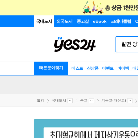
국내도서
외국도서
중고샵
eBook
크레마클럽
C
빠른분야찾기
베스트
신상품
이벤트
바이백
매
웰컴
국내도서
종교
기독교(개신교)