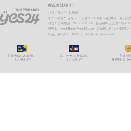
대표 : 김석환, 최세라
주소 : 서울시 영등포구 은행로 11, 5층~6층(여의도동,일신
사업자등록번호 : 229-81-37000 통신판매업신고 : 제 200
이메일 : yes24help@yes24.com 호스팅 서비스사업자 :
Copyright ⓒ YES24 Corp. All Rights Reserved.