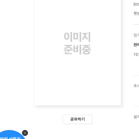
Bli
첫
정
판
Y
추
결
공유하기