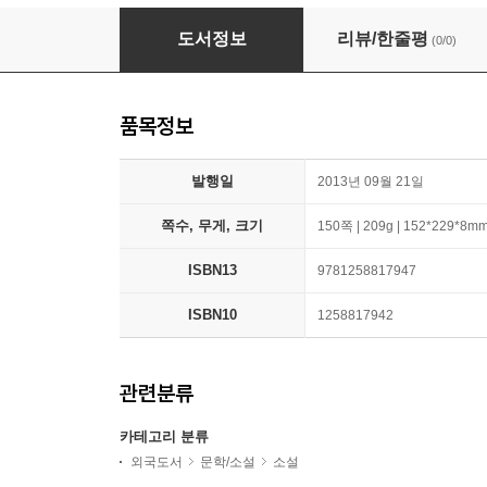
The Cradle Will Rock: A Play In Music
도서정보
리뷰/한줄평
(0/0)
품목정보
발행일
2013년 09월 21일
쪽수, 무게, 크기
150쪽 | 209g | 152*229*8m
ISBN13
9781258817947
ISBN10
1258817942
관련분류
카테고리 분류
외국도서
문학/소설
소설