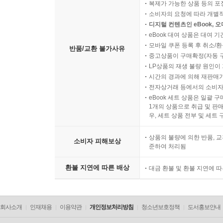
복제가 가능한 상품 등의 포장을 
소비자의 요청에 따라 개별
디지털 컨텐츠인 eBook, 
eBook 대여 상품은 대여 기
모바일 쿠폰 등록 후 취소/환
반품/교환 불가사유
중고상품이 구매확정(자동 
LP상품의 재생 불량 원인이 기
시간의 경과에 의해 재판매가
전자상거래 등에서의 소비자
eBook 세트 상품은 일괄 
1개의 상품으로 취급 및 판매
우, 세트 상품 전부 및 세트
상품의 불량에 의한 반품, 교
소비자 피해보상
준하여 처리됨
환불 지연에 따른 배상
대금 환불 및 환불 지연에 
회사소개
인재채용
이용약관
개인정보처리방침
청소년보호정책
도서홍보안내