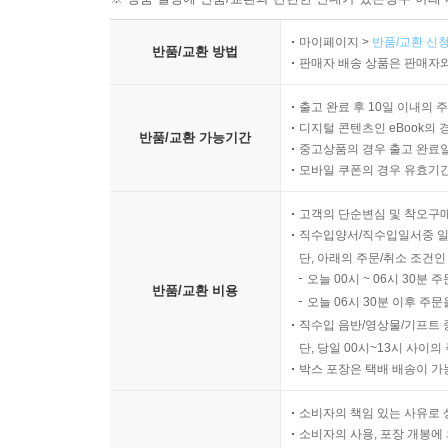
마이페이지 >
반품/교환 신청
반품/교환 방법
판매자 배송 상품은 판매자와
출고 완료 후 10일 이내의 
디지털 콘텐츠인 eBook의 
반품/교환 가능기간
중고상품의 경우 출고 완료일
모바일 쿠폰의 경우 유효기간(
고객의 단순변심 및 착오구
직수입양서/직수입일서중 일
단, 아래의 주문/취소 조건인
오늘 00시 ~ 06시 30분 
반품/교환 비용
오늘 06시 30분 이후 주문
직수입 음반/영상물/기프트 
단, 당일 00시~13시 사이
박스 포장은 택배 배송이 가
소비자의 책임 있는 사유로 
소비자의 사용, 포장 개봉에 