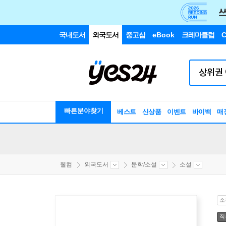
국내도서
외국도서
중고샵
eBook
크레마클럽
C
빠른분야찾기
베스트
신상품
이벤트
바이백
매
웰컴
외국도서
문학/소설
소설
소
직