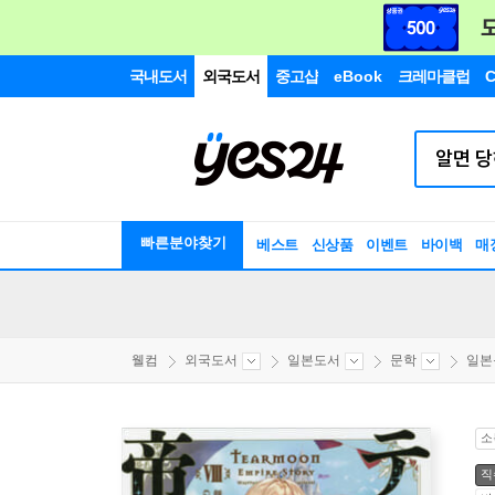
국내도서
외국도서
중고샵
eBook
크레마클럽
C
빠른분야찾기
베스트
신상품
이벤트
바이백
매
웰컴
외국도서
일본도서
문학
일본
소
직