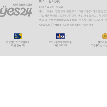
대표 : 김석환, 최세라
주소 : 서울시 영등포구 은행로 11, 5층~6층(여의도동,일신
사업자등록번호 : 229-81-37000 통신판매업신고 : 제 200
이메일 : yes24help@yes24.com 호스팅 서비스사업자 :
Copyright ⓒ YES24 Corp. All Rights Reserved.