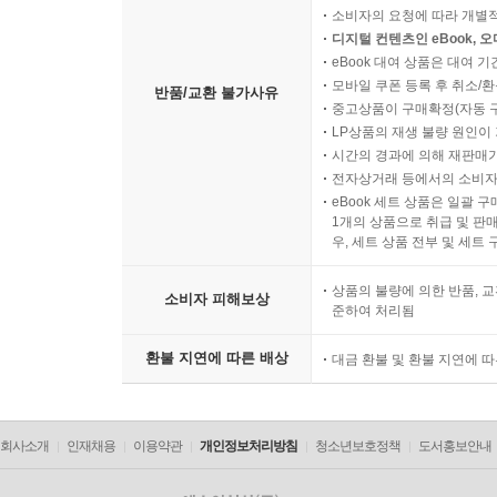
소비자의 요청에 따라 개별
디지털 컨텐츠인 eBook, 
eBook 대여 상품은 대여 기
모바일 쿠폰 등록 후 취소/환
반품/교환 불가사유
중고상품이 구매확정(자동 
LP상품의 재생 불량 원인이 기
시간의 경과에 의해 재판매가
전자상거래 등에서의 소비자
eBook 세트 상품은 일괄 
1개의 상품으로 취급 및 판매
우, 세트 상품 전부 및 세트
상품의 불량에 의한 반품, 교
소비자 피해보상
준하여 처리됨
환불 지연에 따른 배상
대금 환불 및 환불 지연에 
회사소개
인재채용
이용약관
개인정보처리방침
청소년보호정책
도서홍보안내