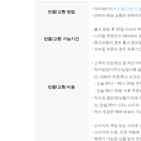
마이페이지 >
반품/교환 신청
반품/교환 방법
판매자 배송 상품은 판매자와
출고 완료 후 10일 이내의 
디지털 콘텐츠인 eBook의 
반품/교환 가능기간
중고상품의 경우 출고 완료일
모바일 쿠폰의 경우 유효기간(
고객의 단순변심 및 착오구
직수입양서/직수입일서중 일
단, 아래의 주문/취소 조건인
오늘 00시 ~ 06시 30분 
반품/교환 비용
오늘 06시 30분 이후 주문
직수입 음반/영상물/기프트 
단, 당일 00시~13시 사이
박스 포장은 택배 배송이 가
소비자의 책임 있는 사유로 
소비자의 사용, 포장 개봉에 
복제가 가능한 상품 등의 포장을 