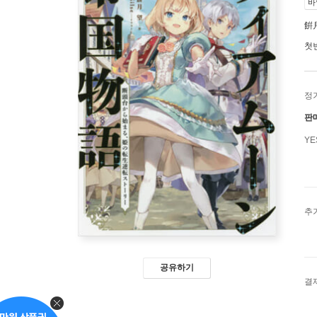
바
餠
첫
정
판
Y
추
공유하기
결