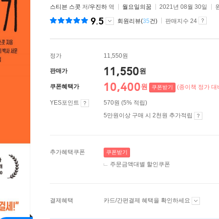
스티븐 스콧
저/
우진하
역
월요일의꿈
2021년 08월 30일
9.5
회원리뷰(
35
건)
판매지수 24
정가
11,550원
11,550
원
판매가
10,400
원
쿠폰혜택가
(종이책 정가 대비
쿠폰받기
YES포인트
570원 (5% 적립)
5만원이상 구매 시 2천원 추가적립
추가혜택쿠폰
쿠폰받기
주문금액대별 할인쿠폰
결제혜택
카드/간편결제 혜택을 확인하세요