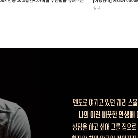
Book 전종 10%할인+5%적립 무한발급 슈퍼쿠폰
[이용안내] 예스24 eBo
시
상시