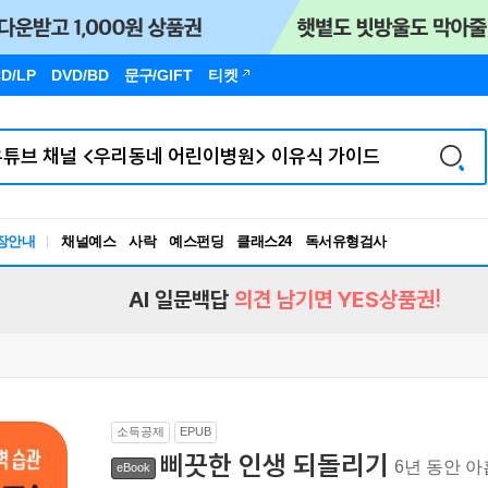
D/LP
DVD/BD
문구
/GIFT
티켓
장안내
채널예스
사락
예스펀딩
클래스24
독서유형검사
RBTI Lab
독서유형검사
AI 일문백답
의견 남기면 YES상품권!
소득공제
EPUB
삐끗한 인생 되돌리기
6년 동안 
eBook