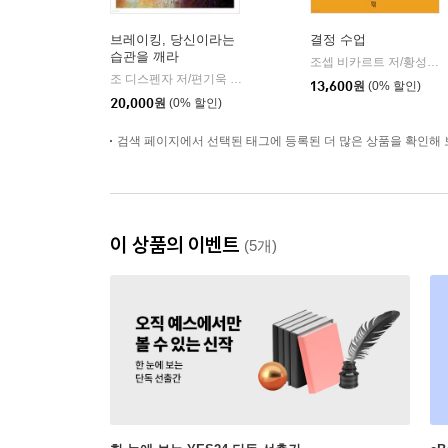
브레이킹, 당신이라는
결정 수업
습관을 깨라
조셉 비카르트 저/황성연 역
조 디스펜자 저/편기욱 역
샨티
|
13,600
원
(0% 할인)
20,000
원
(0% 할인)
검색 페이지에서 선택된 태그에 등록된 더 많은 상품을 확인해 
이 상품의 이벤트
(5개)