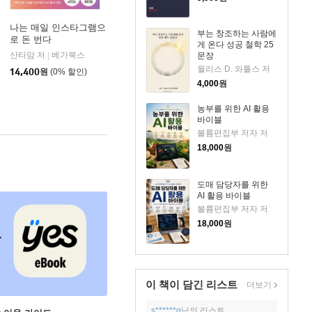
나는 매일 인스타그램으
부는 창조하는 사람에
로 돈 번다
게 온다 성공 철학 25
산타맘 저
베가북스
|
문장
월리스 D. 와틀스 저
14,400
원
(0% 할인)
4,000
원
농부를 위한 AI 활용
바이블
볼륨편집부 저자 저
18,000
원
도매 담당자를 위한
AI 활용 바이블
볼륨편집부 저자 저
18,000
원
이 책이 담긴
리스트
더보기
s******g
님의 리스트