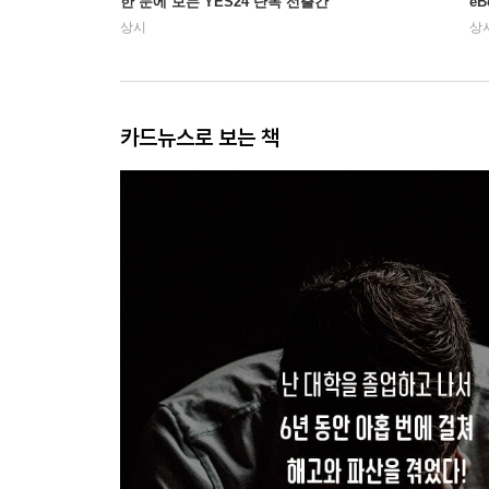
한 눈에 보는 YES24 단독 선출간
e
상시
상
카드뉴스로 보는 책