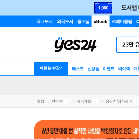
국내도서
외국도서
중고샵
eBook
크레마클럽
C
빠른분야찾기
베스트
신상품
이벤트
바이백
매
웰컴
eBook
자기계발
성공학/경력관리