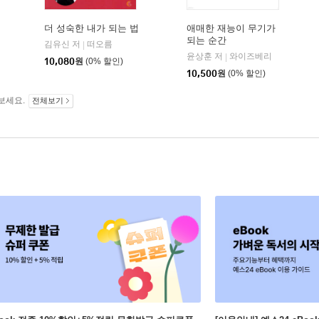
더 성숙한 내가 되는 법
애매한 재능이 무기가
되는 순간
현대지성
김유신 저
떠오름
|
|
윤상훈 저
와이즈베리
|
10,080
원
(0% 할인)
10,500
원
(0% 할인)
보세요.
전체보기