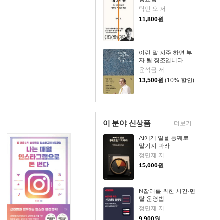
탁민 오 저
11,800
원
이런 말 자주 하면 부
자 될 징조입니다
윤석금 저
13,500
원
(10% 할인)
이 분야 신상품
더보기
AI에게 일을 통째로
맡기지 마라
정민제 저
15,000
원
N잡러를 위한 시간·멘
탈 운영법
정민제 저
9,900
원