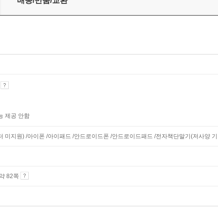
배송/반품/교환
기
능 제공 안함
니터 미지원) /아이폰 /아이패드 /안드로이드폰 /안드로이드패드 /전자책단말기(저사양 기기 
 약 82쪽