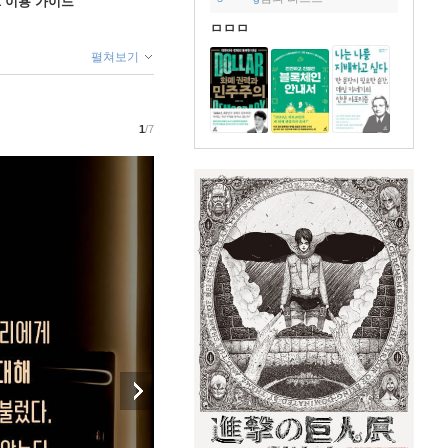
ok 이용 가이드
ㅁㅁㅁ
펼쳐보기
1
/7