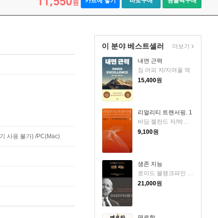
11,550
카트에 넣기
바로구매
원클릭구매
원
이 분야 베스트셀러
더보기
내면 근력
짐 머피 저/지여울 역
15,400
원
리얼리티 트랜서핑. 1
바딤 젤란드 저/박인수 역
9,100
원
사용 불가) /PC(Mac)
생존 지능
로이드 블랭크파인 저/박선영 역
21,000
원
명료함