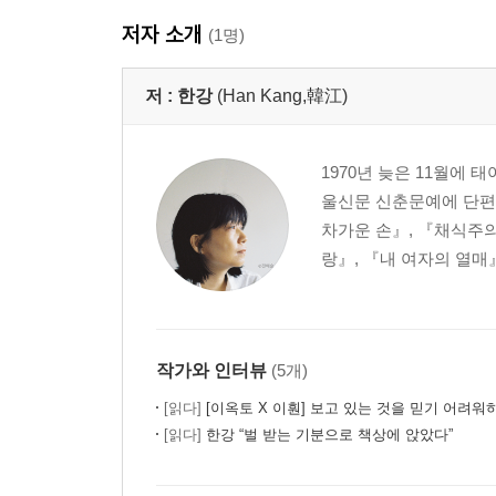
저자 소개
(1명)
저 :
한강
(Han Kang,韓江)
1970년 늦은 11월에
울신문 신춘문예에 단편
차가운 손』, 『채식주의
랑』, 『내 여자의 열매
작가와 인터뷰
(5개)
[읽다]
[이옥토 X 이훤] 보고 있는 것을 믿기 어려워
[읽다]
한강 “벌 받는 기분으로 책상에 앉았다”