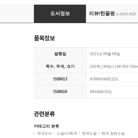
작별하지 않는다
도서정보
리뷰/한줄평
(1,161/1,413)
품목정보
발행일
2021년 09월 09일
쪽수, 무게, 크기
332쪽 | 394g | 138*201*20
ISBN13
9788954682152
ISBN10
8954682154
관련분류
카테고리 분류
국내도서
소설/시/희곡
한국소설
한국 장편소설