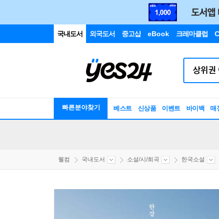
국내도서
외국도서
중고샵
eBook
크레마클럽
C
빠른분야찾기
베스트
신상품
이벤트
바이백
매
웰컴
국내도서
소설/시/희곡
한국소설