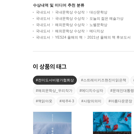
수상내역 및 미디어 추천 분류
국내도서
국내문학상 수상작
대산문학상
국내도서
국내문학상 수상작
오늘의 젊은 예술가상
국내도서
해외문학상 수상작
노벨문학상
국내도서
해외문학상 수상작
메디치상
국내도서
YES24 올해의 책
2021년 올해의 책 후보도서
이 상품의 태그
#전미도서비평가협회상
#스트레이키즈현진이읽은책
#해외문학상_우리작가
#메디치수상자
#문재인대통
#책읽아웃
#제주4·3
#사랑의의미
#아름다운문장