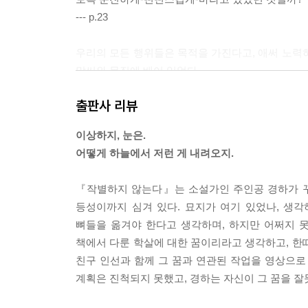
--- p.23
우리의 모든 행위들은 목적을 가진다고, 애써 노력
말씨와 몸짓에 배어 있었다.
--- p.44
출판사 리뷰
눈은 거의 언제나 비현실적으로 느껴진다. 그 속력
이상하지, 눈은.
요한 일과 중요하지 않은 일이 갑자기 뚜렷하게 구
어떻게 하늘에서 저런 게 내려오지.
--- pp.44-45
『작별하지 않는다』는 소설가인 주인공 경하가 꾸
이상하지, 눈은.
등성이까지 심겨 있다. 묘지가 여기 있었나, 생
들릴 듯 말 듯 한 소리로 인선이 말했다.
뼈들을 옮겨야 한다고 생각하며, 하지만 어쩌지 
어떻게 하늘에서 저런 게 내려오지.
책에서 다룬 학살에 대한 꿈이리라고 생각하고, 한
--- p.55
친구 인선과 함께 그 꿈과 연관된 작업을 영상으로 
계획은 진척되지 못했고, 경하는 자신이 그 꿈을 잘
총에 맞고, / 몽둥이에 맞고, / 칼에 베여 죽은 사람
말이야, 목숨이 끊어질 정도로 / 몸 어딘가가 뚫리