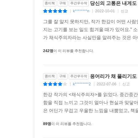
당신의 고통은 내게도
종이책
구매
주간우수작
k********n
2022-10-01
신고
|
|
|
그를 잘 알지 못하지만, 작가 한강이 어떤 사람
지는 고기를 보는 일도 힘겨울 때가 있어요.” 
가 채식주의자라는 사실만을 알려주는 것은 아니다
242명
이 이 리뷰를 추천합니다.
응어리가 채 풀리기도
종이책
구매
주간우수작
k*********2
2022-07-06
신고
|
|
|
한강 작가의 <채식주의자>를 읽었다. 중간중간
함을 직접 느끼고 그것이 얼마나 현실과 맞닿아
은 어딘가 무겁고 우울한 느낌을 내뿜었고, 책을
89명
이 이 리뷰를 추천합니다.