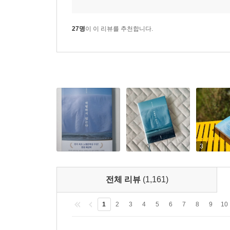
27명
이 이 리뷰를 추천합니다.
3
전체 리뷰
(1,161)
1
2
3
4
5
6
7
8
9
10