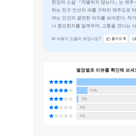
덩어리로 빛나고 있다.
한강의 소설 『작별하지 않는다』는 제주 4
만큼 그 새를 사랑하지 않는다”(88쪽)고, “이런 
--- pp.137-138
하는 친구 인선의 새를 구하러 제주도로 떠
내밀어 기어이 고통을 택하는 것이, 그것만이 오
려는 인간의 결연한 의지를 보여준다. 작
지켜내는 길이리라고. 어쩌면 실은 그 부름은 이미
어떤 것과도 닮지 않았다고 나는 생각했다. 이렇게 
나 중요한지를 일깨우며, 고통을 견디는 
우리의 일이라는 듯이. 그 앞에 조심스레 손을 내
지 부드러운 것은.
것은 한강의 소설만이 전할 수 있는 경험이 아닐까. 
AI 리뷰가 도움이 되었나요?
좋아요
0
--- p.186
몇 년 전 누군가 ‘다음에 무엇을 쓸 것이냐’고 물
잊지 않을 거라고 나는 생각했다. 이 부드러움을 잊
이것이 지극한 사랑에 대한 소설이기를 빈다.
--- p.186
_‘작가의 말’ 중에서
별점별로 리뷰를 확인해 보세
하지만 모든 게 끝난 건 아니야.
인선의 목소리가 그 열기 사이로 번졌다.
12%
정말 헤어진 건 아니야, 아직은.
2%
--- p.197
0%
0%
꿈이란 건 무서운 거야.
소리를 낮춰 나는 말한다.