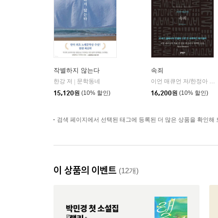
작별하지 않는다
속죄
한강 저
문학동네
이언 매큐언 저/한정아 역
|
|
15,120
원
(10% 할인)
16,200
원
(10% 할인)
검색 페이지에서 선택된 태그에 등록된 더 많은 상품을 확인해 
이 상품의 이벤트
(12개)