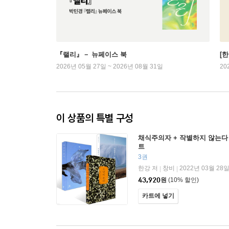
『랠리』－ 뉴페이스 북
[
2026년 05월 27일 ~ 2026년 08월 31일
20
이 상품의 특별 구성
채식주의자 + 작별하지 않는다 
트
3권
한강 저
창비
2022년 03월 28
|
|
43,920
원
(10% 할인)
카트에 넣기