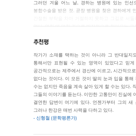
그러던 겨울 어느 날, 경하는 병원에 있는 인선
--- p.57
봉합수술을 받은 것. 곧장 병원을 찾은 경하에게 
간절한 부탁을 차마 거절하지 못하고 그길로 서둘러
만 열일곱 살 아이가, 얼마나 자신이 밉고 세상이 
없다. 엎친 데 덮친 격으로 발작적으로 찾아오는 고
을 흘린다고. 음성이 작고 어깨가 공처럼 굽었다고.
정류장에서도 한참 떨어진 곳에 있는 인선의 집까지
--- p.82
추천평
눈은 거의 언제나 비현실적으로 느껴진다. 그 속
이렇게 눈이 내리면 생각나. 내가 직접 본 것도 아닌
작가가 소재를 택하는 것이 아니라 그 반대일지도 모
중요한 일과 중요하지 않은 일이 갑자기 뚜렷하게 구
고 그 소맷자락에, 눈을 뜨지도 감지도 못하고 그 팔
통해서만 표현될 수 있는 영역이 있었다고 믿게 
--- p.87
공간적으로는 제주에서 경산에 이르고, 시간적으로
심장이 다시 뛸 거지.
없다는 것이다. 이 모든 것이 딸의 눈과 입을 통해
그렇지, 이 물을 마실 거지.
인내와 체념, 슬픔과 불완전한 화해, 강인함과 쓸쓸
수는 없지만 죽음을 계속 살아 있게 할 수는 있다. 
어쩌면 당사자도 그것들을 정확히 분리해내지 못할
그들의 이야기를 듣는다. 이만한 고통만이 진실에 이
천신만고 끝에 도착한 인선의 집에서, 경하는 칠십 
--- p.105
결연한 답변이 여기에 있다. 언젠가부터 그의 새
슬퍼할 겨를도 없이 십오 년을 감옥에서 보내야 했
그러나 한강은 매번 사력을 다하고 있다.
둘이 남겨진 어머니의 이야기를. 그리고 그와 함께
눈처럼 가볍다고 사람들은 말한다. 그러나 눈에도 무
- 신형철 (문학평론가)
택하지 않았던 인선의 어머니 정심의 고요한 싸움이,
새처럼 가볍다고도 말한다. 하지만 그것들에게도 무
영원처럼 느리게 하강하는 수천수만의 무심한 눈
--- p.109