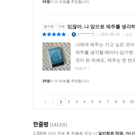
39명
이 이 리뷰를 추천합니다.
있잖아, 나 앞으로 제주를 생각
종이책
구매
s*********2
2021-09-16
신고
|
|
|
나에게 제주는 가고 싶은 곳이었
제주를 생각할 때마다 입가엔 
곳이 된 뒤에도, 제주는 한 번
더보기
39명
이 이 리뷰를 추천합니다.
1
2
3
4
5
6
7
8
9
10
한줄평
(1413건)
1,000원 이상 구매 후 한줄평 작성 시
일반회원 50원, 마니