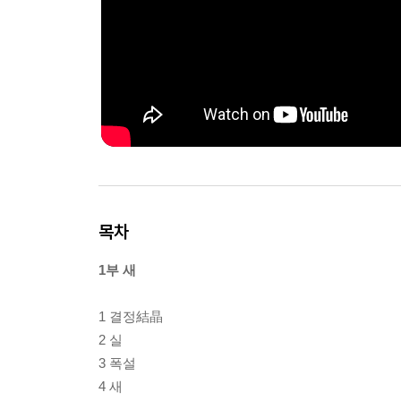
목차
1부 새
1 결정結晶
2 실
3 폭설
4 새