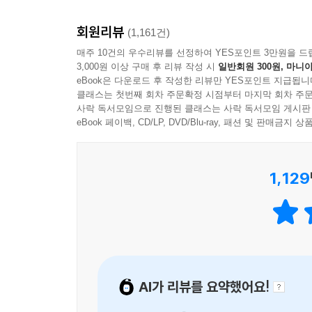
인선에게로, 인선에게서 경하에게로 스며든다.
이상하다, 살아 있는 것과 닿았던 감각은. 불에 데
회원리뷰
(1,161건)
이렇게 눈이 내리면 생각나. 내가 직접 본 것도 아
떤 생명체도 그들만큼 가볍지 않았다.
매주 10건의 우수리뷰를 선정하여 YES포인트 3만원을 드
알고 그 소맷자락에, 눈을 뜨지도 감지도 못하고 그 
--- p.109
3,000원 이상 구매 후 리뷰 작성 시
일반회원 300원, 마니아
eBook은 다운로드 후 작성한 리뷰만 YES포인트 지급됩니
하지만 모든 게 끝난 건 아니야.
클래스는 첫번째 회차 주문확정 시점부터 마지막 회차 주문
무엇을 생각하면 견딜 수 있나.
사락 독서모임으로 진행된 클래스는 사락 독서모임 게시판
정말 헤어진 건 아니야, 아직은.
가슴에 활활 일어나는 불이 없다면.
eBook 페이백, CD/LP, DVD/Blu-ray, 패션 및 판매금
기어이 돌아가 껴안을 네가 없다면.
작가는 이 소설이 “지극한 사랑에 대한 소설이기를 빈
--- p.134
인선의 어머니 정심의 마음에 있을 것이다. 그것이
1,129
그것이 그저 환하고 따뜻하기만 한 것은 아니라는
모른다, 새들이 어떻게 잠들고 죽는지.
고통이기도 하다는 사실을 말이다.
남은 빛이 사라질 때 목숨도 함께 끊어지는지.
전류 같은 생명이 새벽까지 남아 흐르기도 하는지.
뻐근한 사랑이 살갗을 타고 스며들었던 걸 기억해
--- p.135
(311쪽)
내가 경험한 모든 것이 결정이 된다. 아무것도 더이
AI가 리뷰를 요약했어요!
인선의 어머니 정심이 일평생 그랬던 것처럼, 인
어떻게 이게 가능한지 모르겠다. 모든 고통과 기쁨,
경하 또한 인선의 마음이 자신의 마음으로 겹쳐지는 