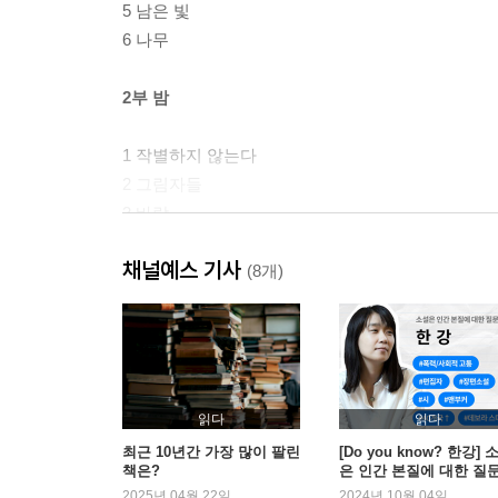
5 남은 빛
6 나무
2부 밤
1 작별하지 않는다
2 그림자들
3 바람
4 정적
채널예스 기사
5 낙하
(8개)
6 바다 아래
3부 불꽃
작가의 말
읽다
읽다
최근 10년간 가장 많이 팔린
[Do you know? 한강] 
책은?
은 인간 본질에 대한 질
2025년 04월 22일
2024년 10월 04일