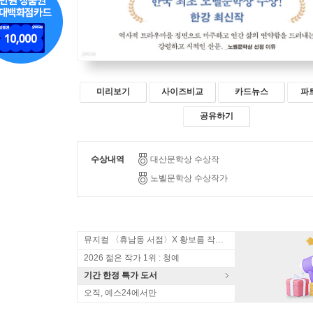
미리보기
사이즈비교
카드뉴스
파
공유하기
수상내역
대산문학상 수상작
노벨문학상 수상작가
뮤지컬 〈휴남동 서점〉X 황보름 작가 북토크
2026 젊은 작가 1위 : 청예
기간 한정 특가 도서
오직, 예스24에서만