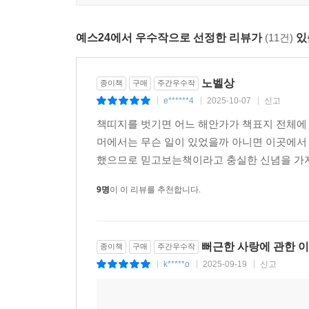
아니, 수치스러운 거야. 자신도 모르게 모든 것을 
--- p.237
예스24에서 우수작으로 선정한 리뷰가
(11건)
있
하지만 확신할 수 있을까? 그런 지옥에서 살아난 
--- p.291
노벨상
종이책
구매
주간우수작
e******4
2025-10-07
신고
|
|
|
뻐근한 사랑이 살갗을 타고 스며들었던 걸 기억해.
책띠지를 벗기면 어느 해안가가 책표지 전체에 
--- p.311
머에서는 무슨 일이 있었을까 아니면 이곳에서
했으므로 믿고보는책이라고 충실한 신념을 가지
하지만 죽음이 이렇게 생생할 수 있나.
뺨에 닿은 눈이 이토록 차갑게 스밀 수 있나.
9명
이 이 리뷰를 추천합니다.
--- p.323
뻐근한 사랑에 관한 이
종이책
구매
주간우수작
k*****o
2025-09-19
신고
|
|
|