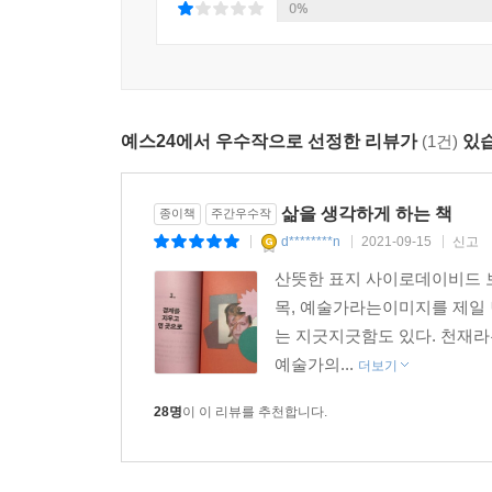
0%
“인생은 짧고 예술은 길다”
위대한 예술가가 우리에게 남긴 유산들
『예술가의 일』은 시대와 장소, 그리고 장르에 
예스24에서 우수작으로 선정한 리뷰가
(1건)
있습
개의 챕터로 분류했다. 예술 장르의 경계를 넘어 다
예술가들, 세간의 편견을 자신의 예술로써 맞선 예
우리는 이런 예술가들로부터 치열한 예술 정신을,
삶을 생각하게 하는 책
종이책
주간우수작
앞에서 사진기를 들었고, 비틀스의 멤버였던 존 레
d********n
2021-09-15
신고
|
|
|
예술이 되어 우리에게 위대한 유산으로 남았음을 알 
산뜻한 표지 사이로데이비드 
목, 예술가라는이미지를 제일 
2018년 3월 8일 《뉴욕타임스》에 ‘간과된 여성들O
는 지긋지긋함도 있다. 천재라
기사다. 이 명단에는 다이앤 아버스도 포함됐다.
예술가의...
더보기
지금의 주변부 삶은 얼마나 다를까. 혹시 나도 그
본문 중에서
28명
이 이 리뷰를 추천합니다.
▶ 작가의 말