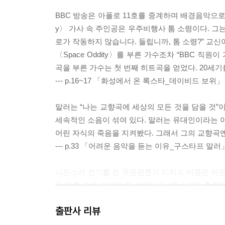
BBC 방송은 아폴로 11호를 중계하며 배경음악으로 신인
y〉 가사 속 주인공은 우주비행사 톰 소령이다. 그는
로가 작동하지 않습니다. 들립니까, 톰 소령?” 교신
〈Space Oddity〉를 부른 가수조차 “BBC 직
곡을 부른 가수는 첫 번째 히트곡을 얻었다. 20세
--- p.16~17 「화성에서 온 록스타_데이비드 보위
말러는 “나는 교향곡에 세상의 모든 것을 담을 것”
세속적인 소음이 섞여 있다. 말러는 유대인이라는 이
어린 자식의 죽음을 지켜봤다. 그래서 그의 교향곡엔
--- p.33 「어려운 음악을 듣는 이유_구스타프 말
니진스키 전기를 쓴 무용평론가 리처드 버클은 비운의 
은 암흑 속에 가려진 채 살았다.” 니진스키가 춤췄
땠을까. 아마도 10년보다 더 오래 박수를 받으며 
출판사 리뷰
던 몸짓을 창조하며 현대무용 역사를 바꿨다. 천재
들었다.