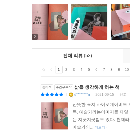
‘인생은 짧고 예술은 길다’, 식상한 표현입니다. 그
역시 제각각의 자리에서 열심히 일을 한 사람들
예술가의 결과물은 결국 인류의 유산으로 남았습니다
제게는 일입니다. 저는 ‘예술가의 일’에 대해서 썼고
2
전체 리뷰
(52)
1
2
3
4
5
6
7
8
9
10
삶을 생각하게 하는 책
종이책
주간우수작
d********n
2021-09-15
신고
|
|
|
산뜻한 표지 사이로데이비드 
목, 예술가라는이미지를 제일 
는 지긋지긋함도 있다. 천재라
예술가의...
더보기