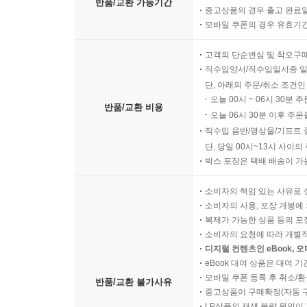
반품/교환 가능기간
중고상품의 경우 출고 완료일
모바일 쿠폰의 경우 유효기간(
고객의 단순변심 및 착오구
직수입양서/직수입일서중 일
단, 아래의 주문/취소 조건인
오늘 00시 ~ 06시 30분 
반품/교환 비용
오늘 06시 30분 이후 주문
직수입 음반/영상물/기프트 
단, 당일 00시~13시 사이
박스 포장은 택배 배송이 가
소비자의 책임 있는 사유로 
소비자의 사용, 포장 개봉에 
복제가 가능한 상품 등의 포장을 
소비자의 요청에 따라 개별
디지털 컨텐츠인 eBook, 
eBook 대여 상품은 대여 기
모바일 쿠폰 등록 후 취소/환
반품/교환 불가사유
중고상품이 구매확정(자동 
LP상품의 재생 불량 원인이 기