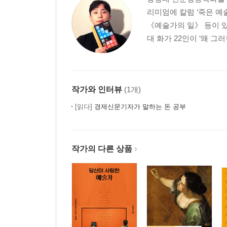
220 1896년생 나혜석과 1982년생 김지영 나혜석
리미엄에 칼럼 ‘죽은 예
232 서울에 불시착한 우주선 자하 하디드
《예술가의 일》 등이 
246 여자의 몸은 여자가 그린다 수잔 발라동
대 화가 22인이 ‘왜 그
5. 고독마저 그들에겐 재료였을 뿐
260 우주를 떠도는 음악 글렌 굴드
작가와 인터뷰
(1개)
272 일본에선 ‘조센징’, 한국에선 ‘이방인’ 이타미 준
[읽다]
경제신문기자가 말하는 돈 공부
284 〈캡틴 마블〉에 너바나 음악이 나오는 이유 
296 영혼을 위로하는 만화 다니구치 지로
306 고독 뒤에 가려진 고독 에드워드 호퍼
작가의 다른 상품
316 어둠을 수집한 보모 비비안 마이어
326 평생을 애도의 마음으로 에드바르 뭉크
6. 예술과 삶이 만나는 시간
340 수수께끼를 그린 화가 르네 마그리트