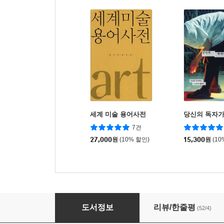
세계 미술 용어사전
당신의 독자가
7건
27,000
원
(10% 할인)
15,300
원
(10
예술가의 일
도서정보
리뷰/한줄평
(52/4)