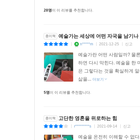
28명
이 이 리뷰를 추천합니다.
예술가는 세상에 어떤 자국을 남기나
종이책
n*****m
2021-12-25
신고
|
|
|
예술가란 어떤 사람일까? 물
하면 다시 막힌다. 예술을 한
은 그렇다는 것을 확실하게 알
삶을...
더보기
5명
이 이 리뷰를 추천합니다.
고단한 영혼을 위로하는 힘
종이책
r*********s
2021-09-14
신고
|
|
|
예술을 온전히 이해할 수 없다