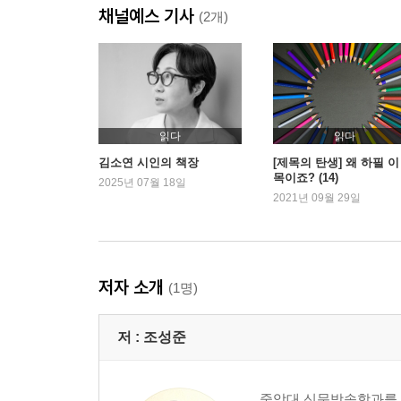
채널예스 기사
98 그럼에도, 사랑의 색을 칠하다 마르크 샤갈
(2개)
110 묵묵히 벽돌 하나를 더 쌓았다 안토니 가우디
3. 아물지 못한 상처
126 “내 고통은 초현실이 아니야” 프리다 칼로
읽다
읽다
136 잊혀지지 않을 슬픈 전설 천경자
김소연 시인의 책장
[제목의 탄생] 왜 하필 이
목이죠? (14)
148 비극 속에서도 피어난 봄 빌 에번스
2025년 07월 18일
2021년 09월 29일
158 1200억짜리 낙서 장미셸 바스키아
168 바람과 함께 사라진 청춘 장국영
178 위대하고 쓸쓸한 무표정 버스터 키튼
저자 소개
(1명)
4. 전쟁터에 내던져진 싸움꾼처럼
저 :
조성준
190 영화를 찍으려 세상과 싸웠다 박남옥
198 20세기 예술의 수호자 페기 구겐하임
208 우연이 만들어낸 위대함 존 레넌
중앙대 신문방송학과를 