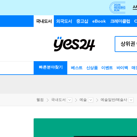
국내도서
외국도서
중고샵
eBook
크레마클럽
C
빠른분야찾기
베스트
신상품
이벤트
바이백
매
웰컴
국내도서
예술
예술일반/예술사