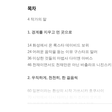
목차
4 작가의 말
1. 경계를 지우고 먼 곳으로
14 화성에서 온 록스타 데이비드 보위
24 어려운 음악을 듣는 이유 구스타프 말러
36 이상한 것들의 마법사 다이앤 아버스
46 천재이면서도 천재만은 아닌 바츨라프 니진스키
2. 우직하게, 천천히, 한 걸음씩
60 일본이라는 환상의 시작 가쓰시카 호쿠사이
70 사막에서 다시 태어난 화가 조지아 오키프
82 겨울을 찍지 않은 감독 오즈 야스지로
90 다른 세상을 꿈꾸게 하는 목소리 어리사 프랭클