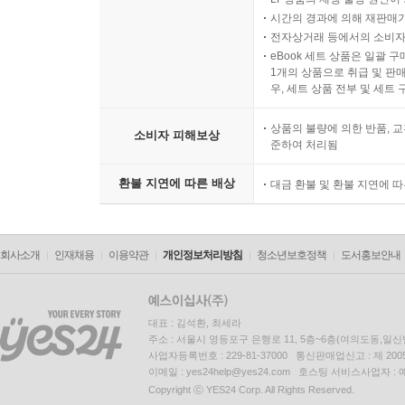
시간의 경과에 의해 재판매가
전자상거래 등에서의 소비자
eBook 세트 상품은 일괄 
1개의 상품으로 취급 및 판매
우, 세트 상품 전부 및 세트
상품의 불량에 의한 반품, 교
소비자 피해보상
준하여 처리됨
환불 지연에 따른 배상
대금 환불 및 환불 지연에 
회사소개
인재채용
이용약관
개인정보처리방침
청소년보호정책
도서홍보안내
대표 : 김석환, 최세라
주소 : 서울시 영등포구 은행로 11, 5층~6층(여의도동,일신
사업자등록번호 : 229-81-37000 통신판매업신고 : 제 200
이메일 : yes24help@yes24.com 호스팅 서비스사업자 :
Copyright ⓒ YES24 Corp. All Rights Reserved.