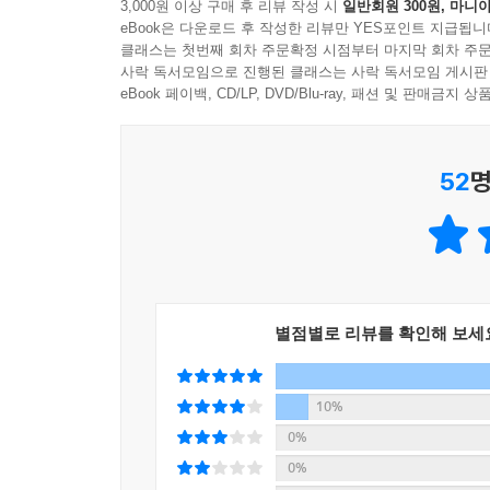
3,000원 이상 구매 후 리뷰 작성 시
일반회원 300원, 마니아
오로지 예술만을 위해 최대한의 삶을 살았던
이 사람은 종종 장기를 드러내 보여준다. 나의 내밀한
eBook은 다운로드 후 작성한 리뷰만 YES포인트 지급됩니
33인의 이면의 이야기를 만나다!
생의 최절정에서도 죽음에 사로잡혀 있었던 한 예술가
클래스는 첫번째 회차 주문확정 시점부터 마지막 회차 주문
사락 독서모임으로 진행된 클래스는 사락 독서모임 게시판
젊은 예술가의 우울한 초상일지도 모른다.
가쓰시카 호쿠사이의 〈가나가와 해변의 높은 파
eBook 페이백, CD/LP, DVD/Blu-ray, 패션 및 판매금
〈엘뢰서 박사에게 보내는 자화상〉. 이 작품들은
--- p.167 「1200억짜리 낙서_장미셸 바스키아」 중에서
작품들이 왜 유명해졌는지, 어쩌다 한 시대를 대표
52
명
예술가의 ‘삶’과 ‘일’ 그 자체를 들여다보는 게
당시의 문화·정치·사회적 흐름까지 담아낸 책이다
뭉크는 어떠한 상태에서 〈절규〉처럼 강렬한 그림
방식으로 표현되었을까? 샤갈의 그림에서 엿볼 수
록스타로 불리던 데이비드 보위, 1200억짜리 
경계했으며 “아무도 그보다 멀리 갈 수 없다”고
별점별로 리뷰를 확인해 보세
이야기를 들려줌으로써 작품에 대한 인식을 확장시킬
이 작품에 깃든 일본적인 미학에 감탄한 예술가는
10%
완성했다. 로댕의 연인이자 그 자신도 조각가였던 
0%
0%