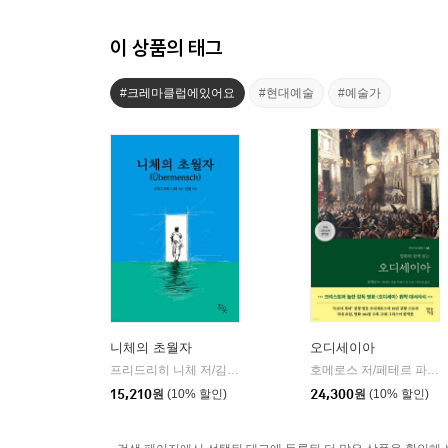
이 상품의 태그
#크레마클럽에있어요
#현대예술
#예술가
니체의 초월자
오디세이아
프리드리히 니체 저/김철 편역
히읏
호메로스 저/페테르 파울 루벤스 그림/박문재 역
|
15,210
원
(10% 할인)
24,300
원
(10% 할인)