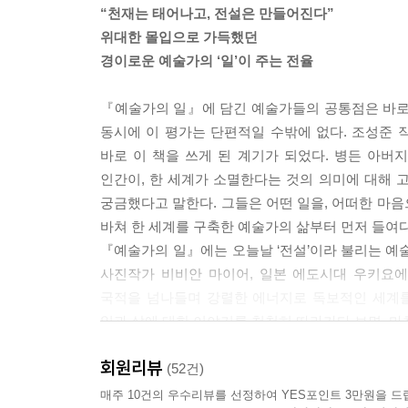
“천재는 태어나고, 전설은 만들어진다”
--- p.57 「천재이면서도 천재만은 아닌_바츨라프
위대한 몰입으로 가득했던
경이로운 예술가의 ‘일’이 주는 전율
광활한 풍경 속에서 명상하듯 살았던 오키프는 계속 그
제로 삼았다. 사막과 황무지의 신비가 깃든 오키프의
『예술가의 일』에 담긴 예술가들의 공통점은 바로
에도 영향을 받지 않은 새로운 화풍이었다. 오키프에
동시에 이 평가는 단편적일 수밖에 없다. 조성준 
품 그 자체로 평가받기 시작했다. 은둔자처럼 살았지
바로 이 책을 쓰게 된 계기가 되었다. 병든 아버
14년 소더비 경매에서 500억 원에 낙찰됐다.
인간이, 한 세계가 소멸한다는 것의 의미에 대해 
--- p.79 「사막에서 다시 태어난 화가_조지아 오
궁금했다고 말한다. 그들은 어떤 일을, 어떠한 마
바쳐 한 세계를 구축한 예술가의 삶부터 먼저 들여
형편이 좋지 않은 가우디는 생활비를 벌기 위해 학생
『예술가의 일』에는 오늘날 ‘전설’이라 불리는 예술
느라 학교생활도 충실히 할 수 없었던 가우디는 최하
사진작가 비비안 마이어, 일본 에도시대 우키요에
인지 미친 사람에게 주는 것인지 모르겠다”며 공개
국적을 넘나들며 강렬한 에너지로 독보적인 세계
없었다.
일과 삶에 대한 이야기를 천천히 따라가다 보면, 마
--- p.116 「묵묵히 벽돌 하나를 더 쌓았다_안토니
회원리뷰
(52건)
여전히 사람들이 바스키아의 그림을 이야기하는 이
화성에서 온 록스타, 1200억짜리 낙서, 피카소가
매주 10건의 우수리뷰를 선정하여 YES포인트 3만원을 드
올랐던 그의 삶과 달리 우울함이 감돈다. 유독 눈에 