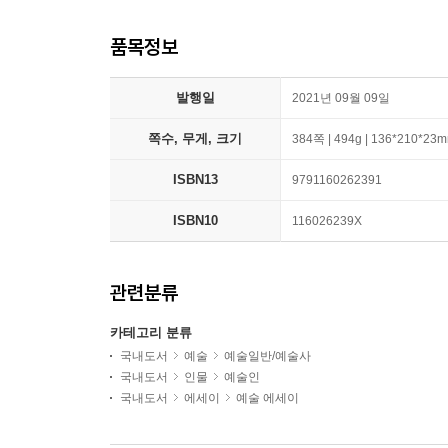
품목정보
발행일
2021년 09월 09일
쪽수, 무게, 크기
384쪽 | 494g | 136*210*23
ISBN13
9791160262391
ISBN10
116026239X
관련분류
카테고리 분류
국내도서
예술
예술일반/예술사
국내도서
인물
예술인
국내도서
에세이
예술 에세이