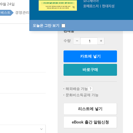
09월 24일
경영관리/전략/경영학 top100 95주
베스트
오늘은 그만 보기
판매중
수량
카트에 넣기
바로구매
해외배송 가능
문화비소득공제 가능
리스트에 넣기
eBook 출간 알림신청