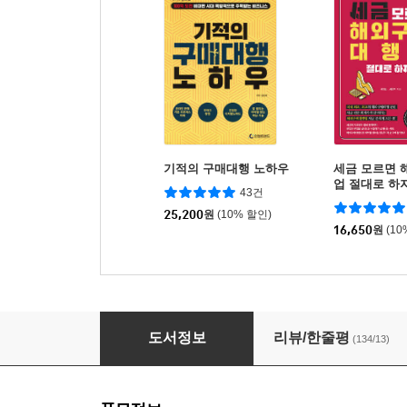
기적의 구매대행 노하우
세금 모르면
업 절대로 하
43건
25,200
원
(10% 할인)
16,650
원
(10
해외구매대행으로 평생 돈벌기
도서정보
리뷰/한줄평
(134/13)