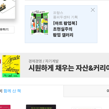
프랑스
퐁피두센터 기획
[아트 팝업북]
초현실주의
유하기
팝업 갤러리
들이
함께 산 책