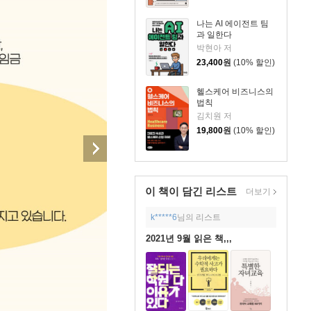
나는 AI 에이전트 팀
과 일한다
박현아 저
23,400
원
(10% 할인)
헬스케어 비즈니스의
법칙
김치원 저
19,800
원
(10% 할인)
이 책이 담긴
리스트
더보기
k*****6
님의 리스트
2021년 9월 읽은 책,,,