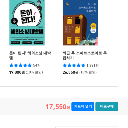
돈이 된다! 해외소싱 대박
퇴근 후 스마트스토어로 투
템
잡하기
54건
1,991건
19,800
원
(10% 할인)
26,550
원
(10% 할인)
17,550
카트에 넣기
바로구매
원