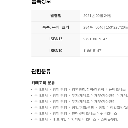
품목정보
발행일
2021년 09월 24일
쪽수, 무게, 크기
284쪽 | 504g | 153*225*20
ISBN13
9791186151471
ISBN10
1186151471
관련분류
카테고리 분류
국내도서
경제 경영
경영관리/전략/경영학
e-비즈니스
국내도서
경제 경영
투자/재테크
재무/자산관리
재테
국내도서
경제 경영
투자/재테크
재무/자산관리
국내도서
경제 경영
창업/취업/은퇴
창업
창업일반/
국내도서
경제 경영
인터넷비즈니스
e-비즈니스
국내도서
IT 모바일
인터넷 비즈니스
쇼핑몰/창업