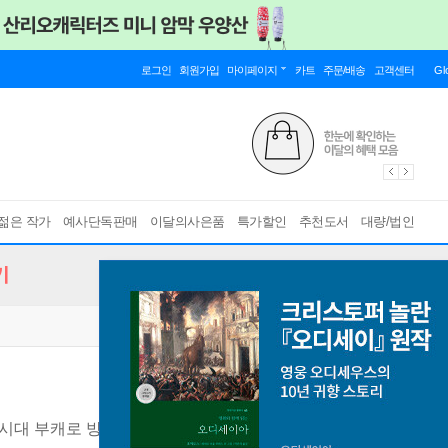
로그인
회원가입
마이페이지
카트
주문/배송
고객센터
Gl
젊은 작가
예사단독판매
이달의사은품
특가할인
추천도서
대량/법인
기
시대 부캐로 방구석에서 투잡하기