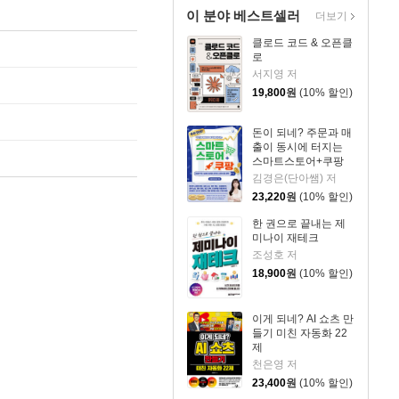
이 분야 베스트셀러
더보기
클로드 코드 & 오픈클
로
서지영 저
19,800
원
(10% 할인)
돈이 되네? 주문과 매
출이 동시에 터지는
스마트스토어+쿠팡
[AI 실전 활용, 2026년
김경은(단아쌤) 저
정책 반영]
23,220
원
(10% 할인)
한 권으로 끝내는 제
미나이 재테크
조성호 저
18,900
원
(10% 할인)
이게 되네? AI 쇼츠 만
들기 미친 자동화 22
제
천은영 저
23,400
원
(10% 할인)