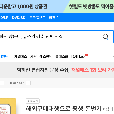
D/LP
DVD/BD
문구
/GIFT
티켓
독서유형검사
RBTI Lab
장안내
채널예스
사락
예스펀딩
클래스24
독서유형검사
박혜진 편집자의 문장 수집,
채널예스 1화 보러 가
e-비즈니스
소득공제
해외구매대행으로 평생 돈벌기
n잡러