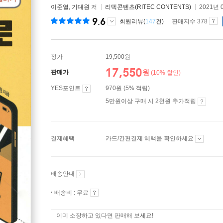
이준열
,
기대원
저
리텍콘텐츠(RITEC CONTENTS)
2021년 
9.6
회원리뷰(
147
건)
판매지수 378
정가
19,500원
17,550
원
판매가
(10% 할인)
YES포인트
970원 (5% 적립)
5만원이상 구매 시 2천원 추가적립
결제혜택
카드/간편결제 혜택을 확인하세요
배송안내
배송비 : 무료
이미 소장하고 있다면 판매해 보세요!