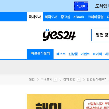
국내도서
외국도서
중고샵
eBook
크레마클럽
C
빠른분야찾기
베스트
신상품
이벤트
바이백
매
웰컴
국내도서
경제 경영
경영관리/전략/...