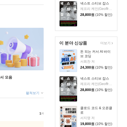
넥스트 스티브 잡스
제프리 케인(Geoffrey Cain) 저/이민석 역
28,800
원
(10% 할인)
이 분야 신상품
더보기
돈 되는 커서 AI 바이
브 코딩
서희찬 저
24,300
원
(10% 할인)
도서 모음
넥스트 스티브 잡스
제프리 케인(Geoffrey Cain) 저/이민석 역
28,800
원
(10% 할인)
펼쳐보기
클로드 코드 & 오픈클
로
1
/4
서지영 저
19,800
원
(10% 할인)