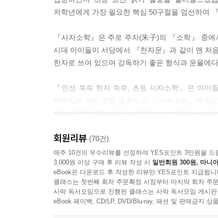
저학년에게 가장 필요한 핵심 50구절을 엄선하여 
『사자소학』은 주로 주자(朱子)의 『소학』 중에서
시대 아이들이 서당에서 『천자문』과 같이 맨 처음
한자로 쓰여 있으며 강독하기 좋은 형식과 운율에다
『인성 쑥쑥 한자 쑥쑥, 초등 사자소학』은 아이들
재미있게 하는 것은 물론이고, 『사자소학』에 담긴
우리 고전이지만 지금 시대에는 낯설어진 『사자
사자소학 지도 가이드까지 특별부록으로 알차게 담
회원리뷰
(70건)
매주 10건의 우수리뷰를 선정하여 YES포인트 3만원을 드
3,000원 이상 구매 후 리뷰 작성 시
일반회원 300원, 마니아
초등 고전교육 베테랑 송재환 선생님과 함께라면
eBook은 다운로드 후 작성한 리뷰만 YES포인트 지급됩니
도덕 지능, 한자 실력, 어휘력까지 쑥쑥 자라납니다!
클래스는 첫번째 회차 주문확정 시점부터 마지막 회차 주문
사락 독서모임으로 진행된 클래스는 사락 독서모임 게시판
『사자소학』은 부모님(효도), 형제자매(우애), 친
eBook 페이백, CD/LP, DVD/Blu-ray, 패션 및 판매금
구체적으로 제시합니다. 게다가 모든 일은 ‘나 자