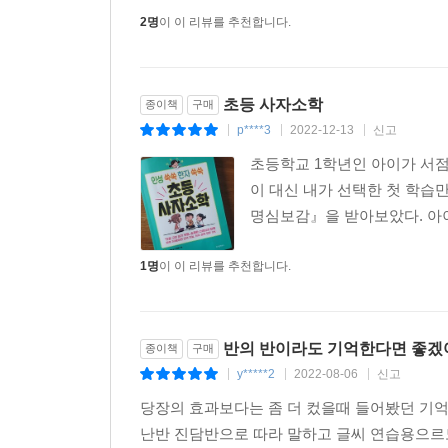
2명
이 이 리뷰를 추천합니다.
초등 사자소학
종이책
구매
p****3
2022-12-13
신고
|
|
|
초등학교 1학년인 아이가 서점
이 대신 내가 선택한 첫 학습
명심보감』을 받아보았다. 아이
1명
이 이 리뷰를 추천합니다.
반의 반이라도 기억한다면 좋겠
종이책
구매
y*****2
2022-08-06
신고
|
|
|
당장의 효과보다는 좀 더 컸을때 들어봤던 기
난반 진담반으로 따라 말하고 글씨 연습용으르