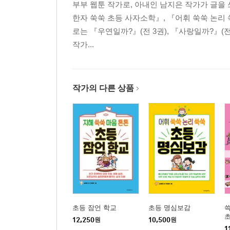
부부 웹툰 작가로, 아내인 남지은 작가가 글을
한자 쑥쑥 초등 사자소학』, 『어휘 쑥쑥 논리
로는 『우연일까?』(전 3권), 『사랑일까?』(전 
작가...
작가의 다른 상품
초등 잠언 학교
초등 명심보감
쓱
12,250
원
10,500
원
1