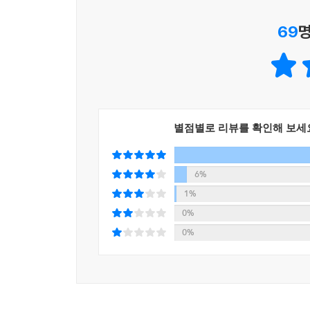
있는지도 실천적으로 가르쳐줍니다.
69
명
부모 편의 부모출입 매필기립(부모님이 대문을 드나
있더라도 모름지기 큰소리로 꾸짖지 말라), 붕우 편
장자자유 유자경장(어른은 어린이를 사랑하고 어린
반드시 세수하고 양치질하라) 등은 가장 기초적인 
별점별로 리뷰를 확인해 보세
사실 어른에게는 너무나 당연한 소리라고 느껴질
벗어나지 않고 바른 것인지 잘 몰라서 잘못된 행
살아가려면 마땅히 알고 익혀서 실천해야 할 도덕
6%
바탕을 튼튼하게 다져 평생 생활 습관으로 체화하
1%
어휘력이 좌우한다고 해도 과언이 아니고 초등 공
0%
접하기에 이 책을 따라 읽고 쓰는 일만큼 좋은 기회
0%
따라 읽고 따라 쓰며 따라 실천하는
사자소학 1일 1구절 50일 완성 프로젝트