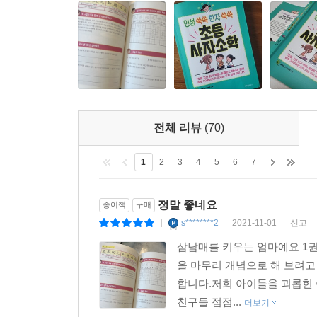
무엇보다 ‘바른 인성’을 갖춘 사람으로 자라도
구체적으로 실천할 것’을 가장 강조합니다. 저자
『사자소학』 구절들을 알지 못했을 때는 몰라도
『사자소학』을 읽는 궁극적 보람입니다.
그래서 저자는 『인성 쑥쑥 한자 쑥쑥, 초등 사자소
전체 리뷰
(70)
구절씩 읽고 쓰고 실천하라고 당부합니다. 이 책
포함되어 있는데 저자가 각별하게 신경 쓴 부분
1
2
3
4
5
6
7
바로잡히게 될 것입니다. 한자에 익숙해지고 어휘
정말 좋네요
종이책
구매
‘사자소학’을 요즘 시대와 맞지 않는 구닥다리 유
s********2
2021-11-01
신고
|
|
|
사람에게 요구되는 것은 예나 지금이나 변하지 않았
삼남매를 키우는 엄마예요 1권
올 마무리 개념으로 해 보려고
합니다.저희 아이들을 괴롭힌 
친구들 점점...
더보기