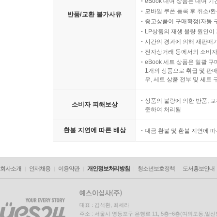
eBook 대여 상품은 대여 기
모바일 쿠폰 등록 후 취소/환
반품/교환 불가사유
중고상품이 구매확정(자동 
LP상품의 재생 불량 원인이 기
시간의 경과에 의해 재판매가
전자상거래 등에서의 소비자
eBook 세트 상품은 일괄 
1개의 상품으로 취급 및 판매
우, 세트 상품 전부 및 세트
상품의 불량에 의한 반품, 교
소비자 피해보상
준하여 처리됨
환불 지연에 따른 배상
대금 환불 및 환불 지연에 
회사소개
인재채용
이용약관
개인정보처리방침
청소년보호정책
도서홍보안내
대표 : 김석환, 최세라
주소 : 서울시 영등포구 은행로 11, 5층~6층(여의도동,일신