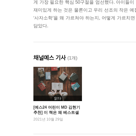
게 가장 필요한 핵심 50구절을 엄선했다. 아이들이
재미있게 하는 것은 물론이고 우리 선조의 작은 예
‘사자소학’을 왜 가르쳐야 하는지, 어떻게 가르
담았다.
채널예스 기사
(1개)
읽다
[예스24 어린이 MD 김현기
추천] 이 책은 왜 베스트셀
러인가?
2021년 10월 29일