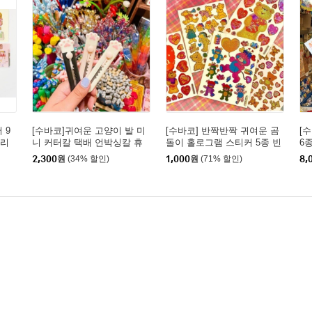
 9
[수바코]귀여운 고양이 발 미
[수바코] 반짝반짝 귀여운 곰
[
테리
니 커터칼 택배 언박싱칼 휴
돌이 홀로그램 스티커 5종 빈
6
소품
대용 문구 사무용 칼 3type
티지 레트로 하이틴 감성 스
버
2,300
원
(34% 할인)
1,000
원
(71% 할인)
8,
티커
꾸미