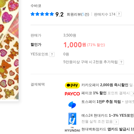
수바코
9.2
회원리뷰(
5
건)
판매지수 174
판매가
3,500원
1,000
원
할인가
(71% 할인)
YES포인트
0원
5만원이상 구매 시 2천원 추가적립
결제혜택
카카오페이
2,000원 즉시할인
일
페이코
1% 할인
포인트 결제시
토스페이
1만P 추첨 적립
+ 생애
예스24 현대카드
1~3% YES포
전월 실적 조건 없음
현대백화점카드
앱카드 발급시 1