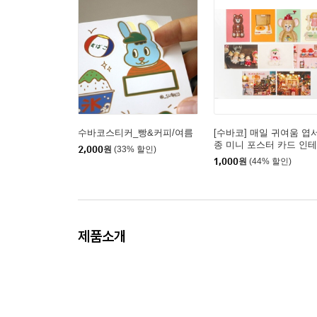
수바코스티커_빵&커피/여름
[수바코] 매일 귀여움 엽서
종 미니 포스터 카드 인
2,000
원
(33% 할인)
어 사진 엽서 방 꾸미기 
1,000
원
(44% 할인)
벽 장식
제품소개