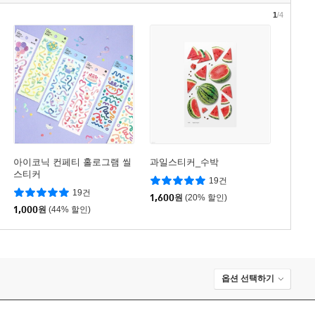
1
/4
아이코닉 컨페티 홀로그램 씰
과일스티커_수박
스티커
19건
19건
1,600
원
(20% 할인)
1,000
원
(44% 할인)
옵션 선택하기