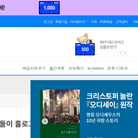
로그인
회원가입
마이페이지
카트
주문/배송
고객센터
Gl
배송비채우기
월간쿠폰
슈퍼특가
re:ssence
문학 디퓨저
곰돌이 홀로그램 스티커 5종 빈티지 레트로