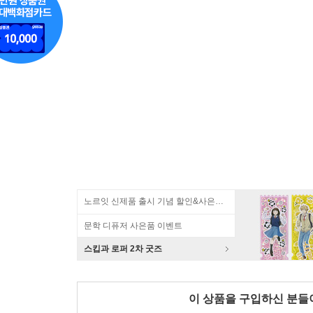
노르잇 신제품 출시 기념 할인&사은품 증정!
문학 디퓨저 사은품 이벤트
스킵과 로퍼 2차 굿즈
이 상품을 구입하신 분