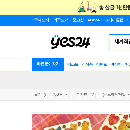
국내도서
외국도서
중고샵
eBook
크레마클럽
C
빠른분야찾기
베스트
신상품
이벤트
바이백
매
웰컴
문구/GIFT
디자인문구
스티커/테잎