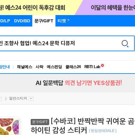
D/LP
DVD/BD
문구
/GIFT
티켓
독서유형검사
RBTI Lab
장안내
채널예스
사락
예스펀딩
클래스24
독서유형검사
AI 일문백답
의견 남기면 YES상품권!
일반스티커
[수바코] 반짝반짝 귀여운 
문구/GIFT
하이틴 감성 스티커
[ 한정판매SALE ]