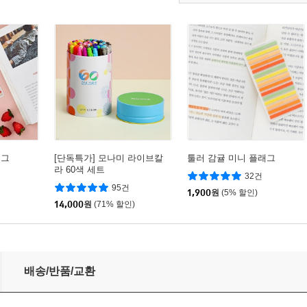
래그
[단독특가] 모나미 라이브칼
툴러 감귤 미니 플래그
라 60색 세트
32건
95건
1,900
원
(5% 할인)
14,000
원
(71% 할인)
커 5종 빈티지 레트로 하이틴 감성 스티커
배송/반품/교환