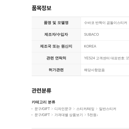
품목정보
품명 및 모델명
수바코 반짝이 곰돌이스티커
제조자/수입자
SUBACO
제조국 또는 원산지
KOREA
관련 연락처
YES24 고객센터 대표번호: 15
허가관련
해당사항없음
관련분류
카테고리 분류
문구/GIFT
디자인문구
스티커/테잎
일반스티커
문구/GIFT
가격대별 상품보기
5천원↓