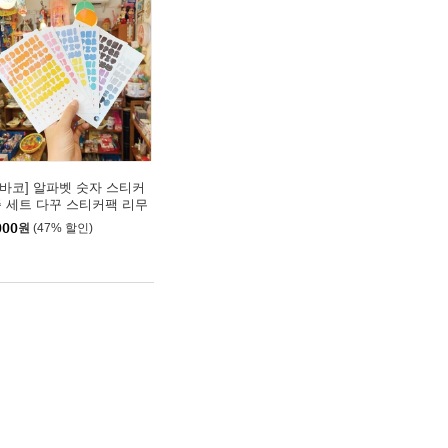
수바코] 알파벳 숫자 스티커
종 세트 다꾸 스티커팩 리무
블 탑꾸 씰 폴꾸 다이어리
000
원
(47% 할인)
기 인스 Sticker