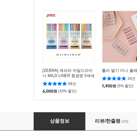
[ZEBRA] 제브라 마일드라이
툴러 딸기 미니 플
너 MILD LINER 형광펜 5색세
20건
트
68건
1,900
원
(5% 할인)
6,000
원
(33% 할인)
[수바코] 반짝반짝 귀여운 곰돌이 홀로그램 스티
상품정보
리뷰/한줄평
(2/3)