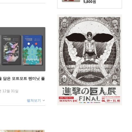
5,800
원
을 담은 모트모트 텐미닛 플
년 12월 31일
펼쳐보기