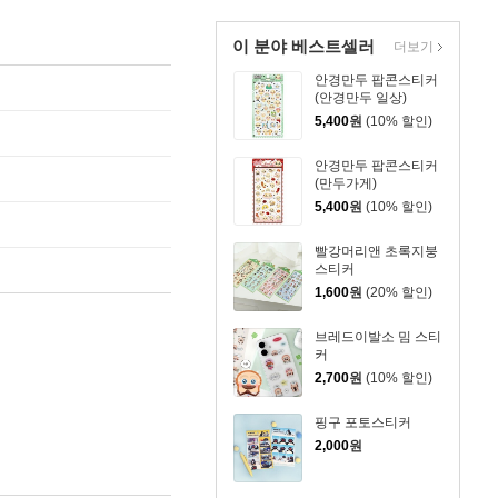
이 분야 베스트셀러
더보기
안경만두 팝콘스티커
(안경만두 일상)
5,400
원
(10% 할인)
안경만두 팝콘스티커
(만두가게)
5,400
원
(10% 할인)
빨강머리앤 초록지붕
스티커
1,600
원
(20% 할인)
브레드이발소 밈 스티
커
2,700
원
(10% 할인)
핑구 포토스티커
2,000
원