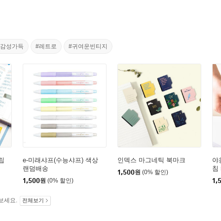
#감성가득
#레트로
#귀여운빈티지
립
e-미래샤프(수능샤프) 색상
인덱스 마그네틱 북마크
야
랜덤배송
침
1,500
원
(0% 할인)
1,500
원
(0% 할인)
1,
보세요.
전체보기