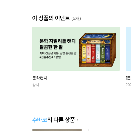
이 상품의 이벤트
(5개)
문학캔디
[문
상시
20
수바코
의 다른 상품