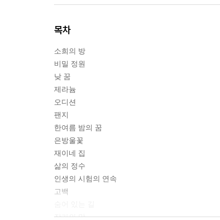
목차
소희의 방
비밀 정원
낮 꿈
제라늄
오디션
팬지
한여름 밤의 꿈
은방울꽃
재이네 집
삶의 정수
인생의 시험의 연속
고백
숨어 있는 길
작가의 말