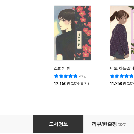
소희의 방
너도 하늘말
43건
12,150
원
(10% 할인)
11,250
원
(10
숨은 길 찾기
도서정보
리뷰/한줄평
(30/8)