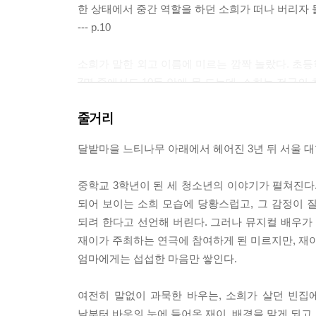
한 상태에서 중간 역할을 하던 소희가 떠나 버리자 
--- p.10
소희가 말한 외고 이름에 미르는 깜짝 놀랐다. 초등
7명 중에서도 10등 안에 못 드는데, 소희는 전국
와는 차원이 다른 열패감이 밀려왔다.
줄거리
--- p.19
달밭마을 느티나무 아래에서 헤어진 3년 뒤 서울 대학
미르는 활기차게 움직이는 그 아이가 어쩐지 신나거나
없는 것 같았다. 아니, 눈이 먼저 보더라도 그것을
중학교 3학년이 된 세 청소년의 이야기가 펼쳐진다
혼자 앉아 있는 새처럼 외로워 보였다. 미르, 자신의
되어 보이는 소희 모습에 당황스럽고, 그 감정이 
--- p.39
되려 한다고 선언해 버린다. 그러나 뮤지컬 배우가
재이가 주최하는 연극에 참여하게 된 미르지만, 재이
처음부터 그랬던 건 아니다. 재이가 서울에서 온 걸 
엄마에게는 섭섭한 마음만 쌓인다.
테고 재이의 명랑함은 그 아픔을 감추기 위해서라고
저런 소문이 돌 때도 재이를 적극적으로 감싸 주었
여전히 말없이 과묵한 바우는, 소희가 살던 빈집
감을 불러일으키고자 슬며시 꺼낸 서울 이야기에도
날부터 바우의 눈에 들어온 재이, 배경을 맡게 되고