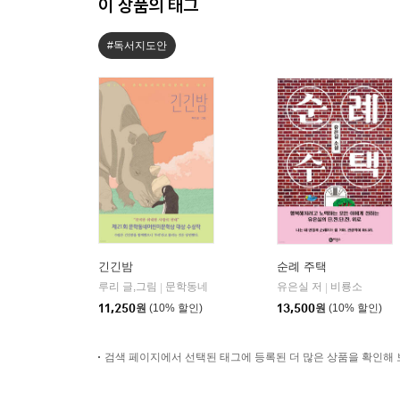
이 상품의 태그
#독서지도안
긴긴밤
순례 주택
루리 글,그림
문학동네
유은실 저
비룡소
|
|
11,250
원
(10% 할인)
13,500
원
(10% 할인)
검색 페이지에서 선택된 태그에 등록된 더 많은 상품을 확인해 