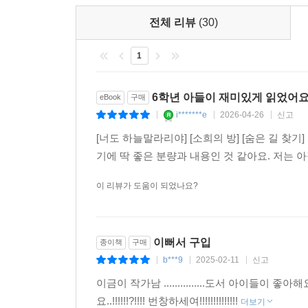
시리즈”이다.
전체 리뷰
(30)
이 개정 및 시리즈화는 단순히 책의 옷을 갈아입히는
의식 등을 입히는 작업이다.
1
『숨은 길 찾기』 는 ‘너도 하늘말나리야’ 시리즈의
6학년 아들이 재미있게 읽었어요
eBook
구매
독자들이 만나는 마지막 작품으로서 성인이 되기 전
i*******e
2026-04-26
신고
|
|
|
[너도 하늘말라리야] [소희의 방] [숨은 길 찾
기에 딱 좋은 분량과 내용인 것 같아요. 저는
이 리뷰가 도움이 되었나요?
이뻐서 구입
종이책
구매
b***9
2025-02-11
신고
|
|
|
이금이 작가남 ...............도서 아이들이
요..!!!!!!?!!!! 번창하세여!!!!!!!!!!!!!!
더보기