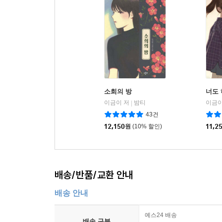
소희의 방
너도
이금이 저
밤티
이금이
|
43건
12,150
원
(10% 할인)
11,2
배송/반품/교환 안내
배송 안내
예스24 배송
배송 구분