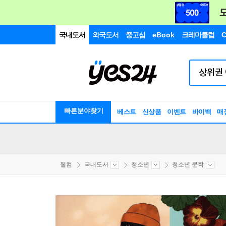
국내도서
외국도서
중고샵
eBook
크레마클럽
C
빠른분야찾기
베스트
신상품
이벤트
바이백
매
웰컴
국내도서
청소년
청소년 문학