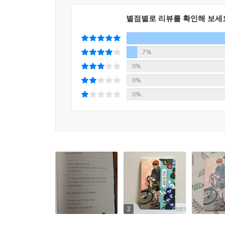
『숨은 길 찾기』는 2014년에 출간됐다. 앞의 
별점별로 리뷰를 확인해 보세
수정이라고 할 만큼 전 문장을 손보다시피 했다.
당시엔 별 문제의식 없이 했던 표현들이 지금은 
작가의 임무라고 생각한다. 세세히 본다고 했지만 놓
7%
--- 「작가의 말」 중에서
0%
0%
이 책의 설득력 있는 주제 의식과 감정적 공감은
0%
있었다. 예를 들면 시대에 맞는 문제의식, 평등언어
작품의 전 문장을 하나하나 꼼꼼히 검토했다. 빠르
느꼈듯 현재의 독자들에게도 가슴 따뜻하고 긍정적인
생생하게 만날 준비가 되어 있는 것이다.
이금이 청소년문학 시리즈 소개
『유진과 유진』의 개정판을 첫 책으로 출발한 이
2
것으로, “경계에 선 청소년의 ‘지금 여기’를 살피