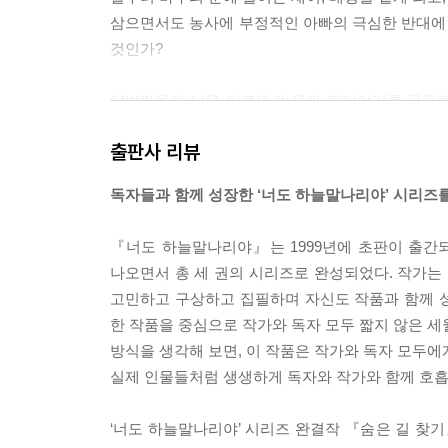
--- p.50
삼으면서도 농사에 부정적인 아빠의 극심한 반대에 
것인가?
소희가 떠나고 둘만 남자 더 친해질 줄 알았는데 그
해야 할지 당황스러웠다. 사촌들도 모두 형이나 누
달밭마을에 남은 미르와 바우의 뒷이야기를 궁금해
스트레스 받던 바우는 미르를 한참 어린 동생이라고
고민을 현실적으로 잘 담아내었다.
--- p.76
출판사 리뷰
바우는 남들이 자신을 어떻게 생각하는지 알고 있었다
독자들과 함께 성장한 ‘너도 하늘말나리야’ 시리즈
지만 사실은 억울하고 속상했다. 그러면서도 스스로
다. 주목받는 게 더 힘들기 때문이었다. 하지만 정
『너도 하늘말나리야』는 1999년에 초판이 출간
느끼는 어려움도 없었다. 그냥 자기 자신으로 충분하
나오면서 총 세 권의 시리즈로 완성되었다. 작가는 
--- p.103
고민하고 구상하고 집필하며 자신도 작품과 함께 성
한 작품을 중심으로 작가와 독자 모두 짧지 않은 세
재이가 끼자 미르는 오래된 동네 친구처럼 바우가 편
방식을 생각해 보면, 이 작품은 작가와 독자 모두에게
우는 소희가 살 때는 물론 그 뒤에도 제 집처럼 드
실제 인물들처럼 생생하게 독자와 작가와 함께 호흡
저었다.
“뭐 할까?”
‘너도 하늘말나리야’ 시리즈 완결작 『숨은 길 찾기