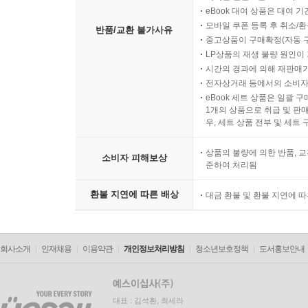
eBook 대여 상품은 대여 기
모바일 쿠폰 등록 후 취소/환
반품/교환 불가사유
중고상품이 구매확정(자동 
LP상품의 재생 불량 원인이 기
시간의 경과에 의해 재판매가
전자상거래 등에서의 소비자
eBook 세트 상품은 일괄 
1개의 상품으로 취급 및 판매
우, 세트 상품 전부 및 세트
상품의 불량에 의한 반품, 교
소비자 피해보상
준하여 처리됨
환불 지연에 따른 배상
대금 환불 및 환불 지연에 
회사소개
인재채용
이용약관
개인정보처리방침
청소년보호정책
도서홍보안내
대표 : 김석환, 최세라