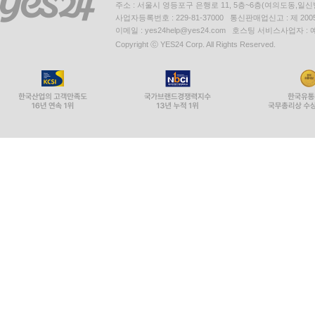
주소 : 서울시 영등포구 은행로 11, 5층~6층(여의도동,일신
사업자등록번호 : 229-81-37000 통신판매업신고 : 제 200
이메일 : yes24help@yes24.com 호스팅 서비스사업자 :
Copyright ⓒ YES24 Corp. All Rights Reserved.