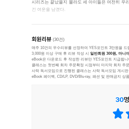
부산스레 먹을 걸 내온 재이가 상기된 얼굴로 물었다
시리즈는 끝났을지 몰라도 세 아이들은 여전히 우리
--- p.121
긴 여운을 남겼다.
엄마가 살아 계시다면 어땠을까, 나도 재이처럼 엄
는 느낌이 들었다. 바우는 엄마가, 자신이 잊고 있
청소년의 사랑과, 우정 그리고 꿈에 대한 아름답고
회원리뷰
(30건)
--- p.129
청소년은 사회적으로 가장 불안정한 위치에 있다.
매주 10건의 우수리뷰를 선정하여 YES포인트 3만원을 드
3,000원 이상 구매 후 리뷰 작성 시
일반회원 300원, 마니아
느끼곤 한다. 그래서 청소년문학은 무조건적인 교
eBook은 다운로드 후 작성한 리뷰만 YES포인트 지급됩니
세대불문하고 청소년문학만이 가지는 매력이라고 
클래스는 첫번째 회차 주문확정 시점부터 마지막 회차 주문
찾아오는 위기에 피하지 않고 맞선다. 청소년문학은
사락 독서모임으로 진행된 클래스는 사락 독서모임 게시판
과격하고, 가식을 덮은 가면을 쓸 때도 있고, 진심을
eBook 페이백, CD/LP, DVD/Blu-ray, 패션 및 판매금
『숨은 길 찾기』 의 청소년들은 현실의 청소년들과 
30
명
곧 우리들의 이야기니까. 독자들이 이 아름답고 솔
이금이 작가가 정성스럽게 매만진 2021년 미르 x 바