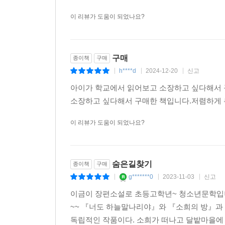
이 리뷰가 도움이 되었나요?
구매
종이책
구매
h****d
2024-12-20
신고
|
|
|
아이가 학교에서 읽어보고 소장하고 싶다해서
소장하고 싶다해서 구매한 책입니다.저렴하게 쿠
이 리뷰가 도움이 되었나요?
숨은길찾기
종이책
구매
g*******0
2023-11-03
신고
|
|
|
이금이 장편소설로 초등고학년~ 청소년문학입니
~~ 『너도 하늘말나리야』와 『소희의 방』과 
독립적인 작품이다. 소희가 떠나고 달밭마을에 