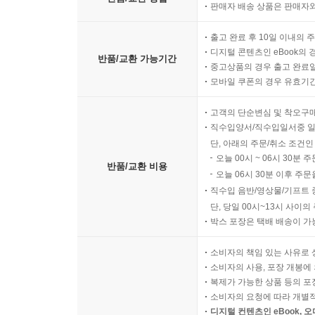
판매자 배송 상품은 판매자와
출고 완료 후 10일 이내의 
디지털 콘텐츠인 eBook의 
반품/교환 가능기간
중고상품의 경우 출고 완료일
모바일 쿠폰의 경우 유효기간(
고객의 단순변심 및 착오구
직수입양서/직수입일서중 일
단, 아래의 주문/취소 조건인
오늘 00시 ~ 06시 30분 
반품/교환 비용
오늘 06시 30분 이후 주문
직수입 음반/영상물/기프트 
단, 당일 00시~13시 사이
박스 포장은 택배 배송이 가
소비자의 책임 있는 사유로 
소비자의 사용, 포장 개봉에 
복제가 가능한 상품 등의 포장을 
소비자의 요청에 따라 개별
디지털 컨텐츠인 eBook, 