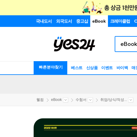
국내도서
외국도서
중고샵
eBook
크레마클럽
C
빠른분야찾기
베스트
신상품
이벤트
바이백
매
웰컴
eBook
수험서
취업/상식/적성...