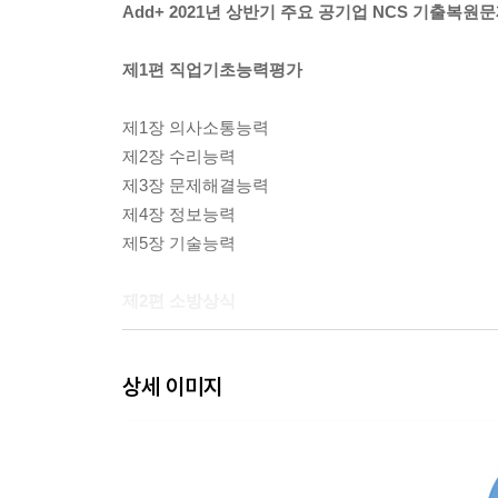
Add+ 2021년 상반기 주요 공기업 NCS 기출복원
제1편 직업기초능력평가
제1장 의사소통능력
제2장 수리능력
제3장 문제해결능력
제4장 정보능력
제5장 기술능력
제2편 소방상식
제1장 공항비상계획
상세 이미지
제2장 공항안전운영기준
제3장 소방상식 기출예상문제
제3편 실전모의고사