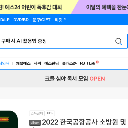
D/LP
DVD/BD
문구
/GIFT
티켓
독서유형검사
RBTI Lab
장안내
채널예스
사락
예스펀딩
클래스24
독서유형검사
크클 심야 독서 모임
OPEN
소득공제
PDF
2022 한국공항공사 소방원 
eBook