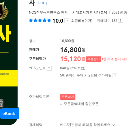
사
[ PDF ]
NCS직무능력연구소
편저
시대고시기획 시대교육
2021년 0
10.0
회원리뷰(
4
건)
판매지수 132
정가
16,800원
16,800
원
판매가
15,120
원
쿠폰혜택가
(종이책 정가 대비
쿠폰받기
YES포인트
840원 (5% 적립)
5만원이상 구매 시 2천원 추가적립
추가혜택쿠폰
쿠폰받기
주문금액대별 할인쿠폰
결제혜택
카드/간편결제 혜택을 확인하세요