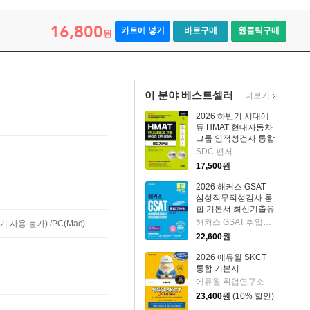
16,800
카트에 넣기
바로구매
원클릭구매
원
이 분야 베스트셀러
더보기
2026 하반기 시대에
듀 HMAT 현대자동차
그룹 인적성검사 통합
기본서
SDC 편저
17,500
원
2026 해커스 GSAT
삼성직무적성검사 통
합 기본서 최신기출유
형+실전모의고사 (수
해커스 GSAT 취업교육연구소 저
사용 불가) /PC(Mac)
리/추리)
22,600
원
2026 에듀윌 SKCT
통합 기본서
에듀윌 취업연구소 편저
23,400
원
(10% 할인)