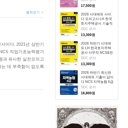
17,500
원
펼쳐보기
2026 시대에듀 사이
다 모의고사 LH 한국
토지주택공사 기술직
NCS+전공
SDC 편저
13,300
원
2026 하반기 시대에
이다. 2021년 상반기
듀 LH 한국토지주택
 NCS 직업기초능력평가
공사 사무직 NCS&전
공 실전모의고사 6+5
SDC 편저
유형과 유사한 실전모의고
회분
13,300
원
하는 데 부족함이 없도록
2026 하반기 최신판
시대에듀 기출이 답이
다 NCS 지역농협 6급
필기시험
SDC 편저
16,800
원