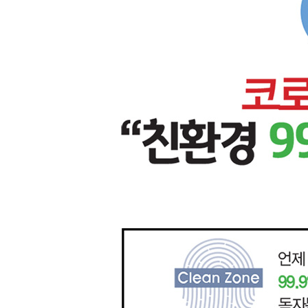
제1회 실전모의고사
제2회 실전모의고사
제4편 채용 가이드
제1장 블라인드 채용 소개
제2장 서류전형 가이드
제3장 인성검사 소개 및 모의테스트
제4장 면접전형 가이드
제5장 한국공항공사 면접 기출질문
별책 정답 및 해설
Add+ 2021년 상반기 주요 공기업 NCS 기출복원문
제1편 직업기초능력평가 정답 및 해설
제2편 소방상식 정답 및 해설
제3편 실전모의고사 정답 및 해설