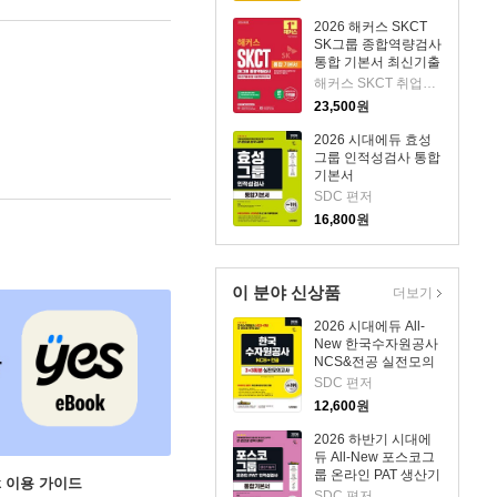
2026 해커스 SKCT
SK그룹 종합역량검사
통합 기본서 최신기출
유형+실전모의고사
해커스 SKCT 취업교육연구소 저
23,500
원
2026 시대에듀 효성
그룹 인적성검사 통합
기본서
SDC 편저
16,800
원
이 분야 신상품
더보기
2026 시대에듀 All-
New 한국수자원공사
NCS&전공 실전모의
고사 3+3회분
SDC 편저
12,600
원
2026 하반기 시대에
듀 All-New 포스코그
룹 온라인 PAT 생산기
ok 이용 가이드
술직 통합기본서
SDC 편저