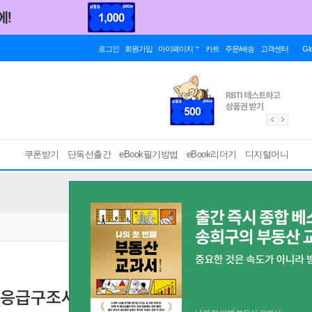
로그인
회원가입
마이페이지
카트
주문/배송
고객센터
Gl
쿠폰받기
단독선출간
eBook필기방법
eBook리더기
디지털머니
및 응급구조사 NCS+소방상식+실전모의고