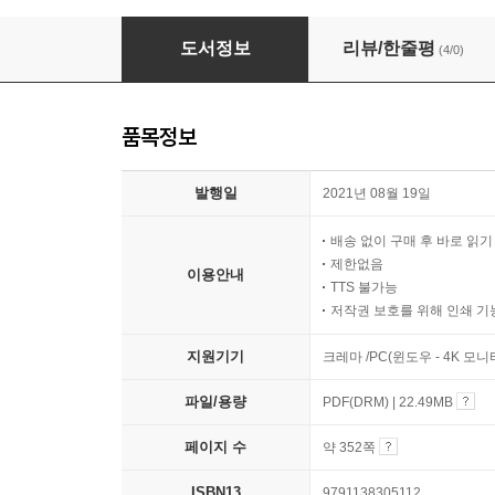
2022 한국공항공사 소방원 및 응급구조사 N
도서정보
리뷰/한줄평
(4/0)
품목정보
발행일
2021년 08월 19일
배송 없이 구매 후 바로 읽
제한없음
이용안내
TTS 불가능
저작권 보호를 위해 인쇄 기
지원기기
크레마 /PC(윈도우 - 4K 모
파일/용량
PDF(DRM) | 22.49MB
페이지 수
약 352쪽
ISBN13
9791138305112