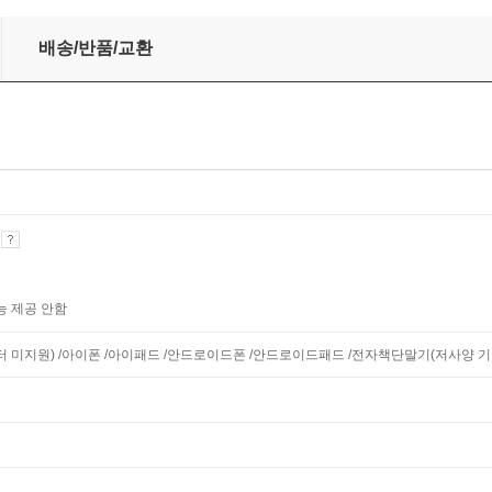
CS+소방상식+실전모의고사
배송/반품/교환
기
능 제공 안함
니터 미지원) /아이폰 /아이패드 /안드로이드폰 /안드로이드패드 /전자책단말기(저사양 기기 