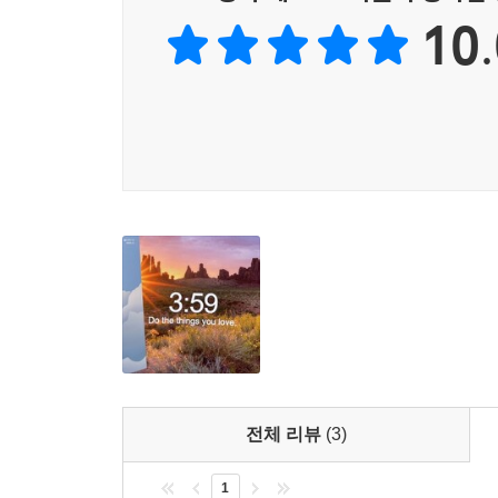
의 보자기 환상, 고린도후서 12:1-10에서 바울이
은유가 신구약성경의 하늘 관련 본문을 관통함을 보
10.
비추어 봐야 비로소 제대로 이해할 수 있습니다.
여러 신적 존재들을 다루고, 하나님을 대적하는 
--- pp.162-163
하나님과 가장 가까이 있는 존재이면서 때로 하
받아들이는 것을 쉽게 하였다는 점, 그리고 이웃에
영어 단어 파라다이스(Paradise)를 낳은 그리스어
인상적이면서도 적절하며 천사에 대한 우리의 이해
아 단어(pardes)에서 유래한 것이라는 주장은 널
하늘의 일을 땅에 있는 사람들에게 전달하는 것이
어 단어, 파라데이소스를 일반적인 동산을 가리키는 
자리잡게 한다. 구약과 신약 안에 환상이나 꿈, 천
강가의 동산들[gardens] 같구나”). 하지만 이 단
신비한 상황이 존재하지만, 이 모든 것의 핵심에
했습니다. 예를 들어, 창세기 2:8을 보면, “여
단지 죽음 이후의 시간과 연관된 것이 아니라 철저
데이소스로 번역되었습니다. 따라서 파라다이스 즉,
대한 기본적인 풀이를 제공하면서 본서는 독자로 하
--- pp.194-195
의미를 갖는지 차근히 보여주는 본서는 하늘나라에
있다.
따라서 네페쉬(혹은 생명/영혼)는 하나님의 호흡과
- 김근주 (기독연구원 느헤미야 연구위원)
다는 점을 언급하는 것이 좋을 것 같습니다. 일례로, 
저자는 차분하게 대중적인 하늘나라에 관한 통념
하고 있습니다. 그렇다면 인간과 다른 모든 생물들의
전체 리뷰
(3)
것보다 훨씬 큰 간격이 드러난다. 대중적 하늘나
은 분명합니다. 사람이나 동물이나 모두 네페쉬를 갖고
땅임을 설득력 있게 밝힌다. 후자는 얼마나 구체적
분명하게 드러납니다. 인간은 하나님의 형상(image)
1