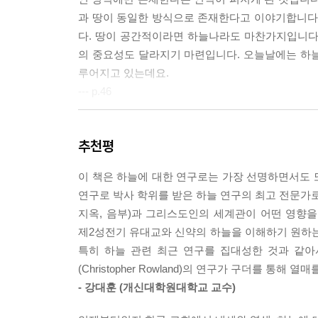
과 땅이 동일한 방식으로 존재한다고 이야기합니다. 울
다. 땅이 공간적이라면 하늘나라도 마찬가지입니다
의 중요성도 달라지기 마련입니다. 오늘날에는 하
루어지고 있는데요.
--- p.46
“이 얼마나 경이로운 곳인가! 이곳은 다름 아닌 하나님
추천평
과 아주 흡사해 보입니다. 창세기에 기록된 야곱의
요한복음은 이 전통을 아주 놀라운 방식으로 활용
이 책은 하늘에 대한 연구로는 가장 선명하면서도 
노니, 너희가 하늘이 열리고 하나님의 천사들이 인자(
연구로 박사 학위를 받은 하늘 연구의 최고 전문가로
기 28:17을 언급한 것이지만 동시에 중요한 곡절(t
지옥, 음부)과 그리스도인의 세계관이 어떤 영향을
수, 곧 인자를 통하여 하늘에 직접 닿을 수 있는 길
제2성전기 유대교와 신약의 하늘을 이해하기 원하는
--- pp.70-71
특히 하늘 관련 최근 연구를 집대성한 것과 같아
(Christopher Rowland)의 연구가 구더를 통해 열
히브리성경 안에는 주로 두 유형의 천사들이 나타
- 강대훈 (개신대학원대학교 교수)
보좌를 받치는 그룹들과 같이 때때로 특정한 역할을
‘하나님의 전령들’(messengers, 흔히 사자 혹은