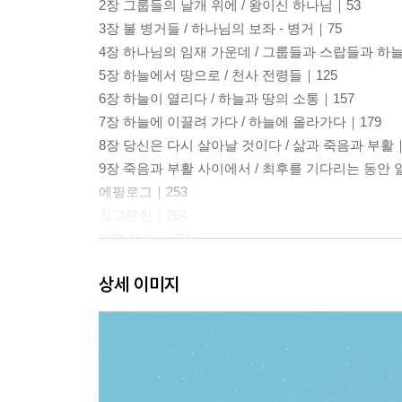
2장 그룹들의 날개 위에 / 왕이신 하나님｜53
3장 불 병거들 / 하나님의 보좌 - 병거｜75
4장 하나님의 임재 가운데 / 그룹들과 스랍들과 하
5장 하늘에서 땅으로 / 천사 전령들｜125
6장 하늘이 열리다 / 하늘과 땅의 소통｜157
7장 하늘에 이끌려 가다 / 하늘에 올라가다｜179
8장 당신은 다시 살아날 것이다 / 삶과 죽음과 부활｜
9장 죽음과 부활 사이에서 / 최후를 기다리는 동안 
에필로그｜253
참고문헌｜264
인명 색인｜274
주제 색인｜276
상세 이미지
성경 및 고대 문헌 색인｜278