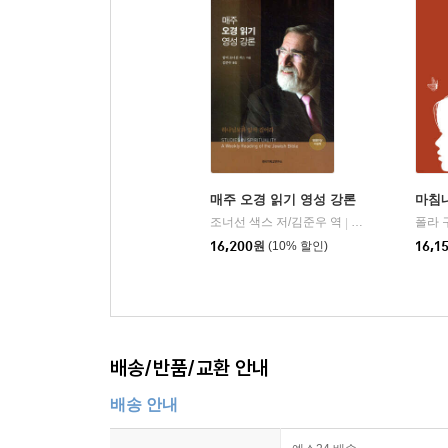
매주 오경 읽기 영성 강론
마침내
조너선 색스 저/김준우 역
한국기독교연구소
폴라 
|
16,200
원
(10% 할인)
16,1
배송/반품/교환 안내
배송 안내