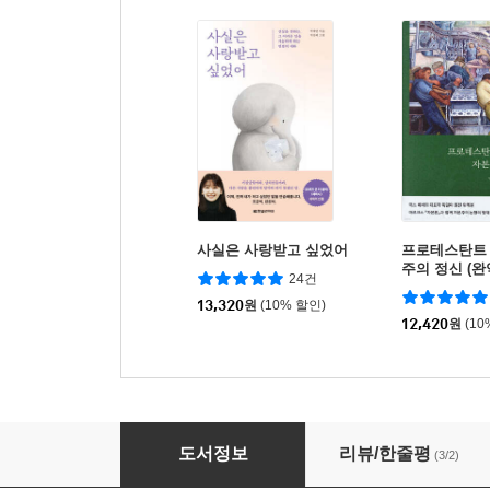
사실은 사랑받고 싶었어
프로테스탄트
주의 정신 (완
24건
13,320
원
(10% 할인)
12,420
원
(10
마침내 드러난 하늘나라
도서정보
리뷰/한줄평
(3/2)