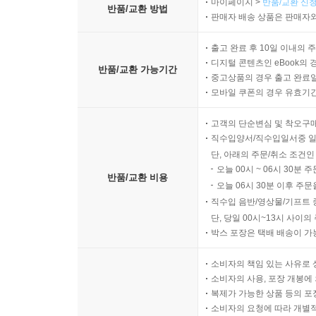
마이페이지 >
반품/교환 신청
반품/교환 방법
판매자 배송 상품은 판매자와
출고 완료 후 10일 이내의 
디지털 콘텐츠인 eBook의 
반품/교환 가능기간
중고상품의 경우 출고 완료일
모바일 쿠폰의 경우 유효기간(
고객의 단순변심 및 착오구
직수입양서/직수입일서중 일
단, 아래의 주문/취소 조건인
오늘 00시 ~ 06시 30분 
반품/교환 비용
오늘 06시 30분 이후 주문
직수입 음반/영상물/기프트 
단, 당일 00시~13시 사이
박스 포장은 택배 배송이 가
소비자의 책임 있는 사유로 
소비자의 사용, 포장 개봉에 
복제가 가능한 상품 등의 포장을 
소비자의 요청에 따라 개별