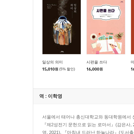
일상의 의미
시편을 쓰다
마
15,010
원
(5% 할인)
16,000
원
1
역 :
이학영
서울에서 태어나 총신대학교와 동대학원에서 신
『제2성전기 문헌으로 읽는 로마서』(감은사, 20
영, 2021), 『마침내 드러난 하늘나라』(도서출판