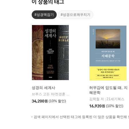
이 상품의 태그
#성경맥잡기
#성경으로깨우치기
성경의 세계사
허무감에 압도될 때, 지
혜문학
브루스 고든 저/전경훈 역
책과함께
|
김학철 저
21세기북스
|
34,200
원
(10% 할인)
16,920
원
(10% 할인)
검색 페이지에서 선택된 태그에 등록된 더 많은 상품을 확인해 