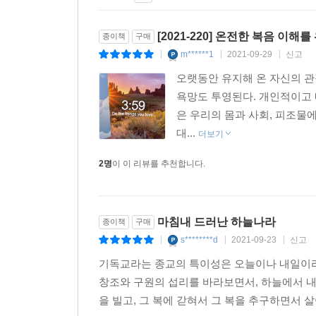
아니다. 그것은 우리에게 실행을 요청한다.
간만이 하나님의 형상으로 만들어졌습니다.
성경의 하늘나라를 이해하기 위해서는 건너기 힘든 
--- p.209
[2021-220] 온전한 복음 이해
종이책
구매
완수한다. 이 책의 강점은 무엇보다 잘 읽힌다는 
m******1
2021-09-29
신고
|
|
|
친절하여 마치 초등학교 교실에 들어가 있는 듯하다.
당시에 죽음 이후의 삶은 가문의 존속 안에서 존재
이룬 책이다. 번역 역시 탁월하여 마치 애초에 우리
어째서 가문의 이름을 이어갈 아들의 탄생이 그토록 
오랫동안 유지해 온 자신의 관
- 김학철 (연세대학교 학부대학 교수)
은 나 대신, 내 가문이 계속해서 살아간다는 의미에
욕망도 투영된다. 개인적이고 
게 신학적으로 난해한 문제였는지를 알 수 있습니다
은 우리의 몸과 사회, 피조물
구더는 성서학계 최고 수준의 논의를 이해하기 
르러 ‘내세’에 대한 믿음이 다양한 형태로 나타나기
대...
더보기
만들었다.
은 청년이라는 이른 나이에 죽음을 맞이했는데요.
- 크리스토퍼 롤런드 (옥스포드 대학교 교수)
2명
이 이 리뷰를 추천합니다.
의 죽음은 그보다 더 나쁠 수 없는 죽음이었습니다.
--- p.213
마침내 드러난 하늘나라
종이책
구매
s********d
2021-09-23
신고
|
|
|
기독교라는 종교의 특이성은 오늘이나 내일이라
창조와 구원의 섭리를 바라보면서, 하늘에서 내
을 빌고, 그 복에 갇혀서 그 복을 추구하면서 