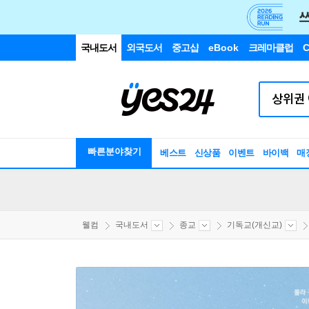
국내도서
외국도서
중고샵
eBook
크레마클럽
C
빠른분야찾기
베스트
신상품
이벤트
바이백
매
웰컴
국내도서
종교
기독교(개신교)