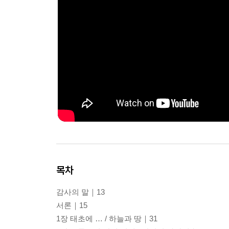
목차
감사의 말｜13
서론｜15
1장 태초에 … / 하늘과 땅｜31