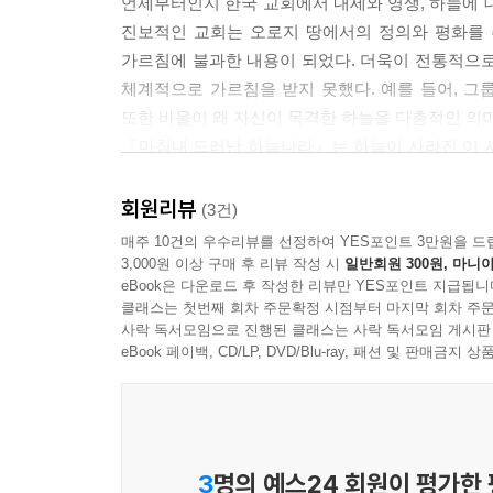
언제부터인지 한국 교회에서 내세와 영생, 하늘에 
고 부르는 것이 적절할 수 있습니다. 영어 단어 ‘엔젤’(
진보적인 교회는 오로지 땅에서의 정의와 평화를 
됩니다)에서 유래했습니다. 앙겔로스는 (그것과) 대응
가르침에 불과한 내용이 되었다. 더욱이 전통적으로
습니다. 이것을 보여주는 가장 좋은 사례가 열왕기
체계적으로 가르침을 받지 못했다. 예를 들어, 그
는데요. 엘리야가 바알의 선지자들을 물리치고 큰 승
또한 바울이 왜 자신이 목격한 하늘을 다층적인 의미
--- pp.100-101
『마침내 드러난 하늘나라』는 하늘이 사라진 이 
하늘나라의 실체가 구약, 중간기, 신약을 관통하
욥의 이야기를 보면 하나님의 아들들로부터 ‘사탄’이
내세를 소망하며 발달한 유대 묵시 문학들이 구약과
회원리뷰
(3건)
얻게 되는데요. 이후의 전통은 이 부분을 마귀(devi
따른 결과라 말할 수도 있지만, 다른 측면에서 보면
매주 10건의 우수리뷰를 선정하여 YES포인트 3만원을 드
본문들, 이를테면 “사탄(Satan)이 일어나 이스라
있다. 구약에는 천국과 부활, 영생 그리고 천상의
3,000원 이상 구매 후 리뷰 작성 시
일반회원 300원, 마니아
사탄이 이름처럼 나오는데요. 하지만 욥기에서는 ‘사탄’(
eBook은 다운로드 후 작성한 리뷰만 YES포인트 지급됩니
구체적으로 묘사된다. 이에 대해 그동안 우리는 성
킵니다. 또한 히브리어 단어 사탄은 문자적으로 ‘법
클래스는 첫번째 회차 주문확정 시점부터 마지막 회차 주문
설명해준다. 또한 이 책은 대중적인 차원에서 저
사락 독서모임으로 진행된 클래스는 사락 독서모임 게시판
--- pp.110-111
유익하고 풍부한 참고 자료들을 제공한다. 이런 점에
eBook 페이백, CD/LP, DVD/Blu-ray, 패션 및 판매금
- 김경열 (총신대학교 초빙교수, [말씀의 집] 대표)
이러한 사례들을 통해 우리는 하늘을 이해하고, 하
닫게 됩니다. 신약성경 전체가 하늘과 땅 사이에서
구더는 많은 사람이 하늘나라를 이야기하지만 그것
니다. 때로는 천사를 통해서, 때로는 꿈과 환상을 
죽어서 가는 나라로 인식하고 사용함에 따라 실질적
3
명의 예스24 회원이 평가한
소통이 이루어집니다. 예수님의 탄생과 세례에 대한 
않은 이 책을 통해 성경에서 하늘나라에 대해 다루