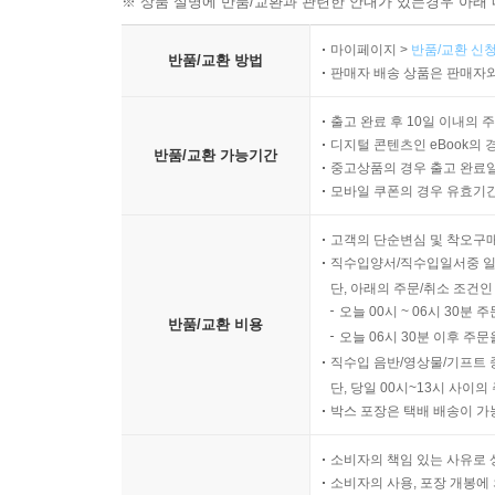
※ 상품 설명에 반품/교환과 관련한 안내가 있는경우 아래 
마이페이지 >
반품/교환 신청
반품/교환 방법
판매자 배송 상품은 판매자와
출고 완료 후 10일 이내의 
디지털 콘텐츠인 eBook의 
반품/교환 가능기간
중고상품의 경우 출고 완료일
모바일 쿠폰의 경우 유효기간(
고객의 단순변심 및 착오구
직수입양서/직수입일서중 일
단, 아래의 주문/취소 조건인
오늘 00시 ~ 06시 30분 
반품/교환 비용
오늘 06시 30분 이후 주문
직수입 음반/영상물/기프트 
단, 당일 00시~13시 사이
박스 포장은 택배 배송이 가
소비자의 책임 있는 사유로 
소비자의 사용, 포장 개봉에 