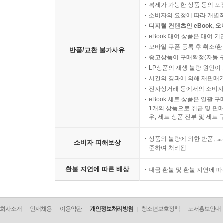
복제가 가능한 상품 등의 포장을 
소비자의 요청에 따라 개별
디지털 컨텐츠인 eBook, 
eBook 대여 상품은 대여 기
모바일 쿠폰 등록 후 취소/환
반품/교환 불가사유
중고상품이 구매확정(자동 
LP상품의 재생 불량 원인이 기
시간의 경과에 의해 재판매가
전자상거래 등에서의 소비자
eBook 세트 상품은 일괄 
1개의 상품으로 취급 및 판매
우, 세트 상품 전부 및 세트
상품의 불량에 의한 반품, 교
소비자 피해보상
준하여 처리됨
환불 지연에 따른 배상
대금 환불 및 환불 지연에 
회사소개
인재채용
이용약관
개인정보처리방침
청소년보호정책
도서홍보안내