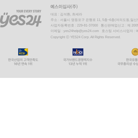
대표 : 김석환, 최세라
주소 : 서울시 영등포구 은행로 11, 5층~6층(여의도동,일신
사업자등록번호 : 229-81-37000 통신판매업신고 : 제 200
이메일 : yes24help@yes24.com 호스팅 서비스사업자 :
Copyright ⓒ YES24 Corp. All Rights Reserved.