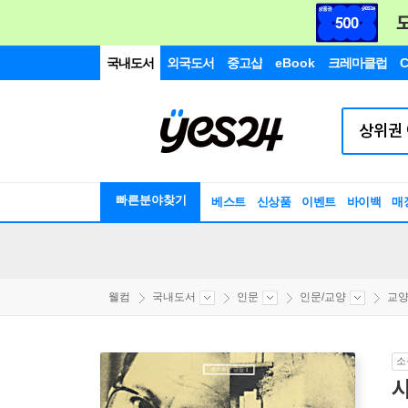
국내도서
외국도서
중고샵
eBook
크레마클럽
C
빠른분야찾기
베스트
신상품
이벤트
바이백
매
웰컴
국내도서
인문
인문/교양
교양
소