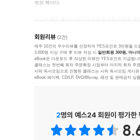
엮은 책이다.
스티븐 제이 굴드는 시간의 신화에 대한 의문을 풀
분석하며, 장 클로드 카리에르는 인도의 거대한
마지막으로 움베르토 에코는 엄청난 지력을 바탕으로
회원리뷰
(2건)
매주 10건의 우수리뷰를 선정하여 YES포인트 3만원을 드
3,000원 이상 구매 후 리뷰 작성 시
일반회원 300원, 마니아
eBook은 다운로드 후 작성한 리뷰만 YES포인트 지급됩니
클래스는 첫번째 회차 주문확정 시점부터 마지막 회차 주문
사락 독서모임으로 진행된 클래스는 사락 독서모임 게시판
eBook 페이백, CD/LP, DVD/Blu-ray, 패션 및 판매금
2
명의 예스24 회원이 평가한
8.