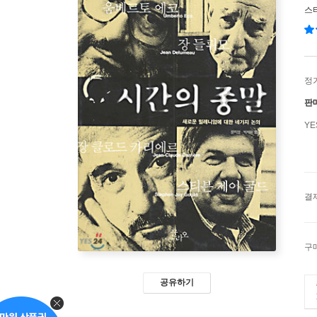
스
정
판
Y
결
구
공유하기