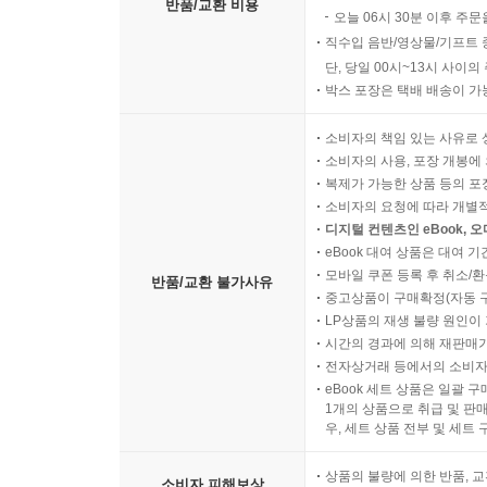
반품/교환 비용
오늘 06시 30분 이후 주문
직수입 음반/영상물/기프트 
단, 당일 00시~13시 사이
박스 포장은 택배 배송이 가
소비자의 책임 있는 사유로 
소비자의 사용, 포장 개봉에 
복제가 가능한 상품 등의 포장을 
소비자의 요청에 따라 개별
디지털 컨텐츠인 eBook, 
eBook 대여 상품은 대여 기
모바일 쿠폰 등록 후 취소/환
반품/교환 불가사유
중고상품이 구매확정(자동 
LP상품의 재생 불량 원인이 기
시간의 경과에 의해 재판매가
전자상거래 등에서의 소비자
eBook 세트 상품은 일괄 
1개의 상품으로 취급 및 판매
우, 세트 상품 전부 및 세트
상품의 불량에 의한 반품, 교
소비자 피해보상