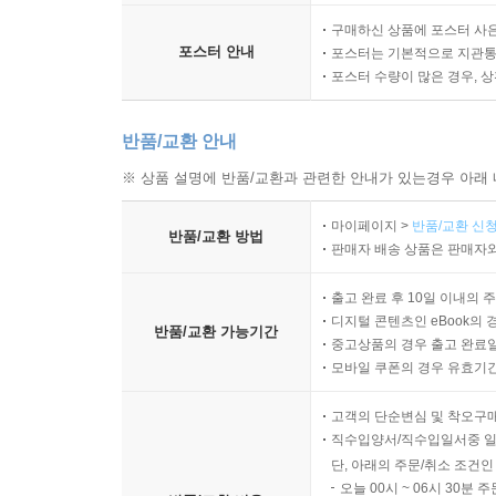
구매하신 상품에 포스터 사은
포스터 안내
포스터는 기본적으로 지관통에
포스터 수량이 많은 경우, 
반품/교환 안내
※ 상품 설명에 반품/교환과 관련한 안내가 있는경우 아래 
마이페이지 >
반품/교환 신청
반품/교환 방법
판매자 배송 상품은 판매자와
출고 완료 후 10일 이내의 
디지털 콘텐츠인 eBook의 
반품/교환 가능기간
중고상품의 경우 출고 완료일
모바일 쿠폰의 경우 유효기간(
고객의 단순변심 및 착오구
직수입양서/직수입일서중 일
단, 아래의 주문/취소 조건인
오늘 00시 ~ 06시 30분 