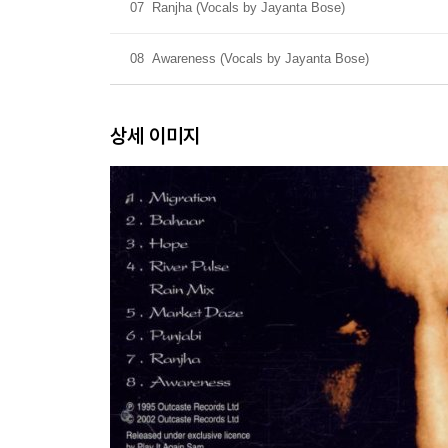
07
Ranjha (Vocals by Jayanta Bose)
08
Awareness (Vocals by Jayanta Bose)
상세 이미지