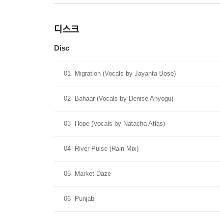
디스크
Disc
01
Migration (Vocals by Jayanta Bose)
02
Bahaar (Vocals by Denise Anyogu)
03
Hope (Vocals by Natacha Atlas)
04
River Pulse (Rain Mix)
05
Market Daze
06
Punjabi