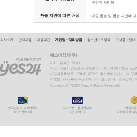
준하여 처리됨
환불 지연에 따른 배상
대금 환불 및 환불 지연에 
회사소개
인재채용
이용약관
개인정보처리방침
청소년보호정책
도서홍보안내
대표 : 김석환, 최세라
주소 : 서울시 영등포구 은행로 11, 5층~6층(여의도동,일신
사업자등록번호 : 229-81-37000 통신판매업신고 : 제 200
이메일 : yes24help@yes24.com 호스팅 서비스사업자 :
Copyright ⓒ YES24 Corp. All Rights Reserved.