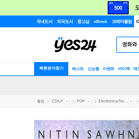
국내도서
외국도서
중고샵
eBook
크레마클럽
C
빠른분야찾기
베스트
신상품
이벤트
바이백
매
웰컴
CD/LP
POP
Electronica/Tec...