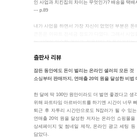
인 사업과 치킨집의 차이는 무엇인가? 배송을 택배
--- p.89
내가 사업을 하면서 가장 자신이 없었던 부분은 돈에
큰돈은 아파트 전세금 정도가 다였다. 그래서 사업
는 사업이 미숙할 것이고, 처음부터 잘 돌아가지는 
로 정부지원금이었다. 정부지원은 크게 사업자금과 
출판사 리뷰
--- pp.132-133
잠든 동안에도 돈이 벌리는 온라인 셀러의 모든 것
특히 광고를 통해 우리 브랜드를 방문한 손님의 ‘반
소싱부터 판매까지, 연매출 20억 원을 달성한 비법
매 상품, 리뷰, Q&A 등)를 전부 갖췄다면 네이버 
한 편에 속한다. 이렇게 처음에는 4위 구좌로 진행
한 달에 딱 100만 원만이라도 더 벌면 좋겠다고 생
을 받는 데 필요한 총비용과 기간을 계산해 만약 예
위해 파트타임 아르바이트를 하기엔 시간이 너무 빠
--- p.201
퇴근 후 자투리 시간만으로도 N잡러가 될 수 있는
연매출 20억 원을 달성한 저자는 온라인 쇼핑몰을 
사람들이 섣부르게 창업에 손을 대는 이유는 ‘돈’이라
상세페이지 및 썸네일 제작, 온라인 광고 세팅 등
고 싶은 간절함이 나쁜 것은 아니다. 간절한 마음을
담았다.