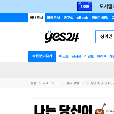
국내도서
외국도서
중고샵
eBook
크레마클럽
C
빠른분야찾기
베스트
신상품
이벤트
바이백
매
웰컴
국내도서
경제 경영
창업/취업/은퇴