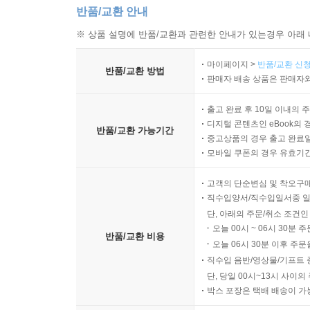
반품/교환 안내
※ 상품 설명에 반품/교환과 관련한 안내가 있는경우 아래 
마이페이지 >
반품/교환 신청
반품/교환 방법
판매자 배송 상품은 판매자와
출고 완료 후 10일 이내의 
디지털 콘텐츠인 eBook의 
반품/교환 가능기간
중고상품의 경우 출고 완료일
모바일 쿠폰의 경우 유효기간(
고객의 단순변심 및 착오구
직수입양서/직수입일서중 일
단, 아래의 주문/취소 조건인
오늘 00시 ~ 06시 30분 
반품/교환 비용
오늘 06시 30분 이후 주문
직수입 음반/영상물/기프트 
단, 당일 00시~13시 사이
박스 포장은 택배 배송이 가