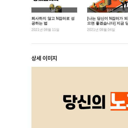
위탁판매만으로는 돈을 벌 수 없다
부록_초보 셀러가 겪게 되는 위기
읽다
읽다
퇴사하지 않고 N잡러로 성
[나는 당신이 N잡러가 
공하는 법
으면 좋겠습니다] 지금 
3장. 서행차선에서 추월차선으로
퇴사 없이 당신의 사업을
2021년 08월 11일
2021년 08월 04일
작하라!
서행차선부터 벗어나라
인생의 멘토를 찾아라
추월하는 사람은 무엇이 다를까?
상세 이미지
사업을 글로 배울 수 있을까?
정부지원으로 사업하라
몸이 10개가 되어야 한다
비즈니스 모델을 확장하라
사업가의 도구, 레버리지
나만의 브랜드를 만들어라
부록_관건은 지속하는 힘
4장. 수익과 직결되는 7단계 실전 노하우