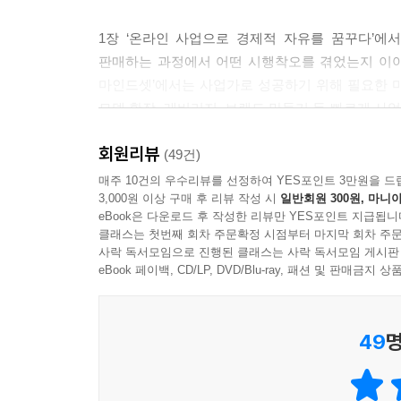
으면 좋겠다.
--- p.224
1장 ‘온라인 사업으로 경제적 자유를 꿈꾸다’에
판매하는 과정에서 어떤 시행착오를 겪었는지 이야기
실행 없는 인풋은 중독이다. 공부를 했다면 공부를 
마인드셋’에서는 사업가로 성공하기 위해 필요한 
비즈니스는 문학이 아니라 실용학문이기 때문에 듣고
모델 확장, 레버리지, 브랜드 만들기 등 빠르게 사업
이 잘 이뤄지지 않으면 무의미한 학습만 반복하게 될
상품을 소싱하고 판매해 매출을 일으키는 과정을 
회원리뷰
비법을 알려준다.
(49건)
--- pp.249-250
매주 10건의 우수리뷰를 선정하여 YES포인트 3만원을 드
3,000원 이상 구매 후 리뷰 작성 시
일반회원 300원, 마니아
온라인 쇼핑 사업을 처음 접하는 예비 셀러뿐만 아
eBook은 다운로드 후 작성한 리뷰만 YES포인트 지급됩니
실전에 필요한 사업 노하우를 얻을 수 있을 것이다.
클래스는 첫번째 회차 주문확정 시점부터 마지막 회차 주문
사락 독서모임으로 진행된 클래스는 사락 독서모임 게시판
eBook 페이백, CD/LP, DVD/Blu-ray, 패션 및 판매금
49
명