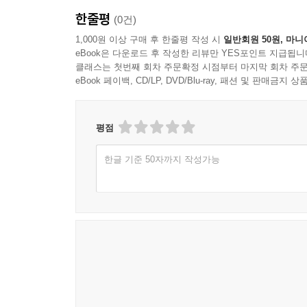
이제 술을 깨고
한줄평
(0건)
점심을 먹어야 하는데
기차를 타야 하는데
1,000원 이상 구매 후 한줄평 작성 시
일반회원 50원, 마니
eBook은 다운로드 후 작성한 리뷰만 YES포인트 지급됩니
클래스는 첫번째 회차 주문확정 시점부터 마지막 회차 주문
두부를 먹고 싶다
eBook 페이백, CD/LP, DVD/Blu-ray, 패션 및 판매금
사과를 먹고 싶다
설경이 아름다운 영화를 보고 있다
평점
광화문에 가야 한다
한글 기준 50자까지 작성가능
광화문에 가야 하는데
--- 「광화문에 가야 한다」 중에서
열심히 지나간다
지나치고도 좋은 것만 기억하는 사람
그래서 두 번 지나치는 사람
골목 끝에는