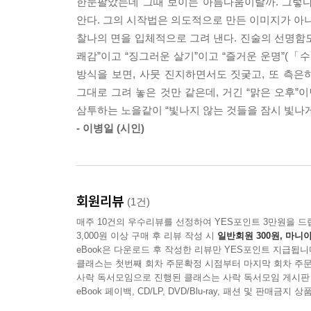
한눈팔았는데 그때 보이는 아름다움이랄까. 그렇다
세계를 감지하며, 점차 무감하게 반응하는 스스로의 
--- 「서울에서 멀어지면」 중에서
안다. 그의 시작법은 의도적으로 만든 이미지가 아니
찰나의 면을 입체적으로 그려 낸다. 진술의 선명함도
해설을 쓴 고봉준 문학평론가는 이런 일상의 반복을
쾌감”이고 “징그러운 살기”이고 “즐거운 운명”(「
산다/이름을 떠 올릴 때마다’(「발견」)라는 진술처럼
꼬마 셋이 지나간다. 같은 곳에서 머리를 자른 듯 
방식을 보면, 사뭇 진지하면서도 짓궂고, 또 측
그렇게 다/버릴 수 있을 것 같으면서도’(「서울에
본다. 떨어지기를 기다린다. 눈송이 민들레 사탕 한 
그대로 그려 놓은 것만 같은데, 거긴 “맑은 오후”
생각해보면 일상이란 이처럼 작고 보잘것없는 것들
삼투하는 노을같이 “빛나지 않는 것들을 잠시 빛나게
증언한다.
더 많이 닮다가 슬슬 달라지겠지. 과일을 사거나 팔
- 이병일 (시인)
겠지. 매미 소리를 듣겠지. 겨울에도 푸른 풀잎들을
시인은 서로 닮은 세 명의 꼬마가 지나가는 모습을 
--- 「아마도 셋은」 중에서
“튀어나온 자동차에 놀라 물러서”기도 하면서 말이다
갈 것이라고 짐작한다. 이러한 진술은 특정한 개
회원리뷰
(1건)
처음에 시는 머리 모양이 닮은 꼬마 셋에서 출발하
너는 연습 중
매주 10건의 우수리뷰를 선정하여 YES포인트 3만원을 드
끝내는 같아진다는 필연적인 허무함을 일러 준다. 
담배 연기는 얼굴로 되돌아온다
3,000원 이상 구매 후 리뷰 작성 시
일반회원 300원, 마니아
eBook은 다운로드 후 작성한 리뷰만 YES포인트 지급됩니
시집 『죄 없이 다음 없이』를 읽다 보면, 쓸쓸히 
클래스는 첫번째 회차 주문확정 시점부터 마지막 회차 주문
하늘은 빨갛고
사락 독서모임으로 진행된 클래스는 사락 독서모임 게시판
두고, “돌아보는 하늘 붉어 염소처럼 안심”하며 “
달리는 사람은 조금 더 빨갛고
eBook 페이백, CD/LP, DVD/Blu-ray, 패션 및 판매금
색채를 가지고 있지 않다. “잔인한 호의”도 없고, “
오늘은 나중에게 물러서지 않기를