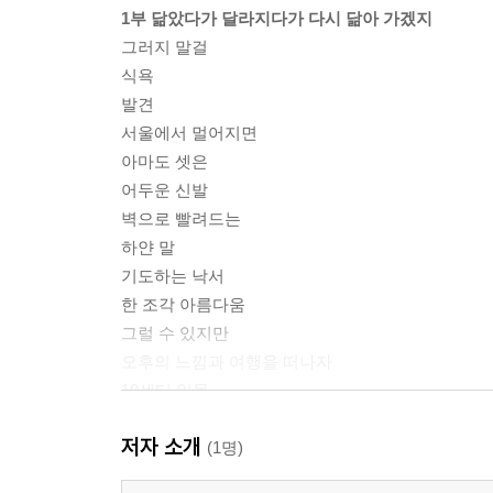
1부 닮았다가 달라지다가 다시 닮아 가겠지
그러지 말걸
식욕
발견
서울에서 멀어지면
아마도 셋은
어두운 신발
벽으로 빨려드는
하얀 말
기도하는 낙서
한 조각 아름다움
그럴 수 있지만
오후의 느낌과 여행을 떠나자
10센티 일몰
저자 소개
2부 빛나지 않는 것들을 잠시 빛나게
(1명)
쑥