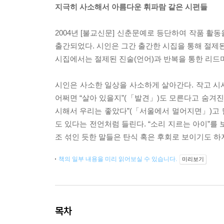
지극히 사소해서 아름다운 휘파람 같은 시편들
2004년 [불교신문] 신춘문예로 등단하여 작품 활동
출간되었다. 시인은 그간 출간한 시집을 통해 절제된
시집에서는 절제된 진술(언어)과 반복을 통한 리드
시인은 사소한 일상을 사소하게 살아간다. 작고 시시
어쩌면 “살아 있을지”(「발견」)도 모른다고 숨겨진 
시해서 우리는 좋았다”(「서울에서 멀어지면」)고 
도 있다는 전언처럼 들린다. “소리 지르는 아이”를 
조 섞인 듯한 말들은 탄식 혹은 후회로 보이기도 하
책의 일부 내용을 미리 읽어보실 수 있습니다.
미리보기
목차