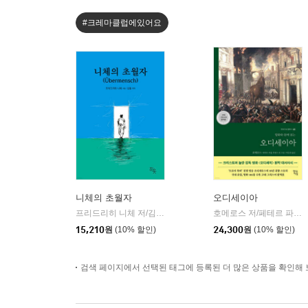
#크레마클럽에있어요
니체의 초월자
오디세이아
프리드리히 니체 저/김철 편역
히읏
호메로스 저/페테르 파울 루벤스 그림/박문재 역
|
15,210
원
(10% 할인)
24,300
원
(10% 할인)
검색 페이지에서 선택된 태그에 등록된 더 많은 상품을 확인해 