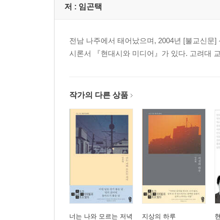
멀리 간다고 가까워지는 건 아니야
저 :
임곤택
밤의 북벌
메이드 인 베트남
전남 나주에서 태어났으며, 2004년 [불교신
악수
시론서 『현대시와 미디어』가 있다. 고려대 
깃발
카페 탱고
넝쿨
알 것 같다
작가의 다른 상품
이유
광화문에 가야 한다
어제 일처럼
3부 일요일의 사람들이 지나갑니다
Lost
무정
해라, 하지 마라
가을이 왔다
너는 나와 모르는 저녁
지상의 하루