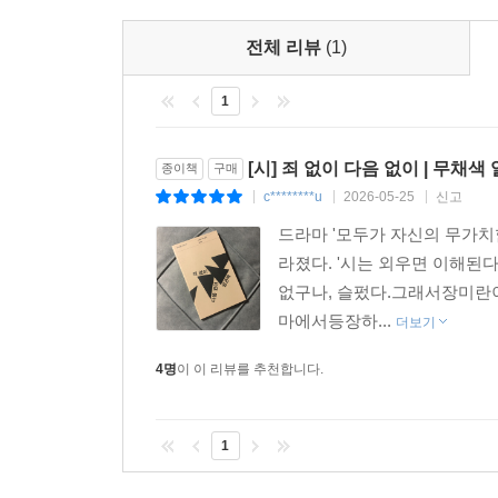
두부를 먹고 싶다
전체 리뷰
(1)
사과를 먹고 싶다
1
두 시간 후면 광화문에 가야 하는데
서울 가는 기차를 타야 하는데
[시] 죄 없이 다음 없이 | 무채
종이책
구매
c********u
2026-05-25
신고
|
|
|
방은 어둡고
드라마 '모두가 자신의 무가치
설경이 아름다운 영화를 보고 있다
라졌다. '시는 외우면 이해된다
눈이 내릴 텐데
없구나, 슬펐다.그래서장미
눈 쌓인 곳이 있다고 하는데
마에서등장하...
더보기
두부를 먹고 싶다
4명
이 이 리뷰를 추천합니다.
지긋지긋하게 흙냄새 나는
사과를 먹고 싶다
연분홍 꽃이 시들어 맺은 열매
1