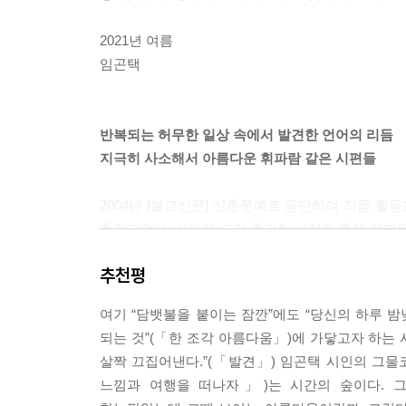
속았던 때를 기억하면서도
2021년 여름
귀찮은 일은 문득 삐져나온다
임곤택
비행기를 처음 타는 노인들의 여권과 티켓
에스키모 다큐에는 상처 입은 개들이 보이듯이
계획이란 늘그렇듯이
반복되는 허무한 일상 속에서 발견한 언어의 리듬
지극히 사소해서 아름다운 휘파람 같은 시편들
상자를 채워 더 큰 상자에 담는다
깜빡 잊으면 두세 배 늘어나는 일들
2004년 [불교신문] 신춘문예로 등단하여 작품 활
출간되었다. 시인은 그간 출간한 시집을 통해 절제된
스웨터 장갑 철 지난 것들
시집에서는 절제된 진술(언어)과 반복을 통한 리드
그렇게 다
추천평
버릴 수 있을 것 같으면서도
시인은 사소한 일상을 사소하게 살아간다. 작고 시시
여기 “담뱃불을 붙이는 잠깐”에도 “당신의 하루 밤낮
어쩌면 “살아 있을지”(「발견」)도 모른다고 숨겨진
머리를 부딪히며 우리는 짐을 옮긴다
되는 것”(「한 조각 아름다움」)에 가닿고자 하는 
“시시해서 우리는 좋았다”(「서울에서 멀어지면」)
살짝 끄집어낸다.”(「발견」) 임곤택 시인의 그물코
수도 있다는 전언처럼 들린다. “소리 지르는 아이”
시시한 것을 담고
느낌과 여행을 떠나자」)는 시간의 숲이다. 
자조 섞인 듯한 말들은 탄식 혹은 후회로 보이기
시시한 것을 쌓고