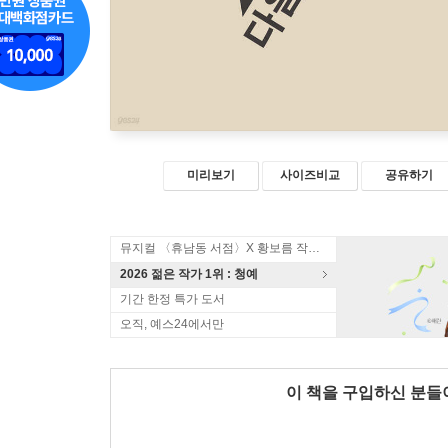
미리보기
사이즈비교
공유하기
뮤지컬 〈휴남동 서점〉X 황보름 작가 북토크
2026 젊은 작가 1위 : 청예
기간 한정 특가 도서
오직, 예스24에서만
이 책을 구입하신 분