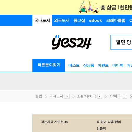
국내도서
외국도서
중고샵
eBook
크레마클럽
C
빠른분야찾기
베스트
신상품
이벤트
바이백
매
웰컴
국내도서
소설/시/희곡
시/희곡