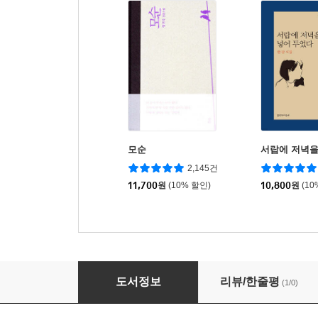
모순
서랍에 저녁을
2,145건
11,700
원
(10% 할인)
10,800
원
(10
죄 없이 다음 없이
도서정보
리뷰/한줄평
(1/0)