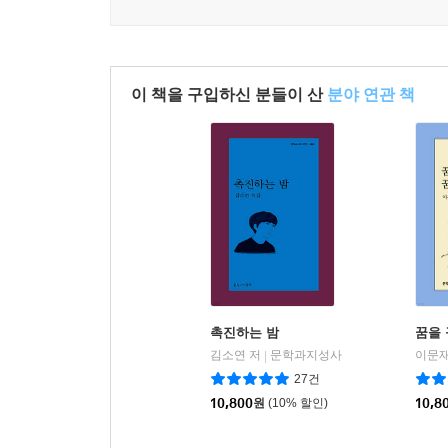
오토바이 가게, 폐차된 오토바이 열 대쯤
병아리 색깔의 유치원 버스
이 책을 구입하신 분들이 산
분야 연관 책
담배를 피우다 물을 마시고 싶다
물컵을 보며
재떨이 들어 입에 가져다 기울인다
꽁초 몇 개 바지에 쏟는다
더 자주 잊어야 한다
--- 「물컵을 보며 재떨이」 중에서
촉진하는 밤
꿈을 
어제 죽은
김소연 저
문학과지성사
이문재
|
빛의 마을에 돌아가려는 게 아니라
27건
색다른 도시를 찾으려는 게 아니라
10,800
원
(10% 할인)
10,8
어둠의 환대를 바라서가 아니라