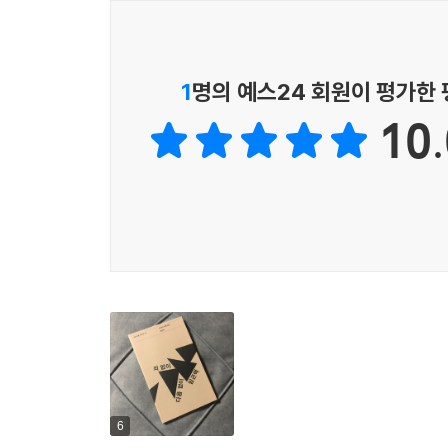
걸을 뿐이다. 어쩌면 그는 일찍이 무채색의 세계를 받
있는 게 아닐까.
아이를 땅에 묻는 젊은 부부는
동전 한 개를 그 위에 던져 놓는다
일찍이 임곤택 시인은 “몇 해를 모래 바람 속에 헤맨
1
명의 예스24 회원이 평가한
모르게 미리 다 정해져 있는 듯했다. 나는 늘 길 위
너의 말이, 여기 적는 글자들이
10.
써 내려간, 안착할 장소를 찾지 못한 한 유랑자의 
낱낱이 혼자이기를
혼자들이 배를 만들고 게으르게 연명하기를
10센티 남은 일몰
버려진 가옥 퇴색한 페인트가 집일 때
이것들 다 혼자일 때
잔인한 호의 없이
죄 없이
다음 없이 혼자일 때
--- 「10센티 일몰」 중에서
6