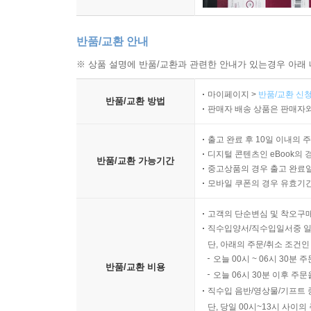
반품/교환 안내
※ 상품 설명에 반품/교환과 관련한 안내가 있는경우 아래 
마이페이지 >
반품/교환 신청
반품/교환 방법
판매자 배송 상품은 판매자와
출고 완료 후 10일 이내의 
디지털 콘텐츠인 eBook의 
반품/교환 가능기간
중고상품의 경우 출고 완료일
모바일 쿠폰의 경우 유효기간(
고객의 단순변심 및 착오구
직수입양서/직수입일서중 일
단, 아래의 주문/취소 조건인
오늘 00시 ~ 06시 30분 
반품/교환 비용
오늘 06시 30분 이후 주문
직수입 음반/영상물/기프트 
단, 당일 00시~13시 사이