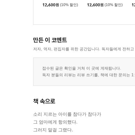
신호 대기
12,600
원
(10% 할인)
12,600
원
(10% 할인)
1
조금만 조금만
물컵을 보며 재떨이
수족관
언덕의 동화
만든 이 코멘트
먼지와 이파리
너는 쉽게 속는다
저자, 역자, 편집자를 위한 공간입니다. 독자들에게 전하고
데리러 온다는 말
죄와 벌
접수된 글은 확인을 거쳐 이 곳에 게재됩니다.
독자 분들의 리뷰는 리뷰 쓰기를, 책에 대한 문의는 1:
4부 돌아가는 길에, 돌아가도 좋으냐고
카나리아 노란 새
집인가 아닌가
책 속으로
담배와 사과로 겨울
장마와 사루비아
소리 지르는 아이를 참다가 참다가
불가능한 휴식
그 엄마에게 항의했다.
외눈박이 놀이터
그러지 말걸 그랬다.
주춤거리다