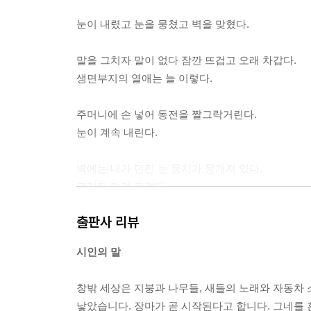
정물
눈이 내렸고 눈을 뭉쳤고 벽을 맞혔다.
옮겨 가는 불
나는 자연인이다
말을 그치자 말이 없다 잠깐 뜨겁고 오래 차갑다.
좋은 날
생면부지의 열애는 늘 이렇다.
자전
이런 귀가
주머니에 손 넣어 동전을 짤그락거린다.
눈이 계속 내린다.
해설
삶의 리듬과 언어의 미학
벽에는 내가 던진 눈 뭉치가 뭉개져 있다.
- 고봉준 (문학평론가)
그러지 말걸 그랬다.
--- 「그러지 말걸」 중에서
출판사 리뷰
시인의 말
강릉이나 삼척으로 가자고 했지
서울에서 멀어지면 우린 아주 행복할 거라고
창밖 세상은 지붕과 나무들, 새들의 노래와 자동차 
거짓말로 안내하던 택시 기사에게
낳았습니다. 장마가 곧 시작된다고 합니다. 그네를