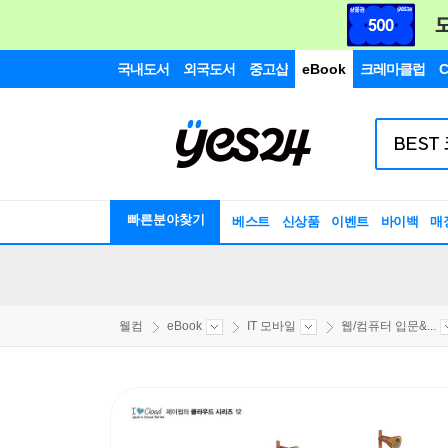
국내도서
외국도서
중고샵
eBook
크레마클럽
C
빠른분야찾기
베스트
신상품
이벤트
바이백
매
웰컴
eBook
IT 모바일
웹/컴퓨터 입문&...