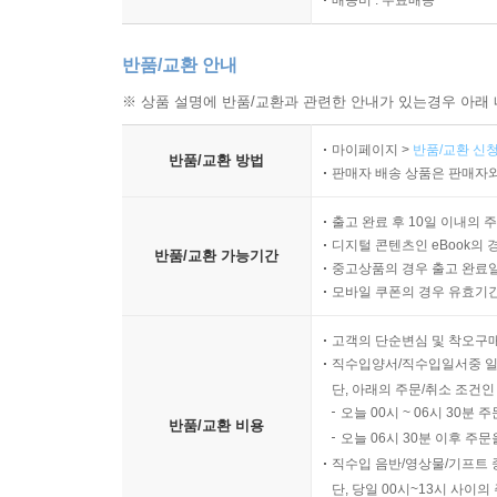
반품/교환 안내
※ 상품 설명에 반품/교환과 관련한 안내가 있는경우 아래 
마이페이지 >
반품/교환 신청
반품/교환 방법
판매자 배송 상품은 판매자와
출고 완료 후 10일 이내의 
디지털 콘텐츠인 eBook의 
반품/교환 가능기간
중고상품의 경우 출고 완료일
모바일 쿠폰의 경우 유효기간(
고객의 단순변심 및 착오구
직수입양서/직수입일서중 일
단, 아래의 주문/취소 조건인
오늘 00시 ~ 06시 30분 
반품/교환 비용
오늘 06시 30분 이후 주문
직수입 음반/영상물/기프트 
단, 당일 00시~13시 사이