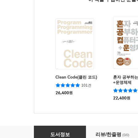
Clean Code(클린 코드)
혼자 공부하는
+운영체제
101건
26,400
원
22,400
원
프라이빗 클라우드 서비스
도서정보
리뷰/한줄평
(0/0)