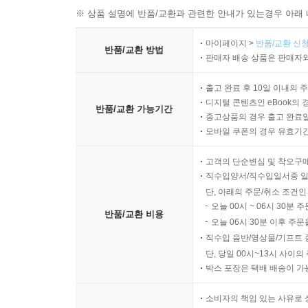
※ 상품 설명에 반품/교환과 관련한 안내가 있는경우 아래 
마이페이지 >
반품/교환 신청
반품/교환 방법
판매자 배송 상품은 판매자와
출고 완료 후 10일 이내의 
디지털 콘텐츠인 eBook의 
반품/교환 가능기간
중고상품의 경우 출고 완료일
모바일 쿠폰의 경우 유효기간(
고객의 단순변심 및 착오구
직수입양서/직수입일서중 일
단, 아래의 주문/취소 조건인
오늘 00시 ~ 06시 30분 
반품/교환 비용
오늘 06시 30분 이후 주문
직수입 음반/영상물/기프트 
단, 당일 00시~13시 사이
박스 포장은 택배 배송이 가
소비자의 책임 있는 사유로 