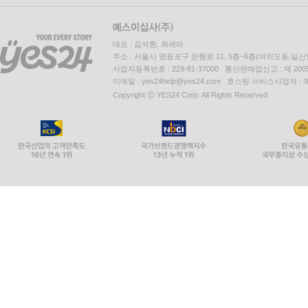
대표 : 김석환, 최세라
주소 : 서울시 영등포구 은행로 11, 5층~6층(여의도동,일신
사업자등록번호 : 229-81-37000 통신판매업신고 : 제 200
이메일 : yes24help@yes24.com 호스팅 서비스사업자 :
Copyright ⓒ YES24 Corp. All Rights Reserved.