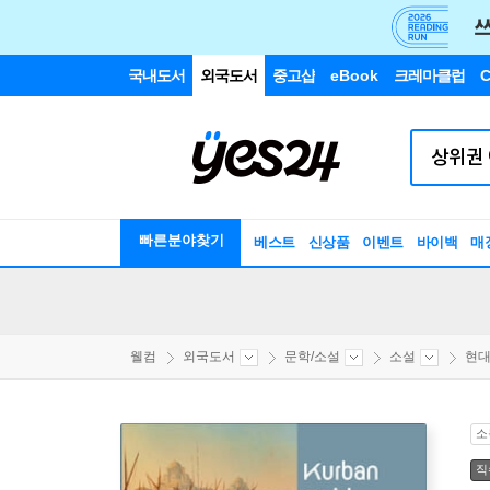
국내도서
외국도서
중고샵
eBook
크레마클럽
C
빠른분야찾기
베스트
신상품
이벤트
바이백
매
웰컴
외국도서
문학/소설
소설
현
소
직