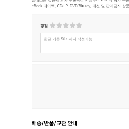
클래스는 첫번째 회차 주문확정 시점부터 마지막 회차 주문
eBook 페이백, CD/LP, DVD/Blu-ray, 패션 및 판매금
평점
한글 기준 50자까지 작성가능
배송/반품/교환 안내