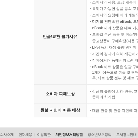
소비자의 사용, 포장 개봉에 
복제가 가능한 상품 등의 포장을 
소비자의 요청에 따라 개별
디지털 컨텐츠인 eBook, 
eBook 대여 상품은 대여 기
모바일 쿠폰 등록 후 취소/환
반품/교환 불가사유
중고상품이 구매확정(자동 
LP상품의 재생 불량 원인이 기
시간의 경과에 의해 재판매가
전자상거래 등에서의 소비자
eBook 세트 상품은 일괄 
1개의 상품으로 취급 및 판매
우, 세트 상품 전부 및 세트
상품의 불량에 의한 반품, 교
소비자 피해보상
준하여 처리됨
환불 지연에 따른 배상
대금 환불 및 환불 지연에 
회사소개
인재채용
이용약관
개인정보처리방침
청소년보호정책
도서홍보안내