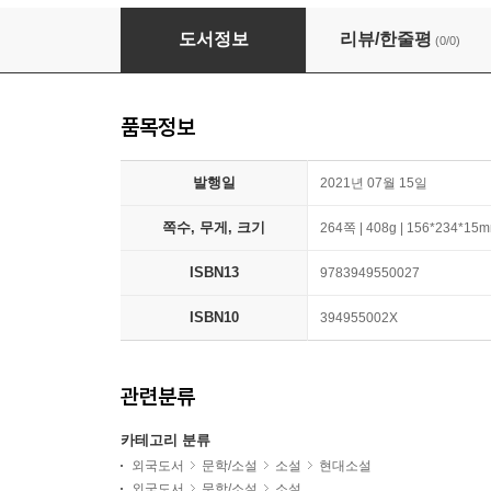
Das Madchen vom Goldenen Horn
도서정보
리뷰/한줄평
(0/0)
품목정보
발행일
2021년 07월 15일
쪽수, 무게, 크기
264쪽 | 408g | 156*234*15
ISBN13
9783949550027
ISBN10
394955002X
관련분류
카테고리 분류
외국도서
문학/소설
소설
현대소설
외국도서
문학/소설
소설