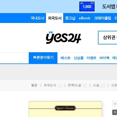
국내도서
외국도서
중고샵
eBook
크레마클럽
C
빠른분야찾기
베스트
신상품
이벤트
바이백
매
웰컴
외국도서
문학/소설
소설
고
소
직