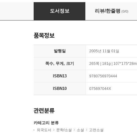
Winesburg, Ohio
도서정보
리뷰/한줄평
(0/0)
품목정보
발행일
2005년 11월 01일
쪽수, 무게, 크기
265쪽 | 181g | 107*175*28
ISBN13
9780756970444
ISBN10
075697044X
관련분류
카테고리 분류
외국도서
문학/소설
소설
고전소설