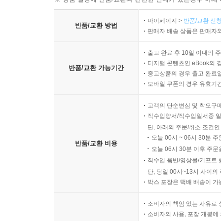
마이페이지 >
반품/교환 신청
반품/교환 방법
판매자 배송 상품은 판매자와
출고 완료 후 10일 이내의 
디지털 콘텐츠인 eBook의 
반품/교환 가능기간
중고상품의 경우 출고 완료일
모바일 쿠폰의 경우 유효기간(
고객의 단순변심 및 착오구
직수입양서/직수입일서중 일
단, 아래의 주문/취소 조건인
오늘 00시 ~ 06시 30분 
반품/교환 비용
오늘 06시 30분 이후 주문
직수입 음반/영상물/기프트 
단, 당일 00시~13시 사이
박스 포장은 택배 배송이 가
소비자의 책임 있는 사유로 
소비자의 사용, 포장 개봉에 