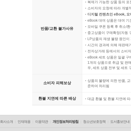
복제가 가능한 상품 등의 포장을 
소비자의 요청에 따라 개별
디지털 컨텐츠인 eBook, 
eBook 대여 상품은 대여 기
모바일 쿠폰 등록 후 취소/환
반품/교환 불가사유
중고상품이 구매확정(자동 
LP상품의 재생 불량 원인이 기
시간의 경과에 의해 재판매가
전자상거래 등에서의 소비자
eBook 세트 상품은 일괄 
1개의 상품으로 취급 및 판매
우, 세트 상품 전부 및 세트
상품의 불량에 의한 반품, 교
소비자 피해보상
준하여 처리됨
환불 지연에 따른 배상
대금 환불 및 환불 지연에 
회사소개
인재채용
이용약관
개인정보처리방침
청소년보호정책
도서홍보안내