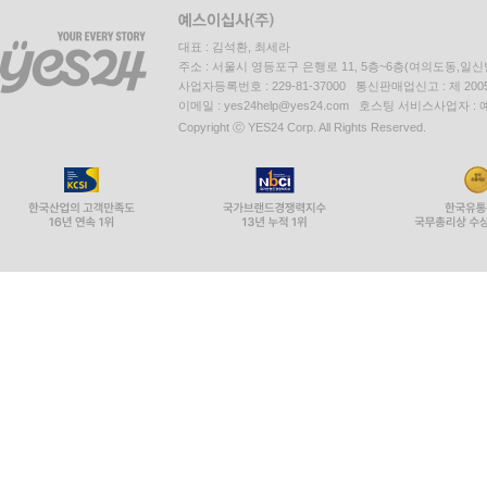
대표 : 김석환, 최세라
주소 : 서울시 영등포구 은행로 11, 5층~6층(여의도동,일신
사업자등록번호 : 229-81-37000 통신판매업신고 : 제 200
이메일 : yes24help@yes24.com 호스팅 서비스사업자 :
Copyright ⓒ YES24 Corp. All Rights Reserved.