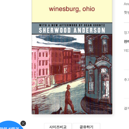
And
첫
정
판
Y
추
결
사이즈비교
공유하기