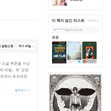
이 책이 담긴
리스트
더보기
a********g
님의 리스트
은경
 알림신청
작가 파일
상 소설 부문을 수상
의 비밀』로 ‘교양
본 안국사 초조대장
펼쳐보기