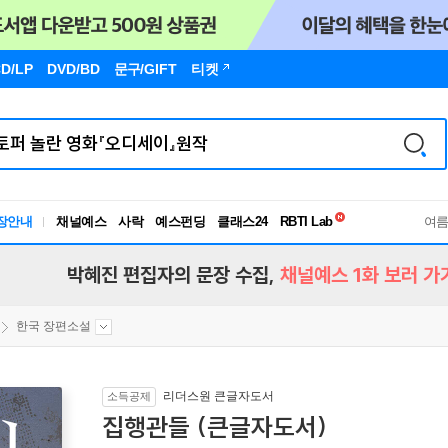
D/LP
DVD/BD
문구
/GIFT
티켓
독서유형검사
RBTI Lab
장안내
채널예스
사락
예스펀딩
클래스24
독서유형검사
여
박혜진 편집자의 문장 수집,
채널예스 1화 보러 가
한국 장편소설
리더스원 큰글자도서
소득공제
집행관들 (큰글자도서)