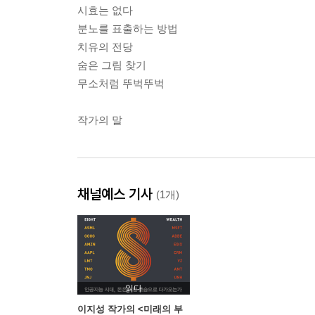
시효는 없다
분노를 표출하는 방법
치유의 전당
숨은 그림 찾기
무소처럼 뚜벅뚜벅
작가의 말
채널예스 기사
(1개)
읽다
이지성 작가의 <미래의 부