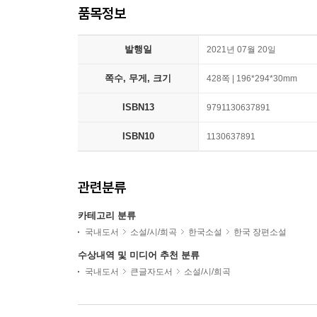
품목정보
발행일
2021년 07월 20일
쪽수, 무게, 크기
428쪽 | 196*294*30mm
ISBN13
9791130637891
ISBN10
1130637891
관련분류
카테고리 분류
국내도서
소설/시/희곡
한국소설
한국 장편소설
수상내역 및 미디어 추천 분류
국내도서
큰글자도서
소설/시/희곡