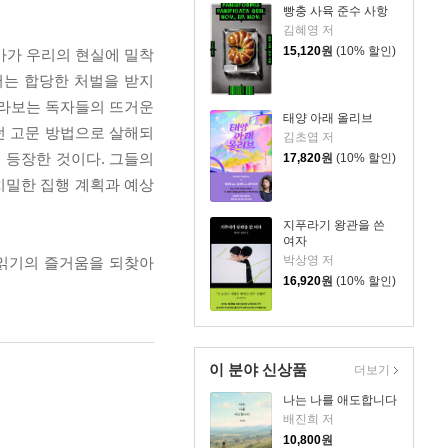
빵충 사육 준수 사항
김혜영 저
15,120
원
(10% 할인)
가가 우리의 현실에 밀착
서는 합당한 처벌을 받지
바라보는 독자들의 뜨거운
태양 아래 올리브
던 고문 방법으로 살해되
김초엽 저
 등장한 것이다. 그들의
17,820
원
(10% 할인)
치밀한 집행 계획과 예상
지푸라기 왕관을 쓴
여자
박상영 저
 읽기의 즐거움을 되찾아
16,920
원
(10% 할인)
이 분야 신상품
더보기
나는 나를 애도합니다
배진희 저
10,800
원