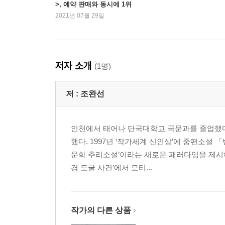
>, 예약 판매와 동시에 1위
기록
2021년 07월 29일
저자 소개
(1명)
저 :
조완선
인천에서 태어나 단국대학교 국문과를 졸업했다.
했다. 1997년 ‘작가세계 신인상’에 중편소설
문화 추리소설’이라는 새로운 패러다임을 제시하
경 도굴 사건’에서 모티...
작가의 다른 상품