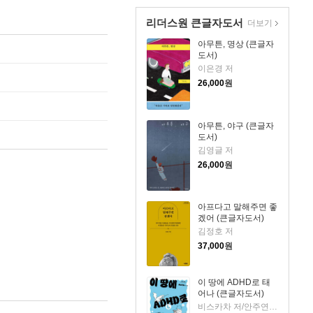
리더스원 큰글자도서
더보기
아무튼, 명상 (큰글자
도서)
이은경 저
26,000
원
아무튼, 야구 (큰글자
도서)
김영글 저
26,000
원
아프다고 말해주면 좋
겠어 (큰글자도서)
김정호 저
37,000
원
이 땅에 ADHD로 태
어나 (큰글자도서)
비스카차 저/안주연 감수