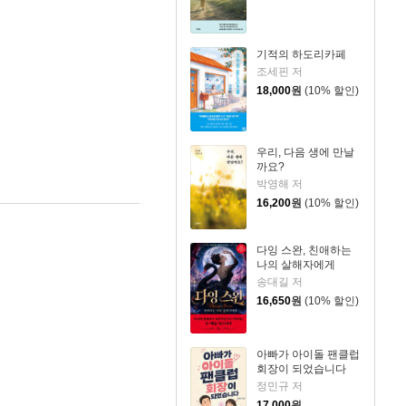
기적의 하도리카페
조세핀 저
18,000
원
(10% 할인)
우리, 다음 생에 만날
까요?
박영해 저
16,200
원
(10% 할인)
다잉 스완, 친애하는
나의 살해자에게
송대길 저
16,650
원
(10% 할인)
아빠가 아이돌 팬클럽
회장이 되었습니다
정민규 저
17,000
원