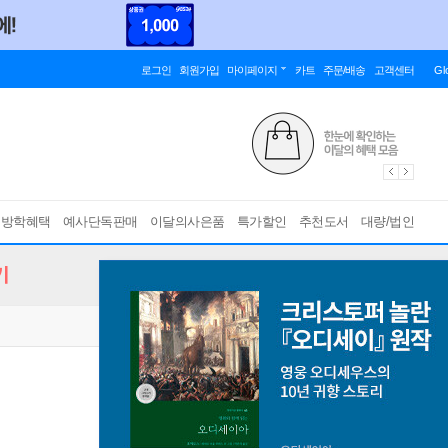
로그인
회원가입
마이페이지
카트
주문/배송
고객센터
Gl
름방학혜택
예사단독판매
이달의사은품
특가할인
추천도서
대량/법인
기