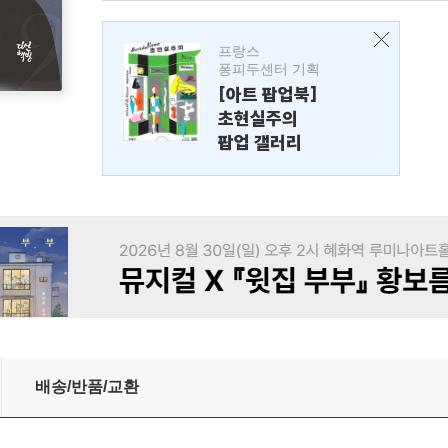
프랑스
퐁피두센터 기획
[아트 팝업북]
초현실주의
팝업 갤러리
배송/반품/교환