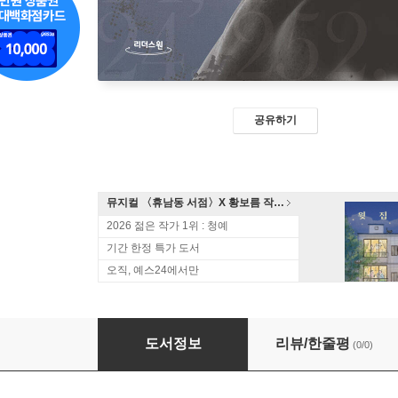
공유하기
뮤지컬 〈휴남동 서점〉X 황보름 작가 북토크
2026 젊은 작가 1위 : 청예
기간 한정 특가 도서
오직, 예스24에서만
집행관들 (큰글자도서)
도서정보
리뷰/한줄평
(0/0)