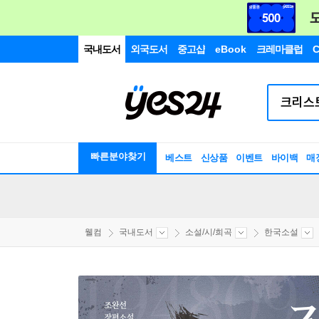
국내도서
외국도서
중고샵
eBook
크레마클럽
C
빠른분야찾기
베스트
신상품
이벤트
바이백
매
웰컴
국내도서
소설/시/희곡
한국소설