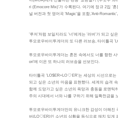
ri (Emocore Mix)'가 수록된다. 여기에 정규 2집 '혼돈의
널 버전과 첫 영어곡 'Magic'을 포함,'Anti-Romantic
'루저'처럼 보일지라도 '너'에게는 '러버'가 되고 싶은
투모로우바이투게더의 또 다른 러브송, 타이틀곡 'LO$
투모로우바이투게더는 혼돈 속에서도 너를 향한 사랑만은 확실하
ori'에 이은 또 하나의 러브송을 선보인다.
타이틀곡 'LO$ER=LO♡ER'는 세상의 시선으로는
되고 싶은 소년의 마음을 표현했다. 세계의 습격 
함께 도망가고 싶은 소년의 욕망과 충동을 로맨틱하게 
주의 시대에서 너와 나를 구하기 위해 일확천금을 노
투모로우바이투게더만의 유니크한 감성이 더해진 곡 제
버(LO♡ER)인 소년의 상황을 등식으로 재치 있게 