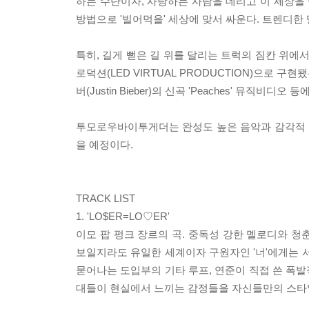
하는 수단이자, 사랑하는 사람을 데리고 이 세상을 
방법으로 '빌어먹을' 세상에 맞서 싸운다. 트렌디한
특히, 길게 뻗은 길 위를 달리는 트럭의 짐칸 위에
로덕션(LED VIRTUAL PRODUCTION)으로 구현
버(Justin Bieber)의 신곡 'Peaches' 뮤직비디오
투모로우바이투게더는 완성도 높은 음악과 감각적 
을 예정이다.
TRACK LIST
1. 'LO$ER=LO♡ER'
이모 팝 펑크 장르의 곡. 중독성 강한 멜로디와 청
보일지라도 유일한 세계이자 구원자인 '너'에게는 서
묻어나는 도입부의 기타 루프, 연준이 직접 쓴 폭발
대들이 현실에서 느끼는 감정들을 자신들만의 스타