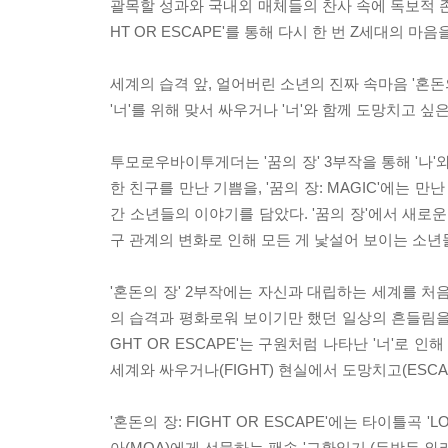
괄목할 성과와 국내외 매체들의 찬사 속에 독보적 존
HT OR ESCAPE'를 통해 다시 한 번 Z세대의 마음
세계의 습격 앞, 얼어버린 소년의 진짜 속마음 '혼돈의 장
'너'를 위해 맞서 싸우거나 '너'와 함께 도망치고 싶
투모로우바이투게더는 '꿈의 장' 3부작을 통해 '나'와
한 친구를 만난 기쁨을, '꿈의 장: MAGIC'에는 만
간 소년들의 이야기를 담았다. '꿈의 장'에서 새로운 시리
구 관계의 변화로 인해 모든 게 낯설어 보이는 소년
'혼돈의 장' 2부작에는 자신과 대립하는 세계를 처음
의 습격과 평화로워 보이기만 했던 일상의 흔들림을 경
GHT OR ESCAPE'는 구원처럼 나타난 '너'로 
세계와 싸우거나(FIGHT) 현실에서 도망치고(ESCA
'혼돈의 장: FIGHT OR ESCAPE'에는 타이틀
아(MOA)에게 선물하는 팬송 '교환일기 (두밧두 와리와리)',