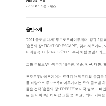
카테고리 분류
CD/LP
가요
댄스
음반소개
'2021 글로벌 대세' 투모로우바이투게더, 정규 2집 리패
'혼돈의 장: FIGHT OR ESCAPE', '맞서 싸우거
타이틀곡 'LO$ER=LO♡ER', '루저'처럼 보일지라도
그룹 투모로우바이투게더(수빈, 연준, 범규, 태현, 휴닝카
투모로우바이투게더는 트렌디한 멜로디와 공감을 불
를 바탕으로 투모로우바이투게더는 주요 글로벌 차트에
들은 전작 '혼돈의 장: FREEZE'로 미국 빌보드 메
는 등 데뷔 3년 차 K-팝 그룹 중 '최고', '최다' 기록