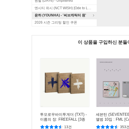
원필 (DAY6) - Unpiltered
엔시티 위시 (NCT WISH) [Ode to Love]
윤하 (YOUNHA) - '써브캐릭터 원'
2026 시즌 그리팅 할인 쿠폰
이 상품을 구입하신 분
투모로우바이투게더 (TXT) -
세븐틴 (SEVENTEE
이름의 장: FREEFALL [3종
앨범 10집 : FML [C
중 1종 랜덤발송]
r.]
13건
353