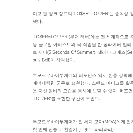
이모 팝 펑크 장르의 'LO$ER=LO♡ER'는 중
냈다.
'LO$ER=LO♡ER'(루저 러버)에는 전 세계적으로 주목
등 글로벌 아티스트의 곡 작업을 한 송라이터 빌리 월시(Bill
브 서머(5 Seconds Of Summer), 셀레나 고메즈(
ouis Bell)이 참여했다.
투모로우바이투게더의 퍼포먼스 역시 한층 강력해졌
에너제틱한 군무로 표현했다. 스탠드 마이크를 활용해
운 다섯 멤버의 모습을 동시에 느낄 수 있다. 퍼포먼스
'LO♡ER'를 표현한 구간이 포인트.
투모로우바이투게더가 전 세계 모아(MOA)에게 전
첫 번째 팬송 '교환일기 (두밧두 와리와리)'