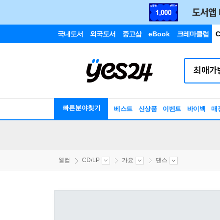
국내도서
외국도서
중고샵
eBook
크레마클럽
C
빠른분야찾기
베스트
신상품
이벤트
바이백
매
웰컴
CD/LP
가요
댄스