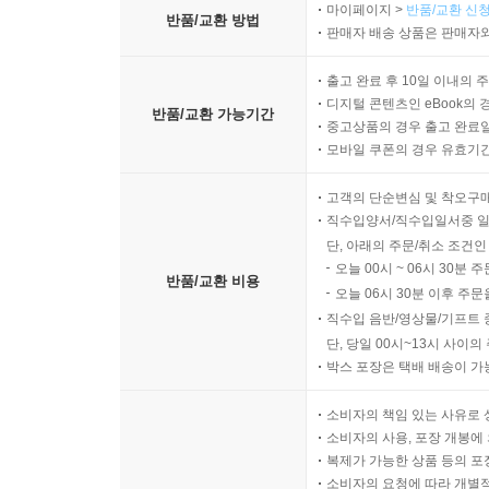
마이페이지 >
반품/교환 신청
반품/교환 방법
판매자 배송 상품은 판매자와
출고 완료 후 10일 이내의 
디지털 콘텐츠인 eBook의 
반품/교환 가능기간
중고상품의 경우 출고 완료일
모바일 쿠폰의 경우 유효기간(
고객의 단순변심 및 착오구
직수입양서/직수입일서중 일
단, 아래의 주문/취소 조건인
오늘 00시 ~ 06시 30분 
반품/교환 비용
오늘 06시 30분 이후 주문
직수입 음반/영상물/기프트 
단, 당일 00시~13시 사이
박스 포장은 택배 배송이 가
소비자의 책임 있는 사유로 
소비자의 사용, 포장 개봉에 
복제가 가능한 상품 등의 포장을 
소비자의 요청에 따라 개별