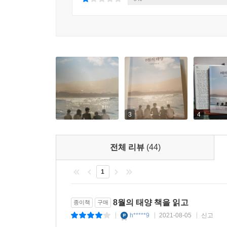
3
4
전체 리뷰
(44)
1
8월의 태양 책을 읽고
종이책
구매
h*****9
2021-08-05
신고
|
|
|