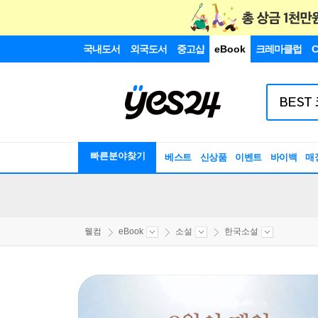
국내도서
외국도서
중고샵
eBook
크레마클럽
C
빠른분야찾기
베스트
신상품
이벤트
바이백
매
웰컴
eBook
소설
한국소설