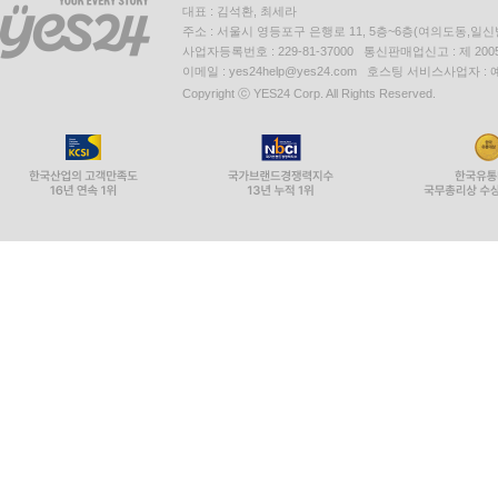
대표 : 김석환, 최세라
주소 : 서울시 영등포구 은행로 11, 5층~6층(여의도동,일신
사업자등록번호 : 229-81-37000 통신판매업신고 : 제 200
이메일 : yes24help@yes24.com 호스팅 서비스사업자 :
Copyright ⓒ YES24 Corp. All Rights Reserved.