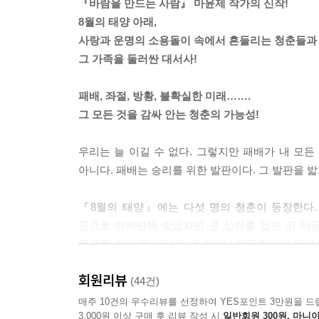
『바람을 만드는 사람』 마윤제 작가의 신작!
8월의 태양 아래,
사랑과 운명의 소용돌이 속에서 흔들리는 청춘들과
그 가족을 둘러싼 대서사!
패배, 좌절, 방황, 불확실한 미래…….
그 모든 것을 감싸 안는 청춘의 가능성!
우리는 늘 이길 수 없다. 그렇지만 패배가 내 모든
아니다. 패배는 승리를 위한 발판이다. 그 발판을 
『8월의 태양』에는 다섯 명의 청춘이 등장한다.
꿈으로 반짝반짝 빛났지만 큰 상처를 입은 뒤 마
목표를 찾게 된 변태석, 스쳐지나간 무화와의 인연
방식으로 빛나고 있다. 어둠을 녹이는 8월의 태양처
회원리뷰
(44건)
운명의 난바다를 헤쳐 나갈 용기가 있는가?
매주 10건의 우수리뷰를 선정하여 YES포인트 3만원을 드
3,000원 이상 구매 후 리뷰 작성 시
일반회원 300원, 마니아