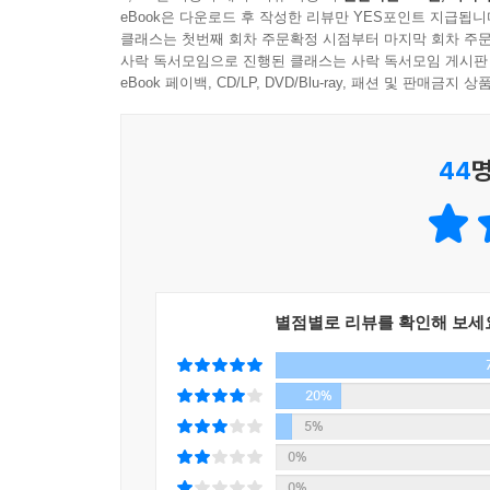
eBook은 다운로드 후 작성한 리뷰만 YES포인트 지급됩니
『8월의 태양』은 항구도시 청춘들이 일련의 사건을
클래스는 첫번째 회차 주문확정 시점부터 마지막 회차 주문
고래잡이를 나갔다가 사고로 돌아오지 못한 아버지
사락 독서모임으로 진행된 클래스는 사락 독서모임 게시판
재혼하는 모습을 보며 삶이 송두리째 흔들린다. 
eBook 페이백, CD/LP, DVD/Blu-ray, 패션 및 판매금
게다가 그토록 증오한 강태호의 실체를 알고 연이어
겪게 될 패배를 두려워하지 않을 것이다.
44
명
사람의 성장은 어느 한 가지 사건으로만 이루어지
두려워해도 결국 그 시간을 양분 삼아 성장한 동찬
얻고자 하는 것은 무엇인가? 『8월의 태양』을 읽은 
"(…) 청춘들은 아무것도 가진 게 없다. 그에 비
별점별로 리뷰를 확인해 보세
비대칭이다. 그러나 관점을 슬쩍 비틀어보면 그 
사람들이 할 수 있는 일은 생각보다 많지 않다. 
그래서 비록 아무것도 가진 게 없지만, 무한한 가
20%
특권이며 권리일지 모른다는 생각이 든다. (…)"
5%
―저자의 말 중에서
0%
0%