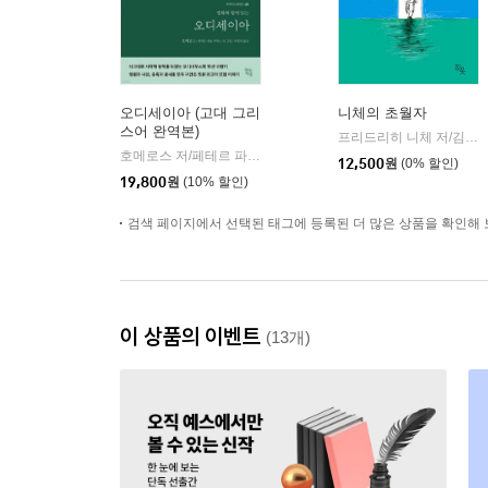
오디세이아 (고대 그리
니체의 초월자
스어 완역본)
프리드리히 니체 저/김철 편역
호메로스 저/페테르 파울 루벤스 그림/박문재 역
현대지성
|
12,500
원
(0% 할인)
19,800
원
(10% 할인)
검색 페이지에서 선택된 태그에 등록된 더 많은 상품을 확인해 
이 상품의 이벤트
(13개)