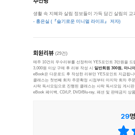
추천평
안전한 식탁을 만드는 살림 정보까지
생활 속 지혜와 살림 정보들이 가득 담긴 살림의 
정리, 청소와 함께 살림에서 가장 큰 비중을 차지
- 홍은실 (『슬기로운 미니멀 라이프』 저자)
식재료에 관한 정보는 건강, 안전과 직결된 중요한 
저자는 살림 초보 시절, 쌀눈에 곰팡이가 생긴 줄
바라는 마음으로” 책을 썼다고 말한다. 쌀에 생
제거해야 하는지, 썩은 생강을 왜 먹으면 안 되는지
회원리뷰
(29건)
식품들의 성분 분석표에서 무엇을 확인해야 하는지도
매주 10건의 우수리뷰를 선정하여 YES포인트 3만원을 드
또한, 간소한 한 끼를 위한 초간단 레시피와 함께
3,000원 이상 구매 후 리뷰 작성 시
일반회원 300원, 마니아
소소한 요리팁 등도 빼놓지 않고 수록했다. 이제 요
eBook은 다운로드 후 작성한 리뷰만 YES포인트 지급됩니
클래스는 첫번째 회차 주문확정 시점부터 마지막 회차 주문
사락 독서모임으로 진행된 클래스는 사락 독서모임 게시판
버려지는 것을 줄이고, 재사용하고, 마지막까지 쓴다
eBook 페이백, CD/LP, DVD/Blu-ray, 패션 및 판매금
오늘부터 시작하는 레스 웨이스트 라이프
저자는 ‘미니멀 라이프’를 실천하고 있는데, 비
29
명
없었다고 말한다. 그러나 살림은 소비의 최전선에
재사용할 수 있는 방법을 찾고, 마지막 쓰임을 다하
『오전의 살림 탐구』에는 저자가 궁리해온 레