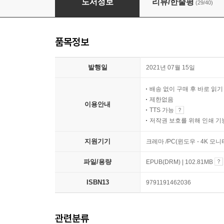
도서정보
리뷰/한줄평
(29/40)
품목정보
발행일
2021년 07월 15일
배송 없이 구매 후 바로 읽
제한없음
이용안내
TTS 가능
저작권 보호를 위해 인쇄 기
지원기기
크레마 /PC(윈도우 - 4K 모
파일/용량
EPUB(DRM) | 102.81MB
ISBN13
9791191462036
관련분류