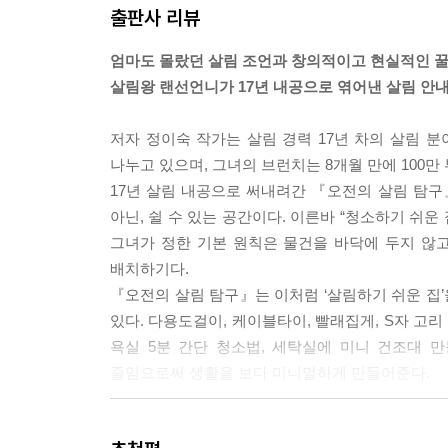
출판사 리뷰
복된다. 좀 더 쉽게, 좀 더 간단하게 살림을 간소화
---p.79 「빨래 가볍게 줄이기」 중에서
엄마도 몰랐던 살림 조언과 창의적이고 현실적인 꿀
살림왕 랜선언니가 17년 내공으로 엮어낸 살림 안
“10년이 훨씬 넘은 살림 경력자는 쇼핑을 절대 서
생길 때면 시간을 두고 단점부터 찾는다. 제품명과 
저자 정이숙 작가는 살림 경력 17년 차의 살림 
는 진짜 정보를 얻을 수 있다. 모든 쇼핑몰의 후기
나누고 있으며, 그녀의 브런치는 8개월 만에 100
---p.145 「빨래 건조기 없는 집」 중에서
17년 살림 내공으로 써내려간 『오전의 살림 탐구
아닌, 쉴 수 있는 공간이다. 이른바 “청소하기 쉬운
“엄마가 감당해온 김장의 무게를 짐작해본다. 아직
그녀가 정한 기본 원칙은 물건을 바닥에 두지 않
깊이였을까. 나는 그런 엄마가 될 수 있을까. 엄마
배치하기다.
의 김장 김치에서 신기하게도 엄마의 김치맛이 났다.
『오전의 살림 탐구』는 이처럼 ‘살림하기 쉬운 집’을
있다. 다용도걸이, 케이블타이, 빨래집게, S자 고
---p.310 「김장 독립, 살림이 깊어진다」
욕실 5분 간단 청소법, 세탁실에 미니 건조대 
줄임으로써 생활을 보다 미니멀하게 만들어준다.
간소하지만 건강한 한 끼 레시피부터