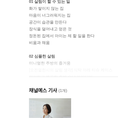
01 살림이 할 수 있는 일
화가 쌓이지 않는 집
마음이 너그러워지는 집
공간이 습관을 만든다
장식을 덜어내고 얻은 것
정돈된 집에서 아이는 제 할 일을 한다
비움과 채움
02 심플한 살림
미니멀한 주방의 즐거움
[오전열한시의 살림 생각] 식탁 아래 티슈 케이스
편리하고 깨끗한 주방 수납 아이디어
때로는 집에서 뷔페를
채널예스 기사
매일매일 쾌적한 욕실
(1개)
욕실 5분 간단 청소법
조금 더 넓게 쓰는 세탁 공간
[오전열한시의 살림 생각] 건조를 위한 발코니 공간
빨래 가볍게 줄이기