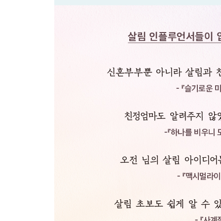
간소한 한 끼를 위한 초간단 레시피
- 시판 스프에 영양 더하기, 브로콜리 스프
- 속이 든든한 감자 스프
- 참 쉬운 사과잼
- 치즈와 식빵만으로 맛있는 한 끼, 치즈 토스트
- 양배추 남김없이 다 먹는 법, 양배추쌈
- 불 없이 만드는 여름 반찬, 깻잎지
- 쫀득한 무수분 감자조림
- 더 쉽고 맛있게 만드는 돈가스
- 없으면 섭섭한 양파 고추 장아찌
- 쉬운 나물요리 1, 애호박 새우젓 볶음
- 쉬운 나물요리 2, 무나물
- 닭가슴살 레시피 1, 닭고기 장조림
- 닭가슴살 레시피 2, 마크니 커리
- 한여름의 행복, 서리태 콩국수
- 영양 가득 되비지 김치찌개
- 라면만큼 쉬운 김치고명 국수