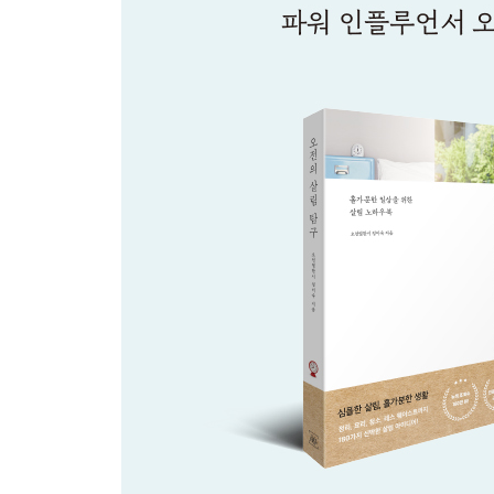
재활용을 고려한 소비 습관
[오전열한시의 살림 생각] 일회용 용기 대신 그릇에
04 건강한 살림
스테인리스 팬의 모든 것
건강을 위한 식기 관리법
제품 뒷면을 봐야 하는 이유
더 건강하고 안전한 식재료 손질법
담근 물 세척법
유기농이 더 비싸다는 편견
온도를 낮추는 여름 살림
따뜻하게 건강하게, 겨울 살림
숨은 먼지 비우기
화학물질로부터 안전하게 살림하기
[오전열한시의 살림 생각] 공기 청정기와 플라즈마 
05 맛있는 살림