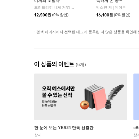
니체의 초월자
독하게 돈 공부
프리드리히 니체 저/김철 편역
히읏
박소연 저
메이븐
|
|
12,500
원
(0% 할인)
16,100
원
(0% 할인)
검색 페이지에서 선택된 태그에 등록된 더 많은 상품을 확인해 
이 상품의 이벤트
(6개)
한 눈에 보는 YES24 단독 선출간
e
상시
상