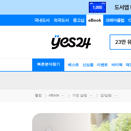
국내도서
외국도서
중고샵
eBook
크레마클럽
C
빠른분야찾기
베스트
신상품
이벤트
바이백
매
웰컴
eBook
가정 살림
집/살림