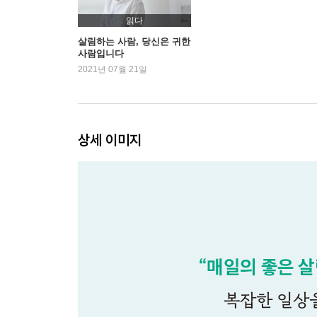
정리정돈의 시작, 현관
읽다
휴식을 위한 침실 공간
살림하는 사람, 당신은 귀한
사람입니다
자기 주도 정리가 되는 아이 방 만들기
2021년 07월 21일
멀티탭과 케이블 정리 아이디어
[오전열한시의 살림 생각] 색칠해서 감추기
03 살리는 살림
상세 이미지
오래된 목화솜 요를 다시 꺼낸 날
수납용품도 결국 짐이다
생활 속 작은 실천, 레스 웨이스트 라이프
업사이클링에 감각 더하기
에코백의 '에코'한 활용법
살림에 재미를 더해주는 대체용품 찾기
버리기 전에 한 번 더!
구멍 난 고무장갑도 다시 보자
빨래 건조기 없는 집
분리배출, 별거 아니지만 대단한 일