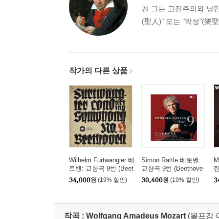
친 그는 고전주의와 낭만
(聖人)" 또는 "악성"(樂
작가의 다른 상품
Wilhelm Furtwangler 베
Simon Rattle 베토벤:
M
토벤: 교향곡 9번 (Beet
교향곡 9번 (Beethove
린
hoven: Symphony No.
n: Symphony No. 9) [H
스
34,000
원
(19% 할인)
30,400
원
(19% 할인)
3
9) [UHQCD]
QCD]
n
1
D
작곡 :
Wolfgang Amadeus Mozart
(볼프강 