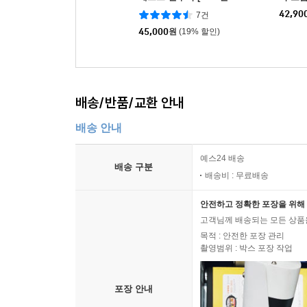
녹음] - 글렌 굴드 (Bach:
(J. S.
42,90
7건
Goldberg Variations)[L
h Suit
P]
45,000
원
(19% 할인)
배송/반품/교환 안내
배송 안내
예스24 배송
배송 구분
배송비 : 무료배송
안전하고 정확한 포장을 위해 
고객님께 배송되는 모든 상품을
목적 : 안전한 포장 관리
촬영범위 : 박스 포장 작업
포장 안내