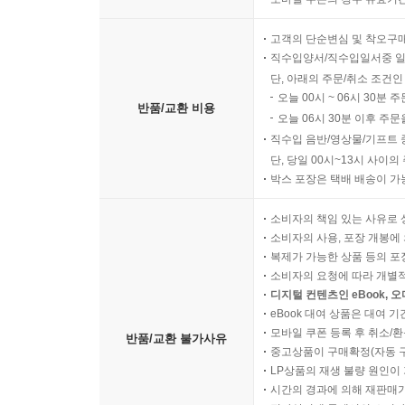
고객의 단순변심 및 착오구
직수입양서/직수입일서중 일
단, 아래의 주문/취소 조건인
오늘 00시 ~ 06시 30분 
반품/교환 비용
오늘 06시 30분 이후 주문
직수입 음반/영상물/기프트 
단, 당일 00시~13시 사이
박스 포장은 택배 배송이 가
소비자의 책임 있는 사유로 
소비자의 사용, 포장 개봉에 
복제가 가능한 상품 등의 포장을 
소비자의 요청에 따라 개별
디지털 컨텐츠인 eBook, 
eBook 대여 상품은 대여 기
모바일 쿠폰 등록 후 취소/환
반품/교환 불가사유
중고상품이 구매확정(자동 
LP상품의 재생 불량 원인이 기
시간의 경과에 의해 재판매가