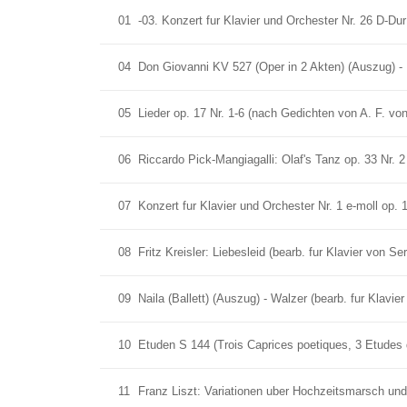
01
-03. Konzert fur Klavier und Orchester Nr. 26 D-
04
Don Giovanni KV 527 (Oper in 2 Akten) (Auszug) -
05
Lieder op. 17 Nr. 1-6 (nach Gedichten von A. F. v
06
Riccardo Pick-Mangiagalli: Olaf's Tanz op. 33 Nr. 2
07
Konzert fur Klavier und Orchester Nr. 1 e-moll op.
08
Fritz Kreisler: Liebesleid (bearb. fur Klavier von S
09
Naila (Ballett) (Auszug) - Walzer (bearb. fur Klavi
10
Etuden S 144 (Trois Caprices poetiques, 3 Etudes d
11
Franz Liszt: Variationen uber Hochzeitsmarsch u