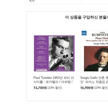
룩백
이 상품을 구입하신 분
Paul Tortelier 1953년 파리 리
Sergio Gallo 안
사이틀 - 로카텔리 / 마르탱 /
인: 피아노 작품집 (A
브람스: 첼로 작품집 (Locatell
binstein: Piano Mus
13,700
원
(19% 할인)
16,900
원
(19% 할인
i / Martin / Brahms: Cello Wo
Caprices, Op. 21; S
rks)
s, Op. 51)