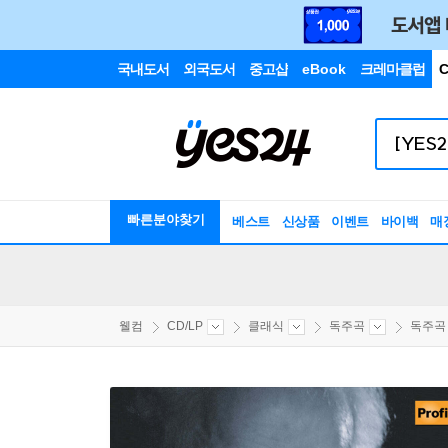
국내도서
외국도서
중고샵
eBook
크레마클럽
C
빠른분야찾기
베스트
신상품
이벤트
바이백
매
웰컴
CD/LP
클래식
독주곡
독주곡 