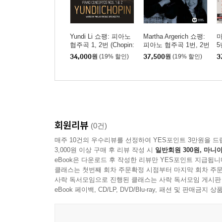
Yundi Li 쇼팽: 피아노
Martha Argerich 쇼팽:
마
협주곡 1, 2번 (Chopin:
피아노 협주곡 1번, 2번
5
Piano Concertos Op. 1
(Chopin: Piano Concert
음
34,000
원
(19% 할인)
37,500
원
(19% 할인)
3
1, 21) [UHQCD]
os Nos. 1 & 2) [SACD
h
Hybrid]
o
H
회원리뷰
(0건)
매주 10건의 우수리뷰를 선정하여 YES포인트 3만원을 드
3,000원 이상 구매 후 리뷰 작성 시
일반회원 300원, 마니아
eBook은 다운로드 후 작성한 리뷰만 YES포인트 지급됩니
클래스는 첫번째 회차 주문확정 시점부터 마지막 회차 주문
사락 독서모임으로 진행된 클래스는 사락 독서모임 게시판
eBook 페이백, CD/LP, DVD/Blu-ray, 패션 및 판매금