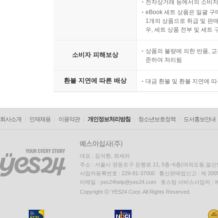
전자상거래 등에서의 소비자
eBook 세트 상품은 일괄 
1개의 상품으로 취급 및 판매
우, 세트 상품 전부 및 세트
상품의 불량에 의한 반품, 교
소비자 피해보상
준하여 처리됨
환불 지연에 따른 배상
대금 환불 및 환불 지연에 
회사소개
인재채용
이용약관
개인정보처리방침
청소년보호정책
도서홍보안내
대표 : 김석환, 최세라
주소 : 서울시 영등포구 은행로 11, 5층~6층(여의도동,일신
사업자등록번호 : 229-81-37000 통신판매업신고 : 제 200
이메일 : yes24help@yes24.com 호스팅 서비스사업자 :
Copyright ⓒ YES24 Corp. All Rights Reserved.