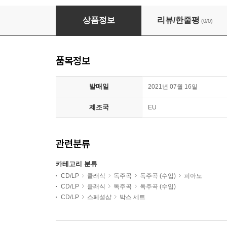
빌헬름 박하우스 에디션 (Wilhelm Backhaus Editio
상품정보
리뷰/한줄평
(0/0)
품목정보
발매일
2021년 07월 16일
제조국
EU
관련분류
카테고리 분류
CD/LP
클래식
독주곡
독주곡 (수입)
피아노
CD/LP
클래식
독주곡
독주곡 (수입)
CD/LP
스페셜샵
박스 세트