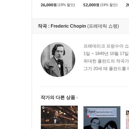
올린 소나타집 (Mozart:
(Mozart: Complete Pia
(
26,000
원
(19% 할인)
52,000
원
(19% 할인)
2
Violin Sonatas) [SACD
no Trios)
Hybrid]
작곡 :
Frederic Chopin
(프레데릭 쇼팽)
프레데리크 프랑수아 쇼팽(프랑
1일 ~ 1849년 10월
위대한 폴란드의 작곡가
그가 20세 때 폴란드를 
작가의 다른 상품