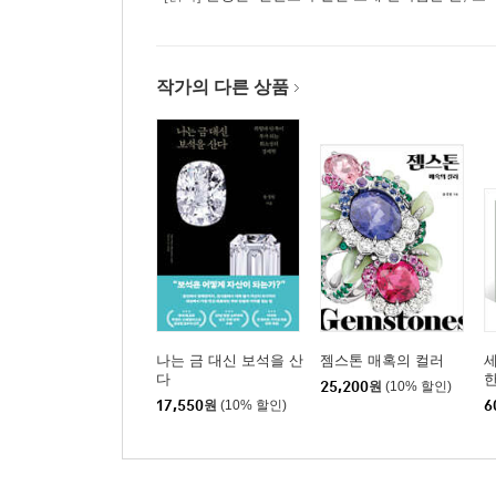
작가의 다른 상품
나는 금 대신 보석을 산
젬스톤 매혹의 컬러
다
한
25,200
원
(10% 할인)
17,550
원
(10% 할인)
6