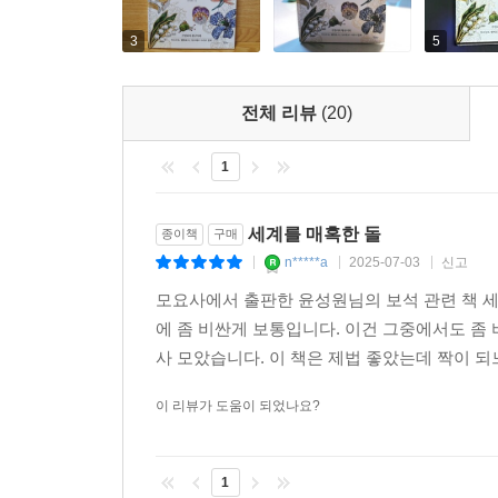
20세기는 주얼리의 황금시대!
3
5
그 혁신과 창의의 눈부신 역사
전체 리뷰
(20)
20세기 주얼리의 역사는 그야말로 파란만장의 역사다
아니기 때문이다. 특히 20세기 초에 창의적인 
1
장식미술사에서는 주얼리의 역사가 소략하게 다뤄
사조는 주얼리를 빼고는 결코 논할 수 없다. 이 책
세계를 매혹한 돌
종이책
구매
n*****a
2025-07-03
신고
|
|
|
다루기 까다로운 금속인 플래티넘을 완벽하게 정
모요사에서 출판한 윤성원님의 보석 관련 책 세
끌어올린 벨에포크 시대의 주얼리, 그리고 주얼리
에 좀 비싼게 보통입니다. 이건 그중에서도 좀 
주얼리는 세기말과 세기 초의 인류를 동시에 매혹시
사 모았습니다. 이 책은 제법 좋았는데 짝이 
제1차 세계대전이라는 악몽을 겪은 후 기술 문명
융합된 아르데코 주얼리는 백 년이 훌쩍 지난 
이 리뷰가 도움이 되었나요?
관심을 받고 있다. 한편 대공황과 제2차 세계대전
인류의 마음을 위로해준 긍정의 스토리와 혁신적인 
1