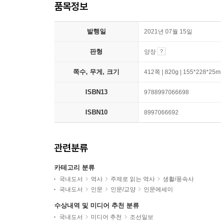
품목정보
발행일
2021년 07월 15일
판형
양장
쪽수, 무게, 크기
412쪽 | 820g | 155*228*25
ISBN13
9788997066698
ISBN10
8997066692
관련분류
카테고리 분류
국내도서
역사
주제로 읽는 역사
생활/풍속사
국내도서
인문
인문/교양
인문에세이
수상내역 및 미디어 추천 분류
국내도서
미디어 추천
조선일보