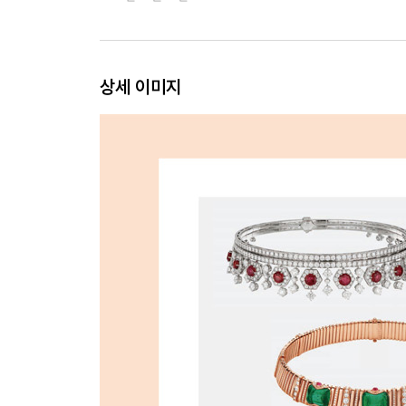
TIP 소련의 다이아몬드 과잉 재고가 낳은 이터니티
TIP 샴페인 다이아몬드의 탄생
16 ‘디스코 시대’와 모던 주얼리
TIP 세계적인 아시아의 주얼러, 월리스 챈과 신디 
상세 이미지
17 21세기 현재, 주얼리의 지속 가능성을 꿈꾸며
TIP 합성 다이아몬드의 종류: HPHT vs CVD
주얼리 타임라인
참고문헌
찾아보기