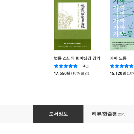
법륜 스님의 반야심경 강의
가짜 노동
114건
17,550
원
(10% 할인)
15,120
원
(10
세계를 매혹한 돌
도서정보
리뷰/한줄평
(20/3)