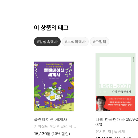
이 상품의 태그
#일상속역사
#보석의역사
#주얼리
플랜테이션 세계사
나의 한국현대사 1959-2
020
기획집단 MOIM 글/김지하 그림
도서출판그림씨
|
유시민 저
돌베개
|
15,120
원
(10% 할인)