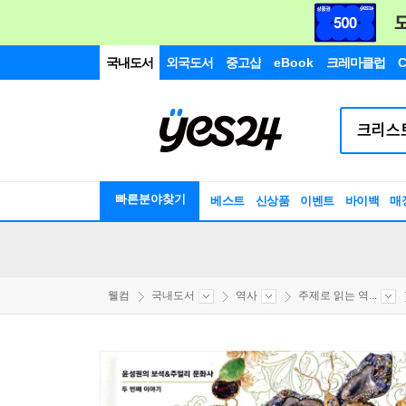
국내도서
외국도서
중고샵
eBook
크레마클럽
C
빠른분야찾기
베스트
신상품
이벤트
바이백
매
웰컴
국내도서
역사
주제로 읽는 역...