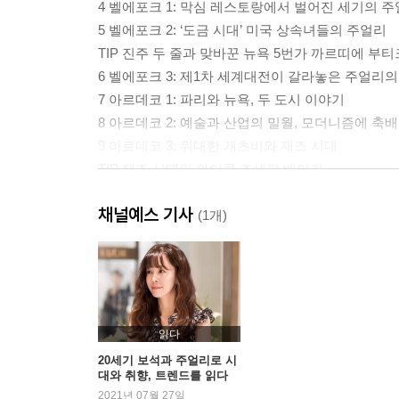
4 벨에포크 1: 막심 레스토랑에서 벌어진 세기의 
5 벨에포크 2: ‘도금 시대’ 미국 상속녀들의 주얼리
TIP 진주 두 줄과 맞바꾼 뉴욕 5번가 까르띠에 부티
6 벨에포크 3: 제1차 세계대전이 갈라놓은 주얼리의
7 아르데코 1: 파리와 뉴욕, 두 도시 이야기
8 아르데코 2: 예술과 산업의 밀월, 모더니즘에 축배
9 아르데코 3: 위대한 개츠비와 재즈 시대
TIP 재즈 시대의 아이콘 조세핀 베이커
10 아르데코 4: 아르데코에 스며든 동방의 향기, 
채널예스 기사
TIP 컬렉터들의 주얼리 ‘투티 프루티’
(1개)
11 아르데코 5: 주얼리 업계여, 대공황을 극복하라!
12 코스튬 주얼리의 흥행사, 할리우드 여배우
13 ‘레트로 시대’의 다이아몬드 딜레마
TIP 히틀러가 뜯어 간 러시아의 호박방은 어디에?
14 전 세계를 세뇌시킨 한 줄의 카피, 다이아몬드는
읽다
15 주얼리의 ‘라 돌체 비타 시대’
20세기 보석과 주얼리로 시
대와 취향, 트렌드를 읽다
TIP 일본 열도를 사로잡은 다이아몬드 반지
2021년 07월 27일