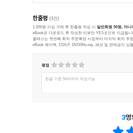
20세기를 전쟁의 시기로 기억하게 만든 두 차례
낳기도 했다. 군수 물자로 전용된 플래티넘 대신 주
한줄평
참신한 디자인을 탄생시켰다. 또 제2차 세계대
(3건)
가장 먼저 개발하는 쾌거를 올리기도 했다.
1,000원 이상 구매 후 한줄평 작성 시
일반회원 50원, 마니
eBook은 다운로드 후 작성한 리뷰만 YES포인트 지급됩니
클래스는 첫번째 회차 주문확정 시점부터 마지막 회차 주문
이 주얼리의 황금시대는 럭셔리 주얼리 브랜드들의
eBook 페이백, CD/LP, DVD/Blu-ray, 패션 및 판매금
살아남을 수 있었던 비결, 미래를 내다보는 안목, 
배출한 파리와 뉴욕 두 도시 사이의 숨겨진 밀월
주얼리의 위엄도 색다른 관전 포인트가 될 것이다
평점
근대에 접어들어 영국 왕실과 180도 다른 운명을 
한글 기준 50자까지 작성가능
21세기 주얼리는 어디로 향하는가?
지속 가능성과 윤리적 채굴의 핵심 이슈
2020년에 시작된 팬데믹은 우리에게 지난 과거
3
명
보석에서도 예외는 아니다. 블러드 다이아몬드의 
영향을 끼쳤다. 천연 다이아몬드와 구분조차 어려운
빈티지 주얼리가 핫한 카테고리로 부상했다. 21