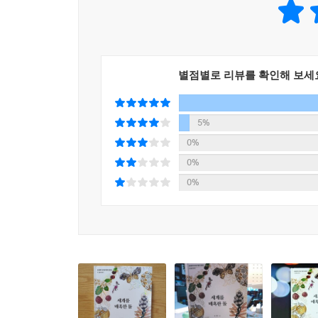
럭셔리 브랜드에서 제공한 역사적인 주얼리 사진들은
국내 최고의 주얼리 스토리텔러가 풀어내는
보석과 주얼리 문화사, 그 두 번째 이야기
별점별로 리뷰를 확인해 보세
이 책은 2020년에 출간된 윤성원의 보석&주얼리
클레오파트라부터 러시아 제국의 마지막 차르까지 
5%
황금시대라 할 아르누보, 벨에포크, 아르데코, 레트
0%
0%
이 책의 저자 윤성원은 국내 최고의 ‘주얼리 스
0%
풀어내며 무궁무진한 주얼리의 세계를 정복해간다.
세계적인 주얼러와 앤티크/빈티지 주얼리 숍을 직
스페셜리스트로서 유수의 럭셔리 브랜드인 까르띠에
요청하고 있다.
경매의 신기록을 갈아치운 역대급 주얼리, 럭셔리
풍성한 경험담은 주얼리의 역사라는 인문학의 접시