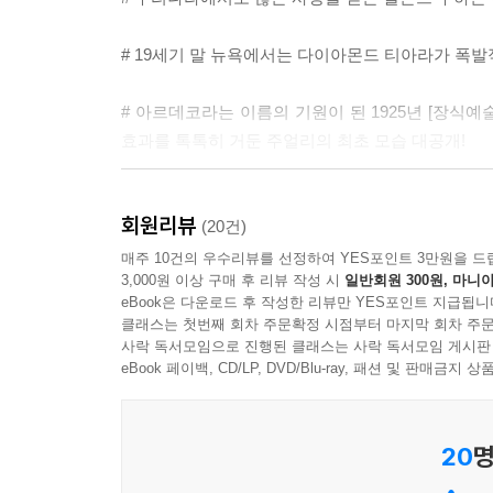
# 19세기 말 뉴욕에서는 다이아몬드 티아라가 폭발
# 아르데코라는 이름의 기원이 된 1925년 [장식
효과를 톡톡히 거둔 주얼리의 최초 모습 대공개!
# 영화 [바람과 함께 사라지다]에서 여주인공 비
회원리뷰
(20건)
# 결혼 예물 하면 다이아몬드 반지가 절로 떠오르는
매주 10건의 우수리뷰를 선정하여 YES포인트 3만원을 드
3,000원 이상 구매 후 리뷰 작성 시
일반회원 300원, 마니아
전 드비어스의 홍보 전략이 여전히 유효하다는 증거
eBook은 다운로드 후 작성한 리뷰만 YES포인트 지급됩니
클래스는 첫번째 회차 주문확정 시점부터 마지막 회차 주문
# 요즘 세대가 선망하는 까르띠에의 러브 팔찌를 디
사락 독서모임으로 진행된 클래스는 사락 독서모임 게시판
eBook 페이백, CD/LP, DVD/Blu-ray, 패션 및 판매금
보석은 단지 재력을 과시하는 사치품이 아니다. 
더욱 빛나고 가치 있게 만든다. 보석의 숨겨진 역사
20
명
20세기 보석과 주얼리에 관한 거의 모든 것을 
융합을 상징하는 아이콘으로서 20세기 주얼리의 흥