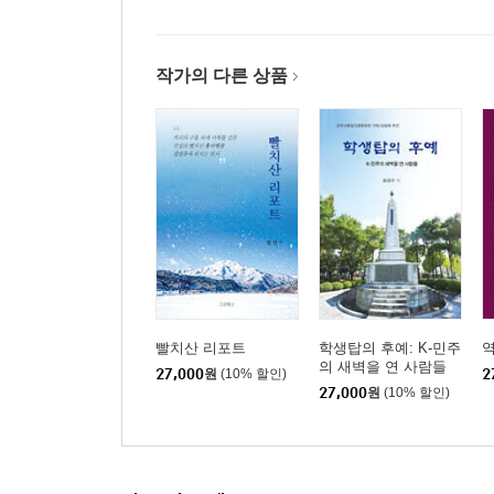
Tip 4 신재효와 호메로스
6부 500년 왕조의 파국
작가의 다른 상품
1 왕조의 위기
2 대원군의 시기, 조선이 잃은 것 두 가지
3 왕조의 몰락
4 일어서는 민중
5 새야 새야 파랑새야
Tip 1 비숍, 『조선과 그 이웃 나라들』
빨치산 리포트
학생탑의 후예: K-민주
에필로그 우리에게도 잘못은 있었다
의 새벽을 연 사람들
27,000
원
(10% 할인)
2
주
27,000
원
(10% 할인)
참고문헌