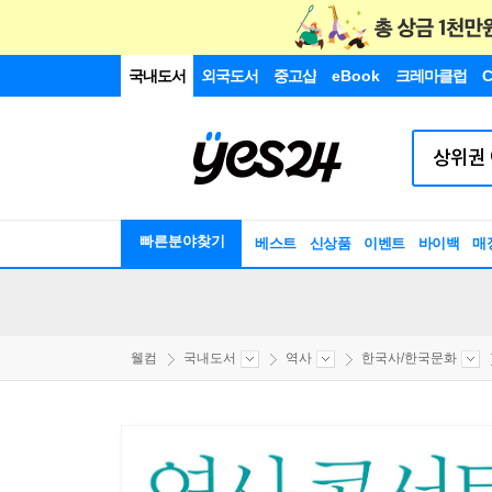
국내도서
외국도서
중고샵
eBook
크레마클럽
C
빠른분야찾기
베스트
신상품
이벤트
바이백
매
웰컴
국내도서
역사
한국사/한국문화