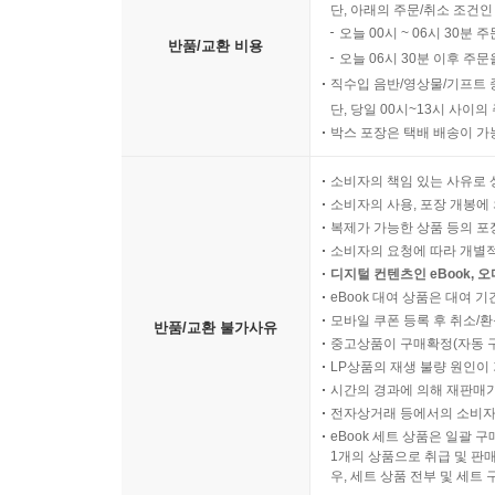
단, 아래의 주문/취소 조건인
오늘 00시 ~ 06시 30분 
지배자들이 당대의 문제를 외면하면 민중이 고통받
반품/교환 비용
오늘 06시 30분 이후 주문
살고자 일어선 소인배가 아니었다. 모두가 세상을
직수입 음반/영상물/기프트 
역동적인 민족이었다. 평시에는 제 잇속만 차리는
단, 당일 00시~13시 사이
휩쓸어버리는 모습을 나는 지난 역사에서 보았다.
박스 포장은 택배 배송이 가
‘에필로그’ 중에서
소비자의 책임 있는 사유로 
소비자의 사용, 포장 개봉에 
누구의 시선으로 어디를 바라볼 것인가
복제가 가능한 상품 등의 포장을 
역사적 사건을 둘러싼 다양한 접근
소비자의 요청에 따라 개별
디지털 컨텐츠인 eBook, 
eBook 대여 상품은 대여 기
역사는 주체의 시각과 의도에 따라 다르게 해석되
모바일 쿠폰 등록 후 취소/환
반품/교환 불가사유
역사적 사건을 다각도에서 접근한다. 임진왜란
중고상품이 구매확정(자동 
이순신의 시각(『난중일기』)과 왜란 당시 산으로
LP상품의 재생 불량 원인이 기
같지만 결이 다른 고뇌를 섬세하게 들여다본다.
시간의 경과에 의해 재판매가
전자상거래 등에서의 소비자
eBook 세트 상품은 일괄 
주관성의 함정에 빠지지 않기 위해 조선왕조의 인
1개의 상품으로 취급 및 판매
이순신과 그리스의 테미스토클레스, 서경덕과 코
우, 세트 상품 전부 및 세트