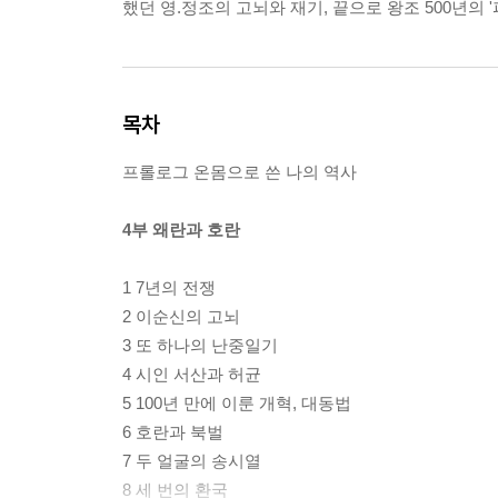
했던 영.정조의 고뇌와 재기, 끝으로 왕조 500년의 '
목차
프롤로그 온몸으로 쓴 나의 역사
4부 왜란과 호란
1 7년의 전쟁
2 이순신의 고뇌
3 또 하나의 난중일기
4 시인 서산과 허균
5 100년 만에 이룬 개혁, 대동법
6 호란과 북벌
7 두 얼굴의 송시열
8 세 번의 환국