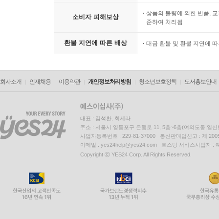
호메로스를 비교함으로써 조선왕조 500년의 역사를
상품의 불량에 의한 반품, 교
소비자 피해보상
준하여 처리됨
하루가 멀다 하고 한국사 해석과 기록에 관한 논
콘서트』를 통해 식민사관과 영웅사관을 넘어 비
환불 지연에 따른 배상
대금 환불 및 환불 지연에 
콘서트의 막이 내리면, 더 찾아보고 톺아보고 싶
콘서트는 아직 끝나지 않았다.
회사소개
인재채용
이용약관
개인정보처리방침
청소년보호정책
도서홍보안내
이 책의 특징
1. 흥미로운 구성
대표 : 김석환, 최세라
주소 : 서울시 영등포구 은행로 11, 5층~6층(여의도동,일신
조선사 500년의 거대한 흐름을 한 축으로 설정하
사업자등록번호 : 229-81-37000 통신판매업신고 : 제 200
인물들의 고뇌를 생생하게 묘사한다. 또한 구성을
이메일 : yes24help@yes24.com 호스팅 서비스사업자 :
Copyright ⓒ YES24 Corp. All Rights Reserved.
조선의 건국을 이야기했다면, 이 책은 조선의 정
두 사람의 결합이 조선의 건국을 이루는 과정을 흥
2. 이해를 돕는 보충설명
본문 중간에는 박스와 표를, 각 장 말미에는 ‘T