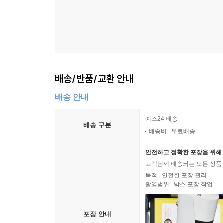
책(서문)은 김수영의 시로부터 시작한다. “나는 
역사라도 좋다”라는 구절에 이르러선 이해하기 
한국사를 배우지 못하는 한국인, 외국 여성(이사
헤아린다. “그날 밤 김수영은 잃어버린 역사를 다시 
저자에 따르면 조선의 역사가 위대한 까닭은 ‘
배송/반품/교환 안내
차치하고라도 선비들이 남긴 문집이 1만 권이 넘는
재해석·재구성한 결과물이다. 김수영이 잃어버린 역
배송 안내
두 권의 책에 오롯이 담았다.
예스24 배송
배송 구분
투쟁의 역사 Vs 기록의 역사
배송비 : 무료배송
식민사관과 영웅사관을 넘어
안전하고 정확한 포장을 위해 
고객님께 배송되는 모든 상품을
인간은 두 역사를 갖는다. 하나는 살며 사랑하고,
목적 : 안전한 포장 관리
세계를 해석해왔다. 이제 중요한 것은 세계를 변
촬영범위 : 박스 포장 작업
그런데 이제는 삶을 기록하는 일이 투쟁 못지않게
생각마저 든다. _2권 ‘에필로그’ 중에서
포장 안내