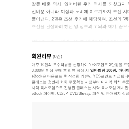
잘못 배운 역사, 잃어버린 우리 역사를 되찾고자 
선비뿐 아니라 여성과 노비에 이르기까지 조선 시
풀어낸다. 2권은 조선 후기에 해당하며, 조선의 '갱
조선을 건설하려 했던 영.정조의 고뇌와 재기, 끝으로 
“지배자들이 당대의 문제를 외면하면 민중이 고통
살고자 일어선 소인배가 아니었다. 모두가 세상을
회원리뷰
역동적인 민족이었다. 평시에는 제 잇속만 차리는
(0건)
휩쓸어버리는 모습을 나는 지난 역사에서 보았다. 우
매주 10건의 우수리뷰를 선정하여 YES포인트 3만원을 드
3,000원 이상 구매 후 리뷰 작성 시
일반회원 300원, 마니아
_‘에필로그’ 중에서
eBook은 다운로드 후 작성한 리뷰만 YES포인트 지급됩니
클래스는 첫번째 회차 주문확정 시점부터 마지막 회차 주문
위화도 회군에서 동학농민혁명까지,
사락 독서모임으로 진행된 클래스는 사락 독서모임 게시판
조선을 뒤흔든 ‘결정적 순간’
eBook 페이백, CD/LP, DVD/Blu-ray, 패션 및 판매금
‘결정적 순간’은 사진예술론에서 어떤 상황이나 인
앙리 카르티에 브레송이 사진집 서문에서 처음 
되었다. 『역사 콘서트』의 부제는 ‘황광우와 함