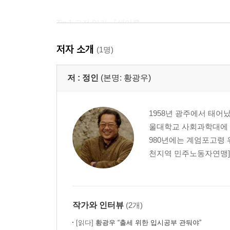
Tip 1 고전 읽기 『쇄미록』
Tip 2 조선과 서양의 만남
저자 소개
Tip 3 조선의 3대 도적
(1명)
5부 영조와 정조
저 :
정인
(본명: 황광우)
1 백성을 사랑한 왕들
1958년 광주에서 태어
2 재조在朝의 박문수, 재야在野의 이익
울대학교 사회과학대에 입
3 정조와 그의 사람들
980년에는 계엄포고령 
4 화성, 실학의 총화
천지역 민주노동자연맹]을 
5 정약용, 시대는 그를 버렸으나 그는 시대를 버리
6 조선의 부자들
Tip 1 1776년 그해 있었던 일
작가와 인터뷰
(2개)
Tip 2 철학 하는 여성, 임윤지당
Tip 3 진경과 토착
[읽다]
황광우 “출세 위한 입시공부 관둬야”