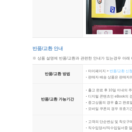
인간은 투쟁하는 역사와 기록하는 역사를 갖는다.
‘투쟁’만을 의미 있게 여기던 사람이라도 역사와 
된다. 저자는 시종일관 ‘식민사관 넘어서기’를
세계유산으로 등재하거나 영웅을 찾아 칭송한다고
민족주의가 강화된 교과서를 배포한다고 해서 식
읽어보라고 권한다. 세종은 왜 비밀리에 훈민정음
반품/교환 안내
「세종실록」을 살펴봐야 한다.
※ 상품 설명에 반품/교환과 관련한 안내가 있는경우 아래 
세상 어디에도 없는 뜨거운 민중
마이페이지 >
반품/교환 신청
반품/교환 방법
역사의 주인공이 되다
판매자 배송 상품은 판매자와
기존의 많은 역사서가 왕과 선비의 역사에 치중했다면
출고 완료 후 10일 이내의 
디지털 콘텐츠인 eBook의 
소작농과 노비의 땀 없이는 하루도 운영되지 않았
반품/교환 가능기간
중고상품의 경우 출고 완료일
저었다는 사실을 강조한다. 정조가 죽고 11년 만
모바일 쿠폰의 경우 유효기간(
동학농민혁명을 자세히 다루어 외세의 침략 못지
결정지었음을 강조한다.
고객의 단순변심 및 착오구
직수입양서/직수입일서중 일
혁명과 개혁을 단행한 각계각층의 리더십과 주체적인