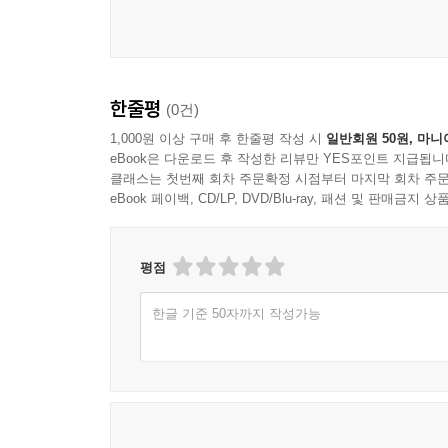
일으켰던 조선의 혁명적 리더들, 그들의 ‘결정적 순
정도전은 왜 이성계의 함주 막사를 찾았고 이성계
여론조사를 벌였는지, 이순신은 왜 그토록 공격받
한줄평
(0건)
축내지 않고 화성을 세웠는지, 이 밖에 이방원(태종),
김육, 송시열, 숙종, 영조, 박문수, 이익, 홍대용,
1,000원 이상 구매 후 한줄평 작성 시
일반회원 50원, 마니
eBook은 다운로드 후 작성한 리뷰만 YES포인트 지급됩니
행동을 했는지, 왕과 선비뿐 아니라 여성과 노비
클래스는 첫번째 회차 주문확정 시점부터 마지막 회차 주문
풀어낸다. 이 여정에서 독자는 역사에 기록되었으나 
eBook 페이백, CD/LP, DVD/Blu-ray, 패션 및 판매금
“역사는 아무리 더러운 역사라도 좋다”
잃어버린 ‘나의 역사’를 찾아
평점
한글 기준 50자까지 작성가능
비숍의 『조선과 그 이웃 나라들』을 읽은 그날 밤
고아가 잃어버린 부모를 만나면 무엇을 할 수 있
떨림을 그렇게 노래했던 것이다. “역사는 아무리 
울리는 추억이 있는 한 인간은 영원하고 사랑도 그렇다