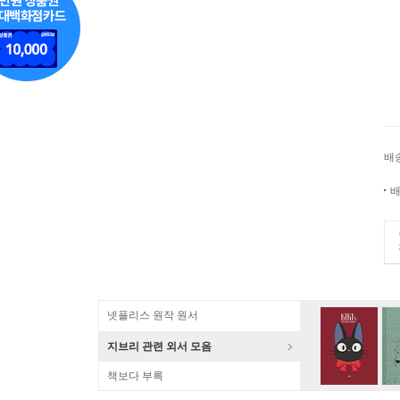
배
배
넷플리스 원작 원서
지브리 관련 외서 모음
책보다 부록