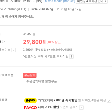
rds in 8 unique designs)
[ Mixed media product ]
바인딩 & 에디션 안내
tle Publishing(EDT)
Tuttle Publishing
2021년 10월 12일
번째 리뷰어가 되어주세요.
가
36,350원
29,800
원
매가
(18% 할인)
ES포인트
1,490원 (5% 적립) + 마니아추가적립
5만원이상 구매 시 2천원 추가적립
가혜택쿠폰
쿠폰받기
주문금액대별 할인쿠폰
제혜택
카카오페이
2,000원 즉시할인
일 400건, 4만원 이상
페이코
1% 할인
포인트 결제시