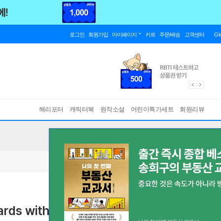
로그인
회원가입
마이페이지
카트
주문/배송
고객센터
Gl
해리포터
캐릭터북
원작소설
어린이특가세트
회원리뷰
ards with Envelopes
(4 1/2 x 3 inch blank