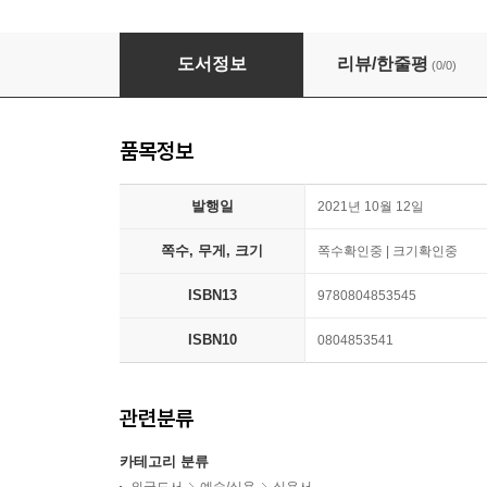
Cherry Blossoms, 40 Thank You Cards with
도서정보
리뷰/한줄평
(0/0)
품목정보
발행일
2021년 10월 12일
쪽수, 무게, 크기
쪽수확인중 | 크기확인중
ISBN13
9780804853545
ISBN10
0804853541
관련분류
카테고리 분류