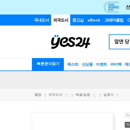
국내도서
외국도서
중고샵
eBook
크레마클럽
C
빠른분야찾기
베스트
신상품
이벤트
바이백
매
웰컴
외국도서
예술/실용
실용서
소
직