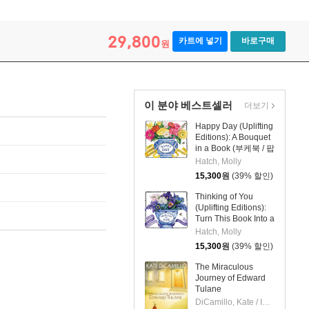
29,800
카트에 넣기
바로구매
원
이 분야 베스트셀러
더보기
Happy Day (Uplifting
Editions): A Bouquet
in a Book (부케북 / 팝
업북)
Hatch, Molly
15,300
원
(39% 할인)
Thinking of You
(Uplifting Editions):
Turn This Book Into a
Bouquet (부케북 / 팝
Hatch, Molly
업북)
15,300
원
(39% 할인)
The Miraculous
Journey of Edward
Tulane
DiCamillo, Kate / Ibatoulline, Bagram