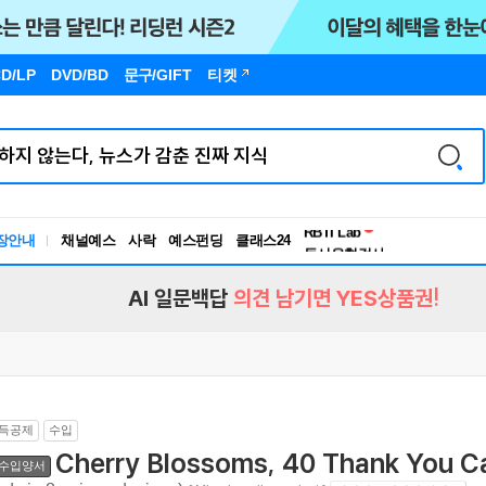
D/LP
DVD/BD
문구
/GIFT
티켓
독서유형검사
RBTI Lab
장안내
채널예스
사락
예스펀딩
클래스24
독서유형검사
AI 일문백답
의견 남기면 YES상품권!
득공제
수입
Cherry Blossoms, 40 Thank You C
수입양서