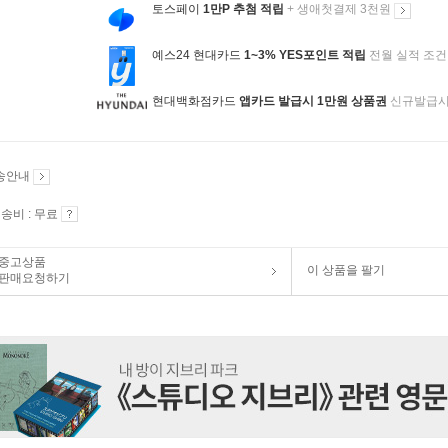
토스페이
1만P 추첨 적립
+ 생애첫결제 3천원
예스24 현대카드
1~3% YES포인트 적립
전월 실적 조건
현대백화점카드
앱카드 발급시 1만원 상품권
신규발급
송안내
송비 : 무료
중고상품
이 상품을 팔기
판매요청하기