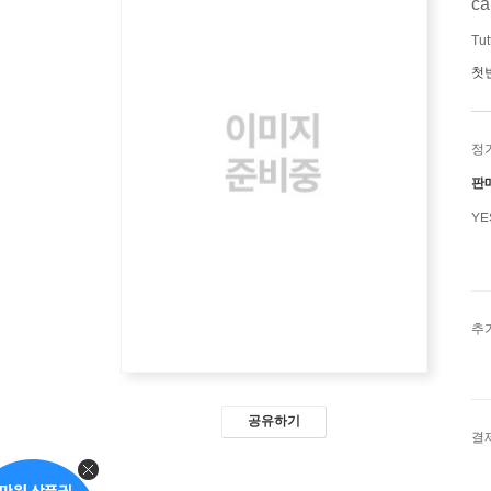
ca
Tut
첫
정
판
Y
추
공유하기
결