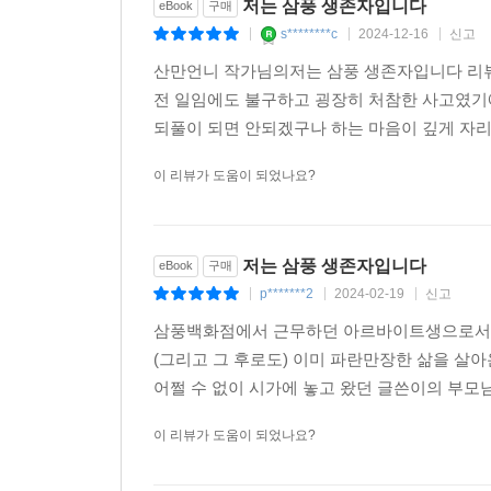
저는 삼풍 생존자입니다
eBook
구매
s********c
2024-12-16
신고
|
|
|
산만언니 작가님의저는 삼풍 생존자입니다 리
전 일임에도 불구하고 굉장히 처참한 사고였기
되풀이 되면 안되겠구나 하는 마음이 깊게 자
이 리뷰가 도움이 되었나요?
저는 삼풍 생존자입니다
eBook
구매
p*******2
2024-02-19
신고
|
|
|
삼풍백화점에서 근무하던 아르바이트생으로서 붕
(그리고 그 후로도) 이미 파란만장한 삶을 살
어쩔 수 없이 시가에 놓고 왔던 글쓴이의 부모님
이 리뷰가 도움이 되었나요?