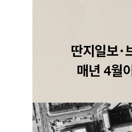
제4장. 상처가 상처를 끌어안을 때
삼풍과 세월호
상갓집 앞에서 옷깃을 여미는, 최소한의 배려
용서의 무게
진도 막사에서의 밤
자꾸만 설명을 요구하는 사람들
상처받은 이가 상처받은 이에게
계속 쓰고 말하기로 했다
살아남은 자에게 주어진 소명
| 에필로그 | 그럼에도 불구하고
| 부록 | 삼풍백화점 참사의 기록