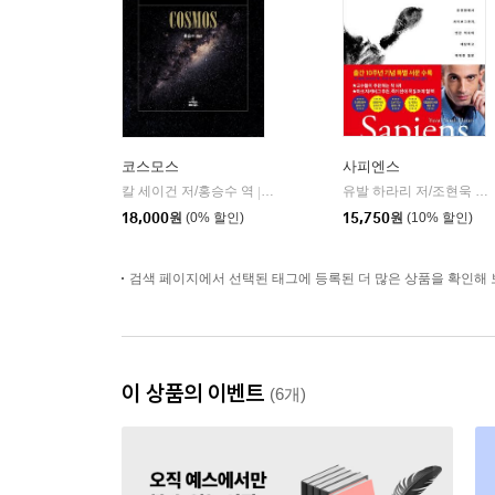
코스모스
사피엔스
칼 세이건 저/홍승수 역
사이언스북스
유발 하라리 저/조현욱 역/이태수 감수
|
18,000
원
(0% 할인)
15,750
원
(10% 할인)
검색 페이지에서 선택된 태그에 등록된 더 많은 상품을 확인해 
이 상품의 이벤트
(6개)