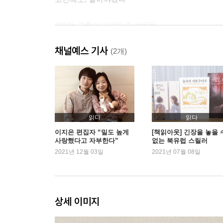
제2장. 고통이 가져다준 선물들
혼자 만드는 천국은 없다
채널예스 기사
벼랑 끝에서 붙잡혀버린 손
(2개)
슬프지 않던 모든 날이 행복이었음을
숨지 않기, 침묵하지 않기, 기록하기
무례하지 않게 온기를 전하는 법
담백하게 위로하는 마음
서로에게 기꺼이 기대면 안 될까
읽다
읽다
이지은 편집자 “밀도 높게
[책읽아웃] 긴장을 놓을 
사랑했다고 자부한다”
없는 북유럽 스릴러
제3장. 익숙한 비극 사이에서 건져 올린, 인간이라
2021년 12월 03일
2021년 07월 08일
나한테 왜 이런 일이 생겼을까
타인을 안다는 착각
위로는 행동이다
정신과 치료를 받는 일에 대하여
상세 이미지
다시 배워나가는 일상
밥 먹고 다니라는 말