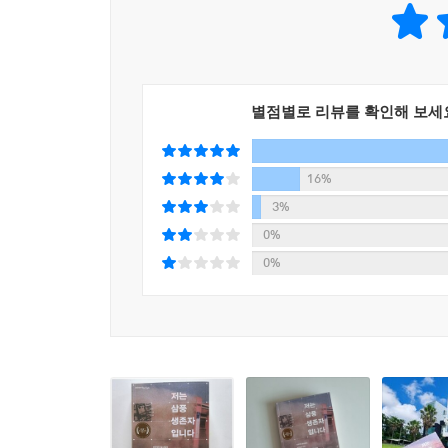
“한 사람이라도 제 글에 위로받을 수 있다면, 피를 
1995년 사고와 함께 봉인한 기억을 기어코 끄집어
이 책은 딴지일보 포털 사이트에 연재했던 〈저
집필까지 장장 3년에 가까운 시간이 걸렸다. “완
별점별로 리뷰를 확인해 보세
구름까지 전부 어제 일처럼” 또렷하게 기억나는 바
포기하지 않고 써내려가 결국에는 마침표를 찍었다
16%
고통스러워도 계속 글을 썼던 이유는 단 하나다. 살
3%
이름을 바꾸어가며 우리 사회에 나타났다. 특히 저자
0%
사건을 기점으로 ‘세상은 생존자가 침묵하는 딱 그만
0%
그는 자신이 겪은 불행이 우리 사회에서 반복되지
타인의 고통을 보듬는다. 또 다른 참사를 겪은 유
않고 타인을 껴안는 빛으로 승화시키는 그의 태도는