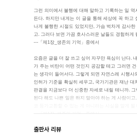
그런 의미에서 불행에 대해 말하고 기록하는 일 역시
든다. 하지만 내게는 이 글을 통해 세상에 꼭 하고
나게 불행한 시절도 있었지만, 가슴 벅차게 감사한
고. 그러다 보면 가끔 호사스러운 날들도 경험하게 될
---「제1장_생존의 기억」중에서
요즘은 글을 더 잘 쓰고 싶어 자꾸만 욕심이 난다. 
가 주는 비탄이 어떤 것인지 공감할 테고 그러면 건
는 생각이 들어서다. 그렇게 되면 자연스레 시행사
인허가 기준을 확실히 세우고, 국가기관은 재난 대
판결을 지금보다 더 신중한 자세로 내릴 테니까. 
된다 해도 나쁜 일은 하지 말아야 하는 게 사람이고
코 등가교환할 수 있는 게 아니라는 사실을 알게 될
---「제1장_생존의 기억」중에서
출판사 리뷰
지금 앓고 있는 불안과 우울이 전부 ‘삼풍 사고’에