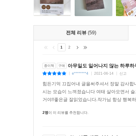
전체 리뷰
(59)
1
2
아무일도 일어나지 않는 하루하
종이책
구매
e********4
2021-06-14
신고
|
|
|
힘든기억 끄집어내 글을써주셔서 정말 감사합니
시는 모습이 느껴졌습니다 여태 살아오면서 슬
거야!!좋은글 잘읽었습니다.작가님 항상 행복
2명
이 이 리뷰를 추천합니다.