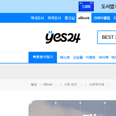
국내도서
외국도서
중고샵
eBook
크레마클럽
C
빠른분야찾기
베스트
신상품
이벤트
바이백
매
웰컴
eBook
사회 정치
사회학이해