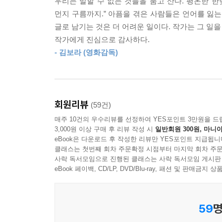
우리는 말할 수 없는 것들을 품고 산다. 평온한 한
2018년 4월, 〈세월호가 지겹다는 당신에게 삼풍
해도 뒤에서 던지는 돌을 피할 길이 없다. 그러니 
먼지 구름까지.” 아픔을 겪은 사람들은 언어를 잃는
참사는 일개 공무원까지 철저하게 조사하고 처벌
는 살 수 없다. 그러니 인간은 공동체 안에서 유기
글로 남기는 것은 더 어려운 일이다. 작가는 그 일
살았다는 고백이었다. 이 글은 같은 불행이 되풀
---「제3장_익숙한 비극 사이에서 건져 올린, 인
작가에게 진심으로 감사하다.
역설한다. 해당 글은 각종 검색 포털 1위를 차지해 
- 김보라 (영화감독)
기사화되었고, 그날 이후 지금까지 매년 4월이면 재
얼마 전 우연히 한 학생이 인터뷰를 요청해왔다. 학
이 책은 해당 글을 쓴 삼풍백화점 사고 생존자가 
게 굴까요?” 나는 말했다. 대부분의 사람들은 자신
낱낱이 공개한다. 그날 우연히 그 자리에 있었다는
그렇고, 우리 모두 그럴 수 있다고. 반대로 알면 그럴
알려준다.
말해야겠다. 이게 어떤 슬픔이고 고통인지 사람들이
회원리뷰
(59건)
매주 10건의 우수리뷰를 선정하여 YES포인트 3만원을 드
“슬프지 않았던 날들이 모두 행복이었다”
---「상처가 상처를 끌어안을 때」중에서
3,000원 이상 구매 후 리뷰 작성 시
일반회원 300원, 마니아
삼풍 사고 당사자가 고백하는, 붕괴 이후의 삶
eBook은 다운로드 후 작성한 리뷰만 YES포인트 지급됩니
1995년 6월 29일 그날 일어난 삼풍 참사는 26
클래스는 첫번째 회차 주문확정 시점부터 마지막 회차 주문
사락 독서모임으로 진행된 클래스는 사락 독서모임 게시판
사회적 참사의 당사자가 된 심정뿐 아니라 친아버지
eBook 페이백, CD/LP, DVD/Blu-ray, 패션 및 판매금
작은 사건들은 번번이 돌부리가 되어 그를 넘어뜨
불행으로 얻어낸 것들에 주목한 결과다. 그는 “그 
행복이었다”고 서술한다. 수많은 비극 안에서도 기
59
명
지난한 삶이라 해도 기꺼이 살아볼 만하다는 용기를