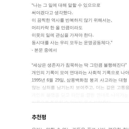
그 사고를 통해 원 없이 망가질 수 있는 필요충분조
“나는 그 일에 대해 말할 수 있으므로
지의 개인적인 경험, 유전적 성향이나 기질, 가치
써야겠다고 생각했다.
그 일에 더는 억울하지 않다. 하지만 누군가 내게 
이 끔찍한 역사를 반복하지 않기 위해서는,
하게 대답해줄 수 있다. 그렇다. 그런 일을 겪는다고 
머리카락 한 올 만큼이라도
로 내 세계관은 완벽하게 뒤바뀌었다고, 그런 이유
이웃의 일에 관심을 가져야 한다.
두 번 다시 우리 사회에서 되풀이되지 말아야 한다고
동시대를 사는 우리 모두는 운명공동체다.”
---「제2장. 고통이 가져다준 선물들」중에서
- 본문 중에서
나는 차가워 봐서 따뜻한 것을 알고, 어두워 봐서 밝
“세상은 생존자가 침묵하는 딱 그만큼 불행해진다”
다 일어나 벽을 치고 흐느낄 정도로 불행해 봐서, 
개인의 기록이 모여 연대라는 사회적 기록으로 나
무도 선명해서, 행복도 불행처럼 어느 날 갑자기 창
1995년 6월 29일, 삼풍백화점 붕괴 사고라는 
스며들었다. 그러니까 행복은 생각만큼 대단한 게 아
않는 상처를 남기는지 보여주고, 더는 같은 고통
오면서 슬프지 않았던 모든 날이 전부 행복한 날들
개인의 불행을 딛고 타인을 향한 연대로 나아가는
---「제2장. 고통이 가져다준 선물들」중에서
기록으로 환원될 수 있는지 몸소 보여준다.
나한테 그런 일이 왜 일어났는지에 대한 해답은 찾지
추천평
사회적 참사는 개인을 어떻게 망가뜨리는가?
상 누구도 겪으면 안 된다는 사실을. 그리고 박완서
더는 같은 고통을 겪는 이가 생기지 않도록, 온몸으
전혀 없다는 사실까지도. 종교에 의지하니 예전처럼