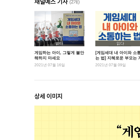
채널예스 기사
(2개)
2부 | 게임이 스펙이 되는 세상
반도체 기업이 게이머를 채용하는 이유
테슬라의 게임개발자 채용 공고
게임 속으로 들어온 명품 브랜드
게임 속 선거 운동, 대통령을 만들다
읽다
읽다
BTS, 게임 속으로 들어가다
게임하는 아이, 그렇게 불안
[게임세대 내 아이와 소
해하지 마세요
는 법] 지혜로운 부모는 
게임과의 협업, 대안이 아니라 답이다
임에서 아이의 미래를 
2021년 07월 16일
2021년 07월 09일
일기예보에 녹아 있는 게임 기술
낯선 기술을 친숙하게 바꿔주는 게임의 마법
게임으로 여는 메타버스
상세 이미지
3부 | 게임세대 아이들을 위해 부모는 무엇을 준비
스티브 잡스, 빌 게이츠, 일론 머스크의 공통점
게임과 우리 아이에 대한 착각
부모가 할 수 있는 일과 할 수 없는 일
양육서가 알려주지 않는 진실
우리 아이는 어떤 유형의 게이머일까