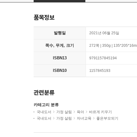
품목정보
발행일
2021년 06월 25일
쪽수, 무게, 크기
272쪽 | 350g | 135*205*16
ISBN13
9791157845194
ISBN10
1157845193
관련분류
카테고리 분류
국내도서
가정 살림
육아
바르게 키우기
국내도서
가정 살림
자녀교육
좋은부모되기