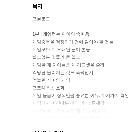
목차
프롤로그
1부 | 게임하는 아이의 속마음
게임중독을 걱정하기 전에 알아야 할 것들
게임보다 더 오래된 놀이 본능
쓸모없는 것들의 큰 쓸모
게임할 때 아이들은 왜 헤드셋을 쓸까
악당을 물리치는 것도 폭력인가
억눌린 자아와 게임
프로테우스 효과
게임 등급이 성적만큼 중요한 이유: 자기가치 확인
게임에서 이긴다는 것의 의미: 통제감
시험이 끝난 아이들은 왜 PC방에 갈까
네모 세상, 마인크래프트가 인기 있는 이유
게임을 하는 또 다른 이유: 또래 관계