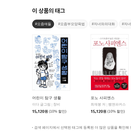
이 상품의 태그
#요즘애들
#요즘부모양육법
#자녀와의대화
#자
어린이 탐구 생활
포노 사피엔스
이다 글그림
창비
최재붕 저
쌤앤파커스
|
|
15,120
원
(10% 할인)
15,120
원
(10% 할인)
검색 페이지에서 선택된 태그에 등록된 더 많은 상품을 확인해 