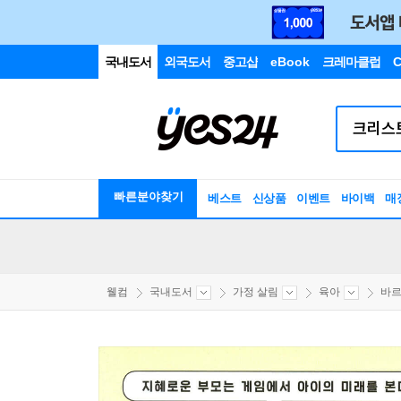
국내도서
외국도서
중고샵
eBook
크레마클럽
C
빠른분야찾기
베스트
신상품
이벤트
바이백
매
웰컴
국내도서
가정 살림
육아
바르