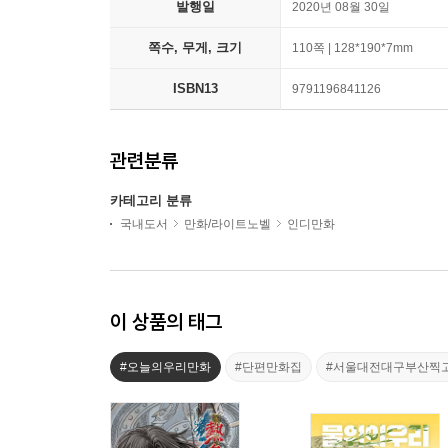
발행일
2020년 08월 30일
쪽수, 무게, 크기
110쪽 | 128*190*7mm
ISBN13
9791196841126
관련분류
카테고리 분류
국내도서
만화/라이트노벨
인디만화
이 상품의 태그
#오늘의우리만화
#단편만화집
#서울대전대구부산찍