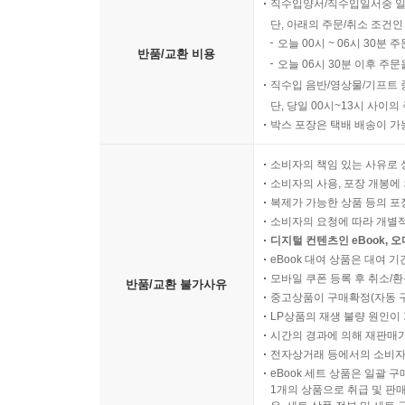
직수입양서/직수입일서중 일
단, 아래의 주문/취소 조건인
오늘 00시 ~ 06시 30분 
반품/교환 비용
오늘 06시 30분 이후 주문
직수입 음반/영상물/기프트 
단, 당일 00시~13시 사이
박스 포장은 택배 배송이 가
소비자의 책임 있는 사유로 
소비자의 사용, 포장 개봉에 
복제가 가능한 상품 등의 포장을 
소비자의 요청에 따라 개별
디지털 컨텐츠인 eBook, 
eBook 대여 상품은 대여 기
모바일 쿠폰 등록 후 취소/환
반품/교환 불가사유
중고상품이 구매확정(자동 
LP상품의 재생 불량 원인이 기
시간의 경과에 의해 재판매가
전자상거래 등에서의 소비자
eBook 세트 상품은 일괄 
1개의 상품으로 취급 및 판매