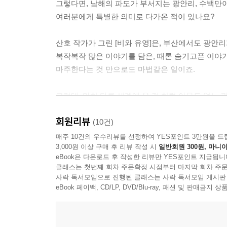
그렇다면, 남해의 파도가 부서지는 광안리, 수백만
여러분에게 특별한 의미로 다가온 적이 있나요?
산호 작가가 그린 [비와 유영]은, 부산에서도 광안
복작복작 많은 이야기를 담은, 때론 숨기고픈 이야기
마주한다는 것 만으로도 마법같은 일이죠.
그런데, 마치 다른 세계에 온 것 처럼 아무도 없
유영은 아버지를 피해 나온 광안리에서 인어 ‘비’를
회원리뷰
도망치고 싶었던 유영과 그런 유영을 마주한 도망쳐
(10건)
매주 10건의 우수리뷰를 선정하여 YES포인트 3만원을 드
3,000원 이상 구매 후 리뷰 작성 시
일반회원 300원, 마니아
[비와 유영]은 인스타그램에서 미려한 일러스트를 
eBook은 다운로드 후 작성한 리뷰만 YES포인트 지급됩니
많은 독자들의 마음을 녹이는 따뜻한 이야기를 만든
클래스는 첫번째 회차 주문확정 시점부터 마지막 회차 주문
산호 작가의 고향에 대한 애정이 담긴 그림과 이야
사락 독서모임으로 진행된 클래스는 사락 독서모임 게시판
eBook 페이백, CD/LP, DVD/Blu-ray, 패션 및 판매금