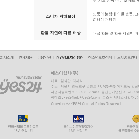
우, 세트 상품 전부 및 세트
상품의 불량에 의한 반품, 교
소비자 피해보상
준하여 처리됨
환불 지연에 따른 배상
대금 환불 및 환불 지연에 
회사소개
인재채용
이용약관
개인정보처리방침
청소년보호정책
도서홍보안내
대표 : 김석환, 최세라
주소 : 서울시 영등포구 은행로 11, 5층~6층(여의도동,일신
사업자등록번호 : 229-81-37000 통신판매업신고 : 제 200
이메일 : yes24help@yes24.com 호스팅 서비스사업자 :
Copyright ⓒ YES24 Corp. All Rights Reserved.