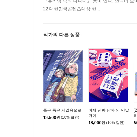
『유리병 속의 나나니』 등이 있다. 언덕이 보
22 대한민국콘텐츠대상 한...
작가의 다른 상품
좁은 틈은 게걸음으로
이제 진짜 남자 안 만날
[
거야
피
13,500
원
(10% 할인)
18,000
원
(10% 할인)
5