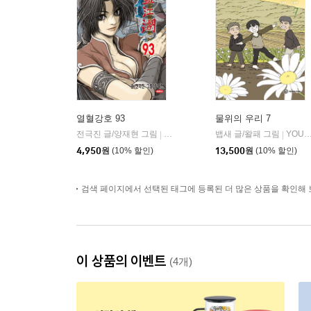
열혈강호 93
물위의 우리 7
전극진 글/양재현 그림
대원
뱁새 글/왈패 그림
YOUNGCOM(영컴)
|
|
4,950
원
(10% 할인)
13,500
원
(10% 할인)
검색 페이지에서 선택된 태그에 등록된 더 많은 상품을 확인해 
이 상품의 이벤트
(4개)