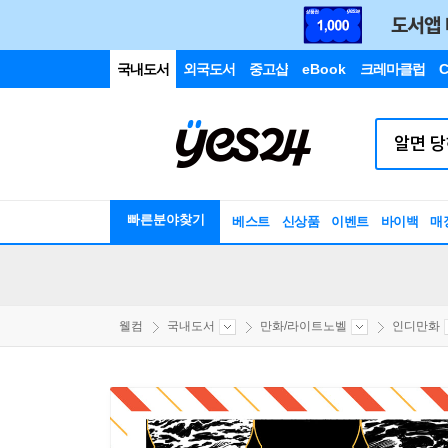
국내도서
외국도서
중고샵
eBook
크레마클럽
C
빠른분야찾기
베스트
신상품
이벤트
바이백
매
웰컴
국내도서
만화/라이트노벨
인디만화