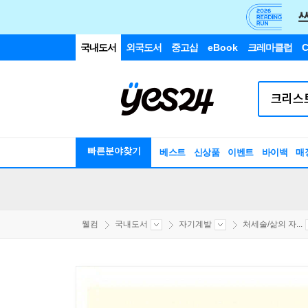
국내도서
외국도서
중고샵
eBook
크레마클럽
C
빠른분야찾기
베스트
신상품
이벤트
바이백
매
웰컴
국내도서
자기계발
처세술/삶의 자...