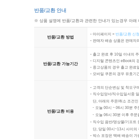
반품/교환 안내
※ 상품 설명에 반품/교환과 관련한 안내가 있는경우 아래 
마이페이지 >
반품/교환 신청
반품/교환 방법
판매자 배송 상품은 판매자와
출고 완료 후 10일 이내의 
디지털 콘텐츠인 eBook의 
반품/교환 가능기간
중고상품의 경우 출고 완료일
모바일 쿠폰의 경우 유효기간(
고객의 단순변심 및 착오구
직수입양서/직수입일서중 일
단, 아래의 주문/취소 조건인
오늘 00시 ~ 06시 30분 
반품/교환 비용
오늘 06시 30분 이후 주문
직수입 음반/영상물/기프트 
단, 당일 00시~13시 사이
박스 포장은 택배 배송이 가