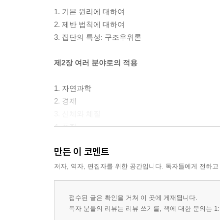
1. 기본 원리에 대하여
2. 제반 법칙에 대하여
3. 집단의 특성: 구조우위론
제2장 여러 분야로의 적용
1. 자연과학
2. 경제
3. 신체와 체질
4. 품질
5. 주역(周易)에 대하여
만든 이 코멘트
부 록: 강녕전(康寧典)
저자, 역자, 편집자를 위한 공간입니다. 독자들에게 전하고
1. 돈의 소리(재테크)
2. 몸의 소리(건강)
접수된 글은 확인을 거쳐 이 곳에 게재됩니다.
3. 마음의 소리
독자 분들의 리뷰는 리뷰 쓰기를, 책에 대한 문의는 1: