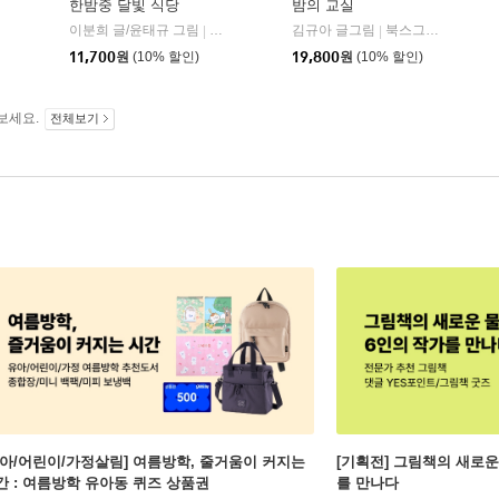
한밤중 달빛 식당
밤의 교실
위즈덤하우스
이분희 글/윤태규 그림
비룡소
김규아 글그림
북스그라운드
|
|
11,700
원
(10% 할인)
19,800
원
(10% 할인)
보세요.
전체보기
유아/어린이/가정살림] 여름방학, 줄거움이 커지는
[기획전] 그림책의 새로운
간 : 여름방학 유아동 퀴즈 상품권
를 만나다