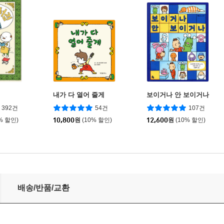
점
내가 다 열어 줄게
보이거나 안 보이거나
392건
54건
107건
% 할인)
10,800
원
(10% 할인)
12,600
원
(10% 할인)
배송/반품/교환