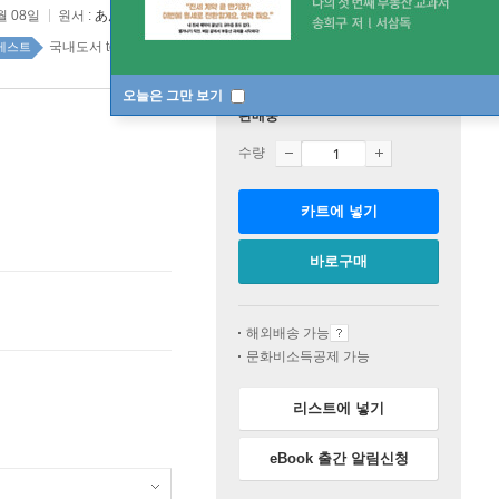
월 08일
원서 :
あんなにあんなに
국내도서 top100 1주
베스트
오늘은 그만 보기
판매중
수량
카트에 넣기
바로구매
해외배송 가능
문화비소득공제 가능
리스트에 넣기
eBook 출간 알림신청