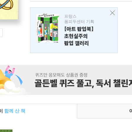
프랑스
퐁피두센터 기획
[아트 팝업북]
초현실주의
팝업 갤러리
들이
함께 산 책