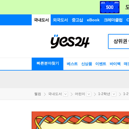
국내도서
외국도서
중고샵
eBook
크레마클럽
C
빠른분야찾기
베스트
신상품
이벤트
바이백
매
웰컴
국내도서
어린이
1-2학년
1-