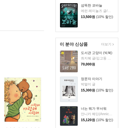
섬뜩한 코바늘
에런 레이놀즈 글/피터 브라운 그림/홍연미 역
13,500
원
(10% 할인)
이 분야 신상품
더보기
도서관 고양이 (빅북)
최지혜 글/김고둥 그림
70,000
원
정문자 이야기
박멀미 글
15,300
원
(10% 할인)
너는 뭐가 무서워
안니카 헤딘(Annica Hedin) 글/한나 클린타게 (Hanna Klinthage) 그림
15,120
원
(10% 할인)