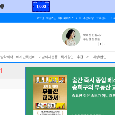
로그인
회원가입
마이페이지
카트
주문/배송
고객센터
Gl
름방학혜택
예사단독판매
이달의사은품
특가할인
추천도서
대량/법인
기