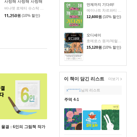
사랑해 사랑해 사랑해
언제까지 기다려!
버나뎃 로제티 슈스탁 글/캐롤라인 제인 처치 그림/신형건 역
보물창고
|
에이나트 차르파티 글그림/정재원 역
11,250
원
(10% 할인)
12,600
원
(10% 할인)
오디세이
호메로스 원저/제럴딘 매코크런 글/김재용 역/장시은 감수
15,120
원
(10% 할인)
이 책이 담긴
리스트
더보기
x*******1
님의 리스트
주덕 4-1
 물결 : 6인의 그림책 작가