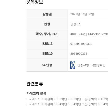
품목정보
발행일
2021년 07월 08일
판형
양장
쪽수, 무게, 크기
48쪽 | 244g | 143*210*12m
ISBN13
9788934990338
ISBN10
8934990333
KC인증
인증유형 : 적합성확인
관련분류
카테고리 분류
국내도서
어린이
1-2학년
1-2학년 그림/동화책
1-2
국내도서
어린이
3-4학년
3-4학년 그림/동화책
3-4