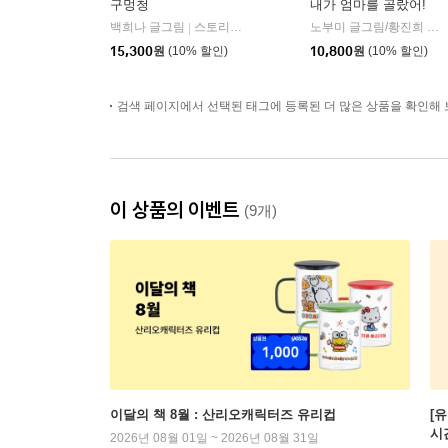
구멍청
내가 엄마를 골랐어!
백희나 글그림
스토리보울
노부미 글그림/황진희 역
|
|
15,300
원
(10% 할인)
10,800
원
(10% 할인)
검색 페이지에서 선택된 태그에 등록된 더 많은 상품을 확인해 
이 상품의 이벤트
(9개)
이달의 책 8월 : 산리오캐릭터즈 유리컵
[
시
2026년 08월 01일 ~ 2026년 08월 31일