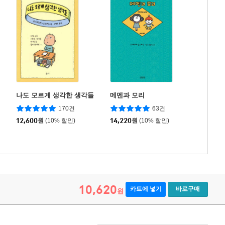
나도 모르게 생각한 생각들
메멘과 모리
170건
63건
12,600
원
(10% 할인)
14,220
원
(10% 할인)
10,620
카트에 넣기
바로구매
원