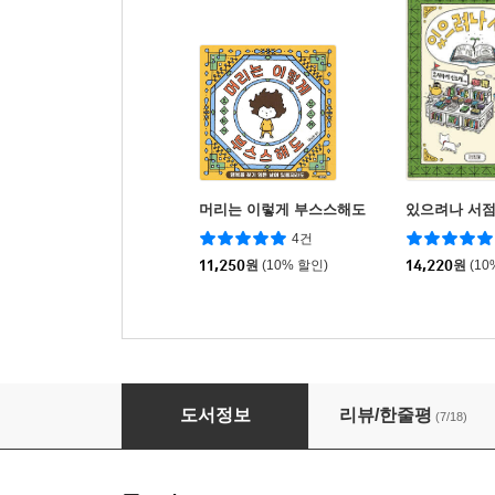
머리는 이렇게 부스스해도
있으려나 서
4건
11,250
원
(10% 할인)
14,220
원
(10
그렇게 그렇게
도서정보
리뷰/한줄평
(7/18)