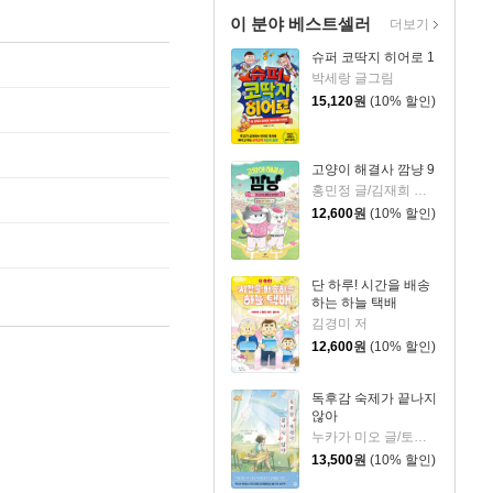
이 분야 베스트셀러
더보기
슈퍼 코딱지 히어로 1
박세랑 글그림
15,120
원
(10% 할인)
고양이 해결사 깜냥 9
홍민정 글/김재희 그림
12,600
원
(10% 할인)
단 하루! 시간을 배송
하는 하늘 택배
김경미 저
12,600
원
(10% 할인)
독후감 숙제가 끝나지
않아
누카가 미오 글/토티 그림/김지영 역
13,500
원
(10% 할인)