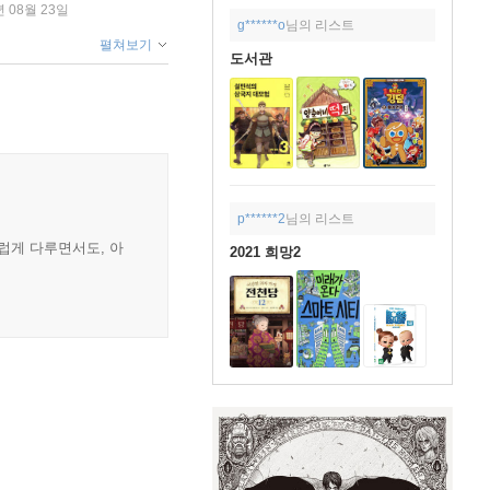
년 08월 23일
g******o
님의 리스트
펼쳐보기
도서관
p******2
님의 리스트
럽게 다루면서도, 아
2021 희망2