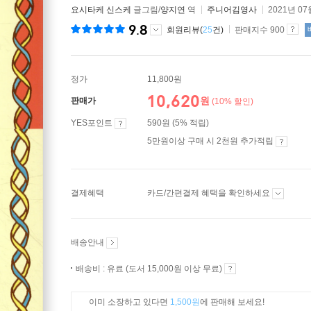
요시타케 신스케
글그림/
양지연
역
주니어김영사
2021년 07
9.8
회원리뷰(
25
건)
판매지수 900
정가
11,800원
10,620
원
판매가
(10% 할인)
YES포인트
590원 (5% 적립)
5만원이상 구매 시 2천원 추가적립
결제혜택
카드/간편결제 혜택을 확인하세요
배송안내
배송비 : 유료 (도서 15,000원 이상 무료)
이미 소장하고 있다면
1,500원
에 판매해 보세요!