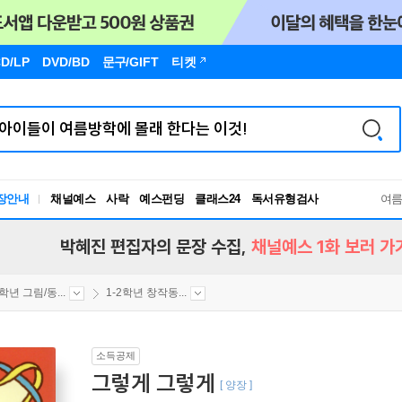
D/LP
DVD/BD
문구
/GIFT
티켓
장안내
채널예스
사락
예스펀딩
클래스24
독서유형검사
여
RBTI Lab
독서유형검사
박혜진 편집자의 문장 수집,
채널예스 1화 보러 가
2학년 그림/동...
1-2학년 창작동...
소득공제
그렇게 그렇게
[ 양장 ]