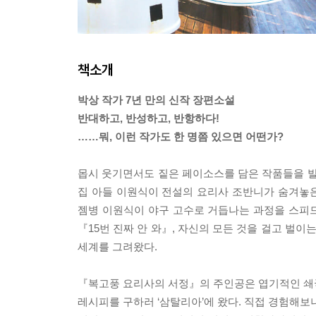
책소개
박상 작가 7년 만의 신작 장편소설
반대하고, 반성하고, 반항하다!
……뭐, 이런 작가도 한 명쯤 있으면 어떤가?
몹시 웃기면서도 짙은 페이소스를 담은 작품들을 발
집 아들 이원식이 전설의 요리사 조반니가 숨겨놓
젬병 이원식이 야구 고수로 거듭나는 과정을 스피드
『15번 진짜 안 와』, 자신의 모든 것을 걸고 벌
세계를 그려왔다.
『복고풍 요리사의 서정』의 주인공은 엽기적인 쇄국
레시피를 구하러 ‘삼탈리아’에 왔다. 직접 경험해보