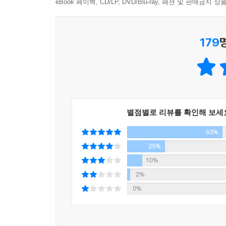
eBook 페이백, CD/LP, DVD/Blu-ray, 패션 및 판매금
것들을 멸해 빛나는 것을 얻는 것일 수도 있고, 아
AI가 이해할 수 없는 맥락 중 하나, 빈티지
엄마의 엄마, 또 그 엄마의 유전자에 새겨진 레시
179
한국에서 원식은 하드 트레이닝 쇼를 통한 각고의
경연대회에 출연해 준우승을 거둔 이후 악플에 
원식에게 요리사 겸 시인 조반니 펠리치아노의 쿡북
삼탈리아에 가면 요리 인생에 대한 궁극의 답이 있
결코 예술이 될 수 없고, 정확한 레시피조차 없어 
별점별로 리뷰를 확인해 보세
김밥. 엄마의 김밥은 우주에 비하면 짧은 생을 살다
63%
찾아 헤매던 시(詩)이자 궁극의 레시피와도 맞닿아 
25%
10%
꾱꾱꾱꾱꾱꾱, 뀽뀽뀽뀽뀽뀽! 세로토닌 뿅뿅 터지
2%
전설적인 요리사 조반니의 ‘궁극의 레시피’를 찾아 
0%
삼탈리아 탐사기
이원식의 요리를 통한 신기한 모험 퍼레이드에서 