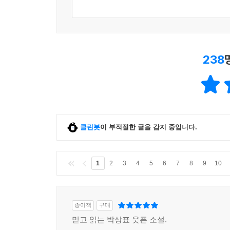
238
클린봇
이 부적절한 글을 감지 중입니다.
1
2
3
4
5
6
7
8
9
10
종이책
구매
믿고 읽는 박상표 웃픈 소설.