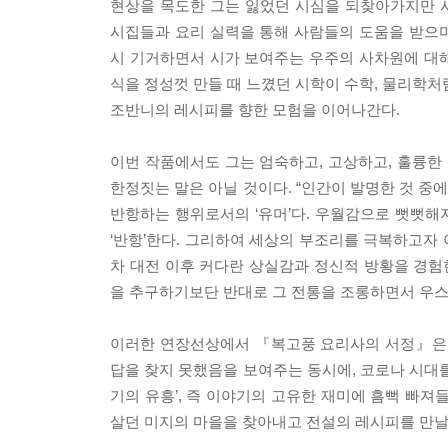
현상을 목도한 그는 잃었던 시심을 되찾아가지만 
시집들과 요리 실력을 통해 사람들의 도움을 받으
시 기거하면서 시가 보여주는 우주의 사차원에 대
식을 정성껏 만들 때 느꼈던 시학이 수학, 물리학처
조반니의 레시피를 향한 모험을 이어나간다.
이번 작품에서도 그는 엄숙하고, 고상하고, 훌륭한 
한정짓는 말은 아닐 것이다. “인간이 발명한 것 중
반항하는 행위로서의 ‘유머’다. 우월감으로 뻣뻣해지
‘반항’한다. 그리하여 세상의 부조리를 극복하고자 
차 대전 이후 커다란 상실감과 정신적 방황을 경
을 추구하기보단 반대로 그 전통을 조롱하면서 우
이러한 연장선상에서 『복고풍 요리사의 서정』은 
답을 찾지 못했음을 보여주는 동시에, 코로나 시대를
기의 유흥’, 즉 이야기의 고유한 재미에 흠뻑 빠져
살던 미지의 마을을 찾아내고 전설의 레시피를 만날