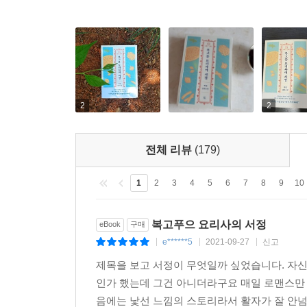
1인칭 시점이고 주인공의 이름이 그의 소설에 자주
쓰기를 향한, 생의 궁극을 향한 추구와 열망들의 
목표라는 하나의 경지에 오르지 못하더라도, 때
아닐까, 하고. 일견 낡고 촌스럽게 여겨질지라도
복고풍의 서정이라면.
2
2
전체 리뷰
(179)
1
2
3
4
5
6
7
8
9
10
복고푸으 요리사의 서정
eBook
구매
e******5
2021-09-27
신고
|
|
|
제목을 보고 서정이 무엇일까 싶었습니다. 자
인가 했는데 그건 아니더라구요 매일 로맨스만 
음에는 낯선 느낌의 스토리라서 활자가 잘 안넘어