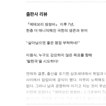
“이 분야에서 네 재능의 도형이 그려진다니까. 너,
“유치원 애들 가르치는 말투 나한테 쓰지 마.”
출판사 리뷰
“인생을 잘 계산하지 않으면 네 삶의 구조는 엉망진창
“인생에 정답이 있다는 생각이 오답일걸?"
『예테보리 쌍쌍바』 이후 7년,
--- pp.91~92
한층 더 매니악해진 극한의 생존과 유머
“너도 자식이 있어보면 알 거야. 사랑하는 사람 먹이
“살아남으면 좋은 평점 부탁하네!”
“어? 그건 알 것 같은데. 나 사랑하는 사람 생겼어.”
--- p.120
이원식, 누구도 강요하지 않은 목표를 향해
‘탈한국’을 시도하다!
“원시크. 뭐가 새롭니? 다 시공간에 한번쯤 있던 건데
다가 우린 궁금하잖아? 우리가 사는 세상이, 지구가
연애와 결혼, 출산을 포기한 삼포세대에서 취업과 내
돌아가는지, 그 안에서 인간은 왜 한정적인 시간만 
사이에서 암암리에 공식이 됐다. 아무리 노력해도
제 맘대로 정해놓고 믿으라고 하는 게 종교라면, 과
없다. 그러나 남과 경쟁하여 이기고 지는 것이 무
니 VR-ART 같은 첨단의 대중문화도 좋지. 하지만
이전에 있었다.(『예테보리 쌍쌍바』) 그로부터 7년
--- p.156
붙어서는 희망을 포기한 ‘N포 세대’로 불리기도 한
누구도 강요하지 않은 목표를 향해 탈한국을 시도한