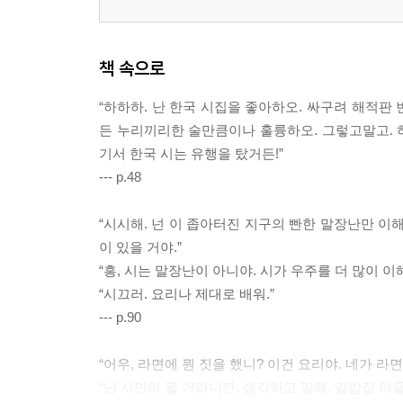
책 속으로
“하하하. 난 한국 시집을 좋아하오. 싸구려 해적판
든 누리끼리한 술만큼이나 훌륭하오. 그렇고말고. 하
기서 한국 시는 유행을 탔거든!”
--- p.48
“시시해. 넌 이 좁아터진 지구의 빤한 말장난만 이
이 있을 거야.”
“흥, 시는 말장난이 아니야. 시가 우주를 더 많이 이
“시끄러. 요리나 제대로 배워.”
--- p.90
“어우, 라면에 뭔 짓을 했니? 이건 요리야. 네가 라
“난 시인이 될 거라니깐. 생각하고 말해. 김밥집 아