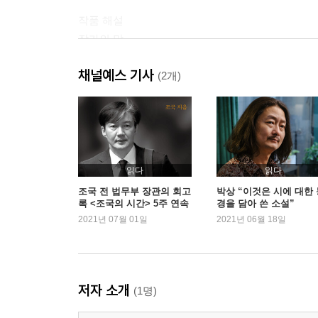
작품 해설
작가의 말
채널예스 기사
(2개)
읽다
읽다
조국 전 법무부 장관의 회고
박상 “이것은 시에 대한 
록 <조국의 시간> 5주 연속
경을 담아 쓴 소설”
1위 기록
2021년 07월 01일
2021년 06월 18일
저자 소개
(1명)