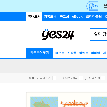
국내도서
외국도서
중고샵
eBook
크레마클럽
C
빠른분야찾기
베스트
신상품
이벤트
바이백
매
웰컴
국내도서
소설/시/희곡
한국소설