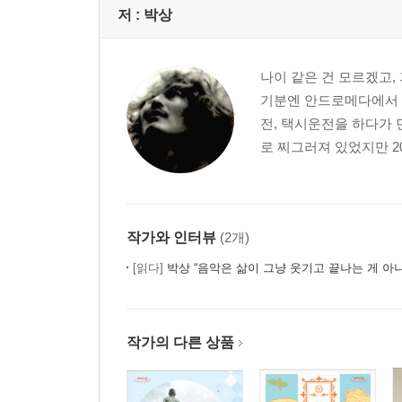
저 :
박상
나이 같은 건 모르겠고, 
기분엔 안드로메다에서 
전, 택시운전을 하다가 
로 찌그러져 있었지만 20
작가와 인터뷰
(2개)
[읽다]
박상 “음악은 삶이 그냥 웃기고 끝나는 게 아
작가의 다른 상품