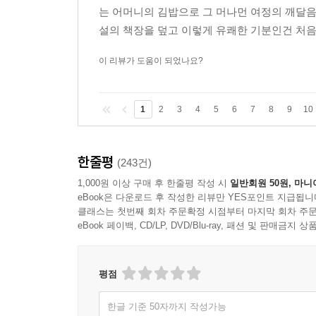
는 어머니의 김밥으로 그 머나먼 여정의 깨달
설의 책장을 덮고 이렇게 유쾌한 기분인건 처
이 리뷰가 도움이 되었나요?
1
2
3
4
5
6
7
8
9
10
한줄평
(243건)
1,000원 이상 구매 후 한줄평 작성 시
일반회원 50원, 마니
eBook은 다운로드 후 작성한 리뷰만 YES포인트 지급됩니
클래스는 첫번째 회차 주문확정 시점부터 마지막 회차 주문
eBook 페이백, CD/LP, DVD/Blu-ray, 패션 및 판매금
평점
한글 기준 50자까지 작성가능