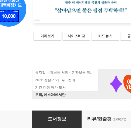
미리보기
사이즈비교
카드뉴스
공
뮤지컬 〈휴남동 서점〉X 황보름 작가 북토크
2026 젊은 작가 1위 : 청예
기간 한정 특가 도서
오직, 예스24에서만
복고풍 요리사의 서정
도서정보
리뷰/한줄평
(179/243)