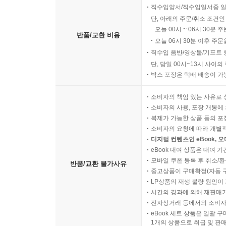
직수입양서/직수입일서중 일
단, 아래의 주문/취소 조건인
오늘 00시 ~ 06시 30분 
반품/교환 비용
오늘 06시 30분 이후 주문
직수입 음반/영상물/기프트 
단, 당일 00시~13시 사이
박스 포장은 택배 배송이 가
소비자의 책임 있는 사유로 
소비자의 사용, 포장 개봉에 
복제가 가능한 상품 등의 포장을 
소비자의 요청에 따라 개별
디지털 컨텐츠인 eBook, 
eBook 대여 상품은 대여 기
모바일 쿠폰 등록 후 취소/환
반품/교환 불가사유
중고상품이 구매확정(자동 
LP상품의 재생 불량 원인이 기
시간의 경과에 의해 재판매가
전자상거래 등에서의 소비자
eBook 세트 상품은 일괄 
1개의 상품으로 취급 및 판매