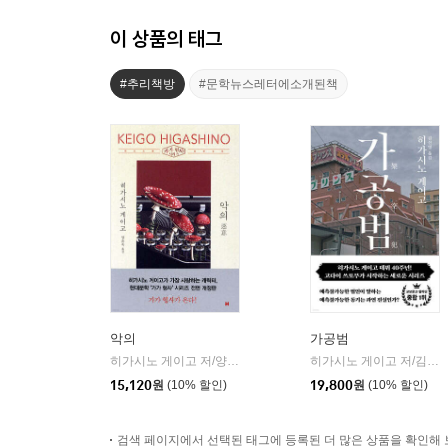
이 상품의 태그
#추리책방
#문학뉴스레터에소개된책
악의
가공범
히가시노 게이고 저/양윤옥 역
현대문학
히가시노 게이고 저/김선영 역
|
15,120
원
(10% 할인)
19,800
원
(10% 할인)
검색 페이지에서 선택된 태그에 등록된 더 많은 상품을 확인해 