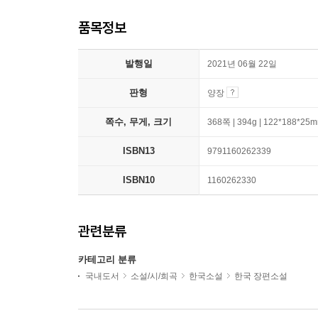
품목정보
발행일
2021년 06월 22일
판형
양장
쪽수, 무게, 크기
368쪽 | 394g | 122*188*25
ISBN13
9791160262339
ISBN10
1160262330
관련분류
카테고리 분류
국내도서
소설/시/희곡
한국소설
한국 장편소설