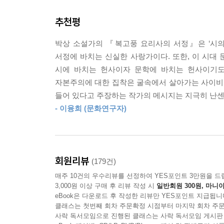
홀에서 봐도 존재감이 뚜렷했던 금속 화덕. 그 낡아빠
래 살아남은 당당함, 수없이 보고 들었을 방대한 사
추천평
“해류에 몸을 맡기면 삼탈리아 땅이 나올 거야.
스타일 등등이 눈앞을 스쳐 갔다.
살아남으면 좋은 평점 부탁하네!”
--- pp.249~250
박상 소설가의 『복고풍 요리사의 서정』은 ‘시의
한층 더 매니악해진 우주적 스케일의 유머감각, 웰컴
서정에 바치는 신실한 사랑가이다. 또한, 이 시대
그토록 낡고 빛바래가며 끈덕지게 시공간을 가로질러
시에 바치는 헌사이자 문학에 바치는 헌사이기도
『복고풍 요리사의 서정』은 서로 다른 두 가지 시
어지지 않고 오래 존재하는 게 아름다운가? 쌓이고
자본주의에 대한 집착은 굴속에서 살아가는 사이비
과거 한국에서 요리사가 되기 위해 끝없이 정진하다
없는 영역일까?
들어 있다고 주장하는 작가의 메시지는 지극히 난센
현재의 이원식이 찾아 나선 땅은 50년 전 이탈
모르겠고, 아름다운 맛이 나는 와인을 간절하게 마
- 이융희 (문화연구자)
폐쇄국가라는 삼엄한 경계조차 페이크였던 삼탈리아에 
즐겨 읽고 시인을 존경하며 심지어는 시가 화폐처
--- p.340
읽힌다. 자본과 상극에 있는 것으로 대표되는 시, 
같은 사랑을 나누며, 돈 한 푼 없는데도 풍성한 먹
회원리뷰
(179건)
매주 10건의 우수리뷰를 선정하여 YES포인트 3만원을 드
“시심을 간직한 자는 아무것도 잃지 않은 것이다. 
3,000원 이상 구매 후 리뷰 작성 시
일반회원 300원, 마니아
요리의 궁극이기도 하다. 이원식이 애초에 시인이 되
eBook은 다운로드 후 작성한 리뷰만 YES포인트 지급됩니
없는 시심만으로 끓일 수 있는 것도 이에 대한 방증
클래스는 첫번째 회차 주문확정 시점부터 마지막 회차 주문
사락 독서모임으로 진행된 클래스는 사락 독서모임 게시판
좋은 것은 인간의 먹이로서 국통에서 하루 종일 