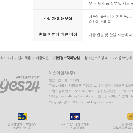
우, 세트 상품 전부 및 세트
상품의 불량에 의한 반품, 교
소비자 피해보상
준하여 처리됨
환불 지연에 따른 배상
대금 환불 및 환불 지연에 
회사소개
인재채용
이용약관
개인정보처리방침
청소년보호정책
도서홍보안내
대표 : 김석환, 최세라
주소 : 서울시 영등포구 은행로 11, 5층~6층(여의도동,일신
사업자등록번호 : 229-81-37000 통신판매업신고 : 제 200
이메일 : yes24help@yes24.com 호스팅 서비스사업자 :
Copyright ⓒ YES24 Corp. All Rights Reserved.